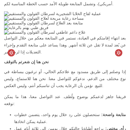
أمريكي)، وتشمل المتابعة طويلة الأمد حسب الخطة المناسبة لكم.
بعد انتهاء إقامتكم في العيادة، نستمر في المتابعة معكم من خلال التواصل
عن بُعد لمدة لا تقل عن ثلاثة أشهر. وهذا يساعد على متابعة التقدم وإجراء
التعديلات إذا لزم الأمر.
نحن هنا إن شعرتم بالتوقف
إذا وصلتم إلى طريق مسدود مع علاجكم الحالي، أو ترغبون ببساطة في
نوع مختلف من الدعم، ندعوكم للتواصل معنا. نحن هنا للاستماع، وليس
للبيع. نؤمن بأن الرعاية يجب أن تناسبكم أنتم، وليس العكس.
فريقنا جاهز لدعمكم بوضوح ولُطف. عند التواصل معنا، هذا ما يمكن
توقعه:
متابعة واضحة:
ستحصلون على رد خلال يوم واحد، يتضمن خطوات
عملية يمكن اتخاذها.
رأي مختص:
يراجع أطباؤنا حالتكم خلال يومين إلى ثلاثة أيام عمل