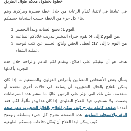
خطوة بخطوة، معكم طوال الطريق
في عيادتنا في لاتفيا، تُقدَّم الرعاية من خلال خطة قصيرة ومركزة. ويتم
بناء كل جزء من الخطة حسب استجابة جسمكم.
نجمع العينات ونبدأ التحضير.
اليوم 1:
يقوم خبراء المختبر بتدريب خلاياكم المناعية.
من اليوم 2 إلى 4:
من اليوم 5 إلى 17:
تُعطى الحقن ويُتابَع الجسم عن كثب لتوجيه
عملية الشفاء.
هدفنا هو أن نبقيكم على اطلاع، ونقدم لكم الدعم والراحة خلال هذه
التجربة بأكملها.
يسأل بعض الأشخاص المصابين بأمراض القولون والمستقيم ما إذا كان
يمكن للعلاج بالخلايا الشجيرية أن يساعد في حالات أخرى معقدة أو
متقدمة، مثل تلك التي تؤثر على الرئتين. غالبًا ما تنتشر هذه السرطانات
بصمت، ولا تستجيب جيدًا للعلاج التقليدي. إذا كان هذا يبدو مألوفًا لكم، فقد
أعددنا
صفحة كاملة تشرح كيف يمكن للعلاج بالخلايا الشجيرية دعم صحة
الرئة والاستجابة المناعية
. هذه الصفحة تشرح كل شيء ببساطة وتوضح
كيف يمكن لهذا العلاج أن يُفعّل دفاعات جسمكم الطبيعية.