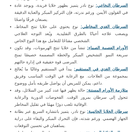
السرطان النخاعي:
نوع نادر يتميز بظهور خلايا فريدة، ويوجد عادة
في القولون الأيمن. ورغم ندرته، فإن التركيز المبكر والعناية الدقيقة
يصنعان فرقًا واضحًا.
السرطان الغدي المخاطي:
نوع يحتوي على خلايا تنتج المخاط،
ويصعب علاجه أحيانًا بالطرق التقليدية. ويُعد التوجه العلاجي
الشخصي مفتاحًا للتعامل مع هذا النوع الخاص.
الأورام العصبية الصماء:
تنشأ من خلايا تنتج الهرمونات، وقد تكون
سريعة النمو. التشخيص المبكر والخطة المصممة خصيصًا تمنح
المرضى قوة حقيقية في إدارة حالتهم.
السرطان الغدي في المستقيم:
يبدأ في المستقيم وغالبًا ما يُعالج
بمجموعة من العلاجات. مع الرعاية في الوقت المناسب وفريق
داعم، يمكن للمريض أن يواصل طريقه بأمل ووضوح.
متلازمة الأورام المسننة:
حالة يظهر فيها عدد كبير من السلائل، وقد
تتحول إلى سرطان بمرور الوقت. الفحوصات الدورية والرعاية
الوقائية تلعب دورًا مهمًا في تقليل المخاطر.
سرطان الخلايا الخاتمية:
نوع نادر، يتميز بانتشاره السريع عبر بطانة
الجهاز الهضمي. ورغم شدته، فإن التحرك المبكر والبقاء على دراية
يساهمان في تحسين التوقعات.