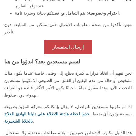
عند توفر التقارير.
يتم التعامل مع قصتكم بعناية وسرية تامة.
احترام وخصوصية:
مهم:
تأكدوا من صحة معلومات الاتصال حتى نتمكن من المتابعة دون
تأخير.
إرسال استفسار
لستم مستعدين بعد؟ ابدؤوا من هنا
نحن نفهم أن اتخاذ قرارات كبيرة يحتاج إلى وقت، خاصة عندما يكون هناك
تشخيص أو حالة من عدم اليقين أو القلق. من الطبيعي ألا تكونوا مستعدين
للتحدث الآن، وهذا مقبول تمامًا. أحيانًا يكون الأمر الأكثر فائدة هو القراءة
بهدوء، دون ضغوط.
إذا لم تكونوا مستعدين للتواصل، لا يزال بإمكانكم معرفة المزيد بطريقة
بسيطة ودون أي ضغط.
خذوا لحظة هادئة للاطلاع على دليلنا الهادئ للعلاج
.
بالخلايا الشجيرية
هذا الدليل مكتوب لأشخاص حقيقيين – بلا مصطلحات معقدة، ولا استعجال.