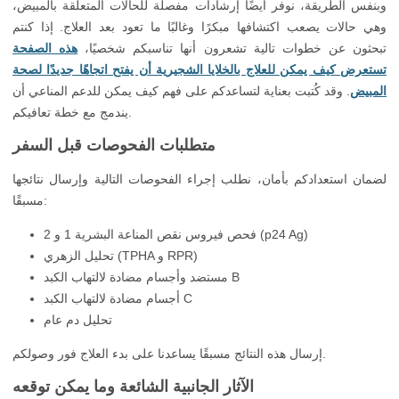
وبنفس الطريقة، نوفر أيضًا إرشادات مفصلة للحالات المتعلقة بالمبيض،
وهي حالات يصعب اكتشافها مبكرًا وغالبًا ما تعود بعد العلاج. إذا كنتم
تبحثون عن خطوات تالية تشعرون أنها تناسبكم شخصيًا،
هذه الصفحة
تستعرض كيف يمكن للعلاج بالخلايا الشجيرية أن يفتح اتجاهًا جديدًا لصحة
المبيض
. وقد كُتبت بعناية لتساعدكم على فهم كيف يمكن للدعم المناعي أن
يندمج مع خطة تعافيكم.
متطلبات الفحوصات قبل السفر
لضمان استعدادكم بأمان، نطلب إجراء الفحوصات التالية وإرسال نتائجها
مسبقًا:
فحص فيروس نقص المناعة البشرية 1 و 2 (p24 Ag)
تحليل الزهري (TPHA و RPR)
مستضد وأجسام مضادة لالتهاب الكبد B
أجسام مضادة لالتهاب الكبد C
تحليل دم عام
إرسال هذه النتائج مسبقًا يساعدنا على بدء العلاج فور وصولكم.
الآثار الجانبية الشائعة وما يمكن توقعه