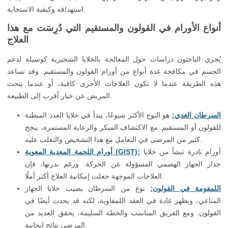
استهدافه وكيفية الاستجابة.
أنواع الأورام في القولون والمستقيم التي دُرِسَت مع هذا
العلاج
يُجري الباحثون دراسات حول المعالجة بالخلايا الشجيرية كوسيلة لدعم
الجسم في مكافحة عدة أنواع من أورام القولون والمستقيم. وقد تساعد
هذه الطريقة عندما لا تكون العلاجات الأخرى كافية، أو عندما يبحث
المريض عن خيار أقرب إلى الطبيعة.
السرطان الغدي:
هو النوع الأكثر شيوعًا، يبدأ في خلايا الغدد المبطنة
للقولون أو المستقيم. مع الاكتشاف المبكر والرعاية المستمرة، ينجح
كثير من المرضى في التعامل مع هذا التشخيص والتغلب عليه.
أورام نادرة تنشأ من خلايا
أورام اللحمة المعدية المعوية (GIST):
جدار الجهاز الهضمي المسؤولة عن الحركة. ورغم ندرتها، فإن
العلاجات الموجهة جعلت إمكانية العلاج أكثر أملًا.
اللمفومة في القولون:
نوع من السرطان يصيب خلايا الجهاز
المناعي، ويظهر عادة في العقد اللمفاوية، لكنه قد يحدث أيضًا في
القولون. ومع الفريق المناسب والخطة السليمة، يحقق العديد من
المرضى نتائج إيجابية.