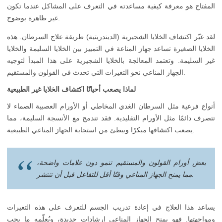
المفتاح هو معرفة كيفية مساعدته في التعرف على المشاكل عندما تكون
غير ظاهرة بوضوح.
لقد غيّر اكتشاف الخلايا الشجيرية (الديندريتية) طريقة علاج السرطان. هذه
الخلايا الصغيرة تساعد جهاز المناعة في التمييز بين الخلايا السليمة والخلايا
غير السليمة. وتعتمد المعالجة بالخلايا الشجيرية على هذا المبدأ لتوجيه
الجهاز المناعي نحو التغيرات التي تحدث في القولون والمستقيم.
لماذا يصعب أحيانًا اكتشاف الخلايا غير الطبيعية
أنواع فرعية مثل السرطان الغدي المخاطي أو الأورام العصبية الصماء لا
تتصرف دائمًا مثل الأورام التقليدية. فقد تندمج مع الأنسجة السليمة، مما
يصعب اكتشافها مبكرًا ويبطئ من استجابة الجهاز المناعي الطبيعية.
بعض أورام القولون والمستقيم تنمو دون علامات واضحة،
مما يمنح الجهاز المناعي وقتًا أقل للتفاعل قبل أن تنتشر.
يساعد هذا العلاج في إعادة تدريب الجسم للتعرف على هذه التغيرات
ومواجهتها. فهو يمنح الجهاز المناعي إرشادات جديدة، ويُعلّمه ما يجب