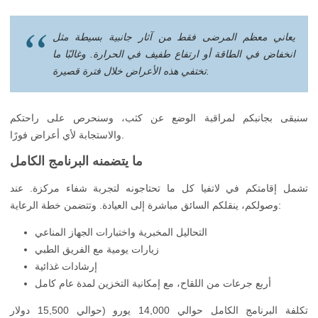
يعاني معظم المرضى فقط من آثار جانبية بسيطة مثل
انخفاض في الطاقة أو ارتفاع طفيف في الحرارة. وغالبًا ما
تختفي هذه الأعراض خلال فترة قصيرة.
سنبقى بجانبكم لمراقبة الوضع عن كثب، وسنحرص على راحتكم
والاستجابة لأي أعراض فورًا.
ما يتضمنه البرنامج الكامل
تشمل إقامتكم في لاتفيا كل ما تحتاجونه لتجربة شفاء مركزة. عند
وصولكم، ينقلكم السائق مباشرة إلى العيادة. وتتضمن خطة الرعاية:
التحاليل المخبرية واختبارات الجهاز المناعي
زيارات يومية مع الفريق الطبي
إرشادات غذائية
أربع جرعات من اللقاح، مع إمكانية التخزين لمدة عام كامل
تكلفة البرنامج الكامل حوالي 14,000 يورو (حوالي 15,500 دولار