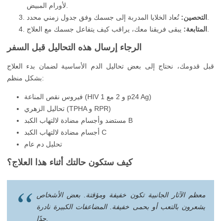
لأورام المبيض.
تُعاد الخلايا المدربة إلى جسمك وفق جدول زمني محدد.
التحصين:
يبقى فريقنا معك، يراقب كيف يتفاعل جسمك مع العلاج.
المتابعة:
الرجاء إرسال هذه التحاليل قبل السفر
قبل قدومك، نحتاج إلى بعض تحاليل الدم الأساسية لضمان بدء العلاج
بشكل منظم:
فيروس نقص المناعة (HIV 1 و 2 مع p24 Ag)
تحاليل الزهري (TPHA و RPR)
مستضد وأجسام مضادة لالتهاب الكبد B
أجسام مضادة لالتهاب الكبد C
تحليل دم عام
كيف ستكون حالتك أثناء هذا العلاج؟
معظم الآثار الجانبية تكون خفيفة ومؤقتة. بعض الأشخاص
يشعرون بالتعب أو بحمى خفيفة. المضاعفات الكبيرة نادرة
جدًا.