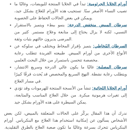
أورام الخلايا الجرثومية:
تبدأ في الخلايا المنتجة للبويضات، وغالبًا ما
تصيب النساء الأصغر سنًا. تستجيب هذه الأورام للعلاج بشكل جيد،
ويمكن في بعض الحالات الحفاظ على الخصوبة.
سرطان المبيض منخفض الدرجة:
ينمو ببطء ويتميز بالاستقرار
النسبي، لكنه لا يزال يحتاج إلى متابعة وعلاج مستمر. كثير من
المرضى يديرون حالتهم بثبات وثقة.
السرطان المُخاطي:
يتميز بإفراز المخاط ويختلف في سلوكه عن
الأنواع الأخرى من أورام المبيض. طبيعته الفريدة تتطلب رعاية
مخصصة تتحسن باستمرار من خلال البحث العلمي.
سرطان المصلية:
غالبًا ما يكون عالي الدرجة وسريع الانتشار،
ويتطلب رعاية نشطة. النهج السريع والمخصص قد يُحدث فرقًا كبيرًا
في مسار العلاج.
أورام الخلايا اللحائية:
تنشأ من الأنسجة المنتجة للهرمونات وقد تؤدي
إلى تغيرات هرمونية مبكرة. من خلال العلاج المناسب والمتابعة،
يمكن السيطرة على هذه الأورام بشكل جيد.
ندرك أن هذا المقال يركّز على الحالات المتعلقة بالمبيض، لكن بعض
الأشخاص يسألون عن إمكانية استخدام هذا العلاج مع البنكرياس. أورام
البنكرياس تتحرك بسرعة وغالبًا ما تكون صعبة العلاج بالطرق التقليدية.