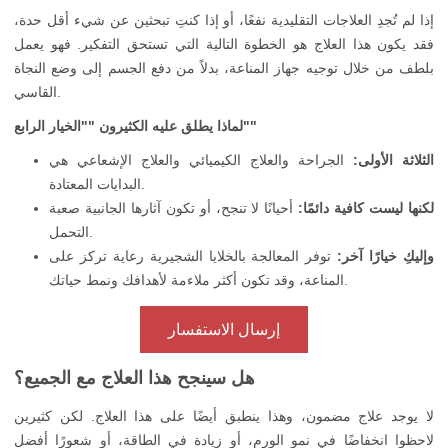
إذا لم تُجدِ العلاجات التقليدية نفعًا، أو إذا كنتِ تبحثين عن شيء أقل حدة،
فقد يكون هذا العلاج هو الخطوة التالية التي تستحق التفكير. فهو يعمل
بلطف من خلال توجيه جهاز المناعة، بدلاً من دفع الجسم إلى وضع النجاة
القاسي.
لماذا يطلق عليه الكثيرون ""الخيار الرابع""
الثلاثة الأولى:
الجراحة والعلاج الكيميائي والعلاج الإشعاعي هي
البدايات المعتادة.
لكنها ليست كافية دائمًا:
أحيانًا لا تنجح، أو تكون آثارها الجانبية صعبة
التحمل.
وإليكِ خيارًا آخر:
توفر المعالجة بالخلايا الشجيرية رعاية تركز على
المناعة، وقد تكون أكثر ملاءمة لأهدافك ونمط حياتك.
إرسال الاستفسار
هل سينجح هذا العلاج مع الجميع؟
لا يوجد علاج مضمون، وهذا ينطبق أيضًا على هذا العلاج. لكن كثيرين
لاحظوا انخفاضًا في نمو الورم، أو زيادة في الطاقة، أو شعورًا أفضل