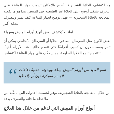
مع اكتشاف الخلايا الشجيرية، أصبح بالإمكان تدريب جهاز المناعة على
التعرف بشكل أوضح على الخلايا غير الطبيعية في المبيض. هذا هو ما تفعله
المعالجة بالخلايا الشجيرية — فهي توضح لجهاز المناعة كيف يميز ويتصرف
بدقة أكبر.
لماذا لا يُكتشف بعض أنواع أورام المبيض بسهولة
بعض الأنواع مثل السرطان الصافي الخلايا أو السرطان المُخاطي يمكن أن
تنمو بصمت، دون أن تُسبب أعراضًا حتى تتقدم حالتها. هذه الأورام أحيانًا
""تندمج"" مع الخلايا السليمة، مما يصعّب على جهاز المناعة اكتشافها.
تنمو العديد من أورام المبيض ببطء وبهدوء، متجنبةً دفاعات
الجسم المبكرة دون أن يُلاحظها.
من خلال المعالجة بالخلايا الشجيرية، نوفر لجسمك الأدوات التي تمكّنه من
ملاحظة ما فاته والتصرف بدقة.
أنواع أورام المبيض التي تُدعَم من خلال هذا العلاج