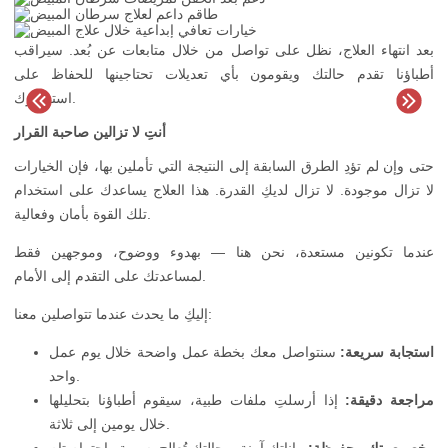
بعد انتهاء العلاج، نظل على تواصل من خلال متابعات عن بُعد. سيراقب
أطباؤنا تقدم حالتك ويقومون بأي تعديلات تحتاجينها للحفاظ على
استقرارك.
أنتِ لا تزالين صاحبة القرار
حتى وإن لم تؤدِ الطرق السابقة إلى النتيجة التي تأملين بها، فإن الخيارات
لا تزال موجودة. لا تزال لديكِ القدرة. هذا العلاج يساعدك على استخدام
تلك القوة بأمان وفعالية.
عندما تكونين مستعدة، نحن هنا — بهدوء ووضوح، وموجهين فقط
لمساعدتك على التقدم إلى الأمام.
إليكِ ما يحدث عندما تتواصلين معنا:
استجابة سريعة:
سنتواصل معك بخطة عمل واضحة خلال يوم عمل
واحد.
مراجعة دقيقة:
إذا أرسلتِ ملفات طبية، سيقوم أطباؤنا بتحليلها
خلال يومين إلى ثلاثة.