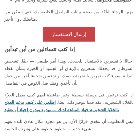
بياناتك آمنة، وحالتك تُعالج بسرية واحترام تام.
خصوصيتك محفوظة:
مهم:
الرجاء التأكد من صحة بيانات التواصل الخاصة بك حتى نتمكن من
متابعتك دون تأخير.
إرسال الاستفسار
إذا كنتِ تتساءلين من أين تبدأين
أحيانًا لا تشعرين بالاستعداد للحديث. وهذا أمر طبيعي — حقًا. تشخيص
السرطان قد يجعلك تشعرين بالإرهاق أو الجمود أو الحيرة بشأن نقطة
البداية. سواء كنتِ تمرين بالتجربة بنفسك أو تدعمين شخصًا آخر، من حقك
أن تأخذي وقتك قبل الغوص في التفاصيل.
إذا كنتِ ترغبين في وسيلة بسيطة وغير ضاغطة لفهم كيف يعمل العلاج
بالخلايا الشجيرية، فقد قمنا بتوفير ذلك أيضًا.
اطلعي على كيف يدعم العلاج
.
بالخلايا الشجيرية جهاز المناعة لديك — بهدوء وبدون إجهاد أو تعقيد
ليس المطلوب أن تتخذي قرارًا الآن. بل هو مجرد مكان هادئ للبدء بفهم
شيء جديد — خطوة بخطوة، على وتيرتك الخاصة.