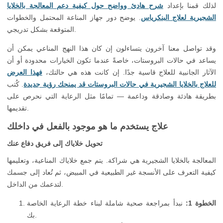
لذلك قمنا بإعداد
شرح هادئ وواضح حول كيفية دعم المعالجة بالخلايا
الشجيرية لعلاج البنكرياس
. يوضح دور جهاز المناعة المحتمل والخطوات
المتوقعة بشكل تدريجي.
وقد تواصل معنا آخرون يتساءلون إن كان هذا النهج المناعي يمكن أن
يساعد في حالات البروستات، خاصةً عندما تكون الخيارات محدودة أو أن
الآثار الجانبية للعلاج قاسية جدًا. إن كانت هذه هي حالتك،
فهذا العرض
للعلاج بالخلايا الشجيرية في حالات البروستات قد يمنحك رؤية جديدة
. كُتب
بطريقة هادئة وصادقة وداعمة — تمامًا مثل الرعاية التي نحرص على
تقديمها.
علاج يستخدم ما هو موجود بالفعل في داخلك
تحويل خلاياك إلى فريق دفاع عنك
المعالجة بالخلايا الشجيرية هي شراكة. يتم جمع خلاياك المناعية، وتعليمها
كيفية التعرف على الأنسجة غير الطبيعية في المبيض، ثم تُعاد إلى جسمك
لتدعمك من الداخل.
الخطوة 1:
نبدأ بمراجعة صحية شاملة لبناء خطة الرعاية الخاصة
بك.