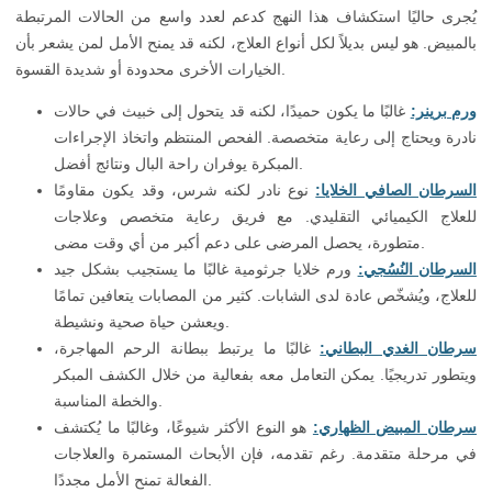
يُجرى حاليًا استكشاف هذا النهج كدعم لعدد واسع من الحالات المرتبطة
بالمبيض. هو ليس بديلاً لكل أنواع العلاج، لكنه قد يمنح الأمل لمن يشعر بأن
الخيارات الأخرى محدودة أو شديدة القسوة.
ورم برينر:
غالبًا ما يكون حميدًا، لكنه قد يتحول إلى خبيث في حالات
نادرة ويحتاج إلى رعاية متخصصة. الفحص المنتظم واتخاذ الإجراءات
المبكرة يوفران راحة البال ونتائج أفضل.
السرطان الصافي الخلايا:
نوع نادر لكنه شرس، وقد يكون مقاومًا
للعلاج الكيميائي التقليدي. مع فريق رعاية متخصص وعلاجات
متطورة، يحصل المرضى على دعم أكبر من أي وقت مضى.
السرطان النُسُجي:
ورم خلايا جرثومية غالبًا ما يستجيب بشكل جيد
للعلاج، ويُشخّص عادة لدى الشابات. كثير من المصابات يتعافين تمامًا
ويعشن حياة صحية ونشيطة.
سرطان الغدي البطاني:
غالبًا ما يرتبط ببطانة الرحم المهاجرة،
ويتطور تدريجيًا. يمكن التعامل معه بفعالية من خلال الكشف المبكر
والخطة المناسبة.
سرطان المبيض الظهاري:
هو النوع الأكثر شيوعًا، وغالبًا ما يُكتشف
في مرحلة متقدمة. رغم تقدمه، فإن الأبحاث المستمرة والعلاجات
الفعالة تمنح الأمل مجددًا.