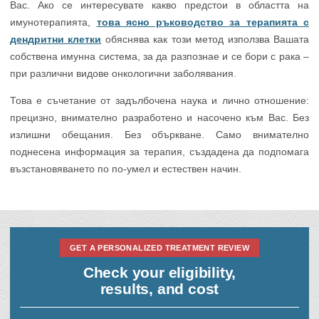
Вас. Ако се интересувате какво предстои в областта на
имунотерапията,
това ясно ръководство за терапията с
дендритни клетки
обяснява как този метод използва Вашата
собствена имунна система, за да разпознае и се бори с рака –
при различни видове онкологични заболявания.
Това е съчетание от задълбочена наука и лично отношение:
прецизно, внимателно разработено и насочено към Вас. Без
излишни обещания. Без объркване. Само внимателно
поднесена информация за терапия, създадена да подпомага
възстановяването по по-умел и естествен начин.
GET A PERSONALIZED TREATMENT REVIEW
Check your eligibility,
results, and cost