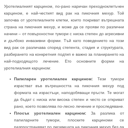
Уротелиалният карцином, по-рано наричан преходноклетъчен
карцином, е най-честият вид рак на пикочния мехур. Той
започва от уротелиалните клетки, които покриват вътрешната
страна на пикочния мехур, и може да се прояви по различни
начини – от повърхностни тумори с ниска степен до агресивни
и дълбоко инвазивни форми. Тъй като поведението на този
вид рак се различава според степента, стадия и структурата,
разбирането на конкретния подтип е важно за планирането на
най-подходящото лечение. Ето основните форми на
уротелиалния карцином:
Папиларен уротелиален карцином:
Тези тумори
израстват във вътрешността на пикочния мехур под
формата на израстъци, наподобяващи пръсти. Те могат
да бъдат с ниска или висока степен и често се откриват
рано, което позволява по-лесно лечение и проследяване.
Плосък уротелиален карцином:
За разлика от
папиларните тумори, плоските карциноми се
разпространяват по лигавицата на пикочния мехур без да