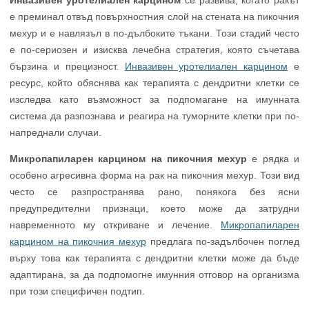
Инвазивен уротелиален карцином
се развива, когато ракът
е преминал отвъд повърхностния слой на стената на пикочния
мехур и е навлязъл в по-дълбоките тъкани. Този стадий често
е по-сериозен и изисква лечебна стратегия, която съчетава
бързина и прецизност.
Инвазивен уротелиален карцином
е
ресурс, който обяснява как терапията с дендритни клетки се
изследва като възможност за подпомагане на имунната
система да разпознава и реагира на туморните клетки при по-
напреднали случаи.
Микропапиларен карцином на пикочния мехур
е рядка и
особено агресивна форма на рак на пикочния мехур. Този вид
често се разпространява рано, понякога без ясни
предупредителни признаци, което може да затрудни
навременното му откриване и лечение.
Микропапиларен
карцином на пикочния мехур
предлага по-задълбочен поглед
върху това как терапията с дендритни клетки може да бъде
адаптирана, за да подпомогне имунния отговор на организма
при този специфичен подтип.