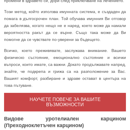
промени в здравето си, дори след приключване на лечението.
Този метод, който използва имунната система, е създаден да
помага в дългосрочен план. Той обучава имунния Ви отговор
да забелязва, когато нещо не е наред, което може да намали
вероятността ракът да се върне. Също така може да Ви
помогне да се чувствате по-уверени за бъдещето.
Всичко, което преживявате, заслужава внимание. Вашето
физическо състояние, емоционално състояние и всички
въпроси, които имате, са важни. Докато продължавате напред,
знайте, че подкрепа и грижа са на разположение за Вас.
Вашият комфорт, разбиране и здраве остават в центъра на
това пътуване.
НАУЧЕТЕ ПОВЕЧЕ ЗА ВАШИТЕ
ВЪЗМОЖНОСТИ
Видове уротелиален карцином
(Преходноклетъчен карцином)