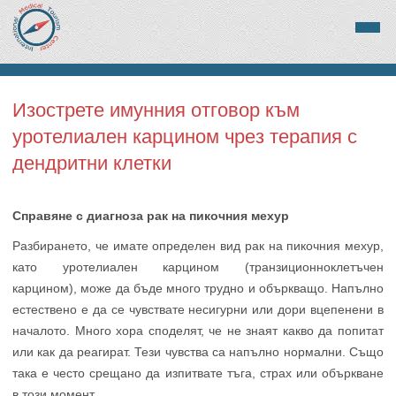
Изострете имунния отговор към
уротелиален карцином чрез терапия с
дендритни клетки
Справяне с диагноза рак на пикочния мехур
Разбирането, че имате определен вид рак на пикочния мехур,
като уротелиален карцином (транзиционноклетъчен
карцином), може да бъде много трудно и объркващо. Напълно
естествено е да се чувствате несигурни или дори вцепенени в
началото. Много хора споделят, че не знаят какво да попитат
или как да реагират. Тези чувства са напълно нормални. Също
така е често срещано да изпитвате тъга, страх или объркване
в този момент.