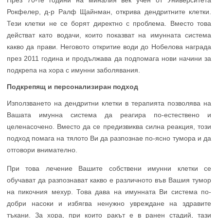
През 70-те години на миналия век учен от Университета
Рокфелер, д-р Ралф Щайнман, открива дендритните клетки.
Тези клетки не се борят директно с проблема. Вместо това
действат като водачи, които показват на имунната система
какво да прави. Неговото откритие води до Нобелова награда
през 2011 година и продължава да подпомага нови начини за
подкрепа на хора с имунни заболявания.
Подкрепящ и персонализиран подход
Използването на дендритни клетки в терапията позволява на
Вашата имунна система да реагира по-естествено и
целенасочено. Вместо да се предизвиква силна реакция, този
подход помага на тялото Ви да разпознае по-ясно тумора и да
отговори внимателно.
При това лечение Вашите собствени имунни клетки се
обучават да разпознават какво е различното във Вашия тумор
на пикочния мехур. Това дава на имунната Ви система по-
добри насоки и избягва ненужно увреждане на здравите
тъкани. За хора, при които ракът е в ранен стадий, тази