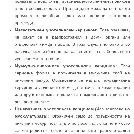
появяват отново след първоначалното лечение, понякога
в по-агресивна форма. При рецидив може да се наложи
промяна в лечебния план или по-чести контролни
прегледи.
Метастатичен уротелиален карцином:
Това означава,
че ракът се е разпространил в други органи или
отдалечени лимфни възли. В тези случаи лечението се
насочва към забавяне на развитието на заболяването
чрез системна терапия.
Мускулно-инвазивен уротелиален карцином:
Тази
сериозна форма е проникнала в мускулния слой на
пикочния мехур. Обикновено се налага по-радикална
хирургия, а лечението може да включва и химиотерапия
или други системни терапии за намаляване на риска от
разпространение.
Неинвазивен уротелиален карцином (без засягане на
мускулатурата):
Ограничен само до повърхността на
пикочния мехур, този вид е по-лесен за лечение и често
се контролира с локални терапии като трансуретрална