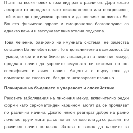
Пътят на всеки човек с този вид рак е различен. Дори когато
лекарите го определят като нискостепенен или неагресивен,
той може да предизвика тревога и да повлияе на живота Ви.
Вашето физическо здраве и емоционално благополучие са
еднакво важни и заслужават внимателна подкрепа.
Това лечение, базирано на имунната система, не замества
сегашния Ви лечебен план. То е допълнителна възможност. За
тумори, открити в или близо до лигавицата на пикочния мехур,
предлага начин да укрепите имунната си система по по-
специфичен и личен начин. Акцентът е върху това да
помогнете на тялото си, без да го натоварвате излишно.
Планиране на бъдещето с увереност и спокойствие
Раковите заболявания на пикочния мехур, включително редки
форми като саркоматоиден карцином, могат да се проявяват
по различни начини. Докато някои реагират добре на ранно
лечение, други могат да се появят отново или да се развият по
различен начин по-късно. Затова е важно да следите за