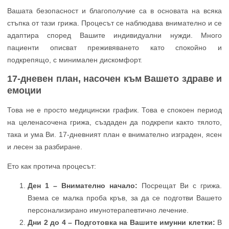
Вашата безопасност и благополучие са в основата на всяка
стъпка от тази грижа. Процесът се наблюдава внимателно и се
адаптира според Вашите индивидуални нужди. Много
пациенти описват преживяването като спокойно и
подкрепящо, с минимален дискомфорт.
17-дневен план, насочен към Вашето здраве и
емоции
Това не е просто медицински график. Това е спокоен период
на целенасочена грижа, създаден да подкрепи както тялото,
така и ума Ви. 17-дневният план е внимателно изграден, ясен
и лесен за разбиране.
Ето как протича процесът:
Ден 1 – Внимателно начало:
Посрещат Ви с грижа.
Взема се малка проба кръв, за да се подготви Вашето
персонализирано имунотерапевтично лечение.
Дни 2 до 4 – Подготовка на Вашите имунни клетки:
В