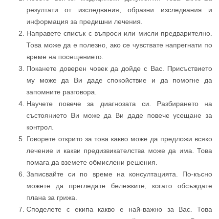
резултати от изследвания, образни изследвания и
информация за предишни лечения.
Направете списък с въпроси или мисли предварително.
Това може да е полезно, ако се чувствате напрегнати по
време на посещението.
Поканете доверен човек да дойде с Вас. Присъствието
му може да Ви даде спокойствие и да помогне да
запомните разговора.
Научете повече за диагнозата си. Разбирането на
състоянието Ви може да Ви даде повече усещане за
контрол.
Говорете открито за това какво може да предложи всяко
лечение и какви предизвикателства може да има. Това
помага да вземете обмислени решения.
Записвайте си по време на консултацията. По-късно
можете да прегледате бележките, когато обсъждате
плана за грижа.
Споделете с екипа какво е най-важно за Вас. Това