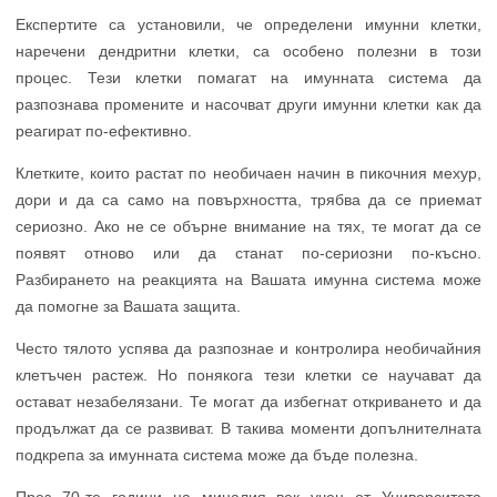
Експертите са установили, че определени имунни клетки,
наречени дендритни клетки, са особено полезни в този
процес. Тези клетки помагат на имунната система да
разпознава промените и насочват други имунни клетки как да
реагират по-ефективно.
Клетките, които растат по необичаен начин в пикочния мехур,
дори и да са само на повърхността, трябва да се приемат
сериозно. Ако не се обърне внимание на тях, те могат да се
появят отново или да станат по-сериозни по-късно.
Разбирането на реакцията на Вашата имунна система може
да помогне за Вашата защита.
Често тялото успява да разпознае и контролира необичайния
клетъчен растеж. Но понякога тези клетки се научават да
остават незабелязани. Те могат да избегнат откриването и да
продължат да се развиват. В такива моменти допълнителната
подкрепа за имунната система може да бъде полезна.