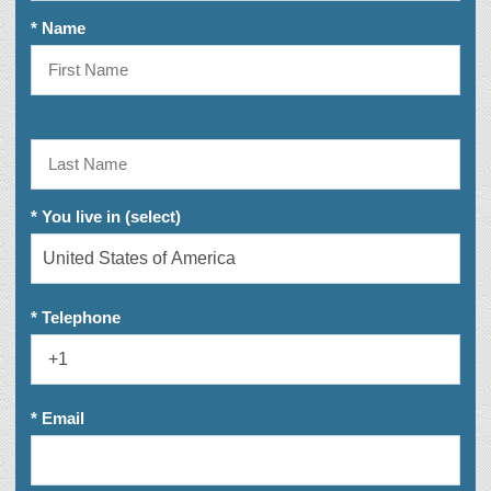
* Name
* You live in (select)
* Telephone
* Email