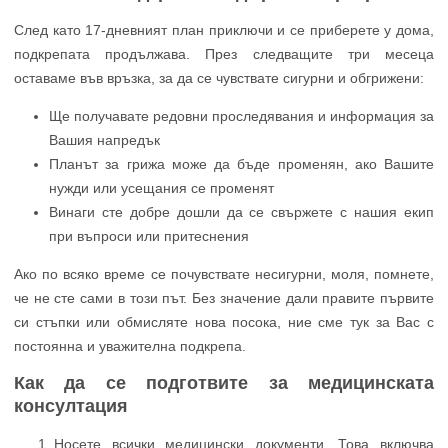
След като 17-дневният план приключи и се приберете у дома,
подкрепата продължава. През следващите три месеца
оставаме във връзка, за да се чувствате сигурни и обгрижени:
Ще получавате редовни проследявания и информация за
Вашия напредък
Планът за грижа може да бъде променян, ако Вашите
нужди или усещания се променят
Винаги сте добре дошли да се свържете с нашия екип
при въпроси или притеснения
Ако по всяко време се почувствате несигурни, моля, помнете,
че не сте сами в този път. Без значение дали правите първите
си стъпки или обмисляте нова посока, ние сме тук за Вас с
постоянна и уважителна подкрепа.
Как да се подготвите за медицинската
консултация
Носете всички медицински документи. Това включва