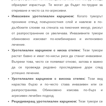
образуват израстъци. Те могат да бъдат по-трудни за
откриване и често са по-агресивни.
Инвазивен уротелиален карцином:
Когато туморът
проникне отвъд повърхностния слой и навлезе в по-
дълбоките слоеве на стената на пикочния мехур, рискът
от разпространение се увеличава. Инвазивните тумори
обикновено изискват по-комбинирано и интензивно
лечение.
Уротелиален карцином с ниска степен:
Тези тумори
растат бавно и имат по-нисък риск да станат инвазивни.
Въпреки това, често се появяват отново, затова е важно
да се провежда редовно проследяване дори след
успешно лечение.
Уротелиален карцином с висока степен:
Този вид
нараства бързо и по-често става инвазивен или се
разпространява. Обикновено изисква по-бърз и
агресивен лечебен подход.
Рецидивиращ уротелиален карцином:
Тези тумори се