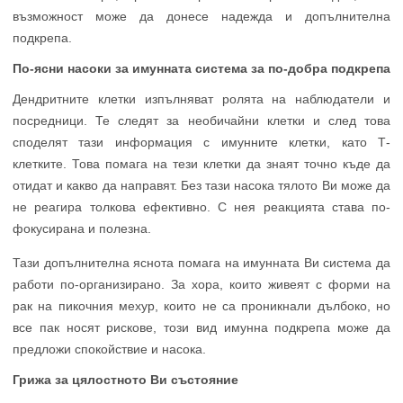
възможност може да донесе надежда и допълнителна
подкрепа.
По-ясни насоки за имунната система за по-добра подкрепа
Дендритните клетки изпълняват ролята на наблюдатели и
посредници. Те следят за необичайни клетки и след това
споделят тази информация с имунните клетки, като Т-
клетките. Това помага на тези клетки да знаят точно къде да
отидат и какво да направят. Без тази насока тялото Ви може да
не реагира толкова ефективно. С нея реакцията става по-
фокусирана и полезна.
Тази допълнителна яснота помага на имунната Ви система да
работи по-организирано. За хора, които живеят с форми на
рак на пикочния мехур, които не са проникнали дълбоко, но
все пак носят рискове, този вид имунна подкрепа може да
предложи спокойствие и насока.
Грижа за цялостното Ви състояние