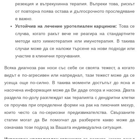
резекция и вътрекухинна терапия. Въпреки това, рискът
от повторна поява остава и дългосрочното проследяване
е важно.
Устойчив на лечение уротелиален карцином:
Това се
случва, когато ракът вече не реагира на стандартните
методи като химиотерапия или имунотерапия. В такива
случаи може да се наложи търсене на нови подходи или
участие в клинични проучвания.
Всяка диагноза рак носи със себе си своята тежест, а когато
видът е по-агресивен или напреднал, тази тежест може да се
усеща още по-силно. В такива моменти достъпът до ясна и
насочена информация може да Ви даде опора и насока. Двата
раздела по-долу разглеждат как терапията с дендритни клетки
се проучва при определени форми на рак на пикочния мехур,
които често са по-сериозни предизвикателства. Свързаните
статии могат да Ви помогнат да разберете какво може да
означава този подход за Вашата индивидуална ситуация.