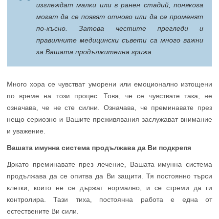
изглеждат малки или в ранен стадий, понякога
могат да се появят отново или да се променят
по-късно. Затова честите прегледи и
правилните медицински съвети са много важни
за Вашата продължителна грижа.
Много хора се чувстват уморени или емоционално изтощени
по време на този процес. Това, че се чувствате така, не
означава, че не сте силни. Означава, че преминавате през
нещо сериозно и Вашите преживявания заслужават внимание
и уважение.
Вашата имунна система продължава да Ви подкрепя
Докато преминавате през лечение, Вашата имунна система
продължава да се опитва да Ви защити. Тя постоянно търси
клетки, които не се държат нормално, и се стреми да ги
контролира. Тази тиха, постоянна работа е една от
естествените Ви сили.