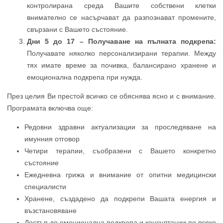
контролирана среда Вашите собствени клетки
внимателно се насърчават да разпознават промените,
свързани с Вашето състояние.
Дни 5 до 17 – Получаване на пълната подкрепа:
Получавате няколко персонализирани терапии. Между
тях имате време за почивка, балансирано хранене и
емоционална подкрепа при нужда.
През целия Ви престой всичко се обяснява ясно и с внимание.
Програмата включва още:
Редовни здравни актуализации за проследяване на
имунния отговор
Четири терапии, съобразени с Вашето конкретно
състояние
Ежедневна грижа и внимание от опитни медицински
специалисти
Хранене, създадено да подкрепи Вашата енергия и
възстановяване
Достъп до емоционална подкрепа и консултации по всяко