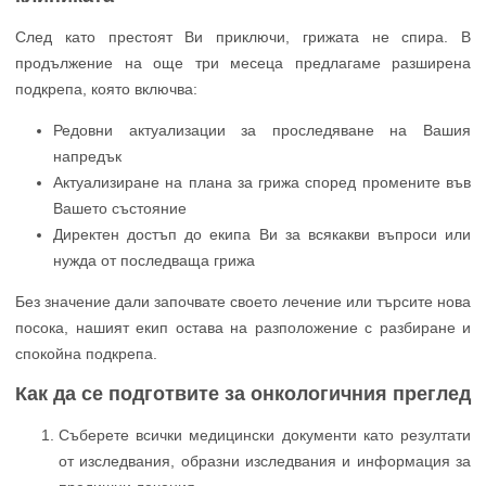
След като престоят Ви приключи, грижата не спира. В
продължение на още три месеца предлагаме разширена
подкрепа, която включва:
Редовни актуализации за проследяване на Вашия
напредък
Актуализиране на плана за грижа според промените във
Вашето състояние
Директен достъп до екипа Ви за всякакви въпроси или
нужда от последваща грижа
Без значение дали започвате своето лечение или търсите нова
посока, нашият екип остава на разположение с разбиране и
спокойна подкрепа.
Как да се подготвите за онкологичния преглед
Съберете всички медицински документи като резултати
от изследвания, образни изследвания и информация за