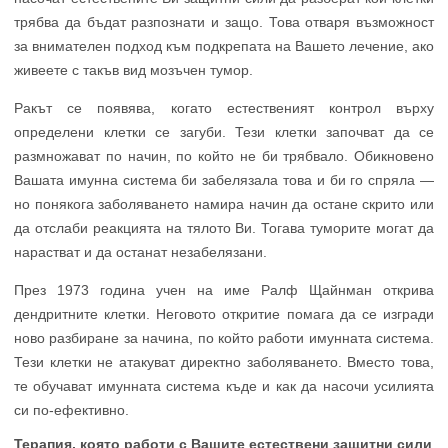
трябва да бъдат разпознати и защо. Това отваря възможност
за внимателен подход към подкрепата на Вашето лечение, ако
живеете с такъв вид мозъчен тумор.
Ракът се появява, когато естественият контрол върху
определени клетки се загуби. Тези клетки започват да се
размножават по начин, по който не би трябвало. Обикновено
Вашата имунна система би забелязала това и би го спряла —
но понякога заболяването намира начин да остане скрито или
да отслаби реакцията на тялото Ви. Тогава туморите могат да
нарастват и да останат незабелязани.
През 1973 година учен на име Ралф Щайнман открива
дендритните клетки. Неговото откритие помага да се изгради
ново разбиране за начина, по който работи имунната система.
Тези клетки не атакуват директно заболяването. Вместо това,
те обучават имунната система къде и как да насочи усилията
си по-ефективно.
Терапия, която работи с Вашите естествени защитни сили