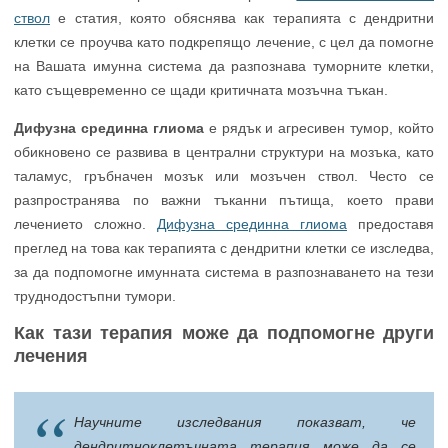
ствол
е статия, която обяснява как терапията с дендритни
клетки се проучва като подкрепящо лечение, с цел да помогне
на Вашата имунна система да разпознава туморните клетки,
като същевременно се щади критичната мозъчна тъкан.
Дифузна срединна глиома
е рядък и агресивен тумор, който
обикновено се развива в централни структури на мозъка, като
таламус, гръбначен мозък или мозъчен ствол. Често се
разпространява по важни тъканни пътища, което прави
лечението сложно.
Дифузна срединна глиома
предоставя
преглед на това как терапията с дендритни клетки се изследва,
за да подпомогне имунната система в разпознаването на тези
труднодостъпни тумори.
Как тази терапия може да подпомогне други
лечения
Научните изследвания показват, че
дендритноклетъчната терапия може да се