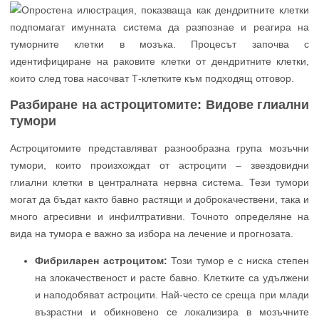
Разбиране на астроцитомите: Видове глиални
тумори
Астроцитомите представляват разнообразна група мозъчни
тумори, които произхождат от астроцити – звездовидни
глиални клетки в централната нервна система. Тези тумори
могат да бъдат както бавно растящи и доброкачествени, така и
много агресивни и инфилтративни. Точното определяне на
вида на тумора е важно за избора на лечение и прогнозата.
Фибриларен астроцитом:
Този тумор е с ниска степен
на злокачественост и расте бавно. Клетките са удължени
и наподобяват астроцити. Най-често се среща при млади
възрастни и обикновено се локализира в мозъчните