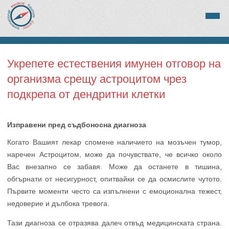
Укрепете естествения имунен отговор на
организма срещу астроцитом чрез
подкрепа от дендритни клетки
Изправени пред съдбоносна диагноза
Когато Вашият лекар спомене наличието на мозъчен тумор,
наречен Астроцитом, може да почувствате, че всичко около
Вас внезапно се забавя. Може да останете в тишина,
обгърнати от несигурност, опитвайки се да осмислите чутото.
Първите моменти често са изпълнени с емоционална тежест,
недоверие и дълбока тревога.
Тази диагноза се отразява далеч отвъд медицинската страна.