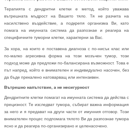
Терапията с дендритни клетки е метод, който уважава
вътрешната мъдрост на Вашето тяло. Тя не разчита на
насилствено въздействие, а подкрепя организма Ви, като
помага на имунната система да разпознае и реагира на
специфичните туморни клетки, характерни за Вас.
За хора, на които е поставена диагноза с по-нисък клас или
по-малко агресивна форма на този мозъчен тумор, този
подход може да предложи по-балансирана възможност. Това е
път напред, който е внимателен и индивидуално насочен, без
да бъде прекалено натоварващ или интензивен.
Вътрешно напътствие, а не несигурност
Дендритните клетки помагат на имунната система да действа с
прецизност. Те изследват тумора, събират важна информация
за него и я предават на други части от имунния отговор. Този
внимателен процес подпомага тялото Ви да разпознае тумора
ясно и да реагира по-организирано и целенасочено.