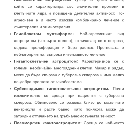
който се характеризира със значителни промени в
клетъчните ядра и повишена делителна активност. По-
агресивен е и често изисква комбинирано лечение с
лъчетерапия и химиотерапия.
Глиобластом мултиформе:
Най-агресивният вид
астроцитом (четвърта степен), отличаващ се с некроза,
съдова пролиферация и бърз растеж. Прогнозата е
неблагоприятна, въпреки интензивното лечение.
Гигантоклетъчен астроцитом:
Характеризира се с
големи, необичайни многоядрени клетки. Макар и рядък,
може да бъде свързан с туберозна склероза и има малко
по-добра прогноза от глиобластома.
Субепендимен гигантоклетъчен астроцитом:
Почти
изключително се среща при пациенти с туберозна
склероза. Обикновено се развива близо до мозъчните
вентрикули и расте бавно, като понякога може да
затрудни оттичането на гръбначномозъчната течност.
Плеоморфен ксантоастроцитом:
Среща се най-често