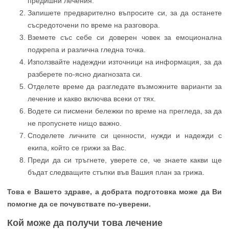
предишни лечения.
Запишете предварително въпросите си, за да останете
съсредоточени по време на разговора.
Вземете със себе си доверен човек за емоционална
подкрепа и различна гледна точка.
Използвайте надеждни източници на информация, за да
разберете по-ясно диагнозата си.
Отделете време да разгледате възможните варианти за
лечение и какво включва всеки от тях.
Водете си писмени бележки по време на прегледа, за да
не пропуснете нищо важно.
Споделете личните си ценности, нужди и надежди с
екипа, който се грижи за Вас.
Преди да си тръгнете, уверете се, че знаете какви ще
бъдат следващите стъпки във Вашия план за грижа.
Това е Вашето здраве, а добрата подготовка може да Ви
помогне да се почувствате по-уверени.
Кой може да получи това лечение