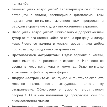
полукълба.
Гемистоцитен астроцитом:
Характеризира се с големи
астроцити с плътна, еозинофилна цитоплазма. Този
подтип има по-голяма склонност към прогресия и
рецидив в сравнение с други нискостепенни варианти.
Пилоцитен астроцитом:
Обикновено е доброкачествен
тумор от първа степен, който се среща при деца и млади
хора. Често се намира в малкия мозък и има добра
прогноза след хирургично отстраняване.
Протоплазмен астроцитом:
Рядък вариант с клетки,
които имат фини, разклонени израстъци. Най-често се
среща в мозъчната кора и може да бъде по-малко
агресивен от фибриларните форми.
Дифузен астроцитом:
Този тумор инфилтрира околната
мозъчна тъкан, което затруднява пълното му
отстраняване. Обикновено е тумор от втора степен
според СЗО и има потенциал да прогресира към по-
високостепенни глиоми.
Анапластичен астроцитом:
Тумор от трета степен,