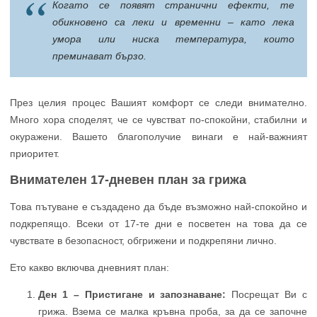
Когато се появят странични ефекти, те
обикновено са леки и временни – като лека
умора или ниска температура, които
преминават бързо.
През целия процес Вашият комфорт се следи внимателно.
Много хора споделят, че се чувстват по-спокойни, стабилни и
окуражени. Вашето благополучие винаги е най-важният
приоритет.
Внимателен 17-дневен план за грижа
Това пътуване е създадено да бъде възможно най-спокойно и
подкрепящо. Всеки от 17-те дни е посветен на това да се
чувствате в безопасност, обгрижени и подкрепяни лично.
Ето какво включва дневният план:
Ден 1 – Пристигане и запознаване:
Посрещат Ви с
грижа. Взема се малка кръвна проба, за да се започне