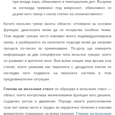
при млади хора, обикновено в темпоралния дял. Въпреки
че изглежда тревожно под микроскоп, обикновено се
държи като тумор с ниска степен на злокачественост.
Когато мозъчен тумор засяга области, отговорни за основни
функции, диагнозата може да се почувства особено тежка.
Тези видове тумори често изискват много индивидуализирана
грижа, а разбирането на наличните подходи може да направи
процеса по-лесен за преминаване. По-долу ще намерите
информация за два специфични типа мозъчни тумори, които
се развиват в критични зони. Във всяка секция има връзка към
статия, която разказва как терапията с дендритни клетки се
изследва като подкрепа на имунната система в тези
предизвикателни ситуации.
Глиома на мозъчния ствол
се образува в мозъчния ствол —
област, която контролира жизненоважни функции като дишане,
сърдечен ритъм и движение. Поради своето разположение
този тип тумор често е труден за хирургично лечение и изисква
внимателно планиране на всяка терапия.
Глиома на мозъчния