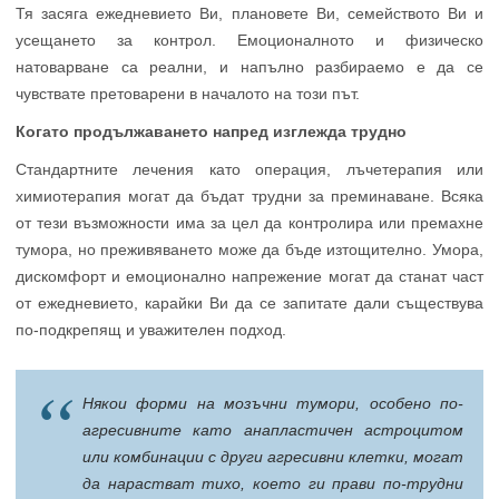
Тя засяга ежедневието Ви, плановете Ви, семейството Ви и
усещането за контрол. Емоционалното и физическо
натоварване са реални, и напълно разбираемо е да се
чувствате претоварени в началото на този път.
Когато продължаването напред изглежда трудно
Стандартните лечения като операция, лъчетерапия или
химиотерапия могат да бъдат трудни за преминаване. Всяка
от тези възможности има за цел да контролира или премахне
тумора, но преживяването може да бъде изтощително. Умора,
дискомфорт и емоционално напрежение могат да станат част
от ежедневието, карайки Ви да се запитате дали съществува
по-подкрепящ и уважителен подход.
Някои форми на мозъчни тумори, особено по-
агресивните като анапластичен астроцитом
или комбинации с други агресивни клетки, могат
да нарастват тихо, което ги прави по-трудни