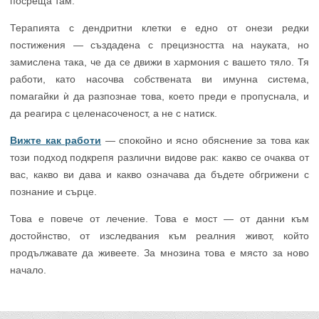
посреща там.
Терапията с дендритни клетки е едно от онези редки
постижения — създадена с прецизността на науката, но
замислена така, че да се движи в хармония с вашето тяло. Тя
работи, като насочва собствената ви имунна система,
помагайки ѝ да разпознае това, което преди е пропуснала, и
да реагира с целенасоченост, а не с натиск.
Вижте как работи
— спокойно и ясно обяснение за това как
този подход подкрепя различни видове рак: какво се очаква от
вас, какво ви дава и какво означава да бъдете обгрижени с
познание и сърце.
Това е повече от лечение. Това е мост — от данни към
достойнство, от изследвания към реалния живот, който
продължавате да живеете. За мнозина това е място за ново
начало.