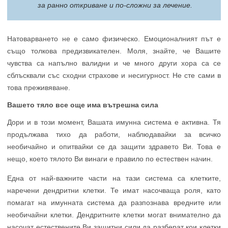
за ранно откриване и по-сложни за лечение.
Натоварването не е само физическо. Емоционалният път е
също толкова предизвикателен. Моля, знайте, че Вашите
чувства са напълно валидни и че много други хора са се
сблъсквали със сходни страхове и несигурност. Не сте сами в
това преживяване.
Вашето тяло все още има вътрешна сила
Дори и в този момент, Вашата имунна система е активна. Тя
продължава тихо да работи, наблюдавайки за всичко
необичайно и опитвайки се да защити здравето Ви. Това е
нещо, което тялото Ви винаги е правило по естествен начин.
Една от най-важните части на тази система са клетките,
наречени дендритни клетки. Те имат насочваща роля, като
помагат на имунната система да разпознава вредните или
необичайни клетки. Дендритните клетки могат внимателно да
насочат естествените Ви защитни сили да разберат кои клетки