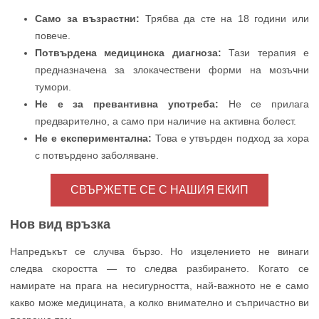
Само за възрастни:
Трябва да сте на 18 години или
повече.
Потвърдена медицинска диагноза:
Тази терапия е
предназначена за злокачествени форми на мозъчни
тумори.
Не е за превантивна употреба:
Не се прилага
предварително, а само при наличие на активна болест.
Не е експериментална:
Това е утвърден подход за хора
с потвърдено заболяване.
СВЪРЖЕТЕ СЕ С НАШИЯ ЕКИП
Нов вид връзка
Напредъкът се случва бързо. Но изцелението не винаги
следва скоростта — то следва разбирането. Когато се
намирате на прага на несигурността, най-важното не е само
какво може медицината, а колко внимателно и съпричастно ви