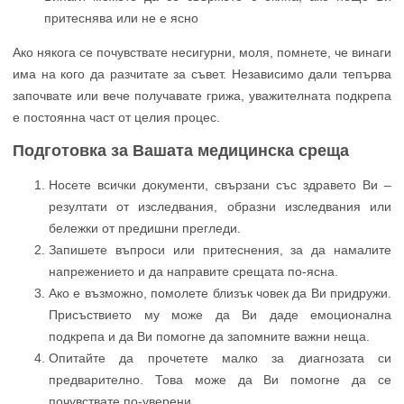
притеснява или не е ясно
Ако някога се почувствате несигурни, моля, помнете, че винаги
има на кого да разчитате за съвет. Независимо дали тепърва
започвате или вече получавате грижа, уважителната подкрепа
е постоянна част от целия процес.
Подготовка за Вашата медицинска среща
Носете всички документи, свързани със здравето Ви –
резултати от изследвания, образни изследвания или
бележки от предишни прегледи.
Запишете въпроси или притеснения, за да намалите
напрежението и да направите срещата по-ясна.
Ако е възможно, помолете близък човек да Ви придружи.
Присъствието му може да Ви даде емоционална
подкрепа и да Ви помогне да запомните важни неща.
Опитайте да прочетете малко за диагнозата си
предварително. Това може да Ви помогне да се
почувствате по-уверени.