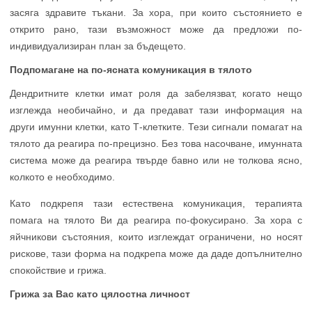
засяга здравите тъкани. За хора, при които състоянието е
открито рано, тази възможност може да предложи по-
индивидуализиран план за бъдещето.
Подпомагане на по-ясната комуникация в тялото
Дендритните клетки имат роля да забелязват, когато нещо
изглежда необичайно, и да предават тази информация на
други имунни клетки, като Т-клетките. Тези сигнали помагат на
тялото да реагира по-прецизно. Без това насочване, имунната
система може да реагира твърде бавно или не толкова ясно,
колкото е необходимо.
Като подкрепя тази естествена комуникация, терапията
помага на тялото Ви да реагира по-фокусирано. За хора с
яйчникови състояния, които изглеждат ограничени, но носят
рискове, тази форма на подкрепа може да даде допълнително
спокойствие и грижа.
Грижа за Вас като цялостна личност