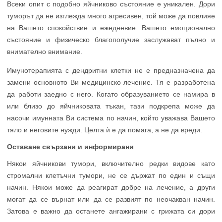
Всеки опит с подобно яйчниково състояние е уникален. Дори
туморът да не изглежда много агресивен, той може да повлияе
на Вашето спокойствие и ежедневие. Вашето емоционално
състояние и физическо благополучие заслужават пълно и
внимателно внимание.
Имунотерапията с дендритни клетки не е предназначена да
замени основното Ви медицинско лечение. Тя е разработена
да работи заедно с него. Когато образуванието се намира в
или близо до яйчниковата тъкан, тази подкрепа може да
насочи имунната Ви система по начин, който уважава Вашето
тяло и неговите нужди. Целта ѝ е да помага, а не да вреди.
Оставане свързани и информирани
Някои яйчникови тумори, включително редки видове като
стромални клетъчни тумори, не се държат по един и същи
начин. Някои може да реагират добре на лечение, а други
могат да се върнат или да се развият по неочакван начин.
Затова е важно да останете ангажирани с грижата си дори