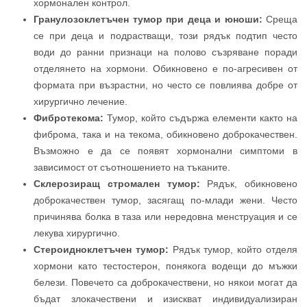
хормонален контрол.
Гранулозоклетъчен тумор при деца и юноши:
Среща
се при деца и подрастващи, този рядък подтип често
води до ранни признаци на полово съзряване поради
отделянето на хормони. Обикновено е по-агресивен от
формата при възрастни, но често се повлиява добре от
хирургично лечение.
Фибротекома:
Тумор, който съдържа елементи както на
фиброма, така и на текома, обикновено доброкачествен.
Възможно е да се появят хормонални симптоми в
зависимост от съотношението на тъканите.
Склерозиращ стромален тумор:
Рядък, обикновено
доброкачествен тумор, засягащ по-млади жени. Често
причинява болка в таза или нередовна менструация и се
лекува хирургично.
Стероидноклетъчен тумор:
Рядък тумор, който отделя
хормони като тестостерон, понякога водещи до мъжки
белези. Повечето са доброкачествени, но някои могат да
бъдат злокачествени и изискват индивидуализиран