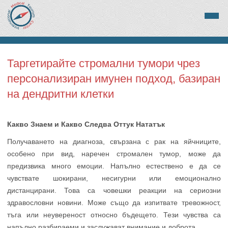
Таргетирайте стромални тумори чрез
персонализиран имунен подход, базиран
на дендритни клетки
Какво Знаем и Какво Следва Оттук Нататък
Получаването на диагноза, свързана с рак на яйчниците,
особено при вид, наречен стромален тумор, може да
предизвика много емоции. Напълно естествено е да се
чувствате шокирани, несигурни или емоционално
дистанцирани. Това са човешки реакции на сериозни
здравословни новини. Може също да изпитвате тревожност,
тъга или неувереност относно бъдещето. Тези чувства са
напълно разбираеми и заслужават внимание и доброта.