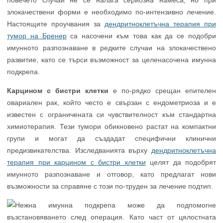
повечето случаи не се налага сериозна намеса, но при
злокачествени форми е необходимо по-интензивно лечение.
Настоящите проучвания за
дендритноклетъчна терапия при
тумор на Бренер
са насочени към това как да се подобри
имунното разпознаване в редките случаи на злокачествено
развитие, като се търси възможност за целенасочена имунна
подкрепа.
Карцином с бистри клетки
е по-рядко срещан епителен
овариален рак, който често е свързан с ендометриоза и е
известен с ограничената си чувствителност към стандартна
химиотерапия. Тези тумори обикновено растат на компактни
групи и могат да създадат специфични клинични
предизвикателства. Изследванията върху
дендритноклетъчна
терапия при карцином с бистри клетки
целят да подобрят
имунното разпознаване и отговор, като предлагат нови
възможности за справяне с този по-труден за лечение подтип.