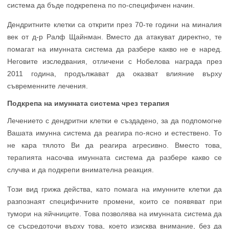
система да бъде подкрепена по по-специфичен начин.
Дендритните клетки са открити през 70-те години на миналия
век от д-р Ралф Щайнман. Вместо да атакуват директно, те
помагат на имунната система да разбере какво не е наред.
Неговите изследвания, отличени с Нобелова награда през
2011 година, продължават да оказват влияние върху
съвременните лечения.
Подкрепа на имунната система чрез терапия
Лечението с дендритни клетки е създадено, за да подпомогне
Вашата имунна система да реагира по-ясно и естествено. То
не кара тялото Ви да реагира агресивно. Вместо това,
терапията насочва имунната система да разбере какво се
случва и да подкрепи внимателна реакция.
Този вид грижа действа, като помага на имунните клетки да
разпознаят специфичните промени, които се появяват при
тумори на яйчниците. Това позволява на имунната система да
се съсредоточи върху това, което изисква внимание, без да