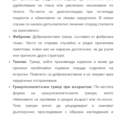
удебеляване на гласа или увеличено окосмяване по
тялото. По-често се диагностицира при по-млади
пациенти и обикновено се лекува хирургично. В някои
случаи се налага допълнително лечение според степента
на агресивност.
Фиброма:
Доброкачествен тумор, съставен от фиброзна
тъкан. Често се открива случайно и рядко причинява
симптоми, освен ако не нарасне достатъчно, за да усуче
или притисне други структури.
Текома:
Тумор, който произвежда хормони и може да
причини необичайно кървене поради отделяне на
естроген. Повечето са доброкачествени и се лекуват чрез
хирургично отстраняване.
Гранулозоклетъчен тумор при възрастни:
По-честата
форма на гранулозоклетъчните тумори, която
обикновено се проявява в средна възраст или по-късно.
Тези тумори могат да рецидивират и изискват
дългосрочно проследяване с образни изследвания и