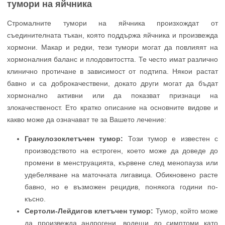
тумори на яйчника
Стромалните тумори на яйчника произхождат от
съединителната тъкан, която поддържа яйчника и произвежда
хормони. Макар и редки, тези тумори могат да повлияят на
хормоналния баланс и плодовитостта. Те често имат различно
клинично протичане в зависимост от подтипа. Някои растат
бавно и са доброкачествени, докато други могат да бъдат
хормонално активни или да показват признаци на
злокачественост. Ето кратко описание на основните видове и
какво може да означават те за Вашето лечение:
Гранулозоклетъчен тумор:
Този тумор е известен с
производството на естроген, което може да доведе до
промени в менструацията, кървене след менопауза или
удебеляване на маточната лигавица. Обикновено расте
бавно, но е възможен рецидив, понякога години по-
късно.
Сертоли-Лейдигов клетъчен тумор:
Тумор, който може
да произвежда андрогени, водещи до симптоми като