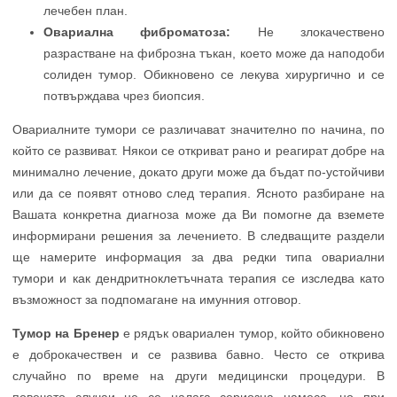
лечебен план.
Овариална фиброматоза:
Не злокачествено
разрастване на фиброзна тъкан, което може да наподоби
солиден тумор. Обикновено се лекува хирургично и се
потвърждава чрез биопсия.
Овариалните тумори се различават значително по начина, по
който се развиват. Някои се откриват рано и реагират добре на
минимално лечение, докато други може да бъдат по-устойчиви
или да се появят отново след терапия. Ясното разбиране на
Вашата конкретна диагноза може да Ви помогне да вземете
информирани решения за лечението. В следващите раздели
ще намерите информация за два редки типа овариални
тумори и как дендритноклетъчната терапия се изследва като
възможност за подпомагане на имунния отговор.
Тумор на Бренер
е рядък овариален тумор, който обикновено
е доброкачествен и се развива бавно. Често се открива
случайно по време на други медицински процедури. В