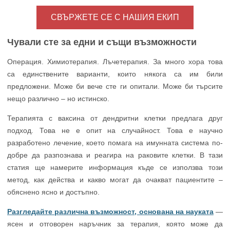
СВЪРЖЕТЕ СЕ С НАШИЯ ЕКИП
Чували сте за едни и същи възможности
Операция. Химиотерапия. Лъчетерапия. За много хора това
са единствените варианти, които някога са им били
предложени. Може би вече сте ги опитали. Може би търсите
нещо различно – но истинско.
Терапията с ваксина от дендритни клетки предлага друг
подход. Това не е опит на случайност. Това е научно
разработено лечение, което помага на имунната система по-
добре да разпознава и реагира на раковите клетки. В тази
статия ще намерите информация къде се използва този
метод, как действа и какво могат да очакват пациентите –
обяснено ясно и достъпно.
Разгледайте различна възможност, основана на науката
—
ясен и отговорен наръчник за терапия, която може да