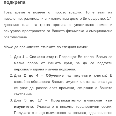
подкрепа
Това време е повече от просто график. То е етап на
изцеление, размисъл и внимание към цялото Ви същество. 17-
дневният план за грижа протича с уважително темпо и
осигурява пространство за Вашето физическо и емоционално
благополучие.
Може да преживеете стъпките по следния начин:
Ден 1 – Спокоен старт:
Посрещат Ви топло. Взема се
малка проба от Вашата кръв, за да се подготви
персонализирана имунна подкрепа.
Дни 2 до 4 – Обучение на имунните клетки:
В
спокойна обстановка Вашите имунни клетки започват да
се учат да разпознават промени, свързани с Вашето
състояние.
Дни 5 до 17 – Продължително внимание към
имунитета:
Участвате в няколко терапевтични сесии.
Получавате също възможност за почивка, здравословно