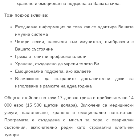
хранене и емоционална подкрепа за Вашата сила.
Този подход включва:
Ежедневна информация за това как се адаптира Вашата
имунна система
Четири сесии, насочени към имунитета, съобразени с
Вашето състояние
Грижа от опитни професионалисти
Хранене, създадено да укрепи тялото Ви
Емоционална подкрепа, ако желаете
Възможност да съхраните допълнителни дози за
използване в рамките на една година
Общата стойност на тази 17-дневна грижа е приблизително 14
000 евро (15 500 щатски долара). Включени са медицински
услуги, настаняване, хранене и емоционално напътствие.
Програмата е създадена с мисъл за хора с овариални
състояния, включително редки като стромални клетъчни
тумори.