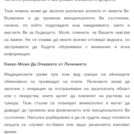
Тази новина може да засегне различни аспекти от живота Ви.
Възможно е да промени емоционалното Ви състояние,
начина, по който подхождате към ежедневието, както и
мислите Ви за бъдещето. Моля, помнете, че Вашите чувства
са важни. Не се очаква да имате всички отговори веднага, но
заслужавате да бъдете обгрижвани с внимание и ясна
информация.
Какво Може Да Очаквате от Лечението
Медицинските грижи при този вид тумори на яйчниците
обикновено се провеждат на етапи. Лечението може да
започне с операция за отстраняване на засегнатата област
или с лекарства, които целят да повлияят на растежа на
тумора. Тези стъпки се планират внимателно и могат да
доведат до промени във физическото или емоционалното Ви
състояние. Напълно разбираемо е да се чудите защо понякога
нещата се случват по-бавно или защо решенията изискват
време.