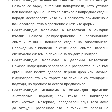
Вретеновидна меланома с ангажиране на лигавици:
Развива се върху лигавични повърхности, като устната
или носната кухина. Често се открива в напреднал стадий
поради местоположението си. Прогнозата обикновено е
по-неблагоприятна в сравнение с кожните форми.
Вретеновидна меланома с метастази в лимфни
възли:
Показва разпространение в регионалните
лимфни възли и повишава стадия на заболяването.
Необходима е биопсия на сентинелен лимфен възел и
евентуално системно лечение за по-добър контрол.
Вретеновидна меланома с далечни метастази:
Показва напреднало заболяване с разпространение към
органи като белите дробове, черния дроб или мозъка.
Имунотерапията или таргетното лечение са стандартни
подходи, но прогнозата остава предпазлива.
Вретеновидна меланома с миксоидни промени:
Хистологичен вариант, при който се наблюдава
извънклетъчен материал, наподобяващ слуз. Това може
да затрудни разпознаването на типичните белези на