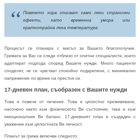
Повечето хора описват само леки странични
ефекти, като временна умора или
краткотрайна лека температура.
Процесът се планира с мисъл за Вашето благополучие.
Грижата за Вас се следи отблизо от опитни специалисти, които
адаптират подхода според Вашите нужди. Много пациенти
споделят, че се чувстват спокойно подкрепени, с минимално
напрежение по време на престоя си.
17-дневен план, съобразен с Вашите нужди
Това е повече от лечение. Това е цялостно преживяване,
насочено както към физическото Ви състояние, така и към
емоционалния Ви баланс. 17-дневният план е създаден с
уважение към цялостната Ви личност.
Планът за грижа включва следното: