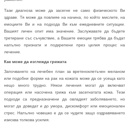
Тази диагноза може да засегне не само физическото Ви
здраве. Тя може да повлияе на начина, по който мислите, на
емоциите Ви и на подхода Ви към ежедневните ситуации.
Вашият личен опит има значение. Заслужавате да бъдете
третирани със съчувствие, а Вашите емоции трябва да бъдат
напълно признати и подкрепени през целия процес на
лечение.
Как може да изглежда грижата
Започването на лечебен план за вретеноклетъчен меланом
или подобни форми на рак на кожата може да се усеща като
нещо много трудно. Някои лечения могат да включват
операция или насочена грижа към засегнатата кожа. Тези
подходи са предназначени да овладеят заболяването, но
могат да доведат и до умора, дискомфорт или емоционален
стрес. Напълно човешко е да се чудите защо оздравяването
изисква толкова усилия.