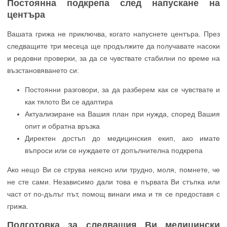
Постоянна подкрепа след напускане на
центъра
Вашата грижа не приключва, когато напуснете центъра. През
следващите три месеца ще продължите да получавате насоки
и редовни проверки, за да се чувствате стабилни по време на
възстановяването си:
Постоянни разговори, за да разберем как се чувствате и
как тялото Ви се адаптира
Актуализиране на Вашия план при нужда, според Вашия
опит и обратна връзка
Директен достъп до медицинския екип, ако имате
въпроси или се нуждаете от допълнителна подкрепа
Ако нещо Ви се струва неясно или трудно, моля, помнете, че
не сте сами. Независимо дали това е първата Ви стъпка или
част от по-дълъг път, помощ винаги има и тя се предоставя с
грижа.
Подготовка за следващия Ви медицински