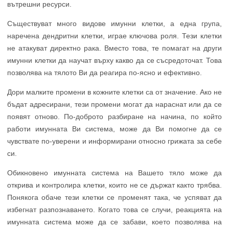
вътрешни ресурси.
Съществуват много видове имунни клетки, а една група,
наречена дендритни клетки, играе ключова роля. Тези клетки
не атакуват директно рака. Вместо това, те помагат на други
имунни клетки да научат върху какво да се съсредоточат. Това
позволява на тялото Ви да реагира по-ясно и ефективно.
Дори малките промени в кожните клетки са от значение. Ако не
бъдат адресирани, тези промени могат да нараснат или да се
появят отново. По-доброто разбиране на начина, по който
работи имунната Ви система, може да Ви помогне да се
чувствате по-уверени и информирани относно грижата за себе
си.
Обикновено имунната система на Вашето тяло може да
открива и контролира клетки, които не се държат както трябва.
Понякога обаче тези клетки се променят така, че успяват да
избегнат разпознаването. Когато това се случи, реакцията на
имунната система може да се забави, което позволява на