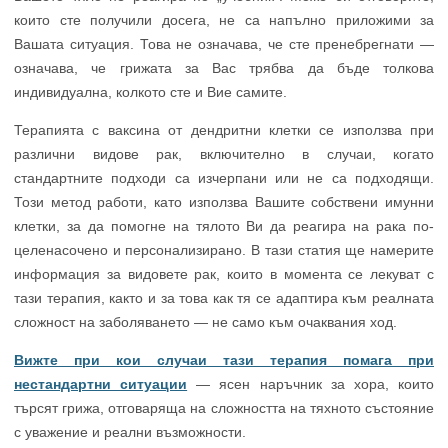
които сте получили досега, не са напълно приложими за
Вашата ситуация. Това не означава, че сте пренебрегнати —
означава, че грижата за Вас трябва да бъде толкова
индивидуална, колкото сте и Вие самите.
Терапията с ваксина от дендритни клетки се използва при
различни видове рак, включително в случаи, когато
стандартните подходи са изчерпани или не са подходящи.
Този метод работи, като използва Вашите собствени имунни
клетки, за да помогне на тялото Ви да реагира на рака по-
целенасочено и персонализирано. В тази статия ще намерите
информация за видовете рак, които в момента се лекуват с
тази терапия, както и за това как тя се адаптира към реалната
сложност на заболяването — не само към очаквания ход.
Вижте при кои случаи тази терапия помага при
нестандартни ситуации
— ясен наръчник за хора, които
търсят грижа, отговаряща на сложността на тяхното състояние
с уважение и реални възможности.