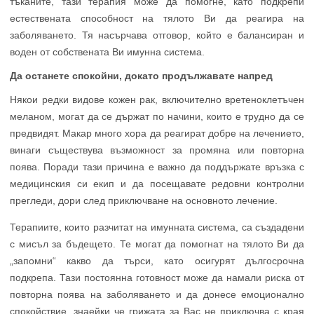
тъканите, тази терапия може да помогне, като подкрепи
естествената способност на тялото Ви да реагира на
заболяването. Тя насърчава отговор, който е балансиран и
воден от собствената Ви имунна система.
Да останете спокойни, докато продължавате напред
Някои редки видове кожен рак, включително вретеноклетъчен
меланом, могат да се държат по начини, които е трудно да се
предвидят. Макар много хора да реагират добре на лечението,
винаги съществува възможност за промяна или повторна
поява. Поради тази причина е важно да поддържате връзка с
медицинския си екип и да посещавате редовни контролни
прегледи, дори след приключване на основното лечение.
Терапиите, които разчитат на имунната система, са създадени
с мисъл за бъдещето. Те могат да помогнат на тялото Ви да
„запомни“ какво да търси, като осигурят дългосрочна
подкрепа. Тази постоянна готовност може да намали риска от
повторна поява на заболяването и да донесе емоционално
спокойствие, знаейки че грижата за Вас не приключва с края