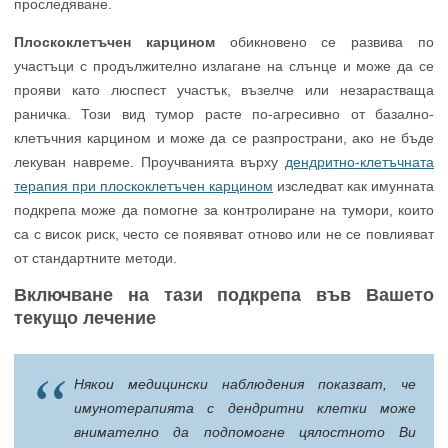
проследяване.
Плоскоклетъчен карцином
обикновено се развива по
участъци с продължително излагане на слънце и може да се
прояви като люспест участък, възелче или незарастваща
раничка. Този вид тумор расте по-агресивно от базално-
клетъчния карцином и може да се разпространи, ако не бъде
лекуван навреме. Проучванията върху
дендритно-клетъчната
терапия при плоскоклетъчен карцином
изследват как имунната
подкрепа може да помогне за контролиране на тумори, които
са с висок риск, често се появяват отново или не се повлияват
от стандартните методи.
Включване на тази подкрепа във Вашето
текущо лечение
Някои медицински наблюдения показват, че
имунотерапията с дендритни клетки може
внимателно да подпомогне цялостното Ви