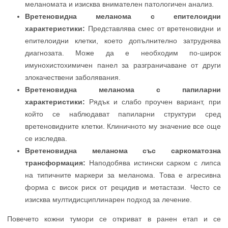
меланомата и изисква внимателен патологичен анализ.
Вретеновидна меланома с епителоидни
характеристики:
Представлява смес от вретеновидни и
епителоидни клетки, което допълнително затруднява
диагнозата. Може да е необходим по-широк
имунохистохимичен панел за разграничаване от други
злокачествени заболявания.
Вретеновидна меланома с папиларни
характеристики:
Рядък и слабо проучен вариант, при
който се наблюдават папиларни структури сред
вретеновидните клетки. Клиничното му значение все още
се изследва.
Вретеновидна меланома със саркоматозна
трансформация:
Наподобява истински сарком с липса
на типичните маркери за меланома. Това е агресивна
форма с висок риск от рецидив и метастази. Често се
изисква мултидисциплинарен подход за лечение.
Повечето кожни тумори се откриват в ранен етап и се