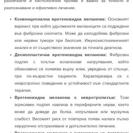
различните ѝ хистологични прояви е важно за точното ѝ
разпознаване и ефективно лечение.
Конвенционална вретеновидна меланома:
Основният
вариант, при който удължените меланоцити са подредени
във фиброзни снопчета. Може да наподобява фиброзни
или нервни тумори при биопсия. Имунохистохимичният
анализ е от съществено значение за точната диагноза.
Десмопластична вретеновидна меланома:
Фиброзен
подтип с плътни колагенови натрупвания, който
обикновено се появява върху кожа, увредена от слънце,
при по-възрастни пациенти. Характеризира се с
невротропно поведение и устойчивост към стандартните
терапии.
Вретеновидна меланома с невротропизъм:
Този
агресивен подтип навлиза в периферните нерви, което
може да доведе до болка, изтръпване или мускулна
слабост. Високият риск от повторна поява налага пълно
хирургично отстраняване и допълнително лечение.