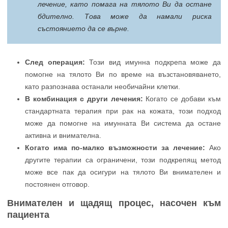
лечение, като помага на тялото Ви да остане
бдително. Това може да намали риска
състоянието да се върне.
След операция:
Този вид имунна подкрепа може да
помогне на тялото Ви по време на възстановяването,
като разпознава останали необичайни клетки.
В комбинация с други лечения:
Когато се добави към
стандартната терапия при рак на кожата, този подход
може да помогне на имунната Ви система да остане
активна и внимателна.
Когато има по-малко възможности за лечение:
Ако
другите терапии са ограничени, този подкрепящ метод
може все пак да осигури на тялото Ви внимателен и
постоянен отговор.
Внимателен и щадящ процес, насочен към
пациента