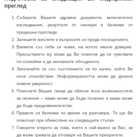
преглед
Съберете Вашите здравни документи, включително
изследвания, резултати от скенери и бележки от
предишни прегледи.
Запишете мислите и въпросите си преди посещението.
Вземете със себе си човек, на когото имате доверие.
Присъствието му може да Ви помогне да се чувствате
по-спокойни и да запомните обсъденото.
Запознайте се със състоянието си по начин, който Ви
носи спокойствие. Информираността може да донесе
повече увереност.
Помолете Вашия лекар да обясни ясно възможностите
за лечение – какво може да бъде полезно и какво може
да бъде предизвикателство.
Правете си бележки по време на разговора. Те ще Ви
помогнат при обмисляне на следващите стъпки.
Говорете открито за това, което е най-важно за Вас, за
да може грижата да отговаря на Вашите приоритети.