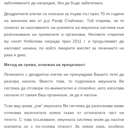
заболяването да напредне, без да бъде забелязано.
Дендритните клетки са описани за първи път през 70-те години
на миналия век от д-р Ралф Стайнман. Той открива, че те
помагат за насочването на усилията на имунната система към
разпознаване на промените в организма. Неговите открития
му носят Нобелова награда през 2011 г. и продължават да
насочват начина, по който лекарите мислят за лечението на
рака и днес.
Метод на грижа, основан на прецизност
Лечението с дендритни клетки не принуждава Вашето тяло да
реагира насила. Вместо това, то подпомага имунната Ви
система да отговори по-внимателно и спокойно, като използва
сигнали от самия Ваш организъм, за да я насочи.
Този вид грижа „учи“ имунната Ви система да разпознава какво
отличава засегнатата кожна тъкан от останалата част на
тялото. С това осъзнаване, имунната система може да насочи
усилията си с по-голяма точност. За някои хора, особено