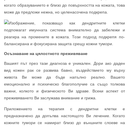
когато образуванието е близо до повърхността на кожата, това
може да предложи нежна, но целенасочена подкрепа.
Осъзнаване на цялостното преживяване
Вашият път през тази диагноза е уникален. Дори ако даден
вид кожен рак се развива бавно, въздействието му върху
живота Ви може да бъде напълно реално. Вашето
емоционално и психическо благополучие са също толкова
важни, колкото и физическото Ви здраве. Всеки аспект от
преживяването Ви заслужава внимание и грижа.
Приложението на терапия с дендритни клетки е
предназначено да допълва настоящото Ви лечение. Когато
кожните тумори се намират близо до външните слоеве на