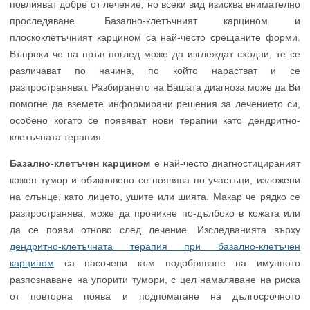
повлияват добре от лечение, но всеки вид изисква внимателно
проследяване. Базално-клетъчният карцином и
плоскоклетъчният карцином са най-често срещаните форми.
Въпреки че на пръв поглед може да изглеждат сходни, те се
различават по начина, по който нарастват и се
разпространяват. Разбирането на Вашата диагноза може да Ви
помогне да вземете информирани решения за лечението си,
особено когато се появяват нови терапии като дендритно-
клетъчната терапия.
Базално-клетъчен карцином
е най-често диагностицираният
кожен тумор и обикновено се появява по участъци, изложени
на слънце, като лицето, ушите или шията. Макар че рядко се
разпространява, може да проникне по-дълбоко в кожата или
да се появи отново след лечение. Изследванията върху
дендритно-клетъчната терапия при базално-клетъчен
карцином
са насочени към подобряване на имунното
разпознаване на упорити тумори, с цел намаляване на риска
от повторна поява и подпомагане на дългосрочното