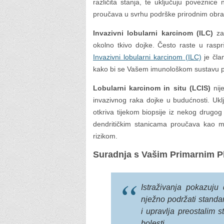
različita stanja, te uključuju poveznice
proučava u svrhu podrške prirodnim obra
Invazivni lobularni karcinom (ILC)
zap
okolno tkivo dojke. Često raste u rasp
Invazivni lobularni karcinom (ILC)
je član
kako bi se Vašem imunološkom sustavu po
Lobularni karcinom in situ (LCIS)
nije
invazivnog raka dojke u budućnosti. Ukl
otkriva tijekom biopsije iz nekog drugog
dendritičkim stanicama proučava kao 
rizikom.
Suradnja s Vašim Primarnim P
Istraživanja pokazuju
nježno podržati standa
i upravlja preostalim
bolesti.