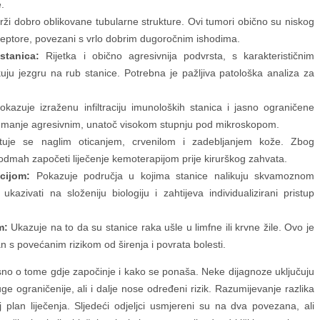
e.
ži dobro oblikovane tubularne strukture. Ovi tumori obično su niskog
ceptore, povezani s vrlo dobrim dugoročnim ishodima.
stanica:
Rijetka i obično agresivnija podvrsta, s karakterističnim
uju jezgru na rub stanice. Potrebna je pažljiva patološka analiza za
kazuje izraženu infiltraciju imunoloških stanica i jasno ograničene
manje agresivnim, unatoč visokom stupnju pod mikroskopom.
uje se naglim oticanjem, crvenilom i zadebljanjem kože. Zbog
dmah započeti liječenje kemoterapijom prije kirurškog zahvata.
cijom:
Pokazuje područja u kojima stanice nalikuju skvamoznom
kazivati na složeniju biologiju i zahtijeva individualizirani pristup
m:
Ukazuje na to da su stanice raka ušle u limfne ili krvne žile. Ovo je
 s povećanim rizikom od širenja i povrata bolesti.
isno o tome gdje započinje i kako se ponaša. Neke dijagnoze uključuju
ge ograničenije, ali i dalje nose određeni rizik. Razumijevanje razlika
lan liječenja. Sljedeći odjeljci usmjereni su na dva povezana, ali