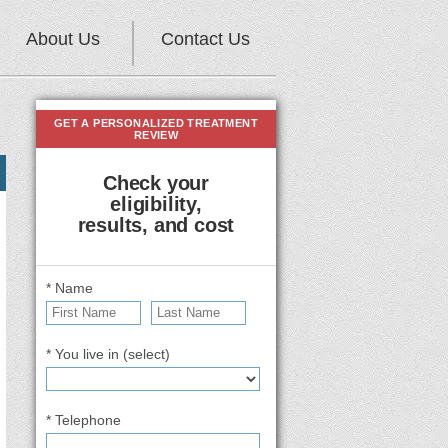
About Us
Contact Us
GET A PERSONALIZED TREATMENT
REVIEW
Check your
eligibility,
results, and cost
* Name
* You live in (select)
* Telephone