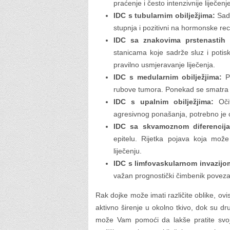
praćenje i često intenzivnije liječenj
IDC s tubularnim obilježjima:
Sadr
stupnja i pozitivni na hormonske re
IDC sa znakovima prstenastih 
stanicama koje sadrže sluz i potisk
pravilno usmjeravanje liječenja.
IDC s medularnim obilježjima:
Po
rubove tumora. Ponekad se smatra 
IDC s upalnim obilježjima:
Očit
agresivnog ponašanja, potrebno je o
IDC sa skvamoznom diferencija
epitelu. Rijetka pojava koja može u
liječenju.
IDC s limfovaskularnom invazijo
važan prognostički čimbenik povezan
Rak dojke može imati različite oblike, ov
aktivno širenje u okolno tkivo, dok su dru
može Vam pomoći da lakše pratite svoj p