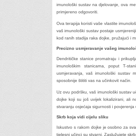
imunološki sustav na djelovanje, ova me
primjereno odgovoriti.
Ova terapija koristi vaše vlastite imunol
vaš imunološki sustav postaje usmjerenij
kod ranih stadija raka dojke, pružajući i 
Precizno usmjeravanje vašeg imunolo
Dendritičke stanice promatraju i prikup
imunološkim stanicama, poput T-sta
usmjeravanja, vaš imunološki sustav mo
sposobnije štititi vas na učinkovit način.
Uz ovu podršku, vaš imunološki sustav u
dojke koji su još uvijek lokalizirani, a
stvaranju osjećaja sigurnosti i povjerenja 
Skrb koja vidi cijelu sliku
Iskustvo s rakom dojke je osobno za sva
tjelesni učinci su stvarni. Zaslužujete skr