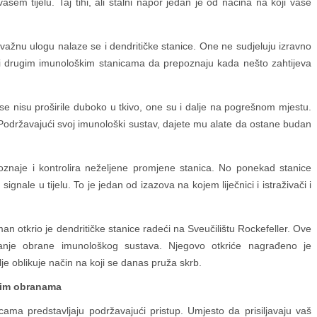
šem tijelu. Taj tihi, ali stalni napor jedan je od načina na koji vaše
ažnu ulogu nalaze se i dendritičke stanice. One ne sudjeluju izravno
ći drugim imunološkim stanicama da prepoznaju kada nešto zahtijeva
se nisu proširile duboko u tkivo, one su i dalje na pogrešnom mjestu.
. Podržavajući svoj imunološki sustav, dajete mu alate da ostane budan
oznaje i kontrolira neželjene promjene stanica. No ponekad stanice
ignale u tijelu. To je jedan od izazova na kojem liječnici i istraživači i
n otkrio je dendritičke stanice radeći na Sveučilištu Rockefeller. Ove
vanje obrane imunološkog sustava. Njegovo otkriće nagrađeno je
e oblikuje način na koji se danas pruža skrb.
dnim obranama
cama predstavljaju podržavajući pristup. Umjesto da prisiljavaju vaš