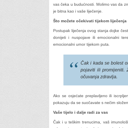
vas čeka u budućnosti. Molimo vas da zn
je bitna kao i vaše liječenje.
Što možete očekivati tijekom liječenja
Postupak liječenja ovog stanja dojke često
donijeti i nuspojave ili emocionalni ter
emocionalni umor tijekom puta.
Čak i kada se bolest ot
pojaviti ili promijenit
očuvanja zdravlja.
Ako se osjećate preplavljeno ili iscrpl
pokazuju da se suočavate s nečim složeni
Vaše tijelo i dalje radi za vas
Čak i u teškim trenucima, vaš imunološk