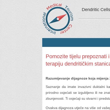
Dendritic Cell
Pomozite tijelu prepoznati 
terapiju dendritičkim stani
Razumijevanje dijagnoze koja mijenja 
Saznanje da imate invazivni duktalni k
prirodno osjećati se izgubljeno ili ne znat
zbunjenosti. Ti osjećaji su stvarni i predsta
Ovakva dijagnoza utječe na više od vašeg t