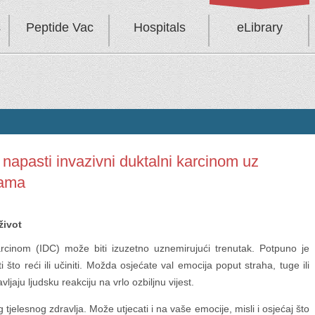
s
Peptide Vac
Hospitals
eLibrary
i napasti invazivni duktalni karcinom uz
cama
život
arcinom (IDC) može biti izuzetno uznemirujući trenutak. Potpuno je
i što reći ili učiniti. Možda osjećate val emocija poput straha, tuge ili
vljaju ljudsku reakciju na vrlo ozbiljnu vijest.
jelesnog zdravlja. Može utjecati i na vaše emocije, misli i osjećaj što