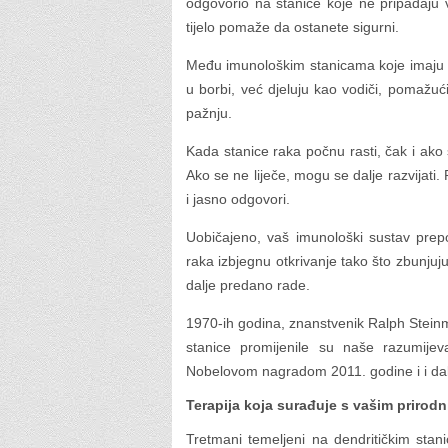
odgovorio na stanice koje ne pripadaju va
tijelo pomaže da ostanete sigurni.
Među imunološkim stanicama koje imaju v
u borbi, već djeluju kao vodiči, pomažu
pažnju.
Kada stanice raka počnu rasti, čak i ako 
Ako se ne liječe, mogu se dalje razvijati
i jasno odgovori.
Uobičajeno, vaš imunološki sustav prep
raka izbjegnu otkrivanje tako što zbunjuju s
dalje predano rade.
1970-ih godina, znanstvenik Ralph Steinma
stanice promijenile su naše razumije
Nobelovom nagradom 2011. godine i i dalj
Terapija koja surađuje s vašim priro
Tretmani temeljeni na dendritičkim stani