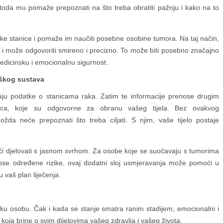
toda mu pomaže prepoznati na što treba obratiti pažnju i kako na to
oške stanice i pomaže im naučiti posebne osobine tumora. Na taj način,
i i može odgovoriti smireno i precizno. To može biti posebno značajno
medicinsku i emocionalnu sigurnost.
škog sustava
ljaju podatke o stanicama raka. Zatim te informacije prenose drugim
nica, koje su odgovorne za obranu vašeg tijela. Bez ovakvog
žda neće prepoznati što treba ciljati. S njim, vaše tijelo postaje
či djelovati s jasnom svrhom. Za osobe koje se suočavaju s tumorima
li nose određene rizike, ovaj dodatni sloj usmjeravanja može pomoći u
u vaš plan liječenja.
ku osobu. Čak i kada se stanje smatra ranim stadijem, emocionalni i
b koja brine o svim dijelovima vašeg zdravlja i vašeg života.