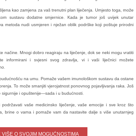
šljena kao zamjena za vaš trenutni plan liječenja. Umjesto toga, može
om sustavu dodatne smjernice. Kada je tumor još uvijek unutar
, ova metoda nudi usmjeren i nježan oblik podrške koji poštuje prirodni
e načine. Mnogi dobro reagiraju na liječenje, dok se neki mogu vratiti
te informirani i svjesni svog zdravlja, vi i vaši liječnici možete
no.
om budućnošću na umu. Pomaže vašem imunološkom sustavu da ostane
nja. To može smanjiti vjerojatnost ponovnog pojavljivanja raka. Još
sigurnije i opuštenije—sada i u budućnosti.
i podržavati vaše medicinsko liječenje, vaše emocije i sve kroz što
uša, brine o vama i pomaže vam da nastavite dalje s više unutarnjeg
 VIŠE O SVOJIM MOGUĆNOSTIMA