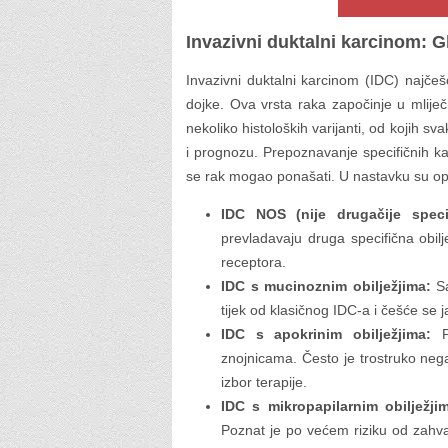
Invazivni duktalni karcinom: Gl
Invazivni duktalni karcinom (IDC) najčešć
dojke. Ova vrsta raka započinje u mliječ
nekoliko histoloških varijanti, od kojih s
i prognozu. Prepoznavanje specifičnih k
se rak mogao ponašati. U nastavku su opi
IDC NOS (nije drugačije specif
prevladavaju druga specifična obilje
receptora.
IDC s mucinoznim obilježjima:
Sa
tijek od klasičnog IDC-a i češće se j
IDC s apokrinim obilježjima:
Po
znojnicama. Često je trostruko nega
izbor terapije.
IDC s mikropapilarnim obilježji
Poznat je po većem riziku od zahvać