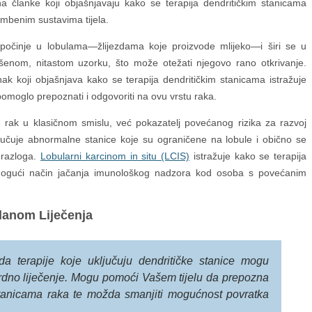
 na članke koji objašnjavaju kako se terapija dendritičkim stanicama
mbenim sustavima tijela.
očinje u lobulama—žlijezdama koje proizvode mlijeko—i širi se u
ršenom, nitastom uzorku, što može otežati njegovo rano otkrivanje.
ak koji objašnjava kako se terapija dendritičkim stanicama istražuje
moglo prepoznati i odgovoriti na ovu vrstu raka.
 rak u klasičnom smislu, već pokazatelj povećanog rizika za razvoj
jučuje abnormalne stanice koje su ograničene na lobule i obično se
 razloga.
Lobularni karcinom in situ (LCIS)
istražuje kako se terapija
mogući način jačanja imunološkog nadzora kod osoba s povećanim
lanom Liječenja
 da terapije koje uključuju dendritičke stanice mogu
rdno liječenje. Mogu pomoći Vašem tijelu da prepozna
 stanicama raka te možda smanjiti mogućnost povratka