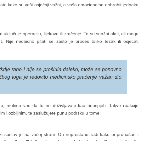
ate kako su vaši osjećaji važni, a vaša emocionalna dobrobit jednako
 uključuje operaciju, lijekove ili zračenje. To su snažni alati, ali mogu
et. Nije neobično pitati se zašto je proces toliko težak ili osjećati
krije rano i nije se proširila daleko, može se ponovno
i. Zbog toga je redovito medicinsko praćenje važan dio
jeno, molimo vas da to ne doživljavate kao neuspjeh. Takve reakcije
m i ozbiljnim, te zaslužujete punu podršku u tome.
i sustav je na vašoj strani. On neprestano radi kako bi pronašao i