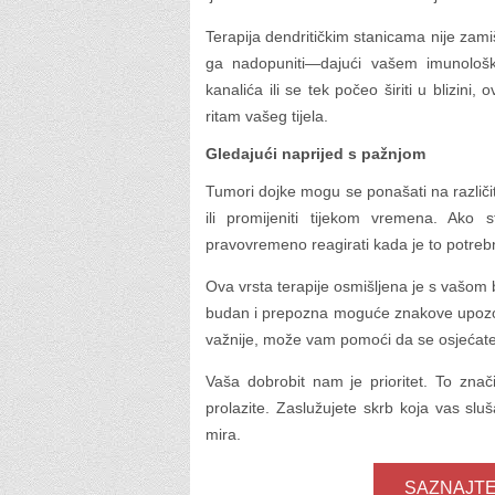
Terapija dendritičkim stanicama nije zami
ga nadopuniti—dajući vašem imunološk
kanalića ili se tek počeo širiti u blizini
ritam vašeg tijela.
Gledajući naprijed s pažnjom
Tumori dojke mogu se ponašati na različit
ili promijeniti tijekom vremena. Ako s
pravovremeno reagirati kada je to potreb
Ova vrsta terapije osmišljena je s vaš
budan i prepozna moguće znakove upozore
važnije, može vam pomoći da se osjećate 
Vaša dobrobit nam je prioritet. To znač
prolazite. Zaslužujete skrb koja vas sl
mira.
SAZNAJTE