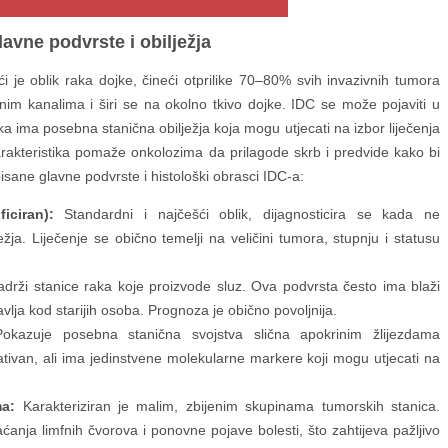
avne podvrste i obilježja
i je oblik raka dojke, čineći otprilike 70–80% svih invazivnih tumora
nim kanalima i širi se na okolno tkivo dojke. IDC se može pojaviti u
vaka ima posebna stanična obilježja koja mogu utjecati na izbor liječenja
arakteristika pomaže onkolozima da prilagode skrb i predvide kako bi
sane glavne podvrste i histološki obrasci IDC-a:
iciran):
Standardni i najčešći oblik, dijagnosticira se kada ne
žja. Liječenje se obično temelji na veličini tumora, stupnju i statusu
drži stanice raka koje proizvode sluz. Ova podvrsta često ima blaži
avlja kod starijih osoba. Prognoza je obično povoljnija.
kazuje posebna stanična svojstva slična apokrinim žlijezdama
tivan, ali ima jedinstvene molekularne markere koji mogu utjecati na
ma:
Karakteriziran je malim, zbijenim skupinama tumorskih stanica.
anja limfnih čvorova i ponovne pojave bolesti, što zahtijeva pažljivo