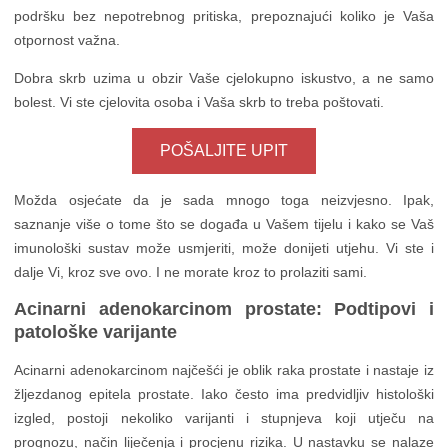
podršku bez nepotrebnog pritiska, prepoznajući koliko je Vaša
otpornost važna.
Dobra skrb uzima u obzir Vaše cjelokupno iskustvo, a ne samo
bolest. Vi ste cjelovita osoba i Vaša skrb to treba poštovati.
POŠALJITE UPIT
Možda osjećate da je sada mnogo toga neizvjesno. Ipak,
saznanje više o tome što se događa u Vašem tijelu i kako se Vaš
imunološki sustav može usmjeriti, može donijeti utjehu. Vi ste i
dalje Vi, kroz sve ovo. I ne morate kroz to prolaziti sami.
Acinarni adenokarcinom prostate: Podtipovi i
patološke varijante
Acinarni adenokarcinom najčešći je oblik raka prostate i nastaje iz
žljezdanog epitela prostate. Iako često ima predvidljiv histološki
izgled, postoji nekoliko varijanti i stupnjeva koji utječu na
prognozu, način liječenja i procjenu rizika. U nastavku se nalaze