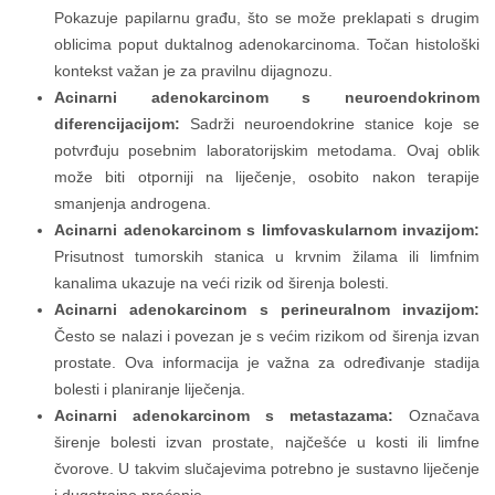
Pokazuje papilarnu građu, što se može preklapati s drugim
oblicima poput duktalnog adenokarcinoma. Točan histološki
kontekst važan je za pravilnu dijagnozu.
Acinarni adenokarcinom s neuroendokrinom
diferencijacijom:
Sadrži neuroendokrine stanice koje se
potvrđuju posebnim laboratorijskim metodama. Ovaj oblik
može biti otporniji na liječenje, osobito nakon terapije
smanjenja androgena.
Acinarni adenokarcinom s limfovaskularnom invazijom:
Prisutnost tumorskih stanica u krvnim žilama ili limfnim
kanalima ukazuje na veći rizik od širenja bolesti.
Acinarni adenokarcinom s perineuralnom invazijom:
Često se nalazi i povezan je s većim rizikom od širenja izvan
prostate. Ova informacija je važna za određivanje stadija
bolesti i planiranje liječenja.
Acinarni adenokarcinom s metastazama:
Označava
širenje bolesti izvan prostate, najčešće u kosti ili limfne
čvorove. U takvim slučajevima potrebno je sustavno liječenje