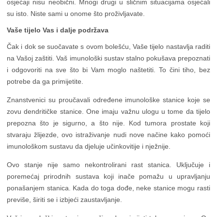
osjećaji nisu neobični. Mnogi drugi u sličnim situacijama osjećali
su isto. Niste sami u onome što proživljavate.
Vaše tijelo Vas i dalje podržava
Čak i dok se suočavate s ovom bolešću, Vaše tijelo nastavlja raditi
na Vašoj zaštiti. Vaš imunološki sustav stalno pokušava prepoznati
i odgovoriti na sve što bi Vam moglo naštetiti. To čini tiho, bez
potrebe da ga primijetite.
Znanstvenici su proučavali određene imunološke stanice koje se
zovu dendritičke stanice. One imaju važnu ulogu u tome da tijelo
prepozna što je sigurno, a što nije. Kod tumora prostate koji
stvaraju žlijezde, ovo istraživanje nudi nove načine kako pomoći
imunološkom sustavu da djeluje učinkovitije i nježnije.
Ovo stanje nije samo nekontrolirani rast stanica. Uključuje i
poremećaj prirodnih sustava koji inače pomažu u upravljanju
ponašanjem stanica. Kada do toga dođe, neke stanice mogu rasti
previše, širiti se i izbjeći zaustavljanje.