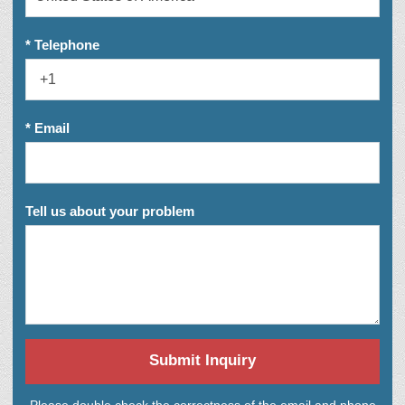
* Telephone
* Email
Tell us about your problem
Submit Inquiry