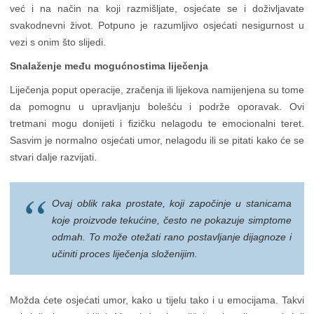
već i na način na koji razmišljate, osjećate se i doživljavate
svakodnevni život. Potpuno je razumljivo osjećati nesigurnost u
vezi s onim što slijedi.
Snalaženje među mogućnostima liječenja
Liječenja poput operacije, zračenja ili lijekova namijenjena su tome
da pomognu u upravljanju bolešću i podrže oporavak. Ovi
tretmani mogu donijeti i fizičku nelagodu te emocionalni teret.
Sasvim je normalno osjećati umor, nelagodu ili se pitati kako će se
stvari dalje razvijati.
Ovaj oblik raka prostate, koji započinje u stanicama
koje proizvode tekućine, često ne pokazuje simptome
odmah. To može otežati rano postavljanje dijagnoze i
učiniti proces liječenja složenijim.
Možda ćete osjećati umor, kako u tijelu tako i u emocijama. Takvi