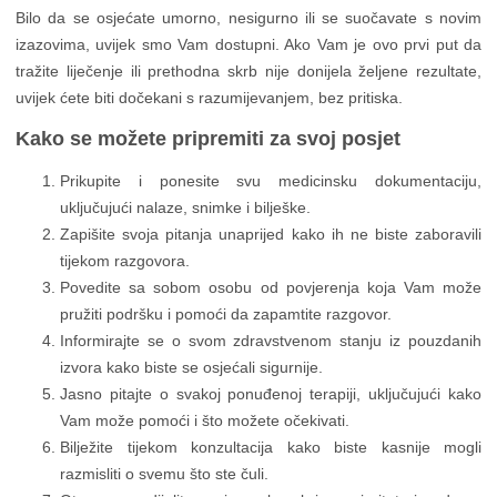
Bilo da se osjećate umorno, nesigurno ili se suočavate s novim
izazovima, uvijek smo Vam dostupni. Ako Vam je ovo prvi put da
tražite liječenje ili prethodna skrb nije donijela željene rezultate,
uvijek ćete biti dočekani s razumijevanjem, bez pritiska.
Kako se možete pripremiti za svoj posjet
Prikupite i ponesite svu medicinsku dokumentaciju,
uključujući nalaze, snimke i bilješke.
Zapišite svoja pitanja unaprijed kako ih ne biste zaboravili
tijekom razgovora.
Povedite sa sobom osobu od povjerenja koja Vam može
pružiti podršku i pomoći da zapamtite razgovor.
Informirajte se o svom zdravstvenom stanju iz pouzdanih
izvora kako biste se osjećali sigurnije.
Jasno pitajte o svakoj ponuđenoj terapiji, uključujući kako
Vam može pomoći i što možete očekivati.
Bilježite tijekom konzultacija kako biste kasnije mogli
razmisliti o svemu što ste čuli.