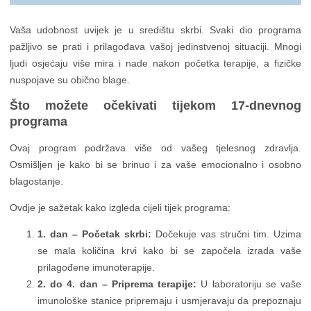
Vaša udobnost uvijek je u središtu skrbi. Svaki dio programa
pažljivo se prati i prilagođava vašoj jedinstvenoj situaciji. Mnogi
ljudi osjećaju više mira i nade nakon početka terapije, a fizičke
nuspojave su obično blage.
Što možete očekivati tijekom 17-dnevnog
programa
Ovaj program podržava više od vašeg tjelesnog zdravlja.
Osmišljen je kako bi se brinuo i za vaše emocionalno i osobno
blagostanje.
Ovdje je sažetak kako izgleda cijeli tijek programa:
1. dan – Početak skrbi:
Dočekuje vas stručni tim. Uzima
se mala količina krvi kako bi se započela izrada vaše
prilagođene imunoterapije.
2. do 4. dan – Priprema terapije:
U laboratoriju se vaše
imunološke stanice pripremaju i usmjeravaju da prepoznaju