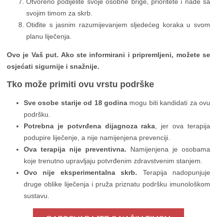
Otvoreno podijelite svoje osobne brige, prioritete i nade sa
svojim timom za skrb.
Otiđite s jasnim razumijevanjem sljedećeg koraka u svom
planu liječenja.
Ovo je Vaš put. Ako ste informirani i pripremljeni, možete se
osjećati sigurnije i snažnije.
Tko može primiti ovu vrstu podrške
Sve osobe starije od 18 godina
mogu biti kandidati za ovu
podršku.
Potrebna je potvrđena dijagnoza raka
, jer ova terapija
podupire liječenje, a nije namijenjena prevenciji.
Ova terapija nije preventivna.
Namijenjena je osobama
koje trenutno upravljaju potvrđenim zdravstvenim stanjem.
Ovo nije eksperimentalna skrb.
Terapija nadopunjuje
druge oblike liječenja i pruža priznatu podršku imunološkom
sustavu.