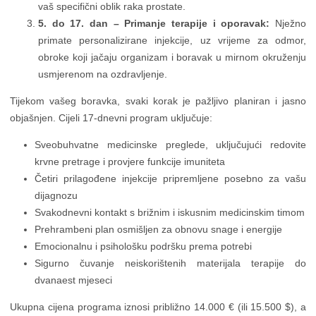
vaš specifični oblik raka prostate.
5. do 17. dan – Primanje terapije i oporavak:
Nježno
primate personalizirane injekcije, uz vrijeme za odmor,
obroke koji jačaju organizam i boravak u mirnom okruženju
usmjerenom na ozdravljenje.
Tijekom vašeg boravka, svaki korak je pažljivo planiran i jasno
objašnjen. Cijeli 17-dnevni program uključuje:
Sveobuhvatne medicinske preglede, uključujući redovite
krvne pretrage i provjere funkcije imuniteta
Četiri prilagođene injekcije pripremljene posebno za vašu
dijagnozu
Svakodnevni kontakt s brižnim i iskusnim medicinskim timom
Prehrambeni plan osmišljen za obnovu snage i energije
Emocionalnu i psihološku podršku prema potrebi
Sigurno čuvanje neiskorištenih materijala terapije do
dvanaest mjeseci
Ukupna cijena programa iznosi približno 14.000 € (ili 15.500 $), a