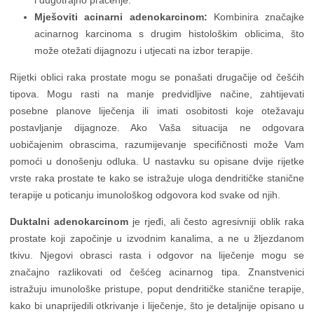
i dugotrajno praćenje.
Mješoviti acinarni adenokarcinom:
Kombinira značajke
acinarnog karcinoma s drugim histološkim oblicima, što
može otežati dijagnozu i utjecati na izbor terapije.
Rijetki oblici raka prostate mogu se ponašati drugačije od češćih
tipova. Mogu rasti na manje predvidljive načine, zahtijevati
posebne planove liječenja ili imati osobitosti koje otežavaju
postavljanje dijagnoze. Ako Vaša situacija ne odgovara
uobičajenim obrascima, razumijevanje specifičnosti može Vam
pomoći u donošenju odluka. U nastavku su opisane dvije rijetke
vrste raka prostate te kako se istražuje uloga dendritičke stanične
terapije u poticanju imunološkog odgovora kod svake od njih.
Duktalni adenokarcinom
je rjeđi, ali često agresivniji oblik raka
prostate koji započinje u izvodnim kanalima, a ne u žljezdanom
tkivu. Njegovi obrasci rasta i odgovor na liječenje mogu se
značajno razlikovati od češćeg acinarnog tipa. Znanstvenici
istražuju imunološke pristupe, poput dendritičke stanične terapije,
kako bi unaprijedili otkrivanje i liječenje, što je detaljnije opisano u