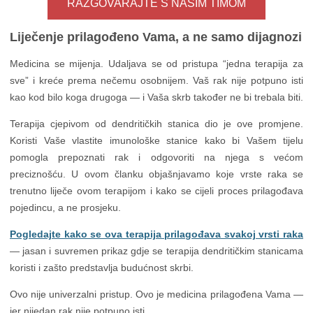
RAZGOVARAJTE S NAŠIM TIMOM
Liječenje prilagođeno Vama, a ne samo dijagnozi
Medicina se mijenja. Udaljava se od pristupa “jedna terapija za
sve” i kreće prema nečemu osobnijem. Vaš rak nije potpuno isti
kao kod bilo koga drugoga — i Vaša skrb također ne bi trebala biti.
Terapija cjepivom od dendritičkih stanica dio je ove promjene.
Koristi Vaše vlastite imunološke stanice kako bi Vašem tijelu
pomogla prepoznati rak i odgovoriti na njega s većom
preciznošću. U ovom članku objašnjavamo koje vrste raka se
trenutno liječe ovom terapijom i kako se cijeli proces prilagođava
pojedincu, a ne prosjeku.
Pogledajte kako se ova terapija prilagođava svakoj vrsti raka
— jasan i suvremen prikaz gdje se terapija dendritičkim stanicama
koristi i zašto predstavlja budućnost skrbi.
Ovo nije univerzalni pristup. Ovo je medicina prilagođena Vama —
jer nijedan rak nije potpuno isti.