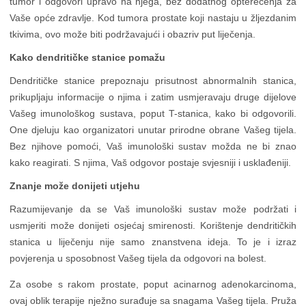
tumor i odgovori upravo na njega, bez dodatnog opterećenja za
Vaše opće zdravlje. Kod tumora prostate koji nastaju u žljezdanim
tkivima, ovo može biti podržavajući i obazriv put liječenja.
Kako dendritičke stanice pomažu
Dendritičke stanice prepoznaju prisutnost abnormalnih stanica,
prikupljaju informacije o njima i zatim usmjeravaju druge dijelove
Vašeg imunološkog sustava, poput T-stanica, kako bi odgovorili.
One djeluju kao organizatori unutar prirodne obrane Vašeg tijela.
Bez njihove pomoći, Vaš imunološki sustav možda ne bi znao
kako reagirati. S njima, Vaš odgovor postaje svjesniji i usklađeniji.
Znanje može donijeti utjehu
Razumijevanje da se Vaš imunološki sustav može podržati i
usmjeriti može donijeti osjećaj smirenosti. Korištenje dendritičkih
stanica u liječenju nije samo znanstvena ideja. To je i izraz
povjerenja u sposobnost Vašeg tijela da odgovori na bolest.
Za osobe s rakom prostate, poput acinarnog adenokarcinoma,
ovaj oblik terapije nježno surađuje sa snagama Vašeg tijela. Pruža