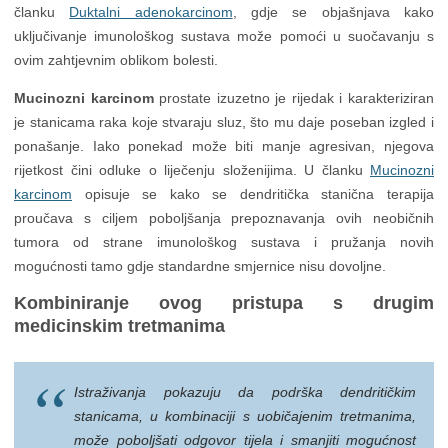
članku
Duktalni adenokarcinom
, gdje se objašnjava kako
uključivanje imunološkog sustava može pomoći u suočavanju s
ovim zahtjevnim oblikom bolesti.
Mucinozni karcinom
prostate izuzetno je rijedak i karakteriziran
je stanicama raka koje stvaraju sluz, što mu daje poseban izgled i
ponašanje. Iako ponekad može biti manje agresivan, njegova
rijetkost čini odluke o liječenju složenijima. U članku
Mucinozni
karcinom
opisuje se kako se dendritička stanična terapija
proučava s ciljem poboljšanja prepoznavanja ovih neobičnih
tumora od strane imunološkog sustava i pružanja novih
mogućnosti tamo gdje standardne smjernice nisu dovoljne.
Kombiniranje ovog pristupa s drugim
medicinskim tretmanima
Istraživanja pokazuju da podrška dendritičkim
stanicama, u kombinaciji s uobičajenim tretmanima,
može poboljšati odgovor tijela i smanjiti mogućnost