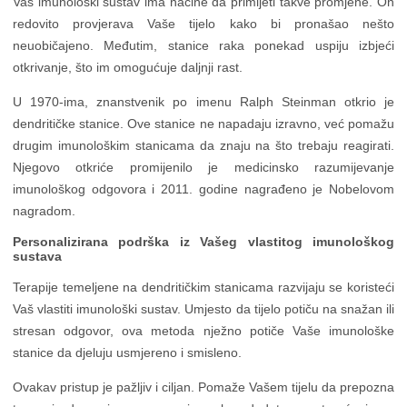
Vaš imunološki sustav ima načine da primijeti takve promjene. On
redovito provjerava Vaše tijelo kako bi pronašao nešto
neuobičajeno. Međutim, stanice raka ponekad uspiju izbjeći
otkrivanje, što im omogućuje daljnji rast.
U 1970-ima, znanstvenik po imenu Ralph Steinman otkrio je
dendritičke stanice. Ove stanice ne napadaju izravno, već pomažu
drugim imunološkim stanicama da znaju na što trebaju reagirati.
Njegovo otkriće promijenilo je medicinsko razumijevanje
imunološkog odgovora i 2011. godine nagrađeno je Nobelovom
nagradom.
Personalizirana podrška iz Vašeg vlastitog imunološkog
sustava
Terapije temeljene na dendritičkim stanicama razvijaju se koristeći
Vaš vlastiti imunološki sustav. Umjesto da tijelo potiču na snažan ili
stresan odgovor, ova metoda nježno potiče Vaše imunološke
stanice da djeluju usmjereno i smisleno.
Ovakav pristup je pažljiv i ciljan. Pomaže Vašem tijelu da prepozna