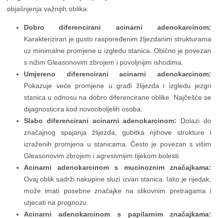
objašnjenja važnijih oblika:
Dobro diferencirani acinarni adenokarcinom:
Karakteriziran je gusto raspoređenim žljezdanim strukturama
uz minimalne promjene u izgledu stanica. Obično je povezan
s nižim Gleasonovim zbrojem i povoljnijim ishodima.
Umjereno diferencirani acinarni adenokarcinom:
Pokazuje veće promjene u građi žlijezda i izgledu jezgri
stanica u odnosu na dobro diferencirane oblike. Najčešće se
dijagnosticira kod novooboljelih osoba.
Slabo diferencirani acinarni adenokarcinom:
Dolazi do
značajnog spajanja žlijezda, gubitka njihove strukture i
izraženih promjena u stanicama. Često je povezan s višim
Gleasonovim zbrojem i agresivnijim tijekom bolesti.
Acinarni adenokarcinom s mucinoznim značajkama:
Ovaj oblik sadrži nakupine sluzi izvan stanica. Iako je rijedak,
može imati posebne značajke na slikovnim pretragama i
utjecati na prognozu.
Acinarni adenokarcinom s papilarnim značajkama: