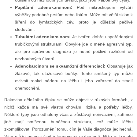
odlišení od nezhoubných útvarů, jako jsou Nabothovy cysty.
Papilární adenokarcinom:
Pod mikroskopem vytváří
výběžky podobné prstům nebo listům. Může mít větší sklon k
šíření do lymfatických cév, proto je důležité pečlivé
sledování.
Tubulární adenokarcinom:
Je tvořen dobře uspořádanými
trubičkovými strukturami. Obvykle jde o méně agresivní typ,
ale pro správnou diagnózu je nutné pečlivé rozlišení od
nezhoubných útvarů.
Adenokarcinom se skvamózní diferenciací:
Obsahuje jak
žlázové, tak dlaždicové buňky. Tento smíšený typ může
ovlivnit reakci nádoru na léčbu i jeho zařazení do stadií
onemocnění.
Rakovina děložního čípku se může objevit v různých formách, z
nichž každá má své vlastní chování, rizika a potřeby léčby.
Některé typy jsou odhaleny včas a zůstávají neinvazivní, zatímco
jiné mají smíšenou buněčnou strukturu, což může léčbu
zkomplikovat. Porozumění tomu, čím je Vaše diagnóza jedinečná,
Vám může pomoci činit informovaná rozhodnutí. Níže naleznete