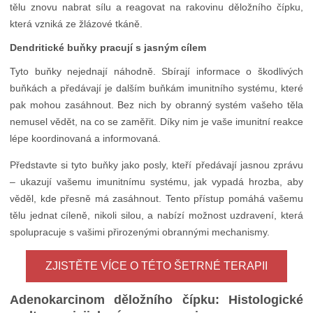
tělu znovu nabrat sílu a reagovat na rakovinu děložního čípku,
která vzniká ze žlázové tkáně.
Dendritické buňky pracují s jasným cílem
Tyto buňky nejednají náhodně. Sbírají informace o škodlivých
buňkách a předávají je dalším buňkám imunitního systému, které
pak mohou zasáhnout. Bez nich by obranný systém vašeho těla
nemusel vědět, na co se zaměřit. Díky nim je vaše imunitní reakce
lépe koordinovaná a informovaná.
Představte si tyto buňky jako posly, kteří předávají jasnou zprávu
– ukazují vašemu imunitnímu systému, jak vypadá hrozba, aby
věděl, kde přesně má zasáhnout. Tento přístup pomáhá vašemu
tělu jednat cíleně, nikoli silou, a nabízí možnost uzdravení, která
spolupracuje s vašimi přirozenými obrannými mechanismy.
ZJISTĚTE VÍCE O TÉTO ŠETRNÉ TERAPII
Adenokarcinom děložního čípku: Histologické