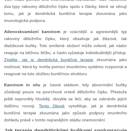
dva typy rakoviny děložního čípku spolu s články, které se věnují
tomu, jak je dendritická buněčná terapie zkoumána jako
imunologická podpora.
Adenoskvamózní karcinom
je vzácnější a agresivnější typ
rakoviny děložního čípku, který obsahuje jak žlázové, tak
dlaždicové buňky. Toto smíšené složení může ovlivnit, jak nádor
reaguje na běžnou léčbu, a často vyžaduje individuálnější přístup.
Zjistěte, jak je dendritická buněčná terapie
zkoumána jako
možnost, která by mohla pomoci imunitnímu systému rozpoznat a
reagovat na tuto složitou buněčnou strukturu.
Karcinom in situ
je časné stádium, kdy abnormální buňky
zůstávají pouze na povrchové vrstvě děložního čípku. Přestože
ještě nepronikly hlouběji, obvykle se léčí, aby se zabránilo jejich
dalšímu rozvoji.
Tento článek
vysvětluje, jak je dendritická
buněčná terapie zkoumána jako způsob podpory imunitního
dohledu právě v tomto nejranějším stádiu onemocnění.
Jak terapie dendritickými buňkami spolupracuje