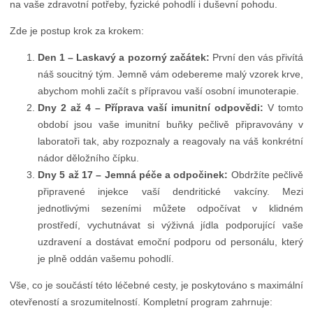
na vaše zdravotní potřeby, fyzické pohodlí i duševní pohodu.
Zde je postup krok za krokem:
Den 1 – Laskavý a pozorný začátek:
První den vás přivítá
náš soucitný tým. Jemně vám odebereme malý vzorek krve,
abychom mohli začít s přípravou vaší osobní imunoterapie.
Dny 2 až 4 – Příprava vaší imunitní odpovědi:
V tomto
období jsou vaše imunitní buňky pečlivě připravovány v
laboratoři tak, aby rozpoznaly a reagovaly na váš konkrétní
nádor děložního čípku.
Dny 5 až 17 – Jemná péče a odpočinek:
Obdržíte pečlivě
připravené injekce vaší dendritické vakcíny. Mezi
jednotlivými sezeními můžete odpočívat v klidném
prostředí, vychutnávat si výživná jídla podporující vaše
uzdravení a dostávat emoční podporu od personálu, který
je plně oddán vašemu pohodlí.
Vše, co je součástí této léčebné cesty, je poskytováno s maximální
otevřeností a srozumitelností. Kompletní program zahrnuje: