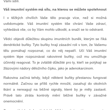
Vámi sdílí.
Váš imunitní systém má sílu, na kterou se můžete spolehnout
I v těžkých chvílích Vaše tělo pracuje více, než si možná
uvědomujete. Váš imunitní systém tiše chrání Vaše zdraví,
vyhledává vše, co by Vám mohlo uškodit, a snaží se to odstranit.
Vědci objevili důležitou skupinu imunitních buněk, kterým se říká
dendritické buňky. Tyto buňky hrají zásadní roli v tom, že Vašemu
tělu pomáhají rozpoznat, co do něj nepatří. Učí Váš imunitní
systém lépe rozpoznávat rakovinné buňky, což mu umožňuje
účinněji reagovat. To je zvláště důležité pro ty, kteří se potýkají se
žlázovými nádory děložního čípku, jako je adenokarcinom.
Rakovina začíná tehdy, když některé buňky přestanou fungovat
normálně. Začnou se příliš rychle množit, zasahují do okolních
tkání a nereagují na běžné signály, které by je měly zastavit.
Právě tato ztráta kontroly mění běžné buňky v závažné
onemocnění.