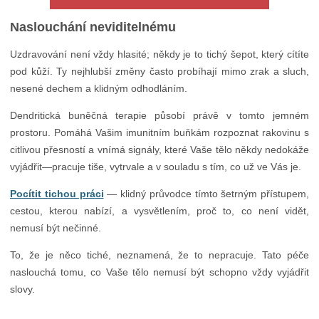
Naslouchání neviditelnému
Uzdravování není vždy hlasité; někdy je to tichý šepot, který cítíte
pod kůží. Ty nejhlubší změny často probíhají mimo zrak a sluch,
nesené dechem a klidným odhodláním.
Dendritická buněčná terapie působí právě v tomto jemném
prostoru. Pomáhá Vašim imunitním buňkám rozpoznat rakovinu s
citlivou přesností a vnímá signály, které Vaše tělo někdy nedokáže
vyjádřit—pracuje tiše, vytrvale a v souladu s tím, co už ve Vás je.
Pocítit tichou práci
— klidný průvodce tímto šetrným přístupem,
cestou, kterou nabízí, a vysvětlením, proč to, co není vidět,
nemusí být nečinné.
To, že je něco tiché, neznamená, že to nepracuje. Tato péče
naslouchá tomu, co Vaše tělo nemusí být schopno vždy vyjádřit
slovy.