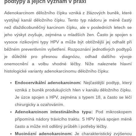
podtypy a jejich význam v praxi
Adenokarcinom děložního čípku vzniká z žlázových buněk, které
vystýlají kanál děložního čípku. Tento typ nádoru je méně častý
než dlaždicobuněčný karcinom čípku, ale v posledních letech se
jeho výskyt zvyšuje, zejména u mladších žen. Často je spojen s
vysoce rizikovými typy HPV a může být obtížnější jej odhalit při
běžném preventivním vyšetření. Rozpoznání jednotlivých podtypů
je důležité pro přesnou diagnózu, odhad dalšího vývoje
onemocnění a volbu vhodné léčby. Níže naleznete hlavní
histologické varianty adenokarcinomu děložního čípku:
Endocervikální adenokarcinom:
Nejčastější podtyp, který
vzniká z buněk produkujících hlen v kanálu děložního čípku.
Je úzce spojen s HPV, zejména s typem 18, a často se léčí
chirurgicky a ozařováním.
Adenokarcinom intestinálního typu:
Pod mikroskopem
připomíná nádory trávicího traktu. S HPV bývá spojen méně
často a může mít odlišný průběh i potřeby léčby.
Mucinózní adenokarcinom:
Je charakteristický zvýšenou