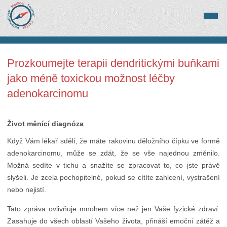
Prozkoumejte terapii dendritickými buňkami
jako méně toxickou možnost léčby
adenokarcinomu
Život měnící diagnóza
Když Vám lékař sdělí, že máte rakovinu děložního čípku ve formě
adenokarcinomu, může se zdát, že se vše najednou změnilo.
Možná sedíte v tichu a snažíte se zpracovat to, co jste právě
slyšeli. Je zcela pochopitelné, pokud se cítíte zahlcení, vystrašení
nebo nejistí.
Tato zpráva ovlivňuje mnohem více než jen Vaše fyzické zdraví.
Zasahuje do všech oblastí Vašeho života, přináší emoční zátěž a