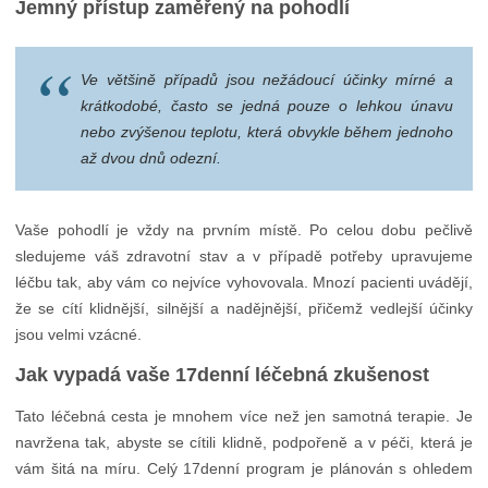
Jemný přístup zaměřený na pohodlí
Ve většině případů jsou nežádoucí účinky mírné a
krátkodobé, často se jedná pouze o lehkou únavu
nebo zvýšenou teplotu, která obvykle během jednoho
až dvou dnů odezní.
Vaše pohodlí je vždy na prvním místě. Po celou dobu pečlivě
sledujeme váš zdravotní stav a v případě potřeby upravujeme
léčbu tak, aby vám co nejvíce vyhovovala. Mnozí pacienti uvádějí,
že se cítí klidnější, silnější a nadějnější, přičemž vedlejší účinky
jsou velmi vzácné.
Jak vypadá vaše 17denní léčebná zkušenost
Tato léčebná cesta je mnohem více než jen samotná terapie. Je
navržena tak, abyste se cítili klidně, podpořeně a v péči, která je
vám šitá na míru. Celý 17denní program je plánován s ohledem