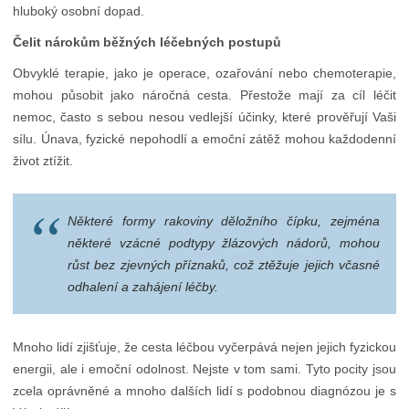
hluboký osobní dopad.
Čelit nárokům běžných léčebných postupů
Obvyklé terapie, jako je operace, ozařování nebo chemoterapie,
mohou působit jako náročná cesta. Přestože mají za cíl léčit
nemoc, často s sebou nesou vedlejší účinky, které prověřují Vaši
sílu. Únava, fyzické nepohodlí a emoční zátěž mohou každodenní
život ztížit.
Některé formy rakoviny děložního čípku, zejména
některé vzácné podtypy žlázových nádorů, mohou
růst bez zjevných příznaků, což ztěžuje jejich včasné
odhalení a zahájení léčby.
Mnoho lidí zjišťuje, že cesta léčbou vyčerpává nejen jejich fyzickou
energii, ale i emoční odolnost. Nejste v tom sami. Tyto pocity jsou
zcela oprávněné a mnoho dalších lidí s podobnou diagnózou je s