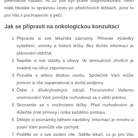
jakéhokoliv nátlaku. Ať už jste byli právě diagnostikováni, nebo
stále hledáte tu správnou cestu po předchozích léčbách, jsme tu
pro Vás s pochopením a péčí.
Jak se připravit na onkologickou konzultaci
Připravte si své lékařské záznamy. Přineste výsledky
vyšetření, snímky a historii léčby. Bez těchto informací je
plánování obtížné.
Napište si své otázky a obavy. Ve stresujících chvílích je
snadné na něco zapomenout.
Pozvěte s sebou blízkou osobu. Společník Vám může
pomoci si vše zapamatovat a dodat podporu.
Čtěte z důvěryhodných zdrojů. Porozumění Vašemu
onemocnění Vám pomůže rozhodovat se s větší jistotou.
Seznamte se s možnostmi léčby. Před rozhodnutím je
důležité znát přínosy i rizika každého postupu.
Dělejte si poznámky během návštěvy. Informací je mnoho a
psaní Vám pomůže vše zachytit.
Podělte se o své osobní cíle. Sdělte lékaři, co je pro Vás