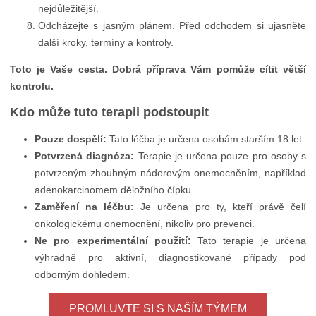
nejdůležitější.
Odcházejte s jasným plánem. Před odchodem si ujasněte
další kroky, termíny a kontroly.
Toto je Vaše cesta. Dobrá příprava Vám pomůže cítit větší
kontrolu.
Kdo může tuto terapii podstoupit
Pouze dospělí:
Tato léčba je určena osobám starším 18 let.
Potvrzená diagnóza:
Terapie je určena pouze pro osoby s
potvrzeným zhoubným nádorovým onemocněním, například
adenokarcinomem děložního čípku.
Zaměření na léčbu:
Je určena pro ty, kteří právě čelí
onkologickému onemocnění, nikoliv pro prevenci.
Ne pro experimentální použití:
Tato terapie je určena
výhradně pro aktivní, diagnostikované případy pod
odborným dohledem.
PROMLUVTE SI S NAŠÍM TÝMEM