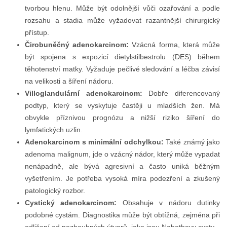
tvorbou hlenu. Může být odolnější vůči ozařování a podle
rozsahu a stadia může vyžadovat razantnější chirurgický
přístup.
Čirobuněčný adenokarcinom:
Vzácná forma, která může
být spojena s expozicí dietylstilbestrolu (DES) během
těhotenství matky. Vyžaduje pečlivé sledování a léčba závisí
na velikosti a šíření nádoru.
Villoglandulární adenokarcinom:
Dobře diferencovaný
podtyp, který se vyskytuje častěji u mladších žen. Má
obvykle příznivou prognózu a nižší riziko šíření do
lymfatických uzlin.
Adenokarcinom s minimální odchylkou:
Také známý jako
adenoma malignum, jde o vzácný nádor, který může vypadat
nenápadně, ale bývá agresivní a často uniká běžným
vyšetřením. Je potřeba vysoká míra podezření a zkušený
patologický rozbor.
Cystický adenokarcinom:
Obsahuje v nádoru dutinky
podobné cystám. Diagnostika může být obtížná, zejména při