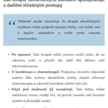
s dalšími léčebnými postupy
Vědecké studie naznačují, že terapie dendritickými
buňkami může podpořit stávající léčbu, což může vést
k lepším výsledkům a snížit riziko návratu
onemocnění.
Po operaci:
Tato terapie může pomoci snížit riziko, že se
rakovina vrátí, a přináší tak větší klid během vaší
rekonvalescence.
V kombinaci s chemoterapií:
Podporou imunitní odpovědi
vašeho těla mohou dendritické buňky zlepšit účinnost
chemoterapie a zároveň pomáhat udržet vaši sílu.
Když jiné možnosti již nezabírají:
Tato léčba může
nabídnout novou naději tím, že jemně navede váš imunitní
systém k přesnější reakci.