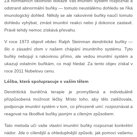
Za normálních okolností dokáže Váš imunitní systém rozpoznat a
odstranit abnormální buňky — tomuto neustálému dohledu se říká
imunologický dohled. Někdy se ale rakovinné buňky naučí tomuto
dohledu vyhýbat, zmást imunitní reakci nebo ji dokonce zastavit.
Právě tehdy nemoc získává převahu.
V roce 1973 objevil vědec Ralph Steinman dendritické buňky —
šlo o zásadní zlom v našem chápání imunitního systému. Tyto
buňky nebojují s rakovinou přímo, ale vedou imunitní systém a
ukazují ostatním buňkám, co mají hledat. Za tento objev získal v
roce 2011 Nobelovu cenu.
Léčba, která spolupracuje s vaším tělem
Dendritická buněčná terapie je promyšlená a individuálně
přizpůsobená možnost léčby. Místo toho, aby tělo zatěžovala,
podporuje imunitní systém v tom, co přirozeně umí: rozpoznávat a
reagovat na škodlivé buňky jasným a cíleným způsobem.
Tato metoda učí vaše vlastní imunitní buňky rozpoznat konkrétní
nádor. Jde o cílenější a ohleduplnější způsob, jak pomoci vašemu