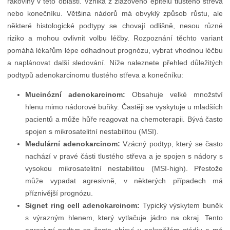
rakoviny v této oblasti. Vzniká z žlázového epitelu tlustého střeva
nebo konečníku. Většina nádorů má obvyklý způsob růstu, ale
některé histologické podtypy se chovají odlišně, nesou různé
riziko a mohou ovlivnit volbu léčby. Rozpoznání těchto variant
pomáhá lékařům lépe odhadnout prognózu, vybrat vhodnou léčbu
a naplánovat další sledování. Níže naleznete přehled důležitých
podtypů adenokarcinomu tlustého střeva a konečníku:
Mucinózní adenokarcinom:
Obsahuje velké množství
hlenu mimo nádorové buňky. Častěji se vyskytuje u mladších
pacientů a může hůře reagovat na chemoterapii. Bývá často
spojen s mikrosatelitní nestabilitou (MSI).
Medulární adenokarcinom:
Vzácný podtyp, který se často
nachází v pravé části tlustého střeva a je spojen s nádory s
vysokou mikrosatelitní nestabilitou (MSI-high). Přestože
může vypadat agresivně, v některých případech má
příznivější prognózu.
Signet ring cell adenokarcinom:
Typický výskytem buněk
s výrazným hlenem, který vytlačuje jádro na okraj. Tento