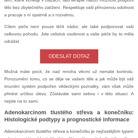
těm, které vznikají v žlázách, tato terapie nabízí možnost podpořit
tělo bez zbytečného zatížení. Respektuje vaši přirozenou odolnost
a pracuje s ní opatrně a s rozvahou.
Cílem péče není pouze léčit nádor, ale také podporovat vaši
celkovou pohodu. Jste celistvá osobnost a vaše péče by to měla
odrážet.
ODESLAT DOTAZ
Možná máte pocit, že nad mnoha věcmi už nemáte kontrolu.
Porozumění tomu, co se děje ve vašem těle a jak může být váš
imunitní systém podpořen vědeckými poznatky, vám však může
přinést určitou úlevu. Zůstáváte sami sebou i v této situaci. A
nejste na to sami.
Adenokarcinom tlustého střeva a konečníku:
Histologické podtypy a prognostické informace
Adenokarcinom tlustého střeva a konečníku je nejčastějším typem