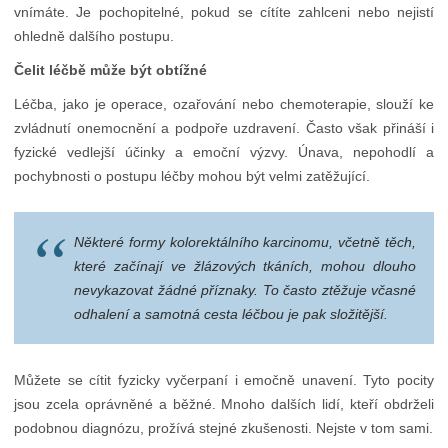
vnímáte. Je pochopitelné, pokud se cítíte zahlceni nebo nejistí
ohledně dalšího postupu.
Čelit léčbě může být obtížné
Léčba, jako je operace, ozařování nebo chemoterapie, slouží ke
zvládnutí onemocnění a podpoře uzdravení. Často však přináší i
fyzické vedlejší účinky a emoční výzvy. Únava, nepohodlí a
pochybnosti o postupu léčby mohou být velmi zatěžující.
Některé formy kolorektálního karcinomu, včetně těch,
které začínají ve žlázových tkáních, mohou dlouho
nevykazovat žádné příznaky. To často ztěžuje včasné
odhalení a samotná cesta léčbou je pak složitější.
Můžete se cítit fyzicky vyčerpaní i emočně unavení. Tyto pocity
jsou zcela oprávněné a běžné. Mnoho dalších lidí, kteří obdrželi
podobnou diagnózu, prožívá stejné zkušenosti. Nejste v tom sami.