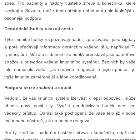
stres. Pro pacienty s nádory tlustého střeva a konečníku, které
vznikají v žlázách, může tento přístup nabídnout ohleduplnější a
osobnější podporu.
Dendritické buňky ukazují cestu
Tyto imunitní buňky rozpoznávají nádor, zpracovávají jeho signály
a poté předávají informace obráncům vašeho těla, například T-
lymfocytům. Můžete si dendritické buňky představit jako paměťové
strážce a průvodce vašeho imunitního systému. Bez nich by vaše
tělo nemuselo vědět, jak správně reagovat. S jejich pomocí je
vaše imunita zaměřenější a lépe koordinovaná.
Podpora skrze znalosti a soucit
Vědomí, že váš imunitní systém lze vést k lepší odpovědi, může
přinést nový pocit síly. Využití dendritických buněk není jen
vědecký přístup. Odráží také pochopení, že vaše tělo již v sobě
má mnoho nástrojů, jak na nemoc reagovat.
Pro ty, kteří čelí nádorům tlustého střeva a konečníku, například