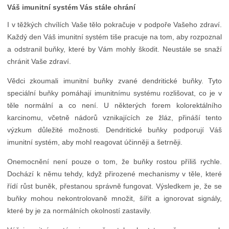
Váš imunitní systém Vás stále chrání
I v těžkých chvílích Vaše tělo pokračuje v podpoře Vašeho zdraví.
Každý den Váš imunitní systém tiše pracuje na tom, aby rozpoznal
a odstranil buňky, které by Vám mohly škodit. Neustále se snaží
chránit Vaše zdraví.
Vědci zkoumali imunitní buňky zvané dendritické buňky. Tyto
speciální buňky pomáhají imunitnímu systému rozlišovat, co je v
těle normální a co není. U některých forem kolorektálního
karcinomu, včetně nádorů vznikajících ze žláz, přináší tento
výzkum důležité možnosti. Dendritické buňky podporují Váš
imunitní systém, aby mohl reagovat účinněji a šetrněji.
Onemocnění není pouze o tom, že buňky rostou příliš rychle.
Dochází k němu tehdy, když přirozené mechanismy v těle, které
řídí růst buněk, přestanou správně fungovat. Výsledkem je, že se
buňky mohou nekontrolovaně množit, šířit a ignorovat signály,
které by je za normálních okolností zastavily.