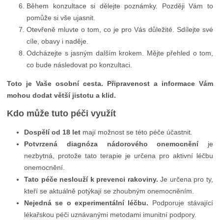
Během konzultace si dělejte poznámky. Později Vám to
pomůže si vše ujasnit.
Otevřeně mluvte o tom, co je pro Vás důležité. Sdílejte své
cíle, obavy i naděje.
Odcházejte s jasným dalším krokem. Mějte přehled o tom,
co bude následovat po konzultaci.
Toto je Vaše osobní cesta. Připravenost a informace Vám
mohou dodat větší jistotu a klid.
Kdo může tuto péči využít
Dospělí od 18 let
mají možnost se této péče účastnit.
Potvrzená diagnóza nádorového onemocnění
je
nezbytná, protože tato terapie je určena pro aktivní léčbu
onemocnění.
Tato péče neslouží k prevenci rakoviny.
Je určena pro ty,
kteří se aktuálně potýkají se zhoubným onemocněním.
Nejedná se o experimentální léčbu.
Podporuje stávající
lékařskou péči uznávanými metodami imunitní podpory.