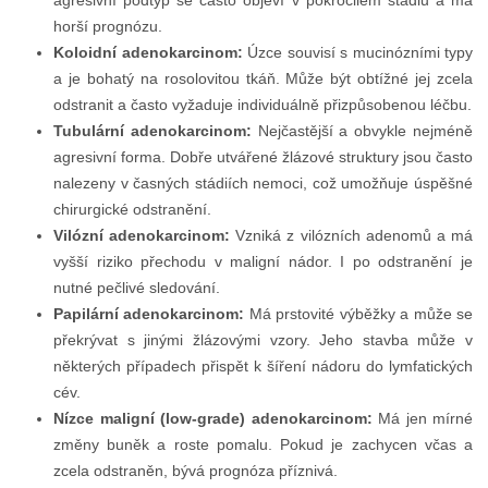
agresivní podtyp se často objeví v pokročilém stádiu a má
horší prognózu.
Koloidní adenokarcinom:
Úzce souvisí s mucinózními typy
a je bohatý na rosolovitou tkáň. Může být obtížné jej zcela
odstranit a často vyžaduje individuálně přizpůsobenou léčbu.
Tubulární adenokarcinom:
Nejčastější a obvykle nejméně
agresivní forma. Dobře utvářené žlázové struktury jsou často
nalezeny v časných stádiích nemoci, což umožňuje úspěšné
chirurgické odstranění.
Vilózní adenokarcinom:
Vzniká z vilózních adenomů a má
vyšší riziko přechodu v maligní nádor. I po odstranění je
nutné pečlivé sledování.
Papilární adenokarcinom:
Má prstovité výběžky a může se
překrývat s jinými žlázovými vzory. Jeho stavba může v
některých případech přispět k šíření nádoru do lymfatických
cév.
Nízce maligní (low-grade) adenokarcinom:
Má jen mírné
změny buněk a roste pomalu. Pokud je zachycen včas a
zcela odstraněn, bývá prognóza příznivá.