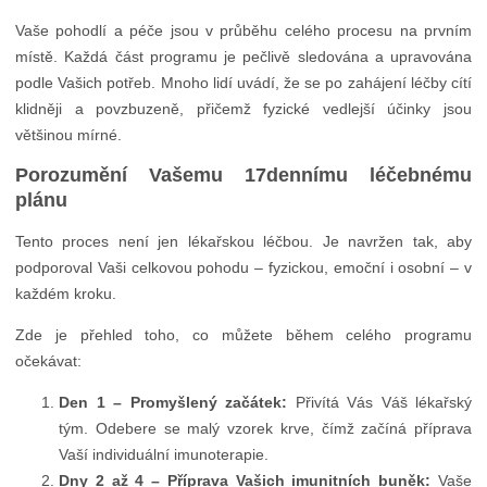
Vaše pohodlí a péče jsou v průběhu celého procesu na prvním
místě. Každá část programu je pečlivě sledována a upravována
podle Vašich potřeb. Mnoho lidí uvádí, že se po zahájení léčby cítí
klidněji a povzbuzeně, přičemž fyzické vedlejší účinky jsou
většinou mírné.
Porozumění Vašemu 17dennímu léčebnému
plánu
Tento proces není jen lékařskou léčbou. Je navržen tak, aby
podporoval Vaši celkovou pohodu – fyzickou, emoční i osobní – v
každém kroku.
Zde je přehled toho, co můžete během celého programu
očekávat:
Den 1 – Promyšlený začátek:
Přivítá Vás Váš lékařský
tým. Odebere se malý vzorek krve, čímž začíná příprava
Vaší individuální imunoterapie.
Dny 2 až 4 – Příprava Vašich imunitních buněk:
Vaše