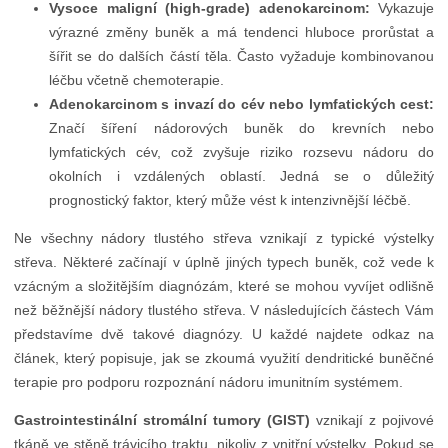
Vysoce maligní (high-grade) adenokarcinom:
Vykazuje
výrazné změny buněk a má tendenci hluboce prorůstat a
šířit se do dalších částí těla. Často vyžaduje kombinovanou
léčbu včetně chemoterapie.
Adenokarcinom s invazí do cév nebo lymfatických cest:
Značí šíření nádorových buněk do krevních nebo
lymfatických cév, což zvyšuje riziko rozsevu nádoru do
okolních i vzdálených oblastí. Jedná se o důležitý
prognostický faktor, který může vést k intenzivnější léčbě.
Ne všechny nádory tlustého střeva vznikají z typické výstelky
střeva. Některé začínají v úplně jiných typech buněk, což vede k
vzácným a složitějším diagnózám, které se mohou vyvíjet odlišně
než běžnější nádory tlustého střeva. V následujících částech Vám
představíme dvě takové diagnózy. U každé najdete odkaz na
článek, který popisuje, jak se zkoumá využití dendritické buněčné
terapie pro podporu rozpoznání nádoru imunitním systémem.
Gastrointestinální stromální tumory (GIST)
vznikají z pojivové
tkáně ve stěně trávicího traktu, nikoliv z vnitřní výstelky. Pokud se