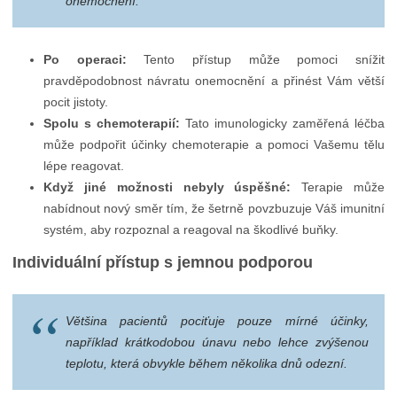
onemocnění.
Po operaci:
Tento přístup může pomoci snížit
pravděpodobnost návratu onemocnění a přinést Vám větší
pocit jistoty.
Spolu s chemoterapií:
Tato imunologicky zaměřená léčba
může podpořit účinky chemoterapie a pomoci Vašemu tělu
lépe reagovat.
Když jiné možnosti nebyly úspěšné:
Terapie může
nabídnout nový směr tím, že šetrně povzbuzuje Váš imunitní
systém, aby rozpoznal a reagoval na škodlivé buňky.
Individuální přístup s jemnou podporou
Většina pacientů pociťuje pouze mírné účinky,
například krátkodobou únavu nebo lehce zvýšenou
teplotu, která obvykle během několika dnů odezní.