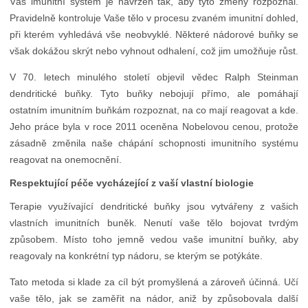
Váš imunitní systém je navržen tak, aby tyto změny rozpoznal.
Pravidelně kontroluje Vaše tělo v procesu zvaném imunitní dohled,
při kterém vyhledává vše neobvyklé. Některé nádorové buňky se
však dokážou skrýt nebo vyhnout odhalení, což jim umožňuje růst.
V 70. letech minulého století objevil vědec Ralph Steinman
dendritické buňky. Tyto buňky nebojují přímo, ale pomáhají
ostatním imunitním buňkám rozpoznat, na co mají reagovat a kde.
Jeho práce byla v roce 2011 oceněna Nobelovou cenou, protože
zásadně změnila naše chápání schopnosti imunitního systému
reagovat na onemocnění.
Respektující péče vycházející z vaší vlastní biologie
Terapie využívající dendritické buňky jsou vytvářeny z vašich
vlastních imunitních buněk. Nenutí vaše tělo bojovat tvrdým
způsobem. Místo toho jemně vedou vaše imunitní buňky, aby
reagovaly na konkrétní typ nádoru, se kterým se potýkáte.
Tato metoda si klade za cíl být promyšlená a zároveň účinná. Učí
vaše tělo, jak se zaměřit na nádor, aniž by způsobovala další