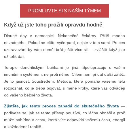
PROMLUVTE SI S NAŠÍM TÝMEM
Když už jste toho prožili opravdu hodně
Dlouhé dny v nemocnici. Nekonečné čekárny. Příliš mnoho
neznámého. Pokud se cítíte vyčerpaní, nejste v tom sami. Proces
uzdravování by vám neměl brát ještě více sil — zvláště když jste
už tolik dali.
Terapie dendritickými buňkami je jiná. Spolupracuje s vaším
imunitním systémem, ne proti němu. Cílem není přidat další zátěž.
Je to jasnost. Soustředění. Metoda, která pomáhá vašemu tělu
rozpoznat, co je třeba bojovat, s méně kroky, které vás odvádějí
od vašeho běžného života.
Zjistěte, jak tento proces zapadá do skutečného života
—
podívejte se, jak se tento přístup používá, co léčba obnáší a proč
může nabídnout cestu, která více odpovídá vašemu času, energii
a každodenní realitě.