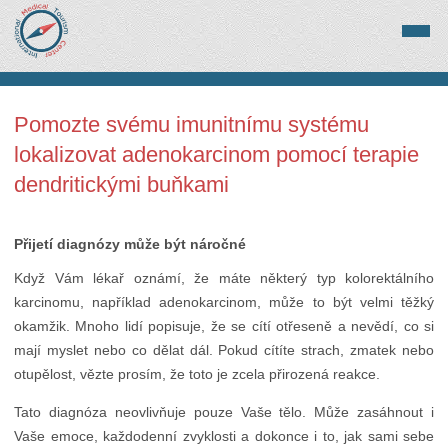
Pomozte svému imunitnímu systému
lokalizovat adenokarcinom pomocí terapie
dendritickými buňkami
Přijetí diagnózy může být náročné
Když Vám lékař oznámí, že máte některý typ kolorektálního
karcinomu, například adenokarcinom, může to být velmi těžký
okamžik. Mnoho lidí popisuje, že se cítí otřeseně a nevědí, co si
mají myslet nebo co dělat dál. Pokud cítíte strach, zmatek nebo
otupělost, vězte prosím, že toto je zcela přirozená reakce.
Tato diagnóza neovlivňuje pouze Vaše tělo. Může zasáhnout i
Vaše emoce, každodenní zvyklosti a dokonce i to, jak sami sebe