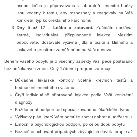
osobní léčba je připravována v laboratoři. Imunitní buňky
jsou vedeny k tomu, aby rozpoznaly a reagovaly na Váš
konkrétní typ kolorektálního karcinomu.
Dny 5 až 17 – Léčba a zotavení:
Začínáte dostávat
šetrné, individuálně přizpůsobené injekce. Mezitím
odpočíváte, dostáváte výživná jídla a těžíte z klidného a
laskavého prostředí zaměřeného na Vaši obnovu.
Během Vašeho pobytu je o všechny aspekty Vaší péče postaráno
bez nečekaných změn. Celý 17denní program zahrnuje:
Důkladné lékařské kontroly včetně krevních testů a
hodnocení imunitního systému
Čtyři individuálně připravené injekce podle Vaší konkrétní
diagnózy
Každodenní podporu od specializovaného lékařského týmu
Výživový plán, který Vám pomůže znovu nabrat a udržet sílu
Emoční a psychologickou podporu po celou dobu pobytu
Bezpečné uchování případných zbývajících dávek terapie až