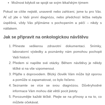
Možnost kdykoli se spojit se svým lékařským týmem
Pokud se cítíte nejistě, unaveně nebo zahlceni, jsme tu pro Vás.
Ať už jde o Vaši první diagnózu, nebo předchozí léčba nebyla
úspěšná, vždy Vás přijímáme s pochopením a péčí – nikdy s
nátlakem.
Jak se připravit na onkologickou návštěvu
Přineste veškerou zdravotní dokumentaci. Snímky,
laboratorní výsledky a poznámky nám pomohou pochopit
Vaši historii.
Předem si napište své otázky. Během návštěvy je někdy
těžké si na vše vzpomenout.
Přijďte s doprovodem. Blízký člověk Vám může být oporou
a pomůže si zapamatovat, co bylo řečeno.
Seznamte se více se svou diagnózou. Důvěryhodné
informace Vám mohou dát větší pocit jistoty.
Porozumějte každé léčbě. Ptejte se na přínosy a na to, co
můžete očekávat.