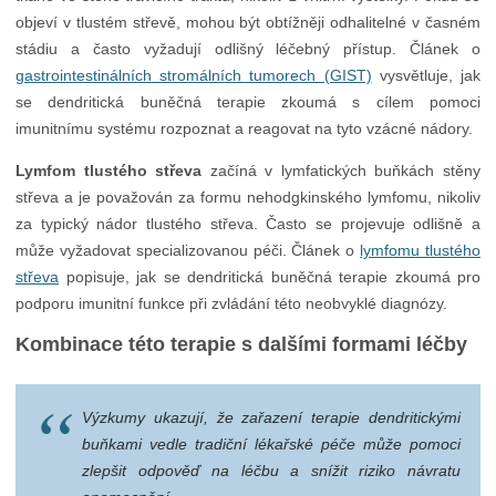
objeví v tlustém střevě, mohou být obtížněji odhalitelné v časném
stádiu a často vyžadují odlišný léčebný přístup. Článek o
gastrointestinálních stromálních tumorech (GIST)
vysvětluje, jak
se dendritická buněčná terapie zkoumá s cílem pomoci
imunitnímu systému rozpoznat a reagovat na tyto vzácné nádory.
Lymfom tlustého střeva
začíná v lymfatických buňkách stěny
střeva a je považován za formu nehodgkinského lymfomu, nikoliv
za typický nádor tlustého střeva. Často se projevuje odlišně a
může vyžadovat specializovanou péči. Článek o
lymfomu tlustého
střeva
popisuje, jak se dendritická buněčná terapie zkoumá pro
podporu imunitní funkce při zvládání této neobvyklé diagnózy.
Kombinace této terapie s dalšími formami léčby
Výzkumy ukazují, že zařazení terapie dendritickými
buňkami vedle tradiční lékařské péče může pomoci
zlepšit odpověď na léčbu a snížit riziko návratu