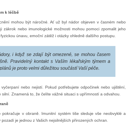
em k léčbě
ocnění mohou být náročné. Ať už byl nádor objeven v časném nebo
ický zákrok nebo imunologické možnosti mohou pomoci zpomalit jeho
 fyzickou únavu, emoční zátěž i otázky ohledně dalšího postupu.
nádory, i když se zdají být omezené, se mohou časem
lišně. Pravidelný kontakt s Vaším lékařským týmem a
plánů je proto velmi důležitou součástí Vaší péče.
 vyčerpaní nebo nejistí. Pokud potřebujete odpočinek nebo ujištění,
 silní. Znamená to, že čelíte vážné situaci s upřímností a odvahou.
traně
o pokračuje v obraně. Imunitní systém tiše sleduje vše neobvyklé a
v pozadí je jednou z Vašich nejsilnějších přirozených ochran.