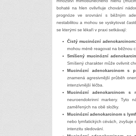
množství mimobuněčného hlenu (mucinu
bohaté na hlen ovlivňuje chování nádo
prognóze ve srovnání s běžným adeno
nestabilitou a mohou se vyskytovat čast
se kterými se lékaři v praxi setkávají:
Čistý mucinózní adenokarcinom
mohou méně reagovat na běžnou che
Smíšený mucinózní adenokarci
Smíšený charakter může ovlivnit cho
Mucinózní adenokarcinom s p
znamená agresivnější průběh onem
intenzivnější léčba.
Mucinózní adenokarcinom s n
neuroendokrinní markery. Tyto 
zaměřených na obě složky.
Mucinózní adenokarcinom s lymfo
nebo lymfatických cévách, zvyšuje se
intenzitu sledování.