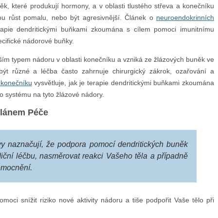
ěk, které produkují hormony, a v oblasti tlustého střeva a konečníku
ou růst pomalu, nebo být agresivnější. Článek o
neuroendokrinních
rapie dendritickými buňkami zkoumána s cílem pomoci imunitnímu
ecifické nádorové buňky.
jším typem nádoru v oblasti konečníku a vzniká ze žlázových buněk ve
ýt různé a léčba často zahrnuje chirurgický zákrok, ozařování a
konečníku
vysvětluje, jak je terapie dendritickými buňkami zkoumána
o systému na tyto žlázové nádory.
Plánem Péče
vy naznačují, že podpora pomocí dendritických buněk
diční léčbu, nasměrovat reakci Vašeho těla a případně
nemocnění.
oci snížit riziko nové aktivity nádoru a tiše podpořit Vaše tělo při