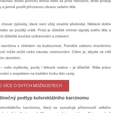
 nachází blízko povrchu střeva nebo se příliš nerozšířil, tento přístup
a jemně posílit přirozenou obranu vašeho těla.
 chovat způsoby, které není vždy snadné předvídat. Některé dobře
ebo se později vrátit. Proto je důležité vnímat signály svého těla a
 to důležitá součást uzdravování a zotavení.
e navržena s ohledem na budoucnost. Pomáhá vašemu imunitnímu
 může snížit riziko návratu onemocnění. Cílem je, abyste se cítili
jím ukončení.
– vaše myšlenky, pocity i tělesné reakce – je důležité. Máte právo
ováni s respektem na každém kroku této cesty.
TE VÍCE O SVÝCH MOŽNOSTECH
inečný podtyp kolorektálního karcinomu
lorektálního karcinomu, který se vyznačuje přítomností velkého