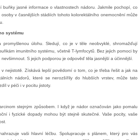
ní buňky jasné informace o vlastnostech nádoru. Jakmile pochopí, co
ro osoby v časnějších stádiích tohoto kolorektálního onemocnění může
u.
ího systému
a promyšlenou úlohu. Sledují, co je v těle neobvyklé, shromažďují
 buňkám imunitního systému, včetně T-lymfocytů. Bez jejich pomoci by
 nevšimnout. S jejich podporou je odpověď těla jasnější a účinnější.
 nejistotě. Získává lepší povědomí o tom, co je třeba řešit a jak na
álních nádorů, které se nerozšířily do hlubších vrstev, může tato
v péči i v pocitu jistoty.
í karcinom stejným způsobem. I když je nádor označován jako pomalu
ční i fyzické dopady mohou být stejně skutečné. Vaše pocity, vaše
ost.
enahrazuje vaši hlavní léčbu. Spolupracuje s plánem, který pro vás