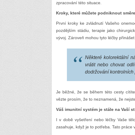
zpracování této situace.
Kroky, které můžete podniknout směr
První kroky ke zvládnutí Vašeho onem
pozdějším stádiu, terapie jako chirurg
vývoj. Zároveň mohou tyto léčby přinášet
Některé kolorektální 
vrátit nebo chovat od
dodržování kontrolních 
Je běžné, že se během této cesty cítíte
vězte prosím, že to neznamená, že nejste
Váš imunitní systém je stále na Vaší s
I v době vyšetření nebo léčby Vaše těl
zasahuje, když je to potřeba. Tato práce 