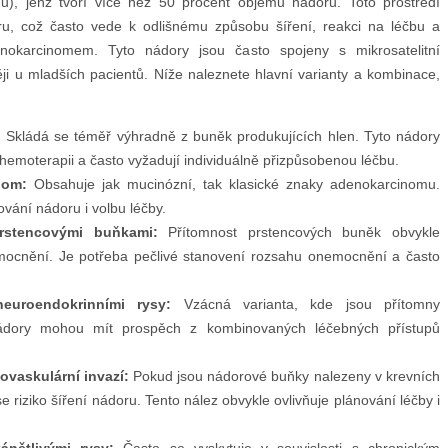
), jenž tvoří více než 50 procent objemu nádoru. Toto prostředí
ru, což často vede k odlišnému způsobu šíření, reakci na léčbu a
karcinomem. Tyto nádory jsou často spojeny s mikrosatelitní
ěji u mladších pacientů. Níže naleznete hlavní varianty a kombinace,
:
Skládá se téměř výhradně z buněk produkujících hlen. Tyto nádory
moterapii a často vyžadují individuálně přizpůsobenou léčbu.
nom:
Obsahuje jak mucinózní, tak klasické znaky adenokarcinomu.
vání nádoru i volbu léčby.
rstencovými buňkami:
Přítomnost prstencových buněk obvykle
ocnění. Je potřeba pečlivé stanovení rozsahu onemocnění a často
euroendokrinními rysy:
Vzácná varianta, kde jsou přítomny
nádory mohou mít prospěch z kombinovaných léčebných přístupů
vaskulární invazí:
Pokud jsou nádorové buňky nalezeny v krevních
 riziko šíření nádoru. Tento nález obvykle ovlivňuje plánování léčby i