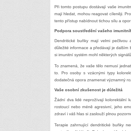
Při tomto postupu dostávají vaše imunit
mají hledat, mohou reagovat cíleněji. P
tento přístup nabídnout tichou sílu a opor
Podpora soustředění vašeho imunitn
Dendritické buňky mají velmi pečlivou 
důležité informace a předávají je dalším
si imunitní systém mohl některých signálů
To znamená, že vaše tělo nemusí jednat v
to. Pro osoby s vzácnými typy kolorekt
dodatečná opora znamenat významný rozdíl 
Vaše osobní zkušenost je důležitá
Žádní dva lidé neprožívají kolorektáln
rostoucí nebo méně agresivní, jeho emo
zdraví i váš hlas si zaslouží plnou pozorn
Terapie zahrnující dendritické buňky n