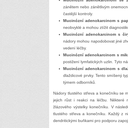
Mucinózní adenokarcinom se zá
zánětem nebo zánětlivým onemocněn
častější kontroly.
Mucinózní adenokarcinom s papi
neobvyklé a mohou ztížit diagnostik
Mucinózní adenokarcinom s čir
nádory mohou napodobovat jiné zho
vedení léčby.
Mucinózní adenokarcinom s mikr
postižení lymfatických uzlin. Tyto n
Mucinózní adenokarcinom s dlaž
dlaždicové prvky. Tento smíšený t
týmem odborníků.
Nádory tlustého střeva a konečníku se mo
jejich růst i reakci na léčbu. Některé
žlázového výstelky konečníku. V násled
tlustého střeva a konečníku. Každý z n
dendritickými buňkami pro podporu zapoj