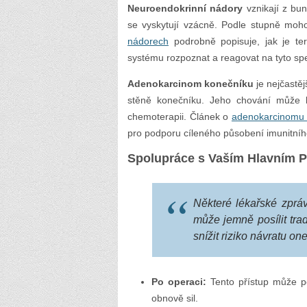
Neuroendokrinní nádory
vznikají z bun
se vyskytují vzácně. Podle stupně moh
nádorech
podrobně popisuje, jak je te
systému rozpoznat a reagovat na tyto sp
Adenokarcinom konečníku
je nejčastě
stěně konečníku. Jeho chování může b
chemoterapii. Článek o
adenokarcinomu 
pro podporu cíleného působení imunitníh
Spolupráce s Vaším Hlavním 
Některé lékařské zprá
může jemně posílit tra
snížit riziko návratu o
Po operaci:
Tento přístup může pom
obnově sil.