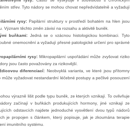
nětlivými rysy:
Často se vyskytuje v souvislosti s chronickým
ím střev. Tyto nádory se mohou chovat nepředvídatelně a vyžadují
lárními rysy:
Papilární struktury v prostředí bohatém na hlen jsou
u. Význam těchto změn závisí na rozsahu a aktivitě buněk.
ými buňkami:
Jedná se o vzácnou histologickou kombinaci. Tyto
ubné onemocnění a vyžadují přesné patologické určení pro správné
opapilárními rysy:
Mikropapilární uspořádání může zvyšovat riziko
ádory jsou často považovány za rizikovější.
dicovou diferenciací:
Neobvyklá varianta, ve které jsou přítomny
yp může vyžadovat nestandardní léčebné postupy a pečlivé posouzení
hou výrazně lišit podle typu buněk, ze kterých vznikají. To ovlivňuje
 nádory začínají v buňkách produkujících hormony, jiné vznikají ze
ujících odstavcích najdete jednoduché vysvětlení dvou typů nádorů
ich je propojen s článkem, který popisuje, jak je zkoumána terapie
ení imunitního systému.