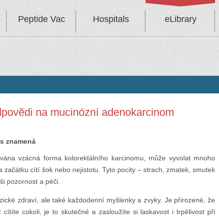
s
Peptide Vac
Hospitals
eLibrary
odpovědi na mucinózní adenokarcinom
ás znamená
ována vzácná forma kolorektálního karcinomu, může vyvolat mnoho
 začátku cítí šok nebo nejistotu. Tyto pocity – strach, zmatek, smutek
ši pozornost a péči.
zické zdraví, ale také každodenní myšlenky a zvyky. Je přirozené, že
ítíte cokoli, je to skutečné a zasloužíte si laskavost i trpělivost při