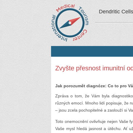
Dendritic Cell
Zvyšte přesnost imunitní 
Jak porozumět diagnóze: Co to pro V
Zpráva o tom, že Vám byla diagnostik
různých emocí. Mnoho lidí popisuje, že na
– jsou zcela pochopitelné a zaslouží si Va
Toto onemocnění ovlivňuje nejen Vaše fy
Vaše mysl hledá jasnost a útěchu. Ať už c