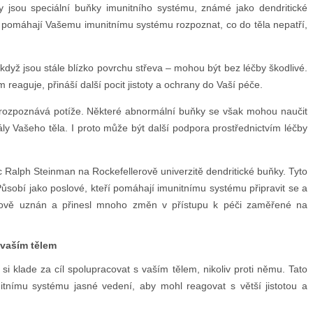
y jsou speciální buňky imunitního systému, známé jako dendritické
– pomáhají Vašemu imunitnímu systému rozpoznat, co do těla nepatří,
když jsou stále blízko povrchu střeva – mohou být bez léčby škodlivé.
reaguje, přináší další pocit jistoty a ochrany do Vaší péče.
 rozpoznává potíže. Některé abnormální buňky se však mohou naučit
ly Vašeho těla. I proto může být další podpora prostřednictvím léčby
ec Ralph Steinman na Rockefellerově univerzitě dendritické buňky. Tyto
ůsobí jako poslové, kteří pomáhají imunitnímu systému připravit se a
větově uznán a přinesl mnoho změn v přístupu k péči zaměřené na
 vaším tělem
si klade za cíl spolupracovat s vaším tělem, nikoliv proti němu. Tato
itnímu systému jasné vedení, aby mohl reagovat s větší jistotou a