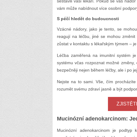
sestavili vaši lékaři. Pokud se váš nádor
vám může nabídnout více osobní podpory 
S péčí hledět do budoucnosti
Vzácné nádory, jako je tento, se mohou
reagují na léčbu, jiné se mohou změnit n
zůstat v kontaktu s lékařským týmem – je
Léčba zaměřená na imunitní systém j
systému včas rozpoznat možné změny, což
bezpečněji nejen během léčby, ale i po je
Nejste na to sami. Vše, čím procházíte 
rozumět svému zdraví jasně a být podpor
ZJISTĚ
Mucinózní adenokarcinom: Jed
Mucinózní adenokarcinom je podtyp ko