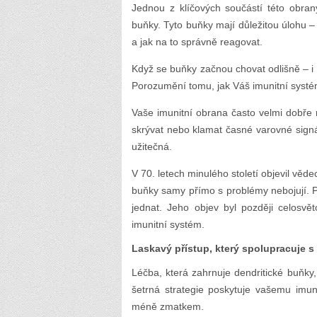
Jednou z klíčových součástí této obran
buňky. Tyto buňky mají důležitou úlohu 
a jak na to správně reagovat.
Když se buňky začnou chovat odlišně – i 
Porozumění tomu, jak Váš imunitní systém 
Vaše imunitní obrana často velmi dobře
skrývat nebo klamat časné varovné signá
užitečná.
V 70. letech minulého století objevil věd
buňky samy přímo s problémy nebojují. P
jednat. Jeho objev byl později celos
imunitní systém.
Laskavý přístup, který spolupracuje s
Léčba, která zahrnuje dendritické buňky, 
šetrná strategie poskytuje vašemu imun
méně zmatkem.