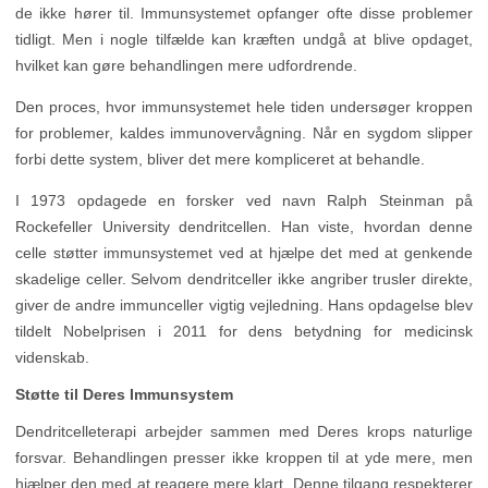
de ikke hører til. Immunsystemet opfanger ofte disse problemer
tidligt. Men i nogle tilfælde kan kræften undgå at blive opdaget,
hvilket kan gøre behandlingen mere udfordrende.
Den proces, hvor immunsystemet hele tiden undersøger kroppen
for problemer, kaldes immunovervågning. Når en sygdom slipper
forbi dette system, bliver det mere kompliceret at behandle.
I 1973 opdagede en forsker ved navn Ralph Steinman på
Rockefeller University dendritcellen. Han viste, hvordan denne
celle støtter immunsystemet ved at hjælpe det med at genkende
skadelige celler. Selvom dendritceller ikke angriber trusler direkte,
giver de andre immunceller vigtig vejledning. Hans opdagelse blev
tildelt Nobelprisen i 2011 for dens betydning for medicinsk
videnskab.
Støtte til Deres Immunsystem
Dendritcelleterapi arbejder sammen med Deres krops naturlige
forsvar. Behandlingen presser ikke kroppen til at yde mere, men
hjælper den med at reagere mere klart. Denne tilgang respekterer