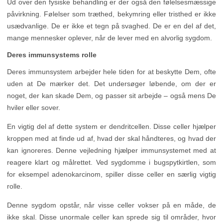
Ud over den fysiske behandling er der også den følelsesmæssige
påvirkning. Følelser som træthed, bekymring eller tristhed er ikke
usædvanlige. De er ikke et tegn på svaghed. De er en del af det,
mange mennesker oplever, når de lever med en alvorlig sygdom.
Deres immunsystems rolle
Deres immunsystem arbejder hele tiden for at beskytte Dem, ofte
uden at De mærker det. Det undersøger løbende, om der er
noget, der kan skade Dem, og passer sit arbejde – også mens De
hviler eller sover.
En vigtig del af dette system er dendritcellen. Disse celler hjælper
kroppen med at finde ud af, hvad der skal håndteres, og hvad der
kan ignoreres. Denne vejledning hjælper immunsystemet med at
reagere klart og målrettet. Ved sygdomme i bugspytkirtlen, som
for eksempel adenokarcinom, spiller disse celler en særlig vigtig
rolle.
Denne sygdom opstår, når visse celler vokser på en måde, de
ikke skal. Disse unormale celler kan sprede sig til områder, hvor