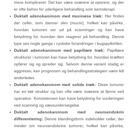
mere kompliceret. Det kan være sværere at operere, og der
er ofte behov for yderligere behandling som kemoterapi.
Duktalt adenokarcinom med mucinøse træk:
Her findes
der celler, som danner slim (mucin), hvilket kan påvirke,
hvordan tumoren ser ud på scanninger og kan have
betydning for, hvordan den reagerer på behandling. Denne
type ses nogle gange i cystiske forandringer i bugspytkirtlen.
Duktalt adenokarcinom med papillære træk:
Papillære
strukturer i tumoren kan have betydning for, hvordan kræften
opfører sig og spreder sig. Selvom denne variant stadig er
aggressiv, kan prognosen og behandlingsstrategien være lidt
anderledes.
Duktalt adenokarcinom med solide træk:
Disse tumorer
har en tæt struktur og kan ofte være sværere at fjerne ved
operation. Konsistensen kan have betydning for vurderingen
ved scanning og vævsundersøgelse.
Duktalt adenokarcinom med neuroendokrin
differentiering:
Denne blandingsform indeholder celler, der
minder om neuroendokrine tumorer, hvilket kan påvirke,