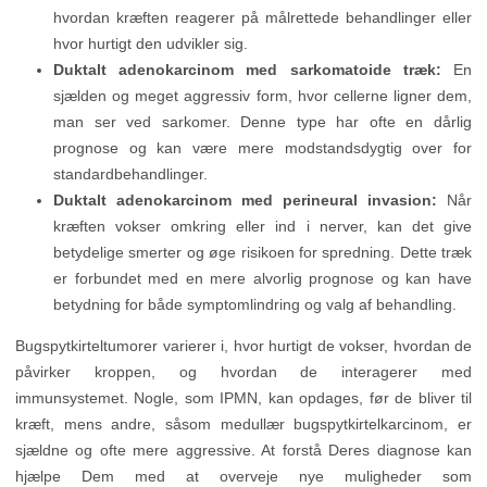
hvordan kræften reagerer på målrettede behandlinger eller
hvor hurtigt den udvikler sig.
Duktalt adenokarcinom med sarkomatoide træk:
En
sjælden og meget aggressiv form, hvor cellerne ligner dem,
man ser ved sarkomer. Denne type har ofte en dårlig
prognose og kan være mere modstandsdygtig over for
standardbehandlinger.
Duktalt adenokarcinom med perineural invasion:
Når
kræften vokser omkring eller ind i nerver, kan det give
betydelige smerter og øge risikoen for spredning. Dette træk
er forbundet med en mere alvorlig prognose og kan have
betydning for både symptomlindring og valg af behandling.
Bugspytkirteltumorer varierer i, hvor hurtigt de vokser, hvordan de
påvirker kroppen, og hvordan de interagerer med
immunsystemet. Nogle, som IPMN, kan opdages, før de bliver til
kræft, mens andre, såsom medullær bugspytkirtelkarcinom, er
sjældne og ofte mere aggressive. At forstå Deres diagnose kan
hjælpe Dem med at overveje nye muligheder som