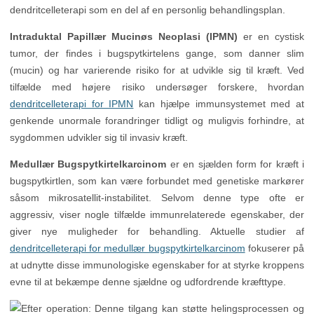
dendritcelleterapi som en del af en personlig behandlingsplan.
Intraduktal Papillær Mucinøs Neoplasi (IPMN)
er en cystisk
tumor, der findes i bugspytkirtelens gange, som danner slim
(mucin) og har varierende risiko for at udvikle sig til kræft. Ved
tilfælde med højere risiko undersøger forskere, hvordan
dendritcelleterapi for IPMN
kan hjælpe immunsystemet med at
genkende unormale forandringer tidligt og muligvis forhindre, at
sygdommen udvikler sig til invasiv kræft.
Medullær Bugspytkirtelkarcinom
er en sjælden form for kræft i
bugspytkirtlen, som kan være forbundet med genetiske markører
såsom mikrosatellit-instabilitet. Selvom denne type ofte er
aggressiv, viser nogle tilfælde immunrelaterede egenskaber, der
giver nye muligheder for behandling. Aktuelle studier af
dendritcelleterapi for medullær bugspytkirtelkarcinom
fokuserer på
at udnytte disse immunologiske egenskaber for at styrke kroppens
evne til at bekæmpe denne sjældne og udfordrende kræfttype.