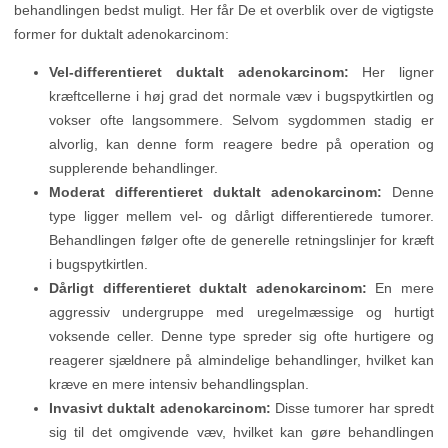
behandlingen bedst muligt. Her får De et overblik over de vigtigste
former for duktalt adenokarcinom:
Vel-differentieret duktalt adenokarcinom:
Her ligner
kræftcellerne i høj grad det normale væv i bugspytkirtlen og
vokser ofte langsommere. Selvom sygdommen stadig er
alvorlig, kan denne form reagere bedre på operation og
supplerende behandlinger.
Moderat differentieret duktalt adenokarcinom:
Denne
type ligger mellem vel- og dårligt differentierede tumorer.
Behandlingen følger ofte de generelle retningslinjer for kræft
i bugspytkirtlen.
Dårligt differentieret duktalt adenokarcinom:
En mere
aggressiv undergruppe med uregelmæssige og hurtigt
voksende celler. Denne type spreder sig ofte hurtigere og
reagerer sjældnere på almindelige behandlinger, hvilket kan
kræve en mere intensiv behandlingsplan.
Invasivt duktalt adenokarcinom:
Disse tumorer har spredt
sig til det omgivende væv, hvilket kan gøre behandlingen