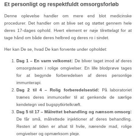
Et personligt og respektfuldt omsorgsforløb
Denne oplevelse handler om mere end blot medicinske
procedurer. Det handler om at blive set og støttet gennem hele
deres 17-dages ophold. Hvert element er nøje tilrettelagt for at
tage hånd om både deres helbred og deres ro i sindet.
Her kan De se, hvad De kan forvente under opholdet:
Dag 1 – En varm velkomst:
De bliver taget imod af deres
omsorgsteam i rolige omgivelser. En lille blodprøve tages
for at begynde forberedelsen af deres personlige
immunterapi.
Dag 2 til 4 – Rolig forberedelsestid:
På laboratoriet
trænes deres immunceller til at genkende de særlige
kendetegn ved bugspytkirtelkræft.
Dag 5 til 17 – Målrettet behandling og nænsom omsorg:
De får små, målrettede injektioner af deres behandling.
Resten af tiden er afsat til hvile, nærende mad, rolige
omgivelser og opmærksom pleje.