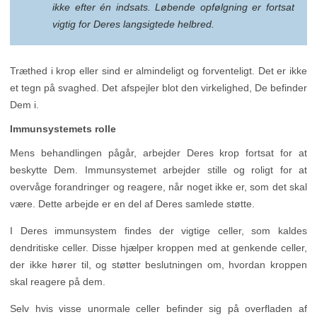
ikke efter én indsats. Løbende opfølgning er fortsat
vigtig for Deres langsigtede helbred.
Træthed i krop eller sind er almindeligt og forventeligt. Det er ikke
et tegn på svaghed. Det afspejler blot den virkelighed, De befinder
Dem i.
Immunsystemets rolle
Mens behandlingen pågår, arbejder Deres krop fortsat for at
beskytte Dem. Immunsystemet arbejder stille og roligt for at
overvåge forandringer og reagere, når noget ikke er, som det skal
være. Dette arbejde er en del af Deres samlede støtte.
I Deres immunsystem findes der vigtige celler, som kaldes
dendritiske celler. Disse hjælper kroppen med at genkende celler,
der ikke hører til, og støtter beslutningen om, hvordan kroppen
skal reagere på dem.
Selv hvis visse unormale celler befinder sig på overfladen af