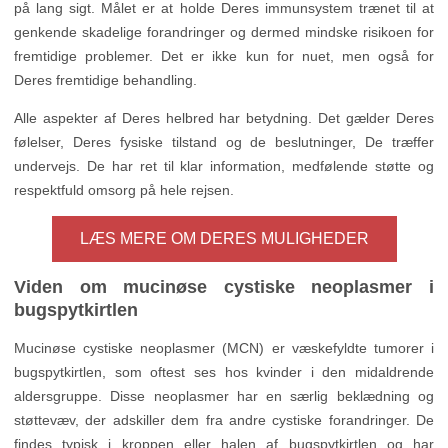
på lang sigt. Målet er at holde Deres immunsystem trænet til at
genkende skadelige forandringer og dermed mindske risikoen for
fremtidige problemer. Det er ikke kun for nuet, men også for
Deres fremtidige behandling.
Alle aspekter af Deres helbred har betydning. Det gælder Deres
følelser, Deres fysiske tilstand og de beslutninger, De træffer
undervejs. De har ret til klar information, medfølende støtte og
respektfuld omsorg på hele rejsen.
LÆS MERE OM DERES MULIGHEDER
Viden om mucinøse cystiske neoplasmer i
bugspytkirtlen
Mucinøse cystiske neoplasmer (MCN) er væskefyldte tumorer i
bugspytkirtlen, som oftest ses hos kvinder i den midaldrende
aldersgruppe. Disse neoplasmer har en særlig beklædning og
støttevæv, der adskiller dem fra andre cystiske forandringer. De
findes typisk i kroppen eller halen af bugspytkirtlen og har