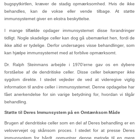
bugspytkirtlen, kræver de stadig opmærksomhed. Hvis de ikke
behandles, kan de vokse eller vende tilbage. At støtte
immunsystemet giver en ekstra beskyttelse.
I mange tilfælde opdager immunsystemet disse forandringer
tidligt. Nogle skadelige celler kan dog gå ubemærket hen, fordi de
ikke altid er tydelige. Derfor undersøges visse behandlinger, som
kan hjælpe immunsystemet med at forblive opmærksomt.
Dr. Ralph Steinmans arbejde i 1970’erne gav os en dybere
forståelse af de dendritiske celler. Disse celler bekæmper ikke
sygdom direkte. I stedet vejleder de ved at videregive vigtig
information til andre celler i immunsystemet. Denne opdagelse har
fået anerkendelse for sin varige betydning for, hvordan vi tilgår
behandling.
Støtte til Deres Immunsystem på en Omtænksom Måde
Brugen af dendritiske celler som en del af Deres behandling er en
velovervejet og skånsom proces. I stedet for at presse Deres
immunsystem for hårdt, opmuntrer denne metode til en mere