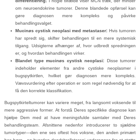
differentiering:
I nogle tilfælde viser MCN træk, der minder
om neuroendokrine tumorer. Denne blandede opførsel kan
gøre diagnosen mere kompleks og påvirke
behandlingsvalget.
Mucinøs cystisk neoplasi med metastaser:
Hvis tumoren
har spredt sig, skifter behandlingen til en mere systemisk
tilgang. Udsigterne afhænger af, hvor udbredt spredningen
er, og hvordan behandlingen virker.
Blandet type mucinøs cystisk neoplasi:
Disse tumorer
indeholder elementer fra andre cystiske neoplasmer i
bugspytkirtlen, hvilket gør diagnosen mere kompleks.
Vævsvurdering efter operation er som regel nødvendig for at
få den korrekte klassifikation.
Bugspytkirteltumorer kan variere meget, fra langsomt voksende til
mere aggressive former. At forstå Deres specifikke diagnose kan
hjælpe Dem med at have meningsfulde samtaler med Deres
behandlingsteam. Afsnittene nedenfor introducerer to sjældne
tumortyper—den ene ses oftest hos voksne, den anden primært