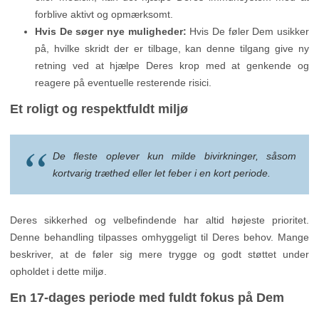
forblive aktivt og opmærksomt.
Hvis De søger nye muligheder:
Hvis De føler Dem usikker
på, hvilke skridt der er tilbage, kan denne tilgang give ny
retning ved at hjælpe Deres krop med at genkende og
reagere på eventuelle resterende risici.
Et roligt og respektfuldt miljø
De fleste oplever kun milde bivirkninger, såsom
kortvarig træthed eller let feber i en kort periode.
Deres sikkerhed og velbefindende har altid højeste prioritet.
Denne behandling tilpasses omhyggeligt til Deres behov. Mange
beskriver, at de føler sig mere trygge og godt støttet under
opholdet i dette miljø.
En 17-dages periode med fuldt fokus på Dem