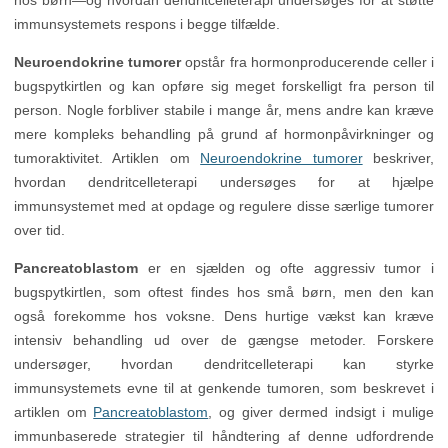
hos børn—og hvordan dendritcelleterapi undersøges for at støtte
immunsystemets respons i begge tilfælde.
Neuroendokrine tumorer
opstår fra hormonproducerende celler i
bugspytkirtlen og kan opføre sig meget forskelligt fra person til
person. Nogle forbliver stabile i mange år, mens andre kan kræve
mere kompleks behandling på grund af hormonpåvirkninger og
tumoraktivitet. Artiklen om
Neuroendokrine tumorer
beskriver,
hvordan dendritcelleterapi undersøges for at hjælpe
immunsystemet med at opdage og regulere disse særlige tumorer
over tid.
Pancreatoblastom
er en sjælden og ofte aggressiv tumor i
bugspytkirtlen, som oftest findes hos små børn, men den kan
også forekomme hos voksne. Dens hurtige vækst kan kræve
intensiv behandling ud over de gængse metoder. Forskere
undersøger, hvordan dendritcelleterapi kan styrke
immunsystemets evne til at genkende tumoren, som beskrevet i
artiklen om
Pancreatoblastom
, og giver dermed indsigt i mulige
immunbaserede strategier til håndtering af denne udfordrende