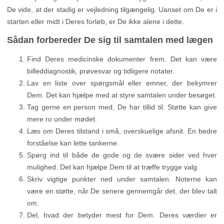
De vide, at der stadig er vejledning tilgængelig. Uanset om De er i
starten eller midt i Deres forløb, er De ikke alene i dette.
Sådan forbereder De sig til samtalen med lægen
Find Deres medicinske dokumenter frem. Det kan være
billeddiagnostik, prøvesvar og tidligere notater.
Lav en liste over spørgsmål eller emner, der bekymrer
Dem. Det kan hjælpe med at styre samtalen under besøget.
Tag gerne en person med, De har tillid til. Støtte kan give
mere ro under mødet.
Læs om Deres tilstand i små, overskuelige afsnit. En bedre
forståelse kan lette tankerne.
Spørg ind til både de gode og de svære sider ved hver
mulighed. Det kan hjælpe Dem til at træffe trygge valg.
Skriv vigtige punkter ned under samtalen. Noterne kan
være en støtte, når De senere gennemgår det, der blev talt
om.
Del, hvad der betyder mest for Dem. Deres værdier er