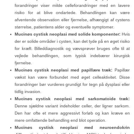
forandringer viser milde celleforandringer med en lavere
risiko for at blive ondartede. Behandlingen kan være
afventende observation eller fjernelse, afhængigt af cystens
størrelse, patientens alder og eventuelle symptomer.
Mucinøs cystisk neoplasi med solide komponenter:
Hvis
der er solide områder i cysten, kan det tyde på en øget risiko
for kræft. Billeddiagnostik og vævsprøver bruges ofte til at
vejlede behandlingen, som typisk indebærer kirurgisk
fjernelse.
Mucinøs cystisk neoplasi med papillære træk:
Papillær
vækst kan være forbundet med øget celleaktivitet. Disse
forandringer bør vurderes grundigt for tegn på dysplasi eller
tidlig invasion.
Mucinøs cystisk neoplasi med sarkomatoide træk:
Denne sjældne variant indeholder celler, der ligner sarkom.
Den har ofte et mere aggressivt forløb og kan kræve en
mere omfattende behandling end blot operation.
Mucinøs cystisk neoplasi med neuroendokrin