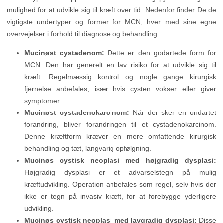
mulighed for at udvikle sig til kræft over tid. Nedenfor finder De de
vigtigste undertyper og former for MCN, hver med sine egne
overvejelser i forhold til diagnose og behandling:
Mucinøst cystadenom:
Dette er den godartede form for
MCN. Den har generelt en lav risiko for at udvikle sig til
kræft. Regelmæssig kontrol og nogle gange kirurgisk
fjernelse anbefales, især hvis cysten vokser eller giver
symptomer.
Mucinøst cystadenokarcinom:
Når der sker en ondartet
forandring, bliver forandringen til et cystadenokarcinom.
Denne kræftform kræver en mere omfattende kirurgisk
behandling og tæt, langvarig opfølgning.
Mucinøs cystisk neoplasi med højgradig dysplasi:
Højgradig dysplasi er et advarselstegn på mulig
kræftudvikling. Operation anbefales som regel, selv hvis der
ikke er tegn på invasiv kræft, for at forebygge yderligere
udvikling.
Mucinøs cystisk neoplasi med lavgradig dysplasi:
Disse