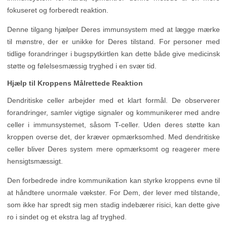
fokuseret og forberedt reaktion.
Denne tilgang hjælper Deres immunsystem med at lægge mærke
til mønstre, der er unikke for Deres tilstand. For personer med
tidlige forandringer i bugspytkirtlen kan dette både give medicinsk
støtte og følelsesmæssig tryghed i en svær tid.
Hjælp til Kroppens Målrettede Reaktion
Dendritiske celler arbejder med et klart formål. De observerer
forandringer, samler vigtige signaler og kommunikerer med andre
celler i immunsystemet, såsom T-celler. Uden deres støtte kan
kroppen overse det, der kræver opmærksomhed. Med dendritiske
celler bliver Deres system mere opmærksomt og reagerer mere
hensigtsmæssigt.
Den forbedrede indre kommunikation kan styrke kroppens evne til
at håndtere unormale vækster. For Dem, der lever med tilstande,
som ikke har spredt sig men stadig indebærer risici, kan dette give
ro i sindet og et ekstra lag af tryghed.