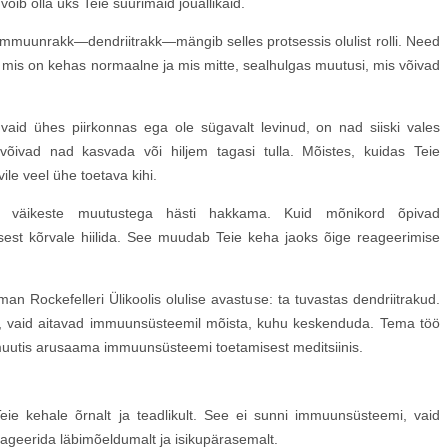
õib olla üks Teie suurimaid jõuallikaid.
 immuunrakk—dendriitrakk—mängib selles protsessis olulist rolli. Need
 mis on kehas normaalne ja mis mitte, sealhulgas muutusi, mis võivad
aid ühes piirkonnas ega ole sügavalt levinud, on nad siiski vales
 võivad nad kasvada või hiljem tagasi tulla. Mõistes, kuidas Teie
le veel ühe toetava kihi.
 väikeste muutustega hästi hakkama. Kuid mõnikord õpivad
est kõrvale hiilida. See muudab Teie keha jaoks õige reageerimise
an Rockefelleri Ülikoolis olulise avastuse: ta tuvastas dendriitrakud.
lt, vaid aitavad immuunsüsteemil mõista, kuhu keskenduda. Tema töö
 muutis arusaama immuunsüsteemi toetamisest meditsiinis.
eie kehale õrnalt ja teadlikult. See ei sunni immuunsüsteemi, vaid
eageerida läbimõeldumalt ja isikupärasemalt.