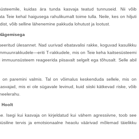
steemile, kuidas ära tunda kasvaja teatud tunnuseid. Nii võib
 Teie kehal haigusega rahulikumalt toime tulla. Neile, kes on hiljuti
ist, võib selline lähenemine pakkuda lohutust ja lootust.
 Nägemisega
iseeritud ülesannet. Nad uurivad ebatavalisi rakke, koguvad kasulikku
e immuunrakkudele—eriti T-rakkudele, mis on Teie keha kaitsesüsteemi
i immuunsüsteem reageerida piisavalt selgelt ega tõhusalt. Selle abil
on paremini valmis. Tal on võimalus keskenduda sellele, mis on
jukasvajad, mis ei ole sügavale levinud, kuid siiski kätkevad riske, võib
meelerahu.
u Hoolt
. Isegi kui kasvaja on kirjeldatud kui vähem agressiivne, toob see
üsiline tervis ja emotsionaalne heaolu väärivad mõlemad täielikku