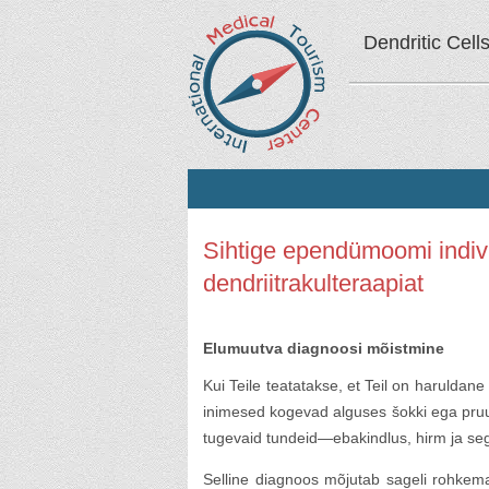
Dendritic Cell
Sihtige ependümoomi indiv
dendriitrakulteraapiat
Elumuutva diagnoosi mõistmine
Kui Teile teatatakse, et Teil on haruldan
inimesed kogevad alguses šokki ega pruu
tugevaid tundeid—ebakindlus, hirm ja seg
Selline diagnoos mõjutab sageli rohkemat