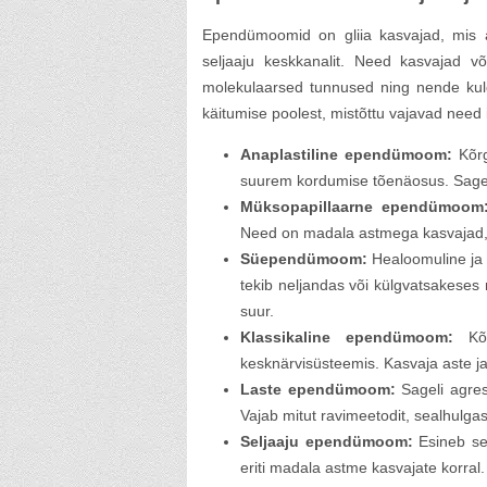
Ependümoomid on gliia kasvajad, mis 
seljaaju keskkanalit. Need kasvajad võ
molekulaarsed tunnused ning nende kul
käitumise poolest, mistõttu vajavad need 
Anaplastiline ependümoom:
Kõrg
suurem kordumise tõenäosus. Sageli 
Müksopapillaarne ependümoom
Need on madala astmega kasvajad, ku
Süependümoom:
Healoomuline ja a
tekib neljandas või külgvatsakeses 
suur.
Klassikaline ependümoom:
Kõi
kesknärvisüsteemis. Kasvaja aste ja
Laste ependümoom:
Sageli agres
Vajab mitut ravimeetodit, sealhulgas 
Seljaaju ependümoom:
Esineb sel
eriti madala astme kasvajate korral.