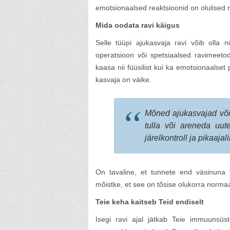
emotsionaalsed reaktsioonid on olulised n
Mida oodata ravi käigus
Selle tüüpi ajukasvaja ravi võib olla n
operatsioon või spetsiaalsed ravimeetod
kaasa nii füüsilist kui ka emotsionaalset
kasvaja on väike.
Mõned ajukasvajad võiv
tulla või areneda uut
järelkontroll ja pikaaja
On tavaline, et tunnete end väsinuna v
mõistke, et see on tõsise olukorra norm
Teie keha kaitseb Teid endiselt
Isegi ravi ajal jätkab Teie immuunsüs