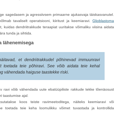
ge sagedasem ja agressiivsem primaarne ajukasvaja täiskasvanutel.
õlmab tavaliselt operatsiooni, kiiritust ja keemiaravi.
Glioblastoma
, kuidas dendriitrakkude teraapiat uuritakse võimaliku viisina aidata
a tunda ja sihtida.
va lähenemisega
äitavad, et dendriitrakkudel põhinevad immuunravi
t toetada teie põhiravi. See võib aidata teie kehal
ng vähendada haiguse taastekke riski.
av ravi võib vähendada uute ebatüüpiliste rakkude tekke tõenäosust
 taastumise ajal.
tatakse koos teiste ravimeetoditega, näiteks keemiaravi või
ine toetada teie keha loomulikku võimet tuvastada ja kontrollida