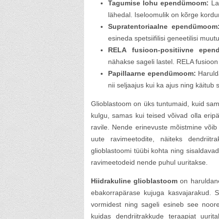
Tagumise lohu ependümoom:
Las
lähedal. Iseloomulik on kõrge kordu
Supratentoriaalne ependümoom
esineda spetsiifilisi geneetilisi muu
RELA fusioon-positiivne epe
nähakse sageli lastel. RELA fusioo
Papillaarne ependümoom:
Harulda
nii seljaajus kui ka ajus ning käitub 
Glioblastoom on üks tuntumaid, kuid sa
kulgu, samas kui teised võivad olla eri
ravile. Nende erinevuste mõistmine võib ol
uute ravimeetodite, näiteks dendrii
glioblastoomi tüübi kohta ning sisaldavad
ravimeetodeid nende puhul uuritakse.
Hiidrakuline glioblastoom
on haruldane
ebakorrapärase kujuga kasvajarakud. Se
vormidest ning sageli esineb see noor
kuidas dendriitrakkude teraapiat uur