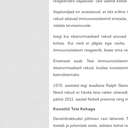
reageerides vajadusel. See vaikne kaitse v
Asjatundjad on avastanud, et üks eriline
rakud aitavad immuunsüsteemil eristada,
viidata tervisemurele.
Isegi kui ebanormaalsed rakud asuvad v
kohas. Kui neid ei jälgita ega ravita,
immuunsüsteem reageerib, lisate oma ravi
Enamasti saab Teie immuunsüsteem
ebanormaalsed rakud, kuidas tuvastamis
keerulisemaks.
1970. aastatel tegi teadlane Ralph Steinm
Need rakud ei hävita teisi rakke otsese
pälvis 2011. aastal Nobeli preemia ning
Koostöö Teie Kehaga
Dendriitrakkudel põhinev ravi läheneb T
toetab ja juhendab seda, aidates kehal r