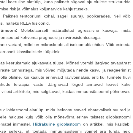
tel keeruline alatüüp, kuna paikneb sügaval aju oluliste struktuuride
mise risk ja võimalus koljunärvide kahjustuseks.
:
Paikneb tentooriumi kohal, sageli suuraju poolkerades. Neil võib
tusi, näiteks RELA fusioonid.
ndümoom:
Molekulaarselt määratletud agressiivne kasvaja, mida
n on seotud kehvema prognoosi ja raviresistentsusega.
ne variant, millel on mikroskoobi all iseloomulik ehitus. Võib esineda
sarnaselt klassikalistele tüüpidele.
mas keerukamaid ajukasvaja tüüpe. Mõned vormid järgivad tavapärast
päraste tunnustega, mis võivad mõjutada nende kasvu ja reageerimist
la oluline, kui kaalute erinevaid ravivõimalusi, eriti kui tunnete huvi
trakkude teraapia vastu. Järgnevad lõigud annavad teavet kahe
 viiteid artiklitele, mis selgitavad, kuidas immuunsüsteemil põhinevaid
 glioblastoomi alatüüp, mida iseloomustavad ebatavaliselt suured ja
lle haiguse kulg võib olla mõnevõrra erinev teistest glioblastoomi
ematel inimestel.
Hiidrakuline glioblastoom
on artikkel, mis käsitleb,
itakse selleks, et toetada immuunsüsteemi võimet ära tunda neid