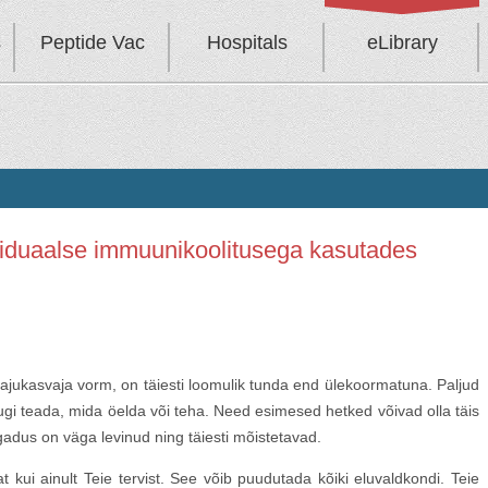
s
Peptide Vac
Hospitals
eLibrary
iduaalse immuunikoolitusega kasutades
e ajukasvaja vorm, on täiesti loomulik tunda end ülekoormatuna. Paljud
gi teada, mida öelda või teha. Need esimesed hetked võivad olla täis
adus on väga levinud ning täiesti mõistetavad.
 kui ainult Teie tervist. See võib puudutada kõiki eluvaldkondi. Teie