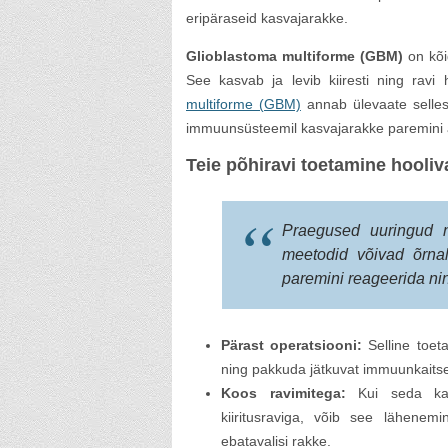
eripäraseid kasvajarakke.
Glioblastoma multiforme (GBM)
on kõi
See kasvab ja levib kiiresti ning ravi h
multiforme (GBM)
annab ülevaate sellest
immuunsüsteemil kasvajarakke paremini är
Teie põhiravi toetamine hooli
Praegused uuringud n
meetodid võivad õrnal
paremini reageerida ni
Pärast operatsiooni:
Selline toet
ning pakkuda jätkuvat immuunkaitset
Koos ravimitega:
Kui seda kasu
kiiritusraviga, võib see lähenem
ebatavalisi rakke.