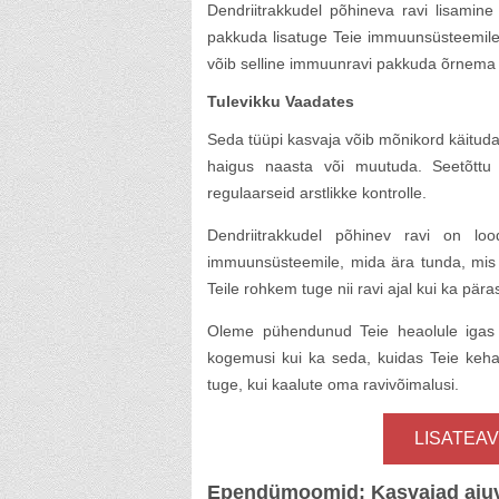
Dendriitrakkudel põhineva ravi lisamin
pakkuda lisatuge Teie immuunsüsteemile.
võib selline immuunravi pakkuda õrnema j
Tulevikku Vaadates
Seda tüüpi kasvaja võib mõnikord käituda 
haigus naasta või muutuda. Seetõttu 
regulaarseid arstlikke kontrolle.
Dendriitrakkudel põhinev ravi on lo
immuunsüsteemile, mida ära tunda, mis
Teile rohkem tuge nii ravi ajal kui ka pära
Oleme pühendunud Teie heaolule igas m
kogemusi kui ka seda, kuidas Teie keha r
tuge, kui kaalute oma ravivõimalusi.
LISATEAV
Ependümoomid: Kasvajad ajuv