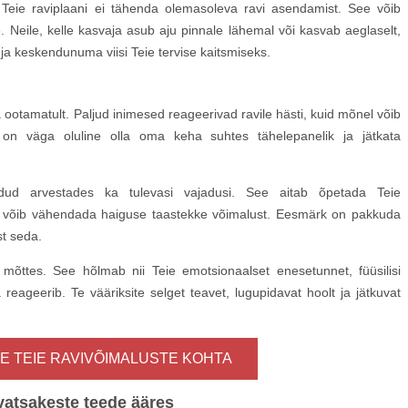
e Teie raviplaani ei tähenda olemasoleva ravi asendamist. See võib
 Neile, kelle kasvaja asub aju pinnale lähemal või kasvab aeglaselt,
a keskendunuma viisi Teie tervise kaitsmiseks.
ootamatult. Paljud inimesed reageerivad ravile hästi, kuid mõnel võib
on väga oluline olla oma keha suhtes tähelepanelik ja jätkata
odud arvestades ka tulevasi vajadusi. See aitab õpetada Teie
 võib vähendada haiguse taastekke võimalust. Eesmärk on pakkuda
st seda.
õttes. See hõlmab nii Teie emotsionaalset enesetunnet, füüsilisi
eageerib. Te vääriksite selget teavet, lugupidavat hoolt ja jätkuvat
E TEIE RAVIVÕIMALUSTE KOHTA
atsakeste teede ääres