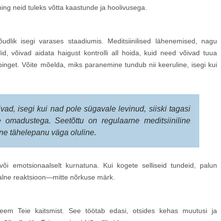
ing neid tuleks võtta kaastunde ja hoolivusega.
õudlik isegi varases staadiumis. Meditsiinilised lähenemised, nagu
id, võivad aidata haigust kontrolli all hoida, kuid need võivad tuua
 pinget. Võite mõelda, miks paranemine tundub nii keeruline, isegi kui
ad, isegi kui nad pole sügavale levinud, siiski tagasi
e omadustega. Seetõttu on regulaarne meditsiiniline
line tähelepanu väga oluline.
õi emotsionaalselt kurnatuna. Kui kogete selliseid tundeid, palun
aalne reaktsioon—mitte nõrkuse märk.
teem Teie kaitsmist. See töötab edasi, otsides kehas muutusi ja