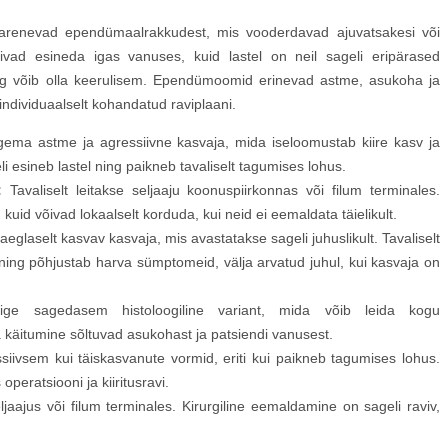
arenevad ependümaalrakkudest, mis vooderdavad ajuvatsakesi või
ivad esineda igas vanuses, kuid lastel on neil sageli eripärased
g võib olla keerulisem. Ependümoomid erinevad astme, asukoha ja
individuaalselt kohandatud raviplaani.
ema astme ja agressiivne kasvaja, mida iseloomustab kiire kasv ja
esineb lastel ning paikneb tavaliselt tagumises lohus.
:
Tavaliselt leitakse seljaaju koonuspiirkonnas või filum terminales.
id võivad lokaalselt korduda, kui neid ei eemaldata täielikult.
eglaselt kasvav kasvaja, mis avastatakse sageli juhuslikult. Tavaliselt
ning põhjustab harva sümptomeid, välja arvatud juhul, kui kasvaja on
ge sagedasem histoloogiline variant, mida võib leida kogu
 käitumine sõltuvad asukohast ja patsiendi vanusest.
siivsem kui täiskasvanute vormid, eriti kui paikneb tagumises lohus.
operatsiooni ja kiiritusravi.
jaajus või filum terminales. Kirurgiline eemaldamine on sageli raviv,