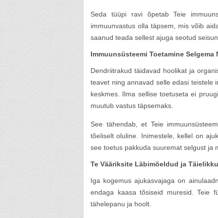
Seda tüüpi ravi õpetab Teie immuunsü
immuunvastus olla täpsem, mis võib aidata
saanud teada sellest ajuga seotud seisund
Immuunsüsteemi Toetamine Selgema
Dendriitrakud täidavad hoolikat ja organ
teavet ning annavad selle edasi teistel
keskmes. Ilma sellise toetuseta ei pruug
muutub vastus täpsemaks.
See tähendab, et Teie immuunsüsteem 
tõeliselt oluline. Inimestele, kellel on a
see toetus pakkuda suuremat selgust ja 
Te Vääriksite Läbimõeldud ja Täielikk
Iga kogemus ajukasvajaga on ainulaadne
endaga kaasa tõsiseid muresid. Teie fü
tähelepanu ja hoolt.