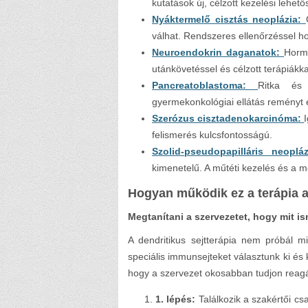
kutatások új, célzott kezelési lehet
Nyáktermelő cisztás neoplázia:
válhat. Rendszeres ellenőrzéssel ho
Neuroendokrin daganatok:
Hormo
utánkövetéssel és célzott terápiákka
Pancreatoblastoma:
Ritka és 
gyermekonkológiai ellátás reményt 
Szerózus cisztadenokarcinóma:
felismerés kulcsfontosságú.
Szolid-pseudopapilláris neopláz
kimenetelű. A műtéti kezelés és a 
Hogyan működik ez a terápia a
Megtanítani a szervezetet, hogy mit is
A dendritikus sejtterápia nem próbál mi
speciális immunsejteket választunk ki és 
hogy a szervezet okosabban tudjon reagá
1. lépés:
Találkozik a szakértői cs