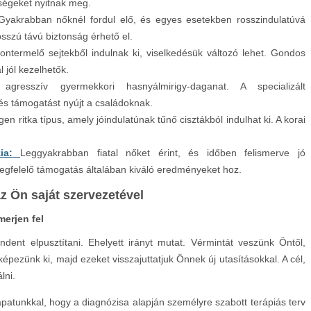
őségeket nyitnak meg.
Gyakrabban nőknél fordul elő, és egyes esetekben rosszindulatúvá
sszú távú biztonság érhető el.
ntermelő sejtekből indulnak ki, viselkedésük változó lehet. Gondos
l jól kezelhetők.
agresszív gyermekkori hasnyálmirigy-daganat. A specializált
és támogatást nyújt a családoknak.
Igen ritka típus, amely jóindulatúnak tűnő cisztákból indulhat ki. A korai
ia:
Leggyakrabban fiatal nőket érint, és időben felismerve jó
megfelelő támogatás általában kiváló eredményeket hoz.
z Ön saját szervezetével
merjen fel
ndent elpusztítani. Ehelyett irányt mutat. Vérmintát veszünk Öntől,
képezünk ki, majd ezeket visszajuttatjuk Önnek új utasításokkal. A cél,
lni.
apatunkkal, hogy a diagnózisa alapján személyre szabott terápiás terv