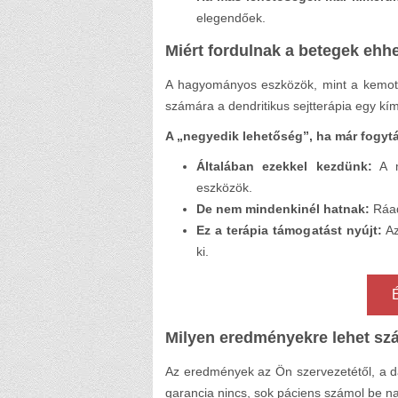
elegendőek.
Miért fordulnak a betegek eh
A hagyományos eszközök, mint a kemote
számára a dendritikus sejtterápia egy kí
A „negyedik lehetőség”, ha már fogyt
Általában ezekkel kezdünk:
A m
eszközök.
De nem mindenkinél hatnak:
Ráad
Ez a terápia támogatást nyújt:
Az
ki.
Milyen eredményekre lehet sz
Az eredmények az Ön szervezetétől, a d
garancia nincs, sok páciens számol be na