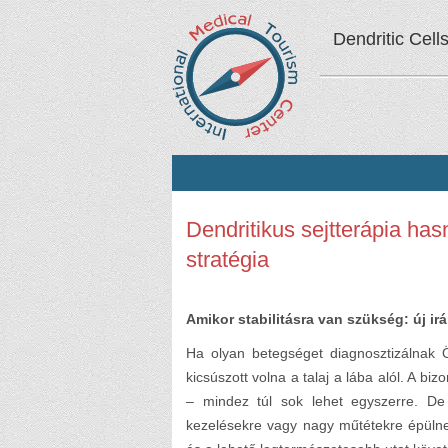
Dendritic Cell
Dendritikus sejtterápia ha
stratégia
Amikor stabilitásra van szükség: új i
Ha olyan betegséget diagnosztizálnak Ö
kicsúszott volna a talaj a lába alól. A bi
– mindez túl sok lehet egyszerre. De
kezelésekre vagy nagy műtétekre épülne