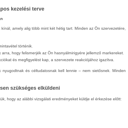
pos kezelési terve
an
 kínál, amely alig több mint két hétig tart. Minden az Ön szervezetére,
ntavétel történik.
ük arra, hogy felismerjék az Ön hasnyálmirigyére jellemző markereket.
ciókat és megfigyelést kap, a szervezete reakciójához igazítva.
nyugodtnak és céltudatosnak kell lennie – nem sietősnek. Minden
esen szükséges elküldeni
k, hogy az alábbi vizsgálati eredményeket küldje el érkezése előtt: