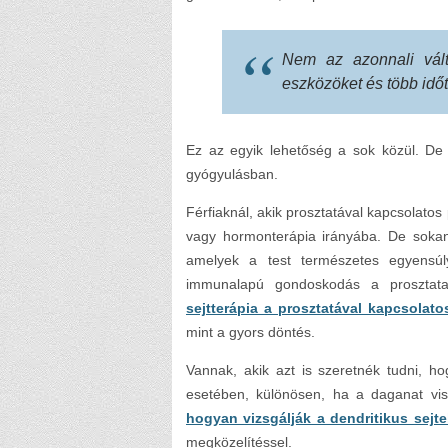
Nem az azonnali vált
eszközöket és több idő
Ez az egyik lehetőség a sok közül. D
gyógyulásban.
Férfiaknál, akik prosztatával kapcsolat
vagy hormonterápia irányába. De soka
amelyek a test természetes egyensúl
immunalapú gondoskodás a prosztat
sejtterápia a prosztatával kapcsolat
mint a gyors döntés.
Vannak, akik azt is szeretnék tudni, h
esetében, különösen, ha a daganat vis
hogyan vizsgálják a dendritikus sejt
megközelítéssel.