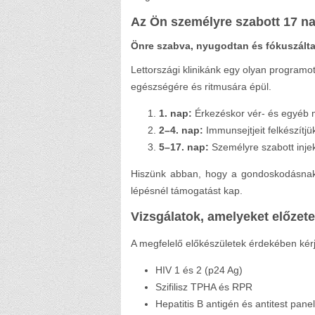
Az Ön személyre szabott 17 na
Önre szabva, nyugodtan és fókuszált
Lettországi klinikánk egy olyan programot
egészségére és ritmusára épül.
1. nap:
Érkezéskor vér- és egyéb mi
2–4. nap:
Immunsejtjeit felkészítj
5–17. nap:
Személyre szabott injek
Hiszünk abban, hogy a gondoskodásnak 
lépésnél támogatást kap.
Vizsgálatok, amelyeket előzet
A megfelelő előkészületek érdekében kérjü
HIV 1 és 2 (p24 Ag)
Szifilisz TPHA és RPR
Hepatitis B antigén és antitest panel