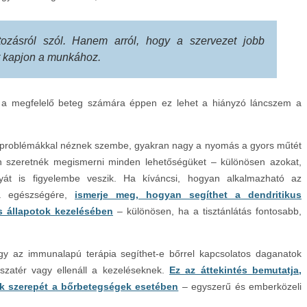
ozásról szól. Hanem arról, hogy a szervezet jobb
t kapjon a munkához.
e a megfelelő beteg számára éppen ez lehet a hiányzó láncszem a
os problémákkal néznek szembe, gyakran nagy a nyomás a gyors műtét
n szeretnék megismerni minden lehetőségüket – különösen azokat,
yát is figyelembe veszik. Ha kíváncsi, hogyan alkalmazható az
a egészségére,
ismerje meg, hogyan segíthet a dendritikus
os állapotok kezelésében
– különösen, ha a tisztánlátás fontosabb,
ogy az immunalapú terápia segíthet-e bőrrel kapcsolatos daganatok
szatér vagy ellenáll a kezeléseknek.
Ez az áttekintés bemutatja,
ek szerepét a bőrbetegségek esetében
– egyszerű és emberközeli