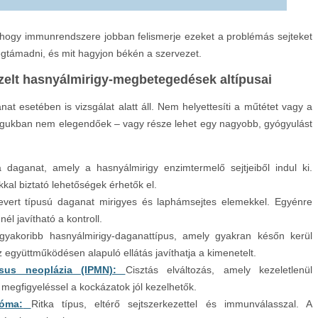
n, hogy immunrendszere jobban felismerje ezeket a problémás sejteket
megtámadni, és mit hagyjon békén a szervezet.
ezelt hasnyálmirigy-megbetegedések altípusai
at esetében is vizsgálat alatt áll. Nem helyettesíti a műtétet vagy a
agukban nem elegendőek – vagy része lehet egy nagyobb, gyógyulást
a daganat, amely a hasnyálmirigy enzimtermelő sejtjeiből indul ki.
ákkal biztató lehetőségek érhetők el.
evert típusú daganat mirigyes és laphámsejtes elemekkel. Egyénre
él javítható a kontroll.
gyakoribb hasnyálmirigy-daganattípus, amely gyakran későn kerül
z együttműködésen alapuló ellátás javíthatja a kimenetelt.
osus neoplázia (IPMN):
Cisztás elváltozás, amely kezeletlenül
megfigyeléssel a kockázatok jól kezelhetők.
nóma:
Ritka típus, eltérő sejtszerkezettel és immunválasszal. A