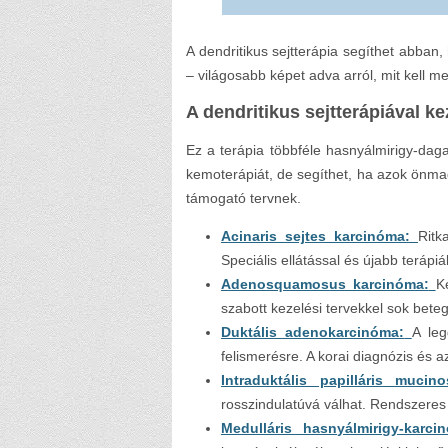
A dendritikus sejtterápia segíthet abba
– világosabb képet adva arról, mit kell 
A dendritikus sejtterápiával k
Ez a terápia többféle hasnyálmirigy-dagan
kemoterápiát, de segíthet, ha azok önm
támogató tervnek.
Acinaris sejtes karcinóma:
Ritk
Speciális ellátással és újabb terápi
Adenosquamosus karcinóma:
K
szabott kezelési tervekkel sok betegn
Duktális adenokarcinóma:
A leg
felismerésre. A korai diagnózis és a
Intraduktális papilláris mucin
rosszindulatúvá válhat. Rendszeres 
Medulláris hasnyálmirigy-karci