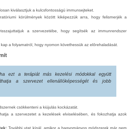
dosan kiválasztjuk a kulcsfontosságú immunsejteket.
ratóriumi körülmények között kiképezzük arra, hogy felismerjék a
.
visszajuttatjuk a szervezetébe, hogy segítsék az immunrendszer
 kap a folyamatról, hogy nyomon követhessük az előrehaladását.
mít
 ha ezt a terápiát más kezelési módokkal együtt
íthatja a szervezet ellenállóképességét és jobb
zernek csökkenteni a kiújulás kockázatát.
tja a szervezetet a kezelések elviselésében, és fokozhatja azok
tek:
További utat kínál, amikor a hagyományos módszerek már nem