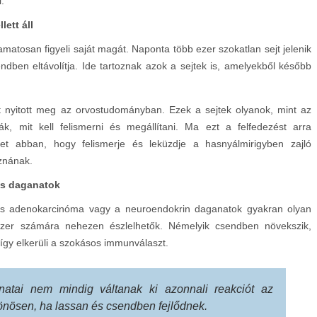
.
ett áll
matosan figyeli saját magát. Naponta több ezer szokatlan sejt jelenik
ben eltávolítja. Ide tartoznak azok a sejtek is, amelyekből később
ut nyitott meg az orvostudományban. Ezek a sejtek olyanok, mint az
, mit kell felismerni és megállítani. Ma ezt a felfedezést arra
tet abban, hogy felismerje és leküzdje a hasnyálmirigyben zajló
oznának.
es daganatok
ális adenokarcinóma vagy a neuroendokrin daganatok gyakran olyan
zer számára nehezen észlelhetők. Némelyik csendben növekszik,
így elkerüli a szokásos immunválaszt.
natai nem mindig váltanak ki azonnali reakciót az
nösen, ha lassan és csendben fejlődnek.