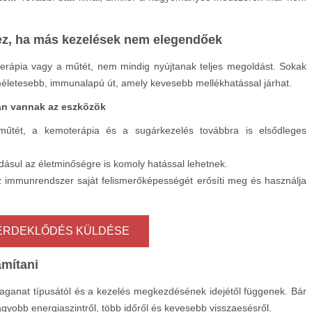
hez, ha más kezelések nem elegendőek
rápia vagy a műtét, nem mindig nyújtanak teljes megoldást. Sokak
méletesebb, immunalapú út, amely kevesebb mellékhatással járhat.
án vannak az eszközök
űtét, a kemoterápia és a sugárkezelés továbbra is elsődleges
ásul az életminőségre is komoly hatással lehetnek.
 immunrendszer saját felismerőképességét erősíti meg és használja
ÉRDEKLŐDÉS KÜLDÉSE
ámítani
aganat típusától és a kezelés megkezdésének idejétől függenek. Bár
gyobb energiaszintről, több időről és kevesebb visszaesésről.