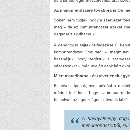
és a lehető legtermészetesebb utat követi
Az immunrendszere továbbra is Ön mell
Sokan nem tudják, hogy a szervezet folya
meg – de az immunrendszer ezeket csend
daganat alakulhatna ki.
A dendritikus sejtek felfedezése új kap
immunrendszer útmutatói – megmutatják
használjuk, hogy segítsük a szerveze
változásokat – még mielőtt azok kárt ok
Miért maradhatnak észrevétlenek egy
Bizonyos típusok, mint például a dukt
módon fejlődnek, hogy az immunrends
beleolvad az egészséges szövetek közé, 
A hasnyálmirigy daga
immunrendszerből, külö