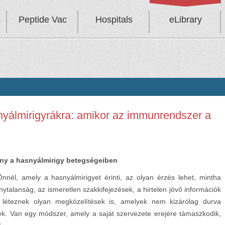
s
Peptide Vac
Hospitals
eLibrary
snyálmirigyrákra: amikor az immunrendszer a
rány a hasnyálmirigy betegségeiben
nnél, amely a hasnyálmirigyet érinti, az olyan érzés lehet, mintha
zonytalanság, az ismeretlen szakkifejezések, a hirtelen jövő információk
 léteznek olyan megközelítések is, amelyek nem kizárólag durva
k. Van egy módszer, amely a saját szervezete erejére támaszkodik,