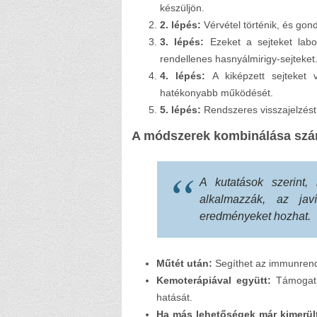
készüljön.
2. lépés:
Vérvétel történik, és gon
3. lépés:
Ezeket a sejteket labo
rendellenes hasnyálmirigy-sejteket
4. lépés:
A kiképzett sejteket 
hatékonyabb működését.
5. lépés:
Rendszeres visszajelzést
A módszerek kombinálása szá
A kutatások szerint,
alkalmazzák, az jav
eredményeket hozhat.
Műtét után:
Segíthet az immunrends
Kemoterápiával együtt:
Támogatha
hatását.
Ha más lehetőségek már kimerül