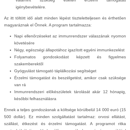
valamint szükség esetén érzelmi támogatás
igénybevételére.
Az itt töltött idő alatt minden lépést tiszteletteljesen és érthetően
magyaráznak el Önnek. A program tartalmazza:
Napi ellenőrzéseket az immunrendszer válaszának nyomon
követésére
Négy, egészségi állapotához igazított egyéni immunkezelést
Folyamatos gondoskodást képzett és figyelmes
szakemberektől
Gyógyulást támogató táplálkozási segítséget
Érzelmi támogatást és beszélgetést, amikor csak szüksége
van rá
Immunrendszeri előkészületek tárolását akár 12 hónapig,
későbbi felhasználásra
Ennek a teljes gondozásnak a költsége körülbelül 14 000 euró (15
500 dollár). Ez minden szolgáltatást tartalmaz: orvosi ellátást,
szállást, étkezést és érzelmi támogatást. A programot ritka