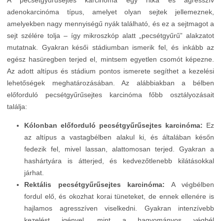
A pecsétgyűrűsejtes karcinóma egy ritka és agresszív
adenokarcinóma típus, amelyet olyan sejtek jellemeznek,
amelyekben nagy mennyiségű nyák található, és ez a sejtmagot a
sejt szélére tolja – így mikroszkóp alatt „pecsétgyűrű” alakzatot
mutatnak. Gyakran késői stádiumban ismerik fel, és inkább az
egész hasüregben terjed el, mintsem egyetlen csomót képezne.
Az adott altípus és stádium pontos ismerete segíthet a kezelési
lehetőségek meghatározásában. Az alábbiakban a bélben
előforduló pecsétgyűrűsejtes karcinóma főbb osztályozásait
találja:
Kólonban előforduló pecsétgyűrűsejtes karcinóma:
Ez
az altípus a vastagbélben alakul ki, és általában későn
fedezik fel, mivel lassan, alattomosan terjed. Gyakran a
hashártyára is átterjed, és kedvezőtlenebb kilátásokkal
járhat.
Rektális pecsétgyűrűsejtes karcinóma:
A végbélben
fordul elő, és okozhat korai tüneteket, de ennek ellenére is
hajlamos agresszíven viselkedni. Gyakran intenzívebb
kezelést igényel, mint a hagyományos végbél