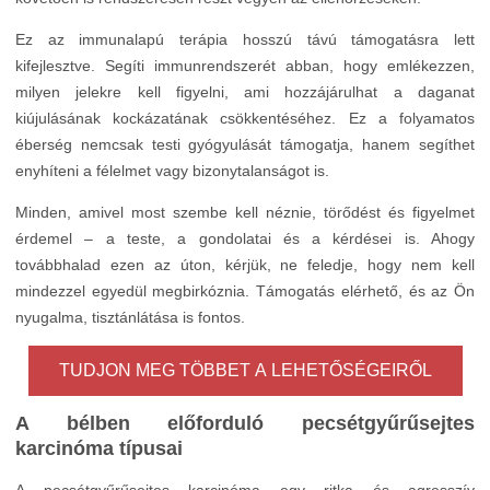
Ez az immunalapú terápia hosszú távú támogatásra lett
kifejlesztve. Segíti immunrendszerét abban, hogy emlékezzen,
milyen jelekre kell figyelni, ami hozzájárulhat a daganat
kiújulásának kockázatának csökkentéséhez. Ez a folyamatos
éberség nemcsak testi gyógyulását támogatja, hanem segíthet
enyhíteni a félelmet vagy bizonytalanságot is.
Minden, amivel most szembe kell néznie, törődést és figyelmet
érdemel – a teste, a gondolatai és a kérdései is. Ahogy
továbbhalad ezen az úton, kérjük, ne feledje, hogy nem kell
mindezzel egyedül megbirkóznia. Támogatás elérhető, és az Ön
nyugalma, tisztánlátása is fontos.
TUDJON MEG TÖBBET A LEHETŐSÉGEIRŐL
A bélben előforduló pecsétgyűrűsejtes
karcinóma típusai