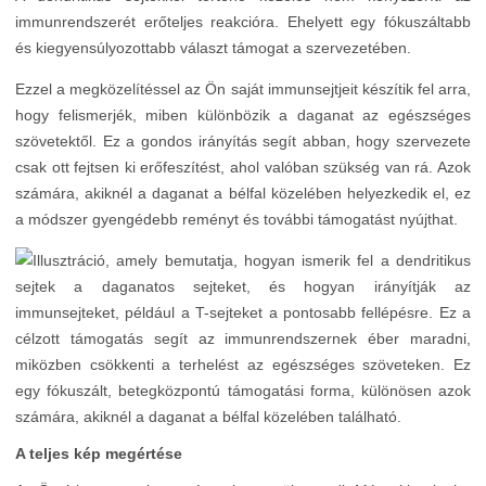
immunrendszerét erőteljes reakcióra. Ehelyett egy fókuszáltabb
és kiegyensúlyozottabb választ támogat a szervezetében.
Ezzel a megközelítéssel az Ön saját immunsejtjeit készítik fel arra,
hogy felismerjék, miben különbözik a daganat az egészséges
szövetektől. Ez a gondos irányítás segít abban, hogy szervezete
csak ott fejtsen ki erőfeszítést, ahol valóban szükség van rá. Azok
számára, akiknél a daganat a bélfal közelében helyezkedik el, ez
a módszer gyengédebb reményt és további támogatást nyújthat.
A teljes kép megértése