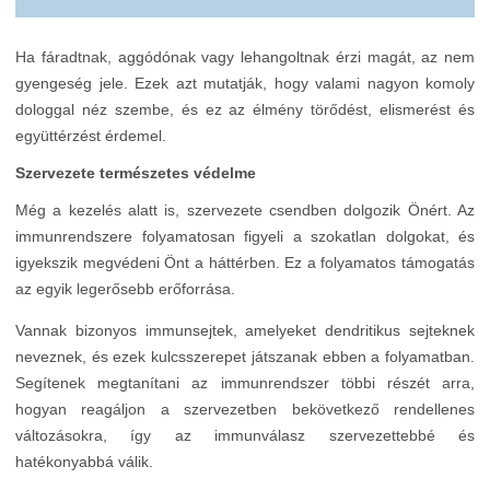
Ha fáradtnak, aggódónak vagy lehangoltnak érzi magát, az nem
gyengeség jele. Ezek azt mutatják, hogy valami nagyon komoly
dologgal néz szembe, és ez az élmény törődést, elismerést és
együttérzést érdemel.
Szervezete természetes védelme
Még a kezelés alatt is, szervezete csendben dolgozik Önért. Az
immunrendszere folyamatosan figyeli a szokatlan dolgokat, és
igyekszik megvédeni Önt a háttérben. Ez a folyamatos támogatás
az egyik legerősebb erőforrása.
Vannak bizonyos immunsejtek, amelyeket dendritikus sejteknek
neveznek, és ezek kulcsszerepet játszanak ebben a folyamatban.
Segítenek megtanítani az immunrendszer többi részét arra,
hogyan reagáljon a szervezetben bekövetkező rendellenes
változásokra, így az immunválasz szervezettebbé és
hatékonyabbá válik.