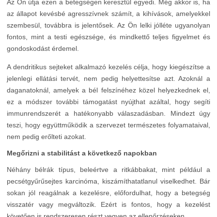
Az Ön útja ezen a betegségen keresztül egyedi. Még akkor is, ha
az állapot kevésbé agresszívnek számít, a kihívások, amelyekkel
szembesül, továbbra is jelentősek. Az Ön lelki jólléte ugyanolyan
fontos, mint a testi egészsége, és mindkettő teljes figyelmet és
gondoskodást érdemel.
A dendritikus sejteket alkalmazó kezelés célja, hogy kiegészítse a
jelenlegi ellátási tervét, nem pedig helyettesítse azt. Azoknál a
daganatoknál, amelyek a bél felszínéhez közel helyezkednek el,
ez a módszer további támogatást nyújthat azáltal, hogy segíti
immunrendszerét a hatékonyabb válaszadásban. Mindezt úgy
teszi, hogy együttműködik a szervezet természetes folyamataival,
nem pedig erőlteti azokat.
Megőrizni a stabilitást a következő napokban
Néhány bélrák típus, beleértve a ritkábbakat, mint például a
pecsétgyűrűsejtes karcinóma, kiszámíthatatlanul viselkedhet. Bár
sokan jól reagálnak a kezelésre, előfordulhat, hogy a betegség
visszatér vagy megváltozik. Ezért is fontos, hogy a kezelést
követően is rendszeresen részt vegyen az ellenőrzéseken.