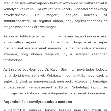
Még a bél nyálkahártyájában bekövetkező apró sejtváltozásokat is
komolyan kell venni. Ha ezeket nem kezelik, visszatérhetnek vagy
növekedhetnek. Ha megérti, hogyan működik az
immunrendszere, az segíthet abban, hogy tájékozottabbnak és
magabiztosabbnak érezze magát.
Az esetek többségében az immunrendszere képes kezelni ezeket
a szokatlan sejteket. Előfordul azonban, hogy ezek a sejtek
megtanulnak észrevétlenek maradni. Ez megnehezíti a szervezet
számára, hogy időben reagáljon, így a betegség csendben
folytatódhat.
Az 1970-es években egy Dr. Ralph Steinman nevű tudós fedezte
fel a dendritikus sejteket. Kutatásai megmutatták, hogy ezek a
sejtek irányítják az immunválaszt, nem pedig közvetlenül támadják
a betegséget. Felfedezéséért 2011-ben Nobel-díjat kapott, és
munkája ma is hatással van a daganatos betegségek kezelésére.
Átgondolt és személyre szabott módszer
A dendritikus sejtekkel történő kezelés nem kényszeríti az