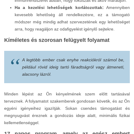
immunrendszerét abban, hogy fókuszált és aktív maradjon.
Ha a kezelési lehetőségek korlátozottak:
Amennyiben
kevesebb lehetőség áll rendelkezésre, ez a támogató
módszer még mindig adhat szervezetének egy lehetőséget
arra, hogy reagáljon az odafigyelést igénylő sejtekre.
Kíméletes és szorosan felügyelt folyamat
A legtöbb ember csak enyhe reakciókról számol be,
például rövid ideig tartó fáradtságról vagy átmeneti,
alacsony lázról.
Minden lépést az Ön kényelmének szem előtt tartásával
terveznek. A folyamatot szakemberek gondosan követik, és az Ön
egyéni igényeihez igazítják. Sokan csendes támogatást és
megnyugvást éreznek a gondozás ideje alatt, minimális fizikai
kellemetlenséggel.
17 napos program, amely az egész embert