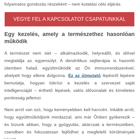
VEGYE FEL A KAPCSOLATOT CSAPATUNKKAL
Egy kezelés, amely a természethez hasonlóan
működik
A természet nem siet – alkalmazkodik, helyreállít, és idővel
megtalálja az egyensúlyt. A dendritikus sejtterápia is hasonló
ütemben halad, együttműködik az Ön immunrendszerével,
ahelyett hogy ellene dolgozna.
Ez az útmutató
lépésről lépésre
bemutatja, hogyan tükrözi a kezelés a szervezet saját
intelligenciáját – érthető lépések, valós idővonalak és kíméletes
pontosság jellemzi.
Nem arról van szó, hogy keményebben kell harcolni. Inkább arról,
hogy együttműködjünk mindazzal, ami már Önben gyökerezik –
és bízunk abban, hogy a gyógyulás, akárcsak a természetben,
csendben és fokozatosan fejlődhet a megfelelő körülmények