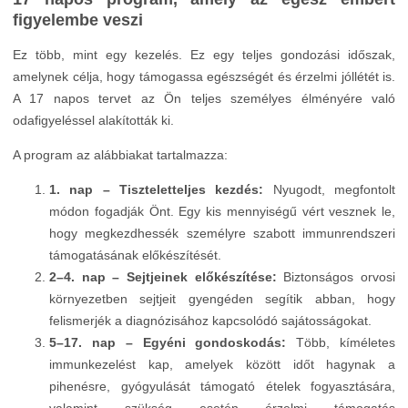
figyelembe veszi
Ez több, mint egy kezelés. Ez egy teljes gondozási időszak,
amelynek célja, hogy támogassa egészségét és érzelmi jóllétét is.
A 17 napos tervet az Ön teljes személyes élményére való
odafigyeléssel alakították ki.
A program az alábbiakat tartalmazza:
1. nap – Tiszteletteljes kezdés:
Nyugodt, megfontolt
módon fogadják Önt. Egy kis mennyiségű vért vesznek le,
hogy megkezdhessék személyre szabott immunrendszeri
támogatásának előkészítését.
2–4. nap – Sejtjeinek előkészítése:
Biztonságos orvosi
környezetben sejtjeit gyengéden segítik abban, hogy
felismerjék a diagnózisához kapcsolódó sajátosságokat.
5–17. nap – Egyéni gondoskodás:
Több, kíméletes
immunkezelést kap, amelyek között időt hagynak a
pihenésre, gyógyulását támogató ételek fogyasztására,