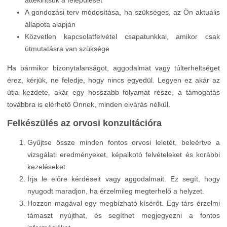
áttekintsük a felépülését
A gondozási terv módosítása, ha szükséges, az Ön aktuális
állapota alapján
Közvetlen kapcsolatfelvétel csapatunkkal, amikor csak
útmutatásra van szüksége
Ha bármikor bizonytalanságot, aggodalmat vagy túlterheltséget
érez, kérjük, ne feledje, hogy nincs egyedül. Legyen ez akár az
útja kezdete, akár egy hosszabb folyamat része, a támogatás
továbbra is elérhető Önnek, minden elvárás nélkül.
Felkészülés az orvosi konzultációra
Gyűjtse össze minden fontos orvosi leletét, beleértve a
vizsgálati eredményeket, képalkotó felvételeket és korábbi
kezeléseket.
Írja le előre kérdéseit vagy aggodalmait. Ez segít, hogy
nyugodt maradjon, ha érzelmileg megterhelő a helyzet.
Hozzon magával egy megbízható kísérőt. Egy társ érzelmi
támaszt nyújthat, és segíthet megjegyezni a fontos