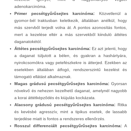
adenokarcinóma.
Primer pecsétgyűrűsejtes karcinóma:
Közvetlenül a
gyomor-bél traktusban keletkezik, általában anélkül, hogy
más szervből terjedt volna át. A pontos azonosítás fontos,
mert a kezelése eltér a más szervekből kiinduló áttétes
daganatokétól.
Áttétes pecsétgyűrűsejtes karcinóma:
Ez azt jelenti, hogy
a daganat túljutott a bélen, és gyakran a hashártyára,
nyirokcsomókra vagy petefészkekre is átterjed. Ezekben az
esetekben általában átfogó, rendszerszintű kezelést és
támogató ellátást alkalmaznak.
Magas grádusú pecsétgyűrűsejtes karcinóma:
Gyorsan
növekvő és nehezen kezelhető daganat, amelynél nagyobb
a korai áttétképződés és kiújulás kockázata.
Alacsony grádusú pecsétgyűrűsejtes karcinóma:
Ritka
és kevésbé agresszív, mint a tipikus esetek, de lassabb
terjedése miatt is fontos a rendszeres ellenőrzés.
Rosszul differenciált pecsétgyűrűsejtes karcinóma:
A