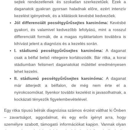
sejtek rendezetlenek és szokatlan szerkezetűek. Ezek a
daganatok gyakran gyorsan haladnak előre, ezért intenzív
kezelést igényelnek, és a kilátások kevésbé kedvezőek.
Jól differenciált pecsétgyűrűsejtes karcinóma:
Kevésbé
gyakori, és valamivel kedvezőbb lefolyású, mint a rosszul
differenciált formák, de a magas nyáktartalom továbbra is
kihívást jelent a diagnózis és a kezelés során.
I. stádiumú pecsétgyűrűsejtes karcinóma:
A daganat
csak a bélfal belső rétegeire korlátozódik. Bár ritka, a korai
stádiumban felismert daganatokat műtéttel eredményesen
lehet kezelni.
II. stádiumú pecsétgyűrűsejtes karcinóma:
A daganat
már átterjedt a bélfalon, de még nem érte el a
nyirokcsomókat. Ilyenkor további kezelést is javasolhatnak, a
kockázati tényezők figyelembevételével.
Egy ritka típusú bélrák diagnózisa számos érzést válthat ki Önben
– zavartságot, aggodalmat, és egy erős igényt arra, hogy
személyre szabott, támogató információkat kapjon. Vannak olyan