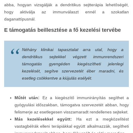
abba, hogyan vizsgálják a dendritikus sejtterápia lehetőségét,
hogy aktiválja az immunválaszt ennél a szokatlan
daganattípusnál.
E támogatás beillesztése a fő kezelési tervébe
Néhány klinikai tapasztalat arra utal, hogy a
dendritikus sejtekkel végzett immunrendszeri
támogatás gyengéden kiegészítheti jelenlegi
kezelését, segítve szervezetét éber maradni, és
esetleg csökkentve a kiújulás esélyét.
Műtét után:
Ez a kiegészítő immunirányítás segíthet a
gyógyulási időszakban, támogatva szervezetét abban, hogy
felismerje az esetlegesen visszamaradt rendellenes sejteket.
Más kezelésekkel együtt:
Ha ezt a megközelítést
vastagbélrák elleni terápiákkal együtt alkalmazzák, segítheti