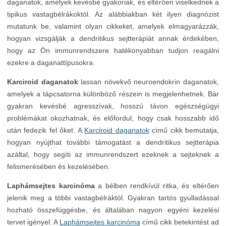
daganatok, amelyek kevésbé gyakoriak, és eltérően viselkednek a
tipikus vastagbélrákoktól. Az alábbiakban két ilyen diagnózist
mutatunk be, valamint olyan cikkeket, amelyek elmagyarázzák,
hogyan vizsgálják a dendritikus sejtterápiát annak érdekében,
hogy az Ön immunrendszere hatékonyabban tudjon reagálni
ezekre a daganattípusokra.
Karciroid daganatok
lassan növekvő neuroendokrin daganatok,
amelyek a tápcsatorna különböző részein is megjelenhetnek. Bár
gyakran kevésbé agresszívak, hosszú távon egészségügyi
problémákat okozhatnak, és előfordul, hogy csak hosszabb idő
után fedezik fel őket. A
Karciroid daganatok
című cikk bemutatja,
hogyan nyújthat további támogatást a dendritikus sejtterápia
azáltal, hogy segíti az immunrendszert ezeknek a sejteknek a
felismerésében és kezelésében.
Laphámsejtes karcinóma
a bélben rendkívül ritka, és eltérően
jelenik meg a többi vastagbélráktól. Gyakran tartós gyulladással
hozható összefüggésbe, és általában nagyon egyéni kezelési
tervet igényel. A
Laphámsejtes karcinóma
című cikk betekintést ad