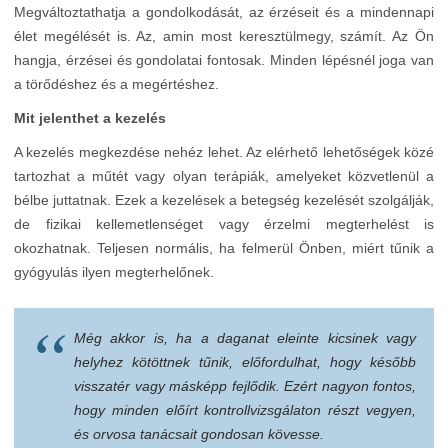
Megváltoztathatja a gondolkodását, az érzéseit és a mindennapi
élet megélését is. Az, amin most keresztülmegy, számít. Az Ön
hangja, érzései és gondolatai fontosak. Minden lépésnél joga van
a törődéshez és a megértéshez.
Mit jelenthet a kezelés
A kezelés megkezdése nehéz lehet. Az elérhető lehetőségek közé
tartozhat a műtét vagy olyan terápiák, amelyeket közvetlenül a
bélbe juttatnak. Ezek a kezelések a betegség kezelését szolgálják,
de fizikai kellemetlenséget vagy érzelmi megterhelést is
okozhatnak. Teljesen normális, ha felmerül Önben, miért tűnik a
gyógyulás ilyen megterhelőnek.
Még akkor is, ha a daganat eleinte kicsinek vagy
helyhez kötöttnek tűnik, előfordulhat, hogy később
visszatér vagy másképp fejlődik. Ezért nagyon fontos,
hogy minden előírt kontrollvizsgálaton részt vegyen,
és orvosa tanácsait gondosan kövesse.