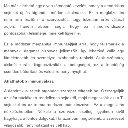
Ma már elérhető egy olyan támogató kezelés, amely a dendritikus
sejteket új és átgondolt módon alkalmazza. Ez a megközelítés
nem arra ösztönzi a szervezetét, hogy túlzottan erős választ
adjon, hanem abban segít, hogy az immunrendszere
pontosabban felismerje, mire kell figyelnie.
Ez a módszer megtanítja immunsejtjeit arra, hogy felismerjék a
méhnyaki daganat bizonyos jellemzőit. Így lehetővé válik egy
kíméletesebb és személyre szabottabb reakció. Azok számára,
akiknél korán diagnosztizálták a betegséget, ez a lehetőség
csendes bátorítást és valódi reményt nyújthat.
Átláthatóbb immunválasz
A dendritikus sejtek átgondolt szerepet töltenek be. Összegyűjtik
az információkat a rendellenes sejtekről, majd megosztják azt a T-
sejtekkel és az immunrendszer más részeivel. Ez a megosztás
nélkülözhetetlen. Nélküle a szervezet esetleg figyelmen kívül
hagyhatja a fontos dolgokat. Ha azonban megtörténik, a szervezet
világosabb iránymutatást és célt kap.