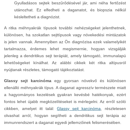
Gyulladásos sejtek beszűrődésével jár, ami néha fertőzést
utánozhat. Ez elfedheti a daganatot, és biopszia nélkül
késleltetheti a diagnózist.
A ritka méhnyakrák típusok további nehézségeket jelenthetnek,
különösen, ha szokatlan sejttípusok vagy növekedési mintázatok
is jelen vannak. Amennyiben az Ön diagnózisa ezek valamelyikét
tartalmazza, érdemes lehet megismernie, hogyan vizsgálják
jelenleg a dendritikus sejt terápiát, amely támogató, immunalapú
lehetőségeket kínálhat. Az alábbi cikkek két ritka altípusról
nyújtanak részletes, támogató tájékoztatást.
Glassy sejt karcinóma
egy gyorsan növekvő és különösen
ellenálló méhnyakrák típus. A daganat agresszív természete miatt
a hagyományos kezelések gyakran kevésbé hatékonyak, ezért
fontos lehet újabb megközelítéseket is mérlegelni. Az erről szóló
cikkben, amelyet itt talál:
Glassy sejt karcinóma
, részletesen
olvashat arról, hogyan segítheti a dendritikus sejt terápia az
immunrendszert a daganat egyedi jellemzőinek felismerésében.