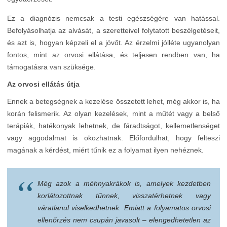
Ez a diagnózis nemcsak a testi egészségére van hatással.
Befolyásolhatja az alvását, a szeretteivel folytatott beszélgetéseit,
és azt is, hogyan képzeli el a jövőt. Az érzelmi jólléte ugyanolyan
fontos, mint az orvosi ellátása, és teljesen rendben van, ha
támogatásra van szüksége.
Az orvosi ellátás útja
Ennek a betegségnek a kezelése összetett lehet, még akkor is, ha
korán felismerik. Az olyan kezelések, mint a műtét vagy a belső
terápiák, hatékonyak lehetnek, de fáradtságot, kellemetlenséget
vagy aggodalmat is okozhatnak. Előfordulhat, hogy felteszi
magának a kérdést, miért tűnik ez a folyamat ilyen nehéznek.
Még azok a méhnyakrákok is, amelyek kezdetben
korlátozottnak tűnnek, visszatérhetnek vagy
váratlanul viselkedhetnek. Emiatt a folyamatos orvosi
ellenőrzés nem csupán javasolt – elengedhetetlen az