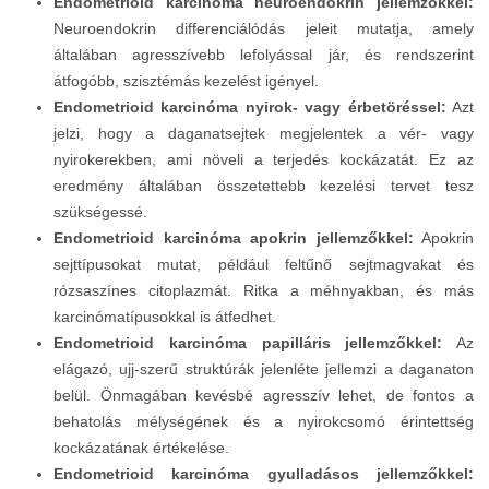
Endometrioid karcinóma neuroendokrin jellemzőkkel:
Neuroendokrin differenciálódás jeleit mutatja, amely
általában agresszívebb lefolyással jár, és rendszerint
átfogóbb, szisztémás kezelést igényel.
Endometrioid karcinóma nyirok- vagy érbetöréssel:
Azt
jelzi, hogy a daganatsejtek megjelentek a vér- vagy
nyirokerekben, ami növeli a terjedés kockázatát. Ez az
eredmény általában összetettebb kezelési tervet tesz
szükségessé.
Endometrioid karcinóma apokrin jellemzőkkel:
Apokrin
sejttípusokat mutat, például feltűnő sejtmagvakat és
rózsaszínes citoplazmát. Ritka a méhnyakban, és más
karcinómatípusokkal is átfedhet.
Endometrioid karcinóma papilláris jellemzőkkel:
Az
elágazó, ujj-szerű struktúrák jelenléte jellemzi a daganaton
belül. Önmagában kevésbé agresszív lehet, de fontos a
behatolás mélységének és a nyirokcsomó érintettség
kockázatának értékelése.
Endometrioid karcinóma gyulladásos jellemzőkkel: