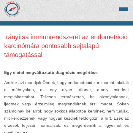
Irányítsa immunrendszerét az endometrioid
karcinómára pontosabb sejtalapú
támogatással
Egy életet megváltoztató diagnózis megértése
Amikor azt mondják Önnek, hogy endometrioid karcinómát találtak
a méhnyakon, az egy olyan pillanat, amely mindent
megváltoztathat. Teljesen természetes, ha bizonytalannak,
ijedtnek vagy érzelmileg megrendültnek érzi magát. Sokan
számolnak be arról, hogy sokkos állapotba kerülnek, nem tudják,
mit kérdezzenek, vagy hogyan kezdjék feldolgozni a hírt. Ezek az
érzések teljesen normálisak, és megérdemlik a figyelmét és
együttérzését.