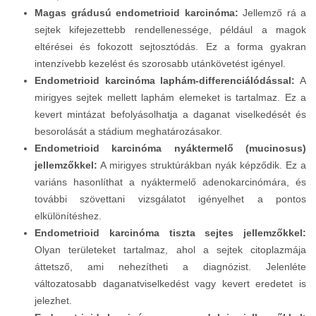
Magas grádusú endometrioid karcinóma:
Jellemző rá a
sejtek kifejezettebb rendellenessége, például a magok
eltérései és fokozott sejtosztódás. Ez a forma gyakran
intenzívebb kezelést és szorosabb utánkövetést igényel.
Endometrioid karcinóma laphám-differenciálódással:
A
mirigyes sejtek mellett laphám elemeket is tartalmaz. Ez a
kevert mintázat befolyásolhatja a daganat viselkedését és
besorolását a stádium meghatározásakor.
Endometrioid karcinóma nyáktermelő (mucinosus)
jellemzőkkel:
A mirigyes struktúrákban nyák képződik. Ez a
variáns hasonlíthat a nyáktermelő adenokarcinómára, és
további szövettani vizsgálatot igényelhet a pontos
elkülönítéshez.
Endometrioid karcinóma tiszta sejtes jellemzőkkel:
Olyan területeket tartalmaz, ahol a sejtek citoplazmája
áttetsző, ami nehezítheti a diagnózist. Jelenléte
változatosabb daganatviselkedést vagy kevert eredetet is
jelezhet.