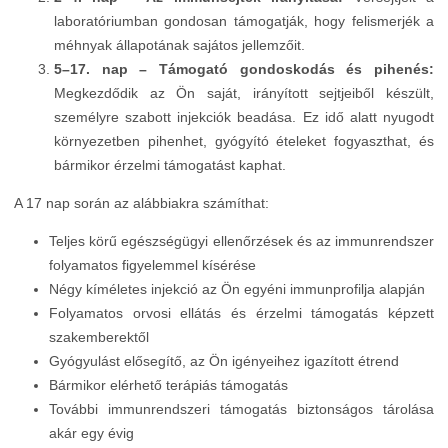
laboratóriumban gondosan támogatják, hogy felismerjék a
méhnyak állapotának sajátos jellemzőit.
5–17. nap – Támogató gondoskodás és pihenés:
Megkezdődik az Ön saját, irányított sejtjeiből készült,
személyre szabott injekciók beadása. Ez idő alatt nyugodt
környezetben pihenhet, gyógyító ételeket fogyaszthat, és
bármikor érzelmi támogatást kaphat.
A 17 nap során az alábbiakra számíthat:
Teljes körű egészségügyi ellenőrzések és az immunrendszer
folyamatos figyelemmel kísérése
Négy kíméletes injekció az Ön egyéni immunprofilja alapján
Folyamatos orvosi ellátás és érzelmi támogatás képzett
szakemberektől
Gyógyulást elősegítő, az Ön igényeihez igazított étrend
Bármikor elérhető terápiás támogatás
További immunrendszeri támogatás biztonságos tárolása
akár egy évig