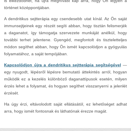
is elkezdődhet, ha újra meghívást kap arra, hogy Ön legyen a
történet középpontjában.
A dendritikus sejtterápia egy csendesebb utat kínál. Az Ön saját
immunsejtjeinek egy részét segíti abban, hogy tisztán felismerjék
a daganatot, így támogatja szervezete munkáját anélkül, hogy
további terhet jelentene. Gyengéd, megfontolt és tiszteletteljes
módon segíthet abban, hogy Ön ismét kapcsolódjon a gyógyulás
folyamatához, a saját tempójában.
Kapcsolódjon újra a dendritikus sejtterápia segítségével
—
egy nyugodt, lépésről lépésre bemutató áttekintés arról, hogyan
működik ez a kezelés különböző daganattípusok esetén, milyen
érzés lehet a folyamat, és hogyan segíthet visszanyerni a jelenlét
érzését.
Ha úgy érzi, eltávolodott saját ellátásától, ez lehetőséget adhat
arra, hogy ismét fontosnak és láthatónak érezze magát.