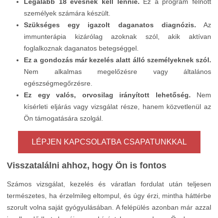
Legalább 18 évesnek kell lennie.
Ez a program felnőtt
személyek számára készült.
Szükséges egy igazolt daganatos diagnózis.
Az
immunterápia kizárólag azoknak szól, akik aktívan
foglalkoznak daganatos betegséggel.
Ez a gondozás már kezelés alatt álló személyeknek szól.
Nem alkalmas megelőzésre vagy általános
egészségmegőrzésre.
Ez egy valós, orvosilag irányított lehetőség.
Nem
kísérleti eljárás vagy vizsgálat része, hanem közvetlenül az
Ön támogatására szolgál.
LÉPJEN KAPCSOLATBA CSAPATUNKKAL
Visszatalálni ahhoz, hogy Ön is fontos
Számos vizsgálat, kezelés és váratlan fordulat után teljesen
természetes, ha érzelmileg eltompul, és úgy érzi, mintha háttérbe
szorult volna saját gyógyulásában. A felépülés azonban már azzal