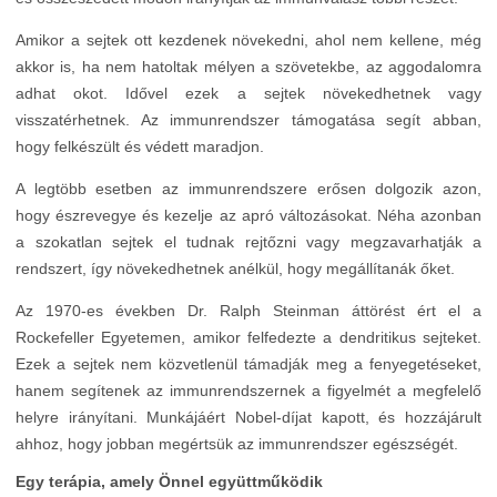
Amikor a sejtek ott kezdenek növekedni, ahol nem kellene, még
akkor is, ha nem hatoltak mélyen a szövetekbe, az aggodalomra
adhat okot. Idővel ezek a sejtek növekedhetnek vagy
visszatérhetnek. Az immunrendszer támogatása segít abban,
hogy felkészült és védett maradjon.
A legtöbb esetben az immunrendszere erősen dolgozik azon,
hogy észrevegye és kezelje az apró változásokat. Néha azonban
a szokatlan sejtek el tudnak rejtőzni vagy megzavarhatják a
rendszert, így növekedhetnek anélkül, hogy megállítanák őket.
Az 1970-es években Dr. Ralph Steinman áttörést ért el a
Rockefeller Egyetemen, amikor felfedezte a dendritikus sejteket.
Ezek a sejtek nem közvetlenül támadják meg a fenyegetéseket,
hanem segítenek az immunrendszernek a figyelmét a megfelelő
helyre irányítani. Munkájáért Nobel-díjat kapott, és hozzájárult
ahhoz, hogy jobban megértsük az immunrendszer egészségét.
Egy terápia, amely Önnel együttműködik