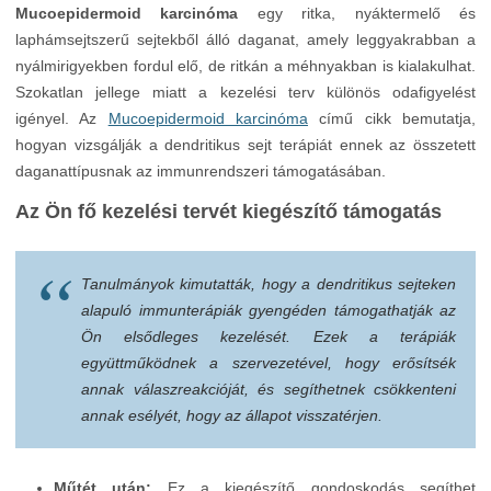
Mucoepidermoid karcinóma
egy ritka, nyáktermelő és
laphámsejtszerű sejtekből álló daganat, amely leggyakrabban a
nyálmirigyekben fordul elő, de ritkán a méhnyakban is kialakulhat.
Szokatlan jellege miatt a kezelési terv különös odafigyelést
igényel. Az
Mucoepidermoid karcinóma
című cikk bemutatja,
hogyan vizsgálják a dendritikus sejt terápiát ennek az összetett
daganattípusnak az immunrendszeri támogatásában.
Az Ön fő kezelési tervét kiegészítő támogatás
Tanulmányok kimutatták, hogy a dendritikus sejteken
alapuló immunterápiák gyengéden támogathatják az
Ön elsődleges kezelését. Ezek a terápiák
együttműködnek a szervezetével, hogy erősítsék
annak válaszreakcióját, és segíthetnek csökkenteni
annak esélyét, hogy az állapot visszatérjen.
Műtét után:
Ez a kiegészítő gondoskodás segíthet