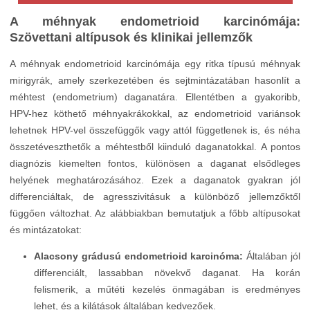
A méhnyak endometrioid karcinómája:
Szövettani altípusok és klinikai jellemzők
A méhnyak endometrioid karcinómája egy ritka típusú méhnyak
mirigyrák, amely szerkezetében és sejtmintázatában hasonlít a
méhtest (endometrium) daganatára. Ellentétben a gyakoribb,
HPV-hez köthető méhnyakrákokkal, az endometrioid variánsok
lehetnek HPV-vel összefüggők vagy attól függetlenek is, és néha
összetéveszthetők a méhtestből kiinduló daganatokkal. A pontos
diagnózis kiemelten fontos, különösen a daganat elsődleges
helyének meghatározásához. Ezek a daganatok gyakran jól
differenciáltak, de agresszivitásuk a különböző jellemzőktől
függően változhat. Az alábbiakban bemutatjuk a főbb altípusokat
és mintázatokat:
Alacsony grádusú endometrioid karcinóma:
Általában jól
differenciált, lassabban növekvő daganat. Ha korán
felismerik, a műtéti kezelés önmagában is eredményes
lehet, és a kilátások általában kedvezőek.