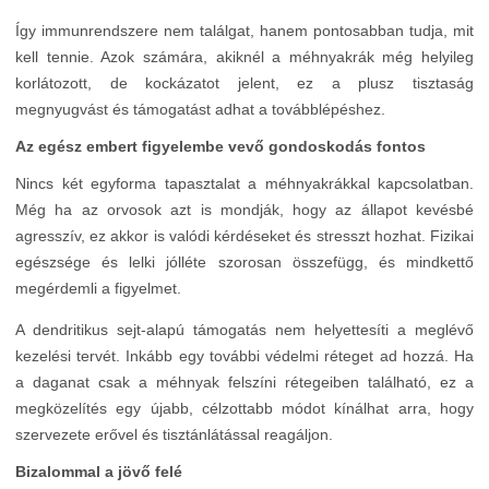
Így immunrendszere nem találgat, hanem pontosabban tudja, mit
kell tennie. Azok számára, akiknél a méhnyakrák még helyileg
korlátozott, de kockázatot jelent, ez a plusz tisztaság
megnyugvást és támogatást adhat a továbblépéshez.
Az egész embert figyelembe vevő gondoskodás fontos
Nincs két egyforma tapasztalat a méhnyakrákkal kapcsolatban.
Még ha az orvosok azt is mondják, hogy az állapot kevésbé
agresszív, ez akkor is valódi kérdéseket és stresszt hozhat. Fizikai
egészsége és lelki jólléte szorosan összefügg, és mindkettő
megérdemli a figyelmet.
A dendritikus sejt-alapú támogatás nem helyettesíti a meglévő
kezelési tervét. Inkább egy további védelmi réteget ad hozzá. Ha
a daganat csak a méhnyak felszíni rétegeiben található, ez a
megközelítés egy újabb, célzottabb módot kínálhat arra, hogy
szervezete erővel és tisztánlátással reagáljon.
Bizalommal a jövő felé