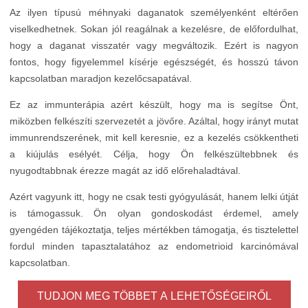
Az ilyen típusú méhnyaki daganatok személyenként eltérően
viselkedhetnek. Sokan jól reagálnak a kezelésre, de előfordulhat,
hogy a daganat visszatér vagy megváltozik. Ezért is nagyon
fontos, hogy figyelemmel kísérje egészségét, és hosszú távon
kapcsolatban maradjon kezelőcsapatával.
Ez az immunterápia azért készült, hogy ma is segítse Önt,
miközben felkészíti szervezetét a jövőre. Azáltal, hogy irányt mutat
immunrendszerének, mit kell keresnie, ez a kezelés csökkentheti
a kiújulás esélyét. Célja, hogy Ön felkészültebbnek és
nyugodtabbnak érezze magát az idő előrehaladtával.
Azért vagyunk itt, hogy ne csak testi gyógyulását, hanem lelki útját
is támogassuk. Ön olyan gondoskodást érdemel, amely
gyengéden tájékoztatja, teljes mértékben támogatja, és tisztelettel
fordul minden tapasztalatához az endometrioid karcinómával
kapcsolatban.
TUDJON MEG TÖBBET A LEHETŐSÉGEIRŐL