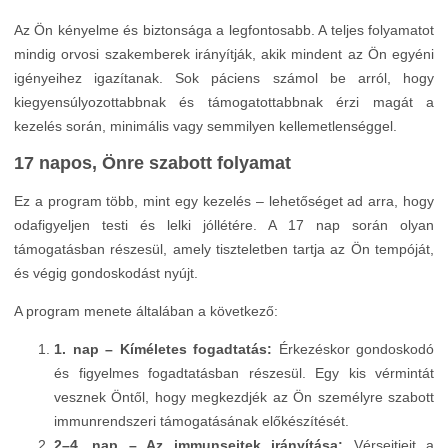
Az Ön kényelme és biztonsága a legfontosabb. A teljes folyamatot
mindig orvosi szakemberek irányítják, akik mindent az Ön egyéni
igényeihez igazítanak. Sok páciens számol be arról, hogy
kiegyensúlyozottabbnak és támogatottabbnak érzi magát a
kezelés során, minimális vagy semmilyen kellemetlenséggel.
17 napos, Önre szabott folyamat
Ez a program több, mint egy kezelés – lehetőséget ad arra, hogy
odafigyeljen testi és lelki jóllétére. A 17 nap során olyan
támogatásban részesül, amely tiszteletben tartja az Ön tempóját,
és végig gondoskodást nyújt.
A program menete általában a következő:
1. nap – Kíméletes fogadtatás:
Érkezéskor gondoskodó
és figyelmes fogadtatásban részesül. Egy kis vérmintát
vesznek Öntől, hogy megkezdjék az Ön személyre szabott
immunrendszeri támogatásának előkészítését.
2–4. nap – Az immunsejtek irányítása:
Vérsejtjeit a