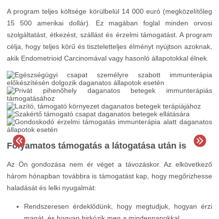
A program teljes költsége körülbelül 14 000 euró (megközelítőleg
15 500 amerikai dollár). Ez magában foglal minden orvosi
szolgáltatást, étkezést, szállást és érzelmi támogatást. A program
célja, hogy teljes körű és tiszteletteljes élményt nyújtson azoknak,
akik Endometrioid Carcinomával vagy hasonló állapotokkal élnek.
Folyamatos támogatás a látogatása után is
Az Ön gondozása nem ér véget a távozáskor. Az elkövetkező
három hónapban továbbra is támogatást kap, hogy megőrizhesse
haladását és lelki nyugalmát:
Rendszeresen érdeklődünk, hogy megtudjuk, hogyan érzi
magát, és hogyan birkózik meg a mindennapokkal