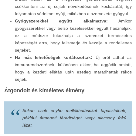
csökkenteni az új sejtek növekedésének kockázatát, így
folyamatos védelmet nyújt, miközben a szervezete gyógyul.
Gyógyszerekkel együtt alkalmazva:
Amikor
gyógyszerekkel vagy belső kezelésekkel együtt használják,
ez a módszer fokozhatja a szervezet természetes
képességét arra, hogy felismerje és kezelje a rendellenes
sejteket.
Ha más lehetőségek korlátozottak:
Új erőt adhat az
immunrendszerének, különösen akkor, ha aggódik amiatt,
hogy a kezdeti ellátás után esetleg maradhattak rákos
sejtek.
Átgondolt és kíméletes élmény
Sokan csak enyhe mellékhatásokat tapasztalnak,
például átmeneti fáradtságot vagy alacsony fokú
lázat.