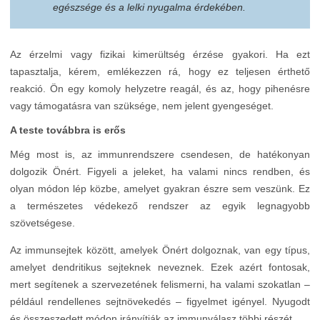
egészsége és a lelki nyugalma érdekében.
Az érzelmi vagy fizikai kimerültség érzése gyakori. Ha ezt
tapasztalja, kérem, emlékezzen rá, hogy ez teljesen érthető
reakció. Ön egy komoly helyzetre reagál, és az, hogy pihenésre
vagy támogatásra van szüksége, nem jelent gyengeséget.
A teste továbbra is erős
Még most is, az immunrendszere csendesen, de hatékonyan
dolgozik Önért. Figyeli a jeleket, ha valami nincs rendben, és
olyan módon lép közbe, amelyet gyakran észre sem veszünk. Ez
a természetes védekező rendszer az egyik legnagyobb
szövetségese.
Az immunsejtek között, amelyek Önért dolgoznak, van egy típus,
amelyet dendritikus sejteknek neveznek. Ezek azért fontosak,
mert segítenek a szervezetének felismerni, ha valami szokatlan –
például rendellenes sejtnövekedés – figyelmet igényel. Nyugodt
és összeszedett módon irányítják az immunválasz többi részét.