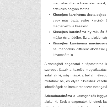
megnehezítheti a korai felismerést,
értékelés nagyon fontos.
Kissejtes karcinóma tiszta sejtes
vagy más tiszta sejtes karcinóm
megtervezni a kezelést.
Kissejtes karcinóma nyirok- és é
májba és a tüdőbe. Ez a tulajdonsá
Kissejtes karcinóma mucinosus
neuroendokrin differenciálódással
követésére is.
A vastagbél daganatai a tápcsatorna k
szerepet játszik a kezelés megválasztá
indulnak ki, míg mások a bélfal mélyebb
mutatnak be, és olyan cikkekhez vezetne
lehetőségeit az immunrendszer támogat
Adenokarcinóma
a vastagbélrák leggya
alakul ki. Ezek a daganatok lehetnek l