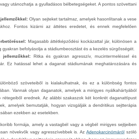
 vagy utánozhatja a gyulladásos bélbetegségeket. A pontos szövettani
 jellemzőkkel:
Olyan sejteket tartalmaz, amelyek hasonlítanak a vese
ákhoz. Fontos kizárni az áttétes eredetet, és ennek megfelelően
rbetöréssel:
Magasabb áttétképződési kockázattal jár, különösen a
g gyakran befolyásolja a stádiumbeosztást és a kezelés sürgősségét.
 jellemzőkkel:
Ritka és gyakran agresszív, mucintermeléssel és
 jár. Ez hatással lehet a daganat stádiumának meghatározására és
ülönböző szöveteiből is kialakulhatnak, és ez a különbség fontos
sában. Vannak olyan daganatok, amelyek a mirigyes nyálkahártyából
 rétegeiből erednek. Az alábbi szakaszok két konkrét daganattípust
k, amelyek bemutatják, hogyan vizsgálják a dendritikus sejtterápia
ásában ezekben az esetekben.
koribb formája, amely a vastagbél vagy a végbél mirigyes sejtjeiben
assan növekvők vagy agresszívebbek is. Az
Adenokarcinómáról
szóló