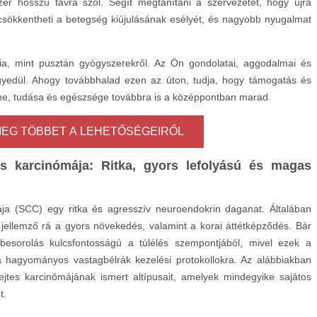
r hosszú távra szól. Segít megtanítani a szervezetét, hogy újra
 csökkentheti a betegség kiújulásának esélyét, és nagyobb nyugalmat
ia, mint pusztán gyógyszerekről. Az Ön gondolatai, aggodalmai és
 egyedül. Ahogy továbbhalad ezen az úton, tudja, hogy támogatás és
me, tudása és egészsége továbbra is a középpontban marad.
EG TÖBBET A LEHETŐSÉGEIRŐL
es karcinómája: Ritka, gyors lefolyású és magas
ája (SCC) egy ritka és agresszív neuroendokrin daganat. Általában
s jellemző rá a gyors növekedés, valamint a korai áttétképződés. Bár
 besorolás kulcsfontosságú a túlélés szempontjából, mivel ezek a
 hagyományos vastagbélrák kezelési protokollokra. Az alábbiakban
ejtes karcinómájának ismert altípusait, amelyek mindegyike sajátos
t.