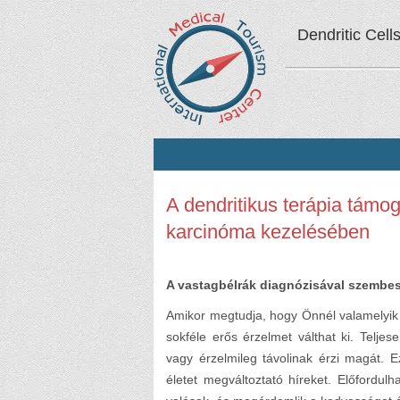
Dendritic Cell
A dendritikus terápia támo
karcinóma kezelésében
A vastagbélrák diagnózisával szembe
Amikor megtudja, hogy Önnél valamelyik v
sokféle erős érzelmet válthat ki. Telje
vagy érzelmileg távolinak érzi magát. 
életet megváltoztató híreket. Előfordul