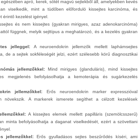
 egészében apró, kerek, sötét magvú sejtekből áll, amelyekben kevés
an viselkedik, mint a tüdőben előforduló kissejtes karcinóma, és
t érintő kezelést igényel.
sejtes és nem kissejtes (gyakran mirigyes, azaz adenokarcinóma)
ok attól függnek, melyik sejttípus a meghatározó, és a kezelés gyakran
es jelleggel:
A neuroendokrin jellemzők mellett laphámsejtes
ka, de a sejtek sokféleségét jelzi, ezért szélesebb körű diagnosztikai
inómás jellemzőkkel:
Mind mirigyes (glanduláris), mind kissejtes
es megjelenés befolyásolhatja a kemoterápia és sugárkezelés
krin jellemzőkkel:
Erős neuroendokrin marker expresszióval
an növekszik. A markerek ismerete segíthet a célzott kezelések
ellemzőkkel:
A kissejtes elemek mellett papilláris (szemölcsszerű)
an minta befolyásolhatja a daganat viselkedését, ezért a szövettani
ényel.
s jellemzőkkel:
Erős gyulladásos sejtes beszűrődés kíséri, ami