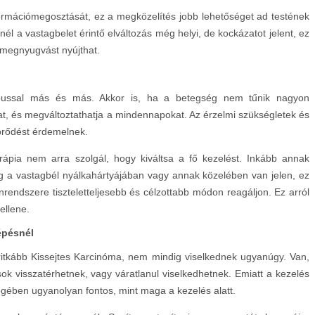
formációmegosztását, ez a megközelítés jobb lehetőséget ad testének
él a vastagbelet érintő elváltozás még helyi, de kockázatot jelent, ez
 megnyugvást nyújthat.
pussal más és más. Akkor is, ha a betegség nem tűnik nagyon
, és megváltoztathatja a mindennapokat. Az érzelmi szükségletek és
 törődést érdemelnek.
erápia nem arra szolgál, hogy kiváltsa a fő kezelést. Inkább annak
g a vastagbél nyálkahártyájában vagy annak közelében van jelen, ez
endszere tiszteletteljesebb és célzottabb módon reagáljon. Ez arról
ellene.
épésnél
 ritkább Kissejtes Karcinóma, nem mindig viselkednek ugyanúgy. Van,
ok visszatérhetnek, vagy váratlanul viselkedhetnek. Emiatt a kezelés
égében ugyanolyan fontos, mint maga a kezelés alatt.