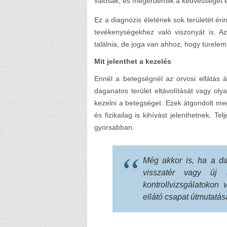
valósak, és megérdemlik a kedvességet é
Ez a diagnózis életének sok területét éri
tevékenységekhez való viszonyát is. A
találnia, de joga van ahhoz, hogy türelemm
Mit jelenthet a kezelés
Ennél a betegségnél az orvosi ellátás á
daganatos terület eltávolítását vagy ol
kezelni a betegséget. Ezek átgondolt me
és fizikailag is kihívást jelenthetnek. 
gyorsabban.
Még akkor is, ha a da
visszatér vagy új 
kontrollvizsgálatokon
ellátó csapat útmutatása