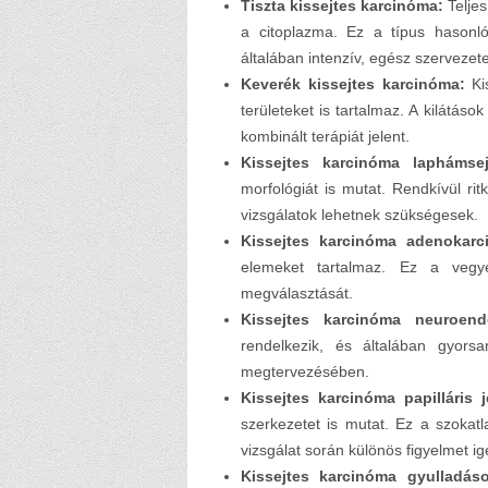
Tiszta kissejtes karcinóma:
Teljes
a citoplazma. Ez a típus hasonló
általában intenzív, egész szervezete
Keverék kissejtes karcinóma:
Kis
területeket is tartalmaz. A kilátás
kombinált terápiát jelent.
Kissejtes karcinóma laphámsejt
morfológiát is mutat. Rendkívül rit
vizsgálatok lehetnek szükségesek.
Kissejtes karcinóma adenokarc
elemeket tartalmaz. Ez a vegy
megválasztását.
Kissejtes karcinóma neuroendo
rendelkezik, és általában gyors
megtervezésében.
Kissejtes karcinóma papilláris j
szerkezetet is mutat. Ez a szokatl
vizsgálat során különös figyelmet ig
Kissejtes karcinóma gyulladáso