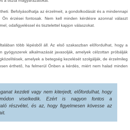
s a tiszta magyarázatokat.
ntheti. Befolyásolhatja az érzelmeit, a gondolkodását és a mindennapi
z Ön érzései fontosak. Nem kell minden kérdésre azonnal választ
el, odafigyeléssel és tisztelettel kapjon válaszokat.
ltalában több lépésből áll. Az első szakaszban előfordulhat, hogy a
yan gyógyszerek alkalmazását javasolják, amelyek célzottan próbálják
gközelítések, amelyek a betegség kezelését szolgálják, de érzelmileg
Teljesen érthető, ha felmerül Önben a kérdés, miért nem halad minden
ganat kezdeti vagy nem kiterjedt, előfordulhat, hogy
módon viselkedik. Ezért is nagyon fontos a
 való részvétel, és az, hogy figyelmesen kövesse az
it.