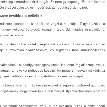
érzelmileg kimerültnek érzi magát. Ez nem gyengeség. Ez természetes
 Ön érzései valósak, és megértést, támogatást érdemelnek.
szere továbbra is működik
ndszere csendben, a háttérben végzi a munkáját. Figyeli azokat a
 ahogy kellene, és próbál reagálni rájuk. Bár mindez észrevétlenül
 Ön szervezetében.
ul a dendritikus sejtek, segítik ezt a választ. Ezek a sejtek abban
erje a szokatlan elváltozásokat, és segítenek más immunsejteknek
változások is odafigyelést igényelnek. Ha nem foglalkozunk velük,
atnak, amelyeket nehezebb kezelni. Ha megérti, hogyan működik az
y tájékozottabbnak és támogatottabbnak érezze magát.
s képes felismerni és kezelni ezeket a sejteket. Előfordul azonban,
dját annak, hogy elkerüljék a felismerést. Ilyenkor hasznos lehet az
lph Steinman azonosította az 1970-es években. Ezek a sejtek nem