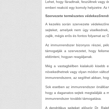
Lehet, hogy fáradtnak, feszültnek vagy 
emberi reakció egy komoly helyzetre. Az
Szervezete természetes védekezőrend
A kezelés során szervezete védekezőre
sejteket, amelyek nem úgy viselkednek,
zajlik, mégis erős és fontos folyamat az
Az immunrendszer bizonyos részei, példá
támogatják a szervezetet, hogy felism
eldönteni, hogyan reagáljanak.
Még a vastagbélben kialakuló kisebb el
növekedhetnek vagy olyan módon változh
immunrendszere, az segíthet abban, hog
Sok esetben az immunrendszer önállóan i
hogy a daganatos sejtek megtalálják a mó
immunrendszer további támogatása.
A dendritikus sejteket először Dr. Ra