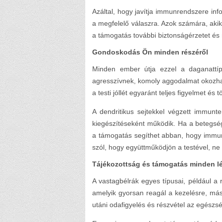
Azáltal, hogy javítja immunrendszere in
a megfelelő válaszra. Azok számára, akikn
a támogatás további biztonságérzetet és
Gondoskodás Ön minden részéről
Minden ember útja ezzel a daganattí
agresszívnek, komoly aggodalmat okozhat
a testi jóllét egyaránt teljes figyelmet és
A dendritikus sejtekkel végzett immunt
kiegészítéseként működik. Ha a betegsé
a támogatás segíthet abban, hogy immunr
szól, hogy együttműködjön a testével, ne 
Tájékozottság és támogatás minden l
A vastagbélrák egyes típusai, például a
amelyik gyorsan reagál a kezelésre, más
utáni odafigyelés és részvétel az egészs