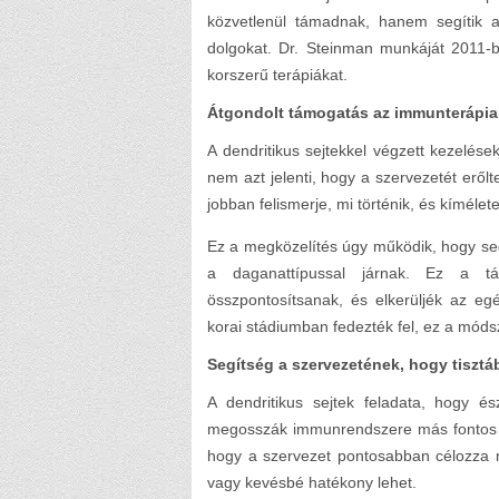
közvetlenül támadnak, hanem segítik 
dolgokat. Dr. Steinman munkáját 2011-b
korszerű terápiákat.
Átgondolt támogatás az immunterápia
A dendritikus sejtekkel végzett kezelése
nem azt jelenti, hogy a szervezetét erő
jobban felismerje, mi történik, és kímélet
Ez a megközelítés úgy működik, hogy seg
a daganattípussal járnak. Ez a t
összpontosítsanak, és elkerüljék az eg
korai stádiumban fedezték fel, ez a móds
Segítség a szervezetének, hogy tiszt
A dendritikus sejtek feladata, hogy és
megosszák immunrendszere más fontos ré
hogy a szervezet pontosabban célozza 
vagy kevésbé hatékony lehet.