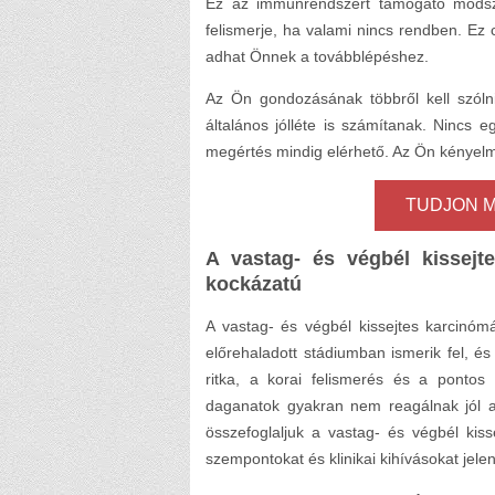
Ez az immunrendszert támogató módsze
felismerje, ha valami nincs rendben. Ez
adhat Önnek a továbblépéshez.
Az Ön gondozásának többről kell szóln
általános jólléte is számítanak. Nincs
megértés mindig elérhető. Az Ön kényel
TUDJON M
A vastag- és végbél kissejt
kockázatú
A vastag- és végbél kissejtes karcinóm
előrehaladott stádiumban ismerik fel, é
ritka, a korai felismerés és a pontos
daganatok gyakran nem reagálnak jól a
összefoglaljuk a vastag- és végbél kiss
szempontokat és klinikai kihívásokat jelen