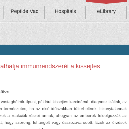
s
Peptide Vac
Hospitals
eLibrary
gathatja immunrendszerét a kissejtes
sülve
astagbélrák-típust, például kissejtes karcinómát diagnosztizáltak, ez
sen természetes, ha az első időszakban túlterheltnek, bizonytalannak
Ezek a reakciók részei annak, ahogyan az emberek feldolgozzák az
hat, hogy szorong, lehangolt vagy összezavarodott. Ezek az érzések