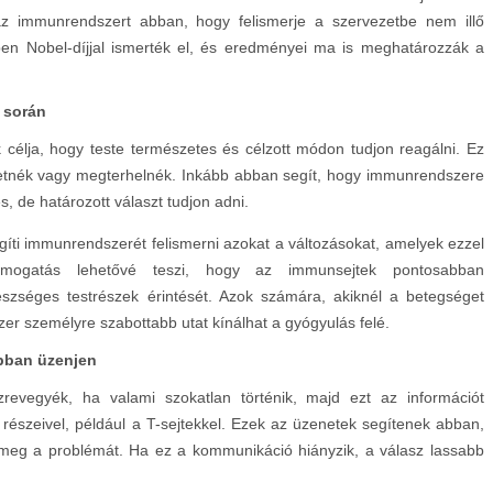
az immunrendszert abban, hogy felismerje a szervezetbe nem illő
en Nobel-díjjal ismerték el, és eredményei ma is meghatározzák a
 során
k célja, hogy teste természetes és célzott módon tudjon reagálni. Ez
ltetnék vagy megterhelnék. Inkább abban segít, hogy immunrendszere
es, de határozott választ tudjon adni.
íti immunrendszerét felismerni azokat a változásokat, amelyek ezzel
ámogatás lehetővé teszi, hogy az immunsejtek pontosabban
észséges testrészek érintését. Azok számára, akiknél a betegséget
zer személyre szabottabb utat kínálhat a gyógyulás felé.
ábban üzenjen
zrevegyék, ha valami szokatlan történik, majd ezt az információt
szeivel, például a T-sejtekkel. Ezek az üzenetek segítenek abban,
meg a problémát. Ha ez a kommunikáció hiányzik, a válasz lassabb