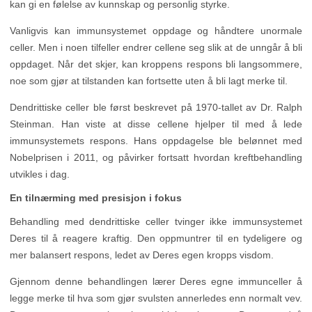
kan gi en følelse av kunnskap og personlig styrke.
Vanligvis kan immunsystemet oppdage og håndtere unormale
celler. Men i noen tilfeller endrer cellene seg slik at de unngår å bli
oppdaget. Når det skjer, kan kroppens respons bli langsommere,
noe som gjør at tilstanden kan fortsette uten å bli lagt merke til.
Dendrittiske celler ble først beskrevet på 1970-tallet av Dr. Ralph
Steinman. Han viste at disse cellene hjelper til med å lede
immunsystemets respons. Hans oppdagelse ble belønnet med
Nobelprisen i 2011, og påvirker fortsatt hvordan kreftbehandling
utvikles i dag.
En tilnærming med presisjon i fokus
Behandling med dendrittiske celler tvinger ikke immunsystemet
Deres til å reagere kraftig. Den oppmuntrer til en tydeligere og
mer balansert respons, ledet av Deres egen kropps visdom.
Gjennom denne behandlingen lærer Deres egne immunceller å
legge merke til hva som gjør svulsten annerledes enn normalt vev.