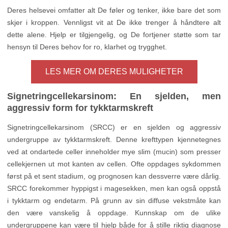
Deres helsevei omfatter alt De føler og tenker, ikke bare det som
skjer i kroppen. Vennligst vit at De ikke trenger å håndtere alt
dette alene. Hjelp er tilgjengelig, og De fortjener støtte som tar
hensyn til Deres behov for ro, klarhet og trygghet.
LES MER OM DERES MULIGHETER
Signetringcellekarsinom: En sjelden, men
aggressiv form for tykktarmskreft
Signetringcellekarsinom (SRCC) er en sjelden og aggressiv
undergruppe av tykktarmskreft. Denne krefttypen kjennetegnes
ved at ondartede celler inneholder mye slim (mucin) som presser
cellekjernen ut mot kanten av cellen. Ofte oppdages sykdommen
først på et sent stadium, og prognosen kan dessverre være dårlig.
SRCC forekommer hyppigst i magesekken, men kan også oppstå
i tykktarm og endetarm. På grunn av sin diffuse vekstmåte kan
den være vanskelig å oppdage. Kunnskap om de ulike
undergruppene kan være til hjelp både for å stille riktig diagnose