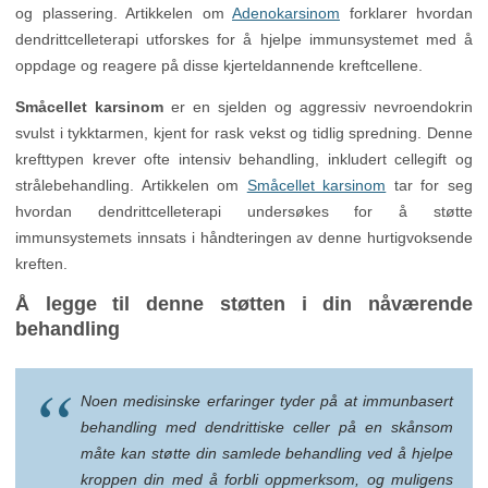
og plassering. Artikkelen om
Adenokarsinom
forklarer hvordan
dendrittcelleterapi utforskes for å hjelpe immunsystemet med å
oppdage og reagere på disse kjerteldannende kreftcellene.
Småcellet karsinom
er en sjelden og aggressiv nevroendokrin
svulst i tykktarmen, kjent for rask vekst og tidlig spredning. Denne
krefttypen krever ofte intensiv behandling, inkludert cellegift og
strålebehandling. Artikkelen om
Småcellet karsinom
tar for seg
hvordan dendrittcelleterapi undersøkes for å støtte
immunsystemets innsats i håndteringen av denne hurtigvoksende
kreften.
Å legge til denne støtten i din nåværende
behandling
Noen medisinske erfaringer tyder på at immunbasert
behandling med dendrittiske celler på en skånsom
måte kan støtte din samlede behandling ved å hjelpe
kroppen din med å forbli oppmerksom, og muligens