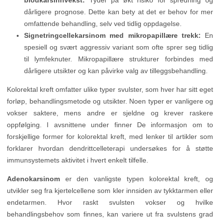
blodkarsinnvekst:
Tyder på økt risiko for spredning og
dårligere prognose. Dette kan bety at det er behov for mer
omfattende behandling, selv ved tidlig oppdagelse.
Signetringcellekarsinom med mikropapillære trekk:
En
spesiell og svært aggressiv variant som ofte sprer seg tidlig
til lymfeknuter. Mikropapillære strukturer forbindes med
dårligere utsikter og kan påvirke valg av tilleggsbehandling.
Kolorektal kreft omfatter ulike typer svulster, som hver har sitt eget
forløp, behandlingsmetode og utsikter. Noen typer er vanligere og
vokser saktere, mens andre er sjeldne og krever raskere
oppfølging. I avsnittene under finner De informasjon om to
forskjellige former for kolorektal kreft, med lenker til artikler som
forklarer hvordan dendrittcelleterapi undersøkes for å støtte
immunsystemets aktivitet i hvert enkelt tilfelle.
Adenokarsinom
er den vanligste typen kolorektal kreft, og
utvikler seg fra kjertelcellene som kler innsiden av tykktarmen eller
endetarmen. Hvor raskt svulsten vokser og hvilke
behandlingsbehov som finnes, kan variere ut fra svulstens grad