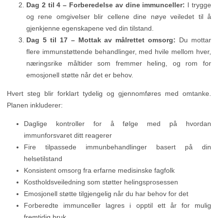
Dag 2 til 4 – Forberedelse av dine immunceller:
I trygge
og rene omgivelser blir cellene dine nøye veiledet til å
gjenkjenne egenskapene ved din tilstand.
Dag 5 til 17 – Mottak av målrettet omsorg:
Du mottar
flere immunstøttende behandlinger, med hvile mellom hver,
næringsrike måltider som fremmer heling, og rom for
emosjonell støtte når det er behov.
Hvert steg blir forklart tydelig og gjennomføres med omtanke.
Planen inkluderer:
Daglige kontroller for å følge med på hvordan
immunforsvaret ditt reagerer
Fire tilpassede immunbehandlinger basert på din
helsetilstand
Konsistent omsorg fra erfarne medisinske fagfolk
Kostholdsveiledning som støtter helingsprosessen
Emosjonell støtte tilgjengelig når du har behov for det
Forberedte immunceller lagres i opptil ett år for mulig
fremtidig bruk