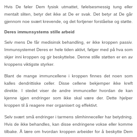
Hvis De føler Dem fysisk utmattet, følelsesmessig tung eller
mentalt sliten, betyr det ikke at De er svak. Det betyr at De går
gjennom noe svært krevende, og det fortjener forståelse og støtte.
Deres immunsystems stille arbeid
Selv mens De får medisinsk behandling, er ikke kroppen passiv.
Immunsystemet Deres er hele tiden aktivt, følger med på hva som
skjer inni kroppen og gir beskyttelse. Denne stille støtten er en av
kroppens viktigste styrker.
Blant de mange immuncellene i kroppen finnes det noen som
kalles dendrittiske celler. Disse cellene bekjemper ikke kreft
direkte. I stedet viser de andre immunceller hvordan de kan
kjenne igjen endringer som ikke skal være der. Dette hjelper
kroppen til å reagere mer organisert og effektivt.
Selv svært små endringer i tarmens slimhinneceller har betydning.
Hvis de ikke behandles, kan disse endringene vokse eller komme
tilbake. Å lære om hvordan kroppen arbeider for å beskytte Dem