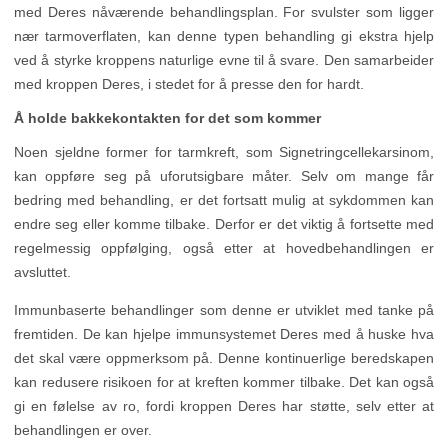
med Deres nåværende behandlingsplan. For svulster som ligger
nær tarmoverflaten, kan denne typen behandling gi ekstra hjelp
ved å styrke kroppens naturlige evne til å svare. Den samarbeider
med kroppen Deres, i stedet for å presse den for hardt.
Å holde bakkekontakten for det som kommer
Noen sjeldne former for tarmkreft, som Signetringcellekarsinom,
kan oppføre seg på uforutsigbare måter. Selv om mange får
bedring med behandling, er det fortsatt mulig at sykdommen kan
endre seg eller komme tilbake. Derfor er det viktig å fortsette med
regelmessig oppfølging, også etter at hovedbehandlingen er
avsluttet.
Immunbaserte behandlinger som denne er utviklet med tanke på
fremtiden. De kan hjelpe immunsystemet Deres med å huske hva
det skal være oppmerksom på. Denne kontinuerlige beredskapen
kan redusere risikoen for at kreften kommer tilbake. Det kan også
gi en følelse av ro, fordi kroppen Deres har støtte, selv etter at
behandlingen er over.