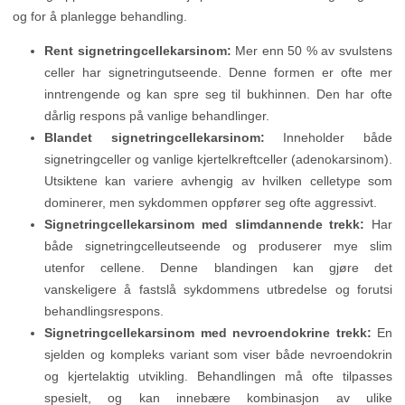
og for å planlegge behandling.
Rent signetringcellekarsinom:
Mer enn 50 % av svulstens
celler har signetringutseende. Denne formen er ofte mer
inntrengende og kan spre seg til bukhinnen. Den har ofte
dårlig respons på vanlige behandlinger.
Blandet signetringcellekarsinom:
Inneholder både
signetringceller og vanlige kjertelkreftceller (adenokarsinom).
Utsiktene kan variere avhengig av hvilken celletype som
dominerer, men sykdommen oppfører seg ofte aggressivt.
Signetringcellekarsinom med slimdannende trekk:
Har
både signetringcelleutseende og produserer mye slim
utenfor cellene. Denne blandingen kan gjøre det
vanskeligere å fastslå sykdommens utbredelse og forutsi
behandlingsrespons.
Signetringcellekarsinom med nevroendokrine trekk:
En
sjelden og kompleks variant som viser både nevroendokrin
og kjertelaktig utvikling. Behandlingen må ofte tilpasses
spesielt, og kan innebære kombinasjon av ulike