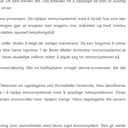
når De ikke merker det. Det arbeider for å oppdage alt som er uvanlig
 sover.
i denne prosessen. De hjelper immunsystemet med å forstå hva som bør
dningen gjør at kroppen kan reagere mer målrettet og med mindre
tøtten spesielt betydningsfull.
e celler slutter å følge de vanlige mønstrene. De kan begynne å vokse
de ikke hører hjemme. I de fleste tilfeller forhindrer immunsystemet at
er disse skadelige cellene måter å skjule seg for immunsystemet på.
overvåkning. Når en kreftsykdom unngår denne prosessen, blir det
Steinman en oppdagelse ved Rockefeller University. Han identifiserte
rolle i å hjelpe immunsystemet med å oppdage helseproblemer. Disse
 andre immunceller hvor hjelpen trengs. Hans oppdagelse ble senere
nærming som samarbeider med deres eget immunsystem. Den gir støtte