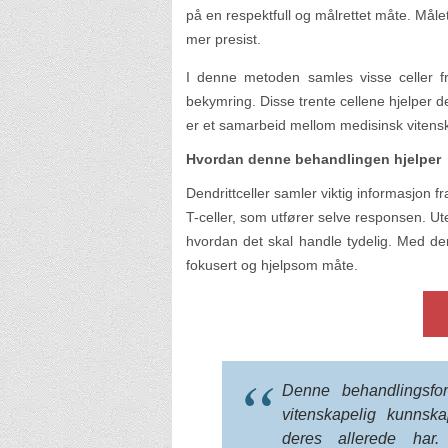
på en respektfull og målrettet måte. Måle
mer presist.
I denne metoden samles visse celler fr
bekymring. Disse trente cellene hjelper 
er et samarbeid mellom medisinsk vitenska
Hvordan denne behandlingen hjelper
Dendrittceller samler viktig informasjon 
T-celler, som utfører selve responsen. 
hvordan det skal handle tydelig. Med de
fokusert og hjelpsom måte.
Denne behandlingsfo
vitenskapelig kunnsk
deres allerede har