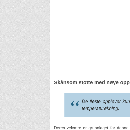
Skånsom støtte med nøye opp
De fleste opplever kun 
temperaturøkning.
Deres velvære er grunnlaget for denne t