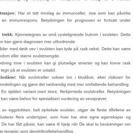
trasjon:
Har et tett innslag av immunceller, noe som kan påvirke
på en immunrespons. Betydningen for prognosen er fortsatt under
 trekk:
Kjennetegnes av små cystelignende hulrom i svulsten. Dette
 men kan gjøre diagnosen mer utfordrende.
er med dødt vev i svulsten kan tyde på rask vekst. Dette kan være
kdom eller større svulstmengde.
dning inne i svulsten kan gi plutselige smerter og kan kreve rask
egn på at svulsten er ustabil.
lodårer:
Når svulstceller vokser inn i blodårer, øker risikoen for
einndelingen og gjøre det nødvendig med mer omfattende behandling.
En sjelden variant med store, flerkjernede svulstceller. Betydningen
t kan være behov for spesialisert vurdering av vevsprøver.
av eggstokken, kalt epiteliale svulster, utgjør de fleste tilfellene av
kluderer flere undertyper, som hver har sine egne egenskaper og
De har fått påvist, kan være til hjelp når De skal ta beslutninger om
e terapier som dendrittcellebehandling.