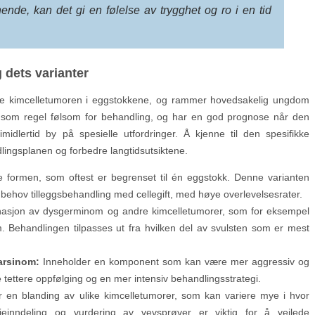
ende, kan det gi en følelse av trygghet og ro i en tid
dets varianter
de kimcelletumoren i eggstokkene, og rammer hovedsakelig ungdom
 som regel følsom for behandling, og har en god prognose når den
imidlertid by på spesielle utfordringer. Å kjenne til den spesifikke
dlingsplanen og forbedre langtidsutsiktene.
 formen, som oftest er begrenset til én eggstokk. Denne varianten
 behov tilleggsbehandling med cellegift, med høye overlevelsesrater.
asjon av dysgerminom og andre kimcelletumorer, som for eksempel
m. Behandlingen tilpasses ut fra hvilken del av svulsten som er mest
arsinom:
Inneholder en komponent som kan være mer aggressiv og
e tettere oppfølging og en mer intensiv behandlingsstrategi.
 en blanding av ulike kimcelletumorer, som kan variere mye i hvor
ieinndeling og vurdering av vevsprøver er viktig for å veilede