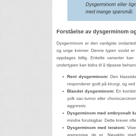
Dysgerminom eller lign
med mange spørsmål.
Forståelse av dysgerminom og 
Dysgerminom er den vanligste ondarte
og unge kvinner. Denne typen svulst er
oppdages tidlig. Enkelte varianter kan 
undertypen kan bidra til å tilpasse behan
Rent dysgerminom:
Den klassiske
responderer godt på kirurgi, og ved
Blandet dysgerminom:
En kombin
yolk sac-tumor eller choriocarcino
aggressiv.
Dysgerminom med embryonalt k
mindre forutsigbar. Dette krever oft
Dysgerminom med teratom:
Viser
aggressive de er. Nøyaktig stad