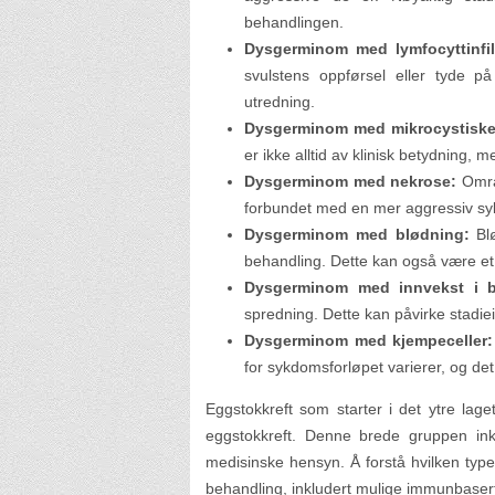
behandlingen.
Dysgerminom med lymfocyttinfil
svulstens oppførsel eller tyde 
utredning.
Dysgerminom med mikrocystiske
er ikke alltid av klinisk betydning,
Dysgerminom med nekrose:
Områd
forbundet med en mer aggressiv sy
Dysgerminom med blødning:
Blø
behandling. Dette kan også være et t
Dysgerminom med innvekst i b
spredning. Dette kan påvirke stadi
Dysgerminom med kjempeceller:
for sykdomsforløpet varierer, og de
Eggstokkreft som starter i det ytre laget 
eggstokkreft. Denne brede gruppen in
medisinske hensyn. Å forstå hvilken type 
behandling, inkludert mulige immunbasert