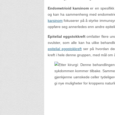
Endometrioid karsinom
er en spesifikk
og kan ha sammenheng med endometrio
karsinom
fokuserer på å styrke immunsys
oppføre seg annerledes enn andre epiteli
Epitelial eggstokkreft
omfatter flere un
svulster, som alle kan ha ulike behan
epitelial eggstokkreft
ser på hvordan den
kreft i hele denne gruppen, med mål om å