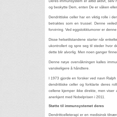
Deres immunsystem er alltid aktivt, selv 
og beskytte Dem, enten De er våken eller
Dendrittiske celler har en viktig rolle 
betraktes som en trussel. Denne veile
forvirring. Ved eggstokktumorer er denne s
Disse helsetilstandene starter når enkelt
ukontrollert og spre seg til steder hvor 
dette blir alvorlig. Men noen ganger finn
Denne nøye overvåkningen kalles immun
vanskeligere å håndtere.
I 1973 gjorde en forsker ved navn Ralph 
dendrittiske celler og forklarte deres 
cellene kjemper ikke direkte, men viser
anerkjent med Nobelprisen i 2011.
Støtte til immunsystemet deres
Dendrittcelleterapi er en medisinsk til