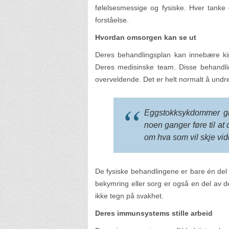
følelsesmessige og fysiske. Hver tanke
forståelse.
Hvordan omsorgen kan se ut
Deres behandlingsplan kan innebære kiru
Deres medisinske team. Disse behandlin
overveldende. Det er helt normalt å undr
Eggstokksykdommer gir
noen ganger føre til at 
om hva som vil skje vid
De fysiske behandlingene er bare én del
bekymring eller sorg er også en del av 
ikke tegn på svakhet.
Deres immunsystems stille arbeid