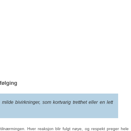
følging
milde bivirkninger, som kortvarig tretthet eller en lett
ilnærmingen. Hver reaksjon blir fulgt nøye, og respekt preger hele