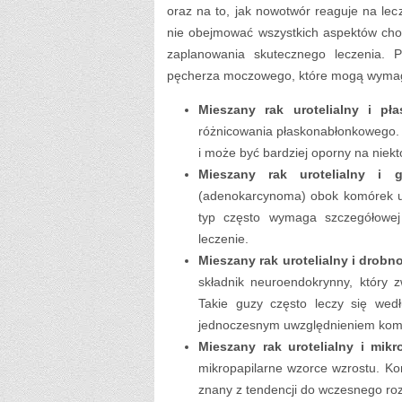
oraz na to, jak nowotwór reaguje na le
nie obejmować wszystkich aspektów cho
zaplanowania skutecznego leczenia. 
pęcherza moczowego, które mogą wymaga
Mieszany rak urotelialny i pł
różnicowania płaskonabłonkowego. 
i może być bardziej oporny na niek
Mieszany rak urotelialny i g
(adenokarcynoma) obok komórek u
typ często wymaga szczegółowej 
leczenie.
Mieszany rak urotelialny i drob
składnik neuroendokrynny, który 
Takie guzy często leczy się we
jednoczesnym uwzględnieniem komp
Mieszany rak urotelialny i mikr
mikropapilarne wzorce wzrostu. Ko
znany z tendencji do wczesnego rozs