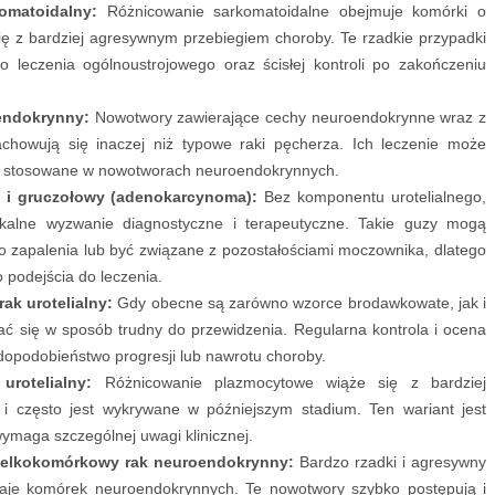
komatoidalny:
Różnicowanie sarkomatoidalne obejmuje komórki o
ię z bardziej agresywnym przebiegiem choroby. Te rzadkie przypadki
 leczenia ogólnoustrojowego oraz ścisłej kontroli po zakończeniu
oendokrynny:
Nowotwory zawierające cechy neuroendokrynne wraz z
achowują się inaczej niż typowe raki pęcherza. Ich leczenie może
i stosowane w nowotworach neuroendokrynnych.
 i gruczołowy (adenokarcynoma):
Bez komponentu urotelialnego,
nikalne wyzwanie diagnostyczne i terapeutyczne. Takie guzy mogą
 zapalenia lub być związane z pozostałościami moczownika, dlatego
podejścia do leczenia.
ak urotelialny:
Gdy obecne są zarówno wzorce brodawkowate, jak i
 się w sposób trudny do przewidzenia. Regularna kontrola i ocena
dopodobieństwo progresji lub nawrotu choroby.
rotelialny:
Różnicowanie plazmocytowe wiąże się z bardziej
i często jest wykrywane w późniejszym stadium. Ten wariant jest
ymaga szczególnej uwagi klinicznej.
elkokomórkowy rak neuroendokrynny:
Bardzo rzadki i agresywny
zaje komórek neuroendokrynnych. Te nowotwory szybko postępują i