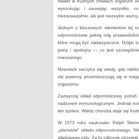
Nawet w trudnych chwilach organizm nie
wyszukując i usuwając wszystko, co
niezauważalnie, ale jest niezwykle ważny.
Jednym z kluczowych elementów tej na
odpornościowe pełnią rolę przewodnik
które mogą być niebezpieczne. Dzięki i
jasny i spokojny — co jest szczególni
mieszanego.
Nowotwór zaczyna się wtedy, gdy niektó
nie powinny, przemieszczają się w miejs
organizmu.
Zazwyczaj układ odpornościowy potrafi
nadzorem immunologicznym. Jednak nowot
ten system. Wtedy choroba staje się tru
W 1973 roku naukowiec Ralph Steinma
„planistów” układu odpornościowego. Ni
właściwego celu. Za to odkrycie otrzyma