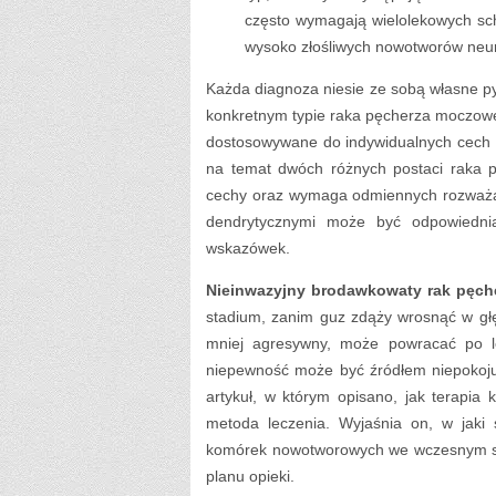
często wymagają wielolekowych sc
wysoko złośliwych nowotworów neu
Każda diagnoza niesie ze sobą własne py
konkretnym typie raka pęcherza moczowe
dostosowywane do indywidualnych cech 
na temat dwóch różnych postaci raka 
cechy oraz wymaga odmiennych rozważań
dendrytycznymi może być odpowiednia
wskazówek.
Nieinwazyjny brodawkowaty rak pęch
stadium, zanim guz zdąży wrosnąć w głę
mniej agresywny, może powracać po le
niepewność może być źródłem niepokoj
artykuł, w którym opisano, jak terapi
metoda leczenia. Wyjaśnia on, w jaki
komórek nowotworowych we wczesnym st
planu opieki.