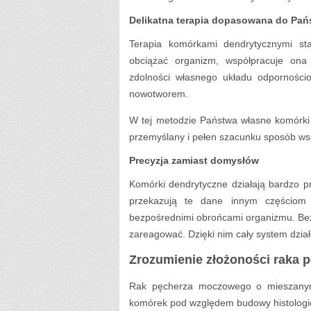
Delikatna terapia dopasowana do Pań
Terapia komórkami dendrytycznymi sta
obciążać organizm, współpracuje ona
zdolności własnego układu odporności
nowotworem.
W tej metodzie Państwa własne komórki 
przemyślany i pełen szacunku sposób wsp
Precyzja zamiast domysłów
Komórki dendrytyczne działają bardzo pr
przekazują te dane innym częściom
bezpośrednimi obrońcami organizmu. Bez
zareagować. Dzięki nim cały system dzia
Zrozumienie złożoności raka
Rak pęcherza moczowego o mieszanym 
komórek pod względem budowy histologic