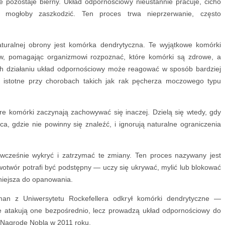
 pozostaje bierny. Układ odpornościowy nieustannie pracuje, cicho
 mogłoby zaszkodzić. Ten proces trwa nieprzerwanie, często
turalnej obrony jest komórka dendrytyczna. Te wyjątkowe komórki
ów, pomagając organizmowi rozpoznać, które komórki są zdrowe, a
ch działaniu układ odpornościowy może reagować w sposób bardziej
e istotne przy chorobach takich jak rak pęcherza moczowego typu
re komórki zaczynają zachowywać się inaczej. Dzielą się wtedy, gdy
ca, gdzie nie powinny się znaleźć, i ignorują naturalne ograniczenia
 wcześnie wykryć i zatrzymać te zmiany. Ten proces nazywany jest
wór potrafi być podstępny — uczy się ukrywać, mylić lub blokować
dniejsza do opanowania.
n z Uniwersytetu Rockefellera odkrył komórki dendrytyczne —
e atakują one bezpośrednio, lecz prowadzą układ odpornościowy do
ł Nagrodę Nobla w 2011 roku.