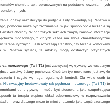
hematów chemioterapii, opracowanych na podstawie leczenia innych
roendokrynnych.
tania, obawy oraz decyzje do podjęcia. Gdy dowiadują się Państwo o
go, pomocne może być zrozumienie, w jaki sposób opcje leczenia są
Państwa choroby. W poniższych sekcjach znajdą Państwo informacje
pęcherza moczowego, z których każda ma swoje charakterystyczne
 terapeutycznych. Jeśli rozważają Państwo, czy terapia komórkami
 w Państwa sytuacji, te artykuły mogą dostarczyć przydatnych
erza moczowego (Ta i T1)
jest zazwyczaj wykrywany we wczesnym
bsze warstwy ściany pęcherza. Choć ten typ nowotworu jest zwykle
czeniu i często wymaga regularnych kontroli. Dla wielu osób ta
u.
Nieinwazyjny brodawkowaty rak pęcherza moczowego (Ta i T1)
to
a komórkami dendrytycznymi może być stosowana jako uzupełniająca
 sposób ta terapia wspiera układ odpornościowy w rozpoznawaniu
adium oraz dlaczego może to mieć znaczenie jako część szerszego