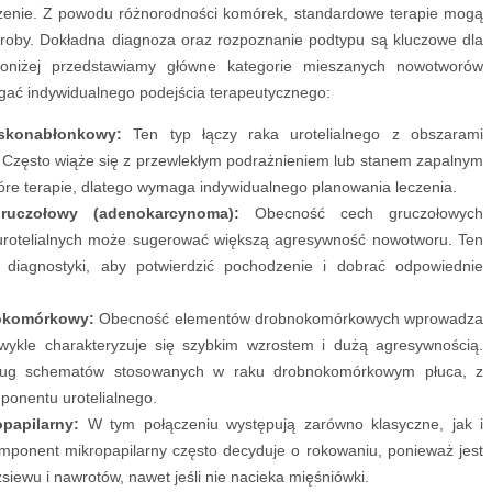
czenie. Z powodu różnorodności komórek, standardowe terapie mogą
roby. Dokładna diagnoza oraz rozpoznanie podtypu są kluczowe dla
Poniżej przedstawiamy główne kategorie mieszanych nowotworów
ć indywidualnego podejścia terapeutycznego:
askonabłonkowy:
Ten typ łączy raka urotelialnego z obszarami
Często wiąże się z przewlekłym podrażnieniem lub stanem zapalnym
tóre terapie, dlatego wymaga indywidualnego planowania leczenia.
ruczołowy (adenokarcynoma):
Obecność cech gruczołowych
rotelialnych może sugerować większą agresywność nowotworu. Ten
diagnostyki, aby potwierdzić pochodzenie i dobrać odpowiednie
nokomórkowy:
Obecność elementów drobnokomórkowych wprowadza
zwykle charakteryzuje się szybkim wzrostem i dużą agresywnością.
dług schematów stosowanych w raku drobnokomórkowym płuca, z
onentu urotelialnego.
opapilarny:
W tym połączeniu występują zarówno klasyczne, jak i
mponent mikropapilarny często decyduje o rokowaniu, ponieważ jest
iewu i nawrotów, nawet jeśli nie nacieka mięśniówki.