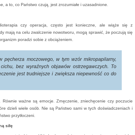
, a to, co Państwo czują, jest zrozumiałe i uzasadnione.
dioterapia czy operacja, często jest konieczne, ale wiąże się z
dy mają na celu zwalczenie nowotworu, mogą sprawić, że poczują się
 organizm poradzi sobie z obciążeniem.
ów pęcherza moczowego, w tym wzór mikropapilarny,
 cichu, bez wyraźnych objawów ostrzegawczych. To
eczenie jest trudniejsze i zwiększa niepewność co do
orii. Równie ważne są emocje. Zmęczenie, zniechęcenie czy poczucie
óre dzieli wiele osób. Nie są Państwo sami w tych doświadczeniach i
aństwo przytłoczeni.
ą siłę