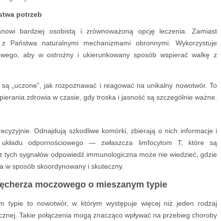
stwa potrzeb
nowi bardziej osobistą i zrównoważoną opcję leczenia. Zamiast
 z Państwa naturalnymi mechanizmami obronnymi. Wykorzystuje
owego, aby w ostrożny i ukierunkowany sposób wspierać walkę z
są „uczone”, jak rozpoznawać i reagować na unikalny nowotwór. To
ierania zdrowia w czasie, gdy troska i jasność są szczególnie ważne.
ecyzyjnie. Odnajdują szkodliwe komórki, zbierają o nich informacje i
 układu odpornościowego — zwłaszcza limfocytom T, które są
 tych sygnałów odpowiedź immunologiczna może nie wiedzieć, gdzie
ła w sposób skoordynowany i skuteczny.
 pęcherza moczowego o mieszanym typie
typie to nowotwór, w którym występuje więcej niż jeden rodzaj
znej. Takie połączenia mogą znacząco wpływać na przebieg choroby