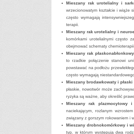
Mieszany rak urotelialny i sar
wrzecionowatym kształcie i wiąże s
często wymagają intensywniejszego
terapii.
Mieszany rak urotelialny i neur
komórkami urotelialnymi często z
obejmować schematy chemioterapi
Mieszany rak płaskonabłonkowy
to rzadkie połączenie stanowi u
powstawać na podłożu przewlekłego
często wymagają niestandardowego 
Mieszany brodawkowaty i płaski r
płaskie, nowotwór może zachowywać
ryzyka są ważne, aby określić praw
Mieszany rak plazmocytowy i u
naciekającym, rozlanym wzrostem 
związany z gorszym rokowaniem i w
Mieszany drobnokomórkowy i wi
typ, w którym występują dwa rod