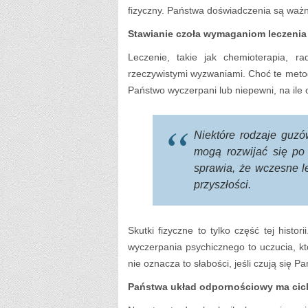
fizyczny. Państwa doświadczenia są ważne
Stawianie czoła wymaganiom leczenia
Leczenie, takie jak chemioterapia, ra
rzeczywistymi wyzwaniami. Choć te meto
Państwo wyczerpani lub niepewni, na ile
Niektóre rodzaje guz
mogą rozwijać się po
sprawia, że wczesne l
przyszłości.
Skutki fizyczne to tylko część tej hist
wyczerpania psychicznego to uczucia, kt
nie oznacza to słabości, jeśli czują się P
Państwa układ odpornościowy ma cich