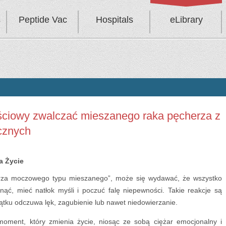
s
Peptide Vac
Hospitals
eLibrary
ściowy zwalczać mieszanego raka pęcherza z
cznych
a Życie
erza moczowego typu mieszanego”, może się wydawać, że wszystko
nąć, mieć natłok myśli i poczuć falę niepewności. Takie reakcje są
ątku odczuwa lęk, zagubienie lub nawet niedowierzanie.
moment, który zmienia życie, niosąc ze sobą ciężar emocjonalny i