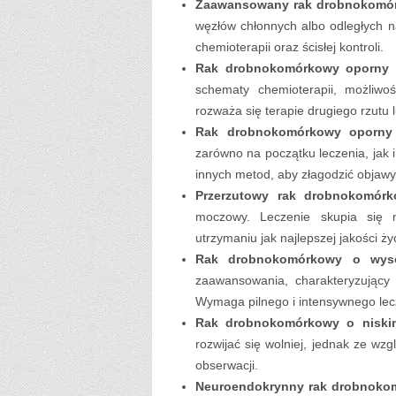
Zaawansowany rak drobnokomó
węzłów chłonnych albo odległych na
chemioterapii oraz ścisłej kontroli.
Rak drobnokomórkowy oporny n
schematy chemioterapii, możliwo
rozważa się terapie drugiego rzutu 
Rak drobnokomórkowy oporny n
zarówno na początku leczenia, jak 
innych metod, aby złagodzić objawy
Przerzutowy rak drobnokomórk
moczowy. Leczenie skupia się n
utrzymaniu jak najlepszej jakości ży
Rak drobnokomórkowy o wysok
zaawansowania, charakteryzujący
Wymaga pilnego i intensywnego lec
Rak drobnokomórkowy o niskim
rozwijać się wolniej, jednak ze w
obserwacji.
Neuroendokrynny rak drobnoko