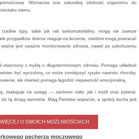
ornościowy. Wzmacnia ona naturalną zdolność organizmu do
przeciwko niemu.
rzadkie typy, takie jak rak sarkomatoidalny, mogą nie zawsze
ele przypadków dobrze reaguje na leczenie, niektóre mogą powracać
k ważne jest uważne monitorowanie zdrowia, nawet po zakończeniu
tał stworzony z myślą o długoterminowym zdrowiu. Pomaga układowi
inien być wyczulony, co może zmniejszyć ryzyko nawrotu choroby.
zdrowienie, ale również pomaga łagodzić niepewność emocjonalną.
, zasługuje na uwagę — zarówno ciało, jak i myśli oraz pytania.
iść tą drogą samotnie. Mają Państwo wsparcie, a spokój ducha jest
 WIĘCEJ O SWOICH MOŻLIWOŚCIACH
órkowego pęcherza moczowego