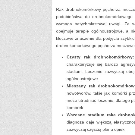
Rak drobnokomórkowy pęcherza moczowe
podobieństwa do drobnokomórkowego ra
wymaga natychmiastowej uwagi. Ze wz
obejmuje terapie ogólnoustrojowe, a n
kluczowe znaczenie dla podjęcia szybkic
drobnokomórkowego pęcherza moczowe
Czysty rak drobnokomórkowy:
charakteryzuje się bardzo agre
stadium. Leczenie zazwyczaj obej
ogólnoustrojowe.
Mieszany rak drobnokomórkow
nowotworów, takie jak komórki p
może utrudniać leczenie, dlatego 
komórek.
Wczesne stadium raka drobno
diagnoza daje większą elastyczno
zazwyczaj częścią planu opieki.