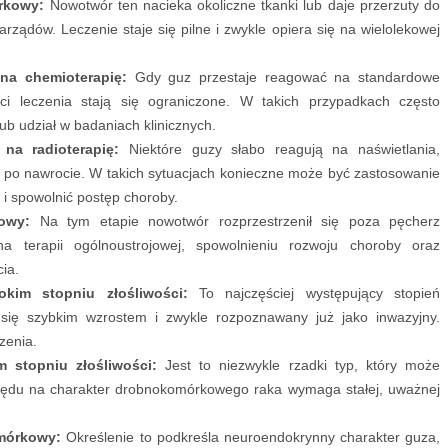
rkowy:
Nowotwór ten nacieka okoliczne tkanki lub daje przerzuty do
rządów. Leczenie staje się pilne i zwykle opiera się na wielolekowej
a chemioterapię:
Gdy guz przestaje reagować na standardowe
ści leczenia stają się ograniczone. W takich przypadkach często
lub udział w badaniach klinicznych.
a radioterapię:
Niektóre guzy słabo reagują na naświetlania,
i po nawrocie. W takich sytuacjach konieczne może być zastosowanie
 i spowolnić postęp choroby.
owy:
Na tym etapie nowotwór rozprzestrzenił się poza pęcherz
a terapii ogólnoustrojowej, spowolnieniu rozwoju choroby oraz
cia.
im stopniu złośliwości:
To najczęściej występujący stopień
 się szybkim wzrostem i zwykle rozpoznawany już jako inwazyjny.
zenia.
 stopniu złośliwości:
Jest to niezwykle rzadki typ, który może
zględu na charakter drobnokomórkowego raka wymaga stałej, uważnej
mórkowy:
Określenie to podkreśla neuroendokrynny charakter guza,