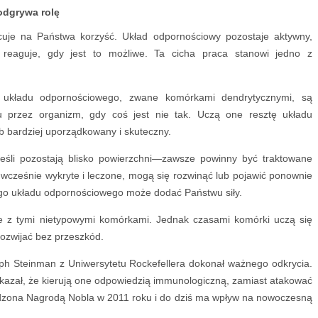
odgrywa rolę
cuje na Państwa korzyść. Układ odpornościowy pozostaje aktywny,
i reaguje, gdy jest to możliwe. Ta cicha praca stanowi jedno z
ki układu odpornościowego, zwane komórkami dendrytycznymi, są
 przez organizm, gdy coś jest nie tak. Uczą one resztę układu
 bardziej uporządkowany i skuteczny.
li pozostają blisko powierzchni—zawsze powinny być traktowane
 wcześnie wykryte i leczone, mogą się rozwinąć lub pojawić ponownie
ego układu odpornościowego może dodać Państwu siły.
bie z tymi nietypowymi komórkami. Jednak czasami komórki uczą się
rozwijać bez przeszkód.
ph Steinman z Uniwersytetu Rockefellera dokonał ważnego odkrycia.
ykazał, że kierują one odpowiedzią immunologiczną, zamiast atakować
dzona Nagrodą Nobla w 2011 roku i do dziś ma wpływ na nowoczesną