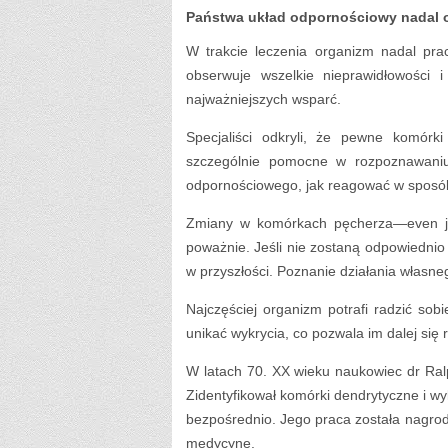
Państwa układ odpornościowy nadal 
W trakcie leczenia organizm nadal pra
obserwuje wszelkie nieprawidłowości 
najważniejszych wsparć.
Specjaliści odkryli, że pewne komór
szczególnie pomocne w rozpoznawaniu
odpornościowego, jak reagować w sposób
Zmiany w komórkach pęcherza—even jeś
poważnie. Jeśli nie zostaną odpowiednio
w przyszłości. Poznanie działania własn
Najczęściej organizm potrafi radzić so
unikać wykrycia, co pozwala im dalej się 
W latach 70. XX wieku naukowiec dr Ral
Zidentyfikował komórki dendrytyczne i w
bezpośrednio. Jego praca została nagro
medycynę.