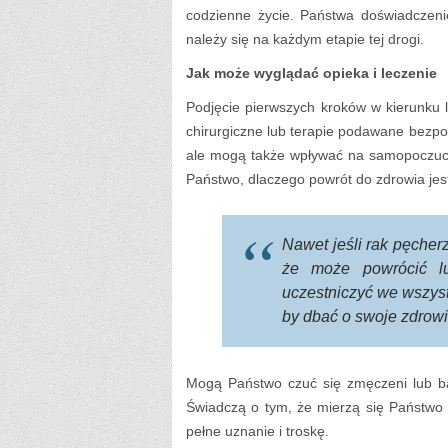
codzienne życie. Państwa doświadczeni
należy się na każdym etapie tej drogi.
Jak może wyglądać opieka i leczenie
Podjęcie pierwszych kroków w kierunku l
chirurgiczne lub terapie podawane bezpo
ale mogą także wpływać na samopoczucie
Państwo, dlaczego powrót do zdrowia jest
Nawet jeśli rak pęcher
że może powrócić lu
uczestniczyć we wszyst
by dbać o swoje zdrowi
Mogą Państwo czuć się zmęczeni lub bar
Świadczą o tym, że mierzą się Państwo 
pełne uznanie i troskę.