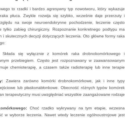
go to rzadki i bardzo agresywny typ nowotworu, który wykazuje
ka płuca. Zwykle rozwija się szybko, wcześnie daje przerzuty i
ględu na swoje neuroendokrynne pochodzenie, leczenie często
ie tylko zabieg chirurgiczny. Rozpoznanie konkretnego podtypu ma
h i skutecznych decyzji dotyczących leczenia. Oto główne formy raka
go:
Składa się wyłącznie z komórek raka drobnokomórkowego i
sywnym przebiegiem. Często jest rozpoznawany w zaawansowanym
muje chemioterapię, a czasem także radioterapię lub inne terapie
y:
Zawiera zarówno komórki drobnokomórkowe, jak i inne typy
rzejściowe lub płaskonabłonkowe. Obecność różnych typów komórek
plan terapeutyczny musi uwzględniać wszystkie zaangażowane rodzaje
komórkowego:
Choć rzadko wykrywany na tym etapie, wczesna
ść w wyborze leczenia. Nawet wtedy leczenie ogólnoustrojowe jest