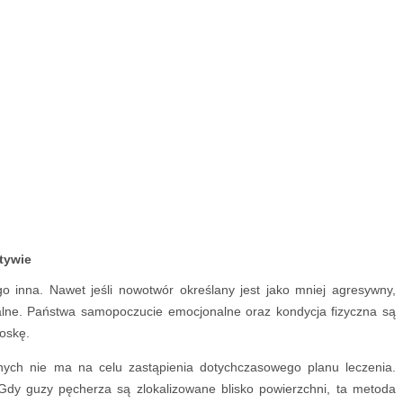
tywie
o inna. Nawet jeśli nowotwór określany jest jako mniej agresywny,
lne. Państwa samopoczucie emocjonalne oraz kondycja fizyczna są
roskę.
nych nie ma na celu zastąpienia dotychczasowego planu leczenia.
Gdy guzy pęcherza są zlokalizowane blisko powierzchni, ta metoda