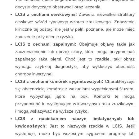
decyzje dotyczące obserwacji oraz leczenia.
LCIS z cechami cewkowymi:
Zawiera niewielkie struktury
cewkowe wśród typowego wzorca zrazikowego. Znaczenie
kliniczne tej postaci nie jest w pełni poznane, ale może mieć
znaczenie przy ocenie ryzyka.
LCIS z cechami zapalnymi:
Obejmuje objawy takie jak
zaczerwienienie lub obrzęk skóry, które mogą przypominać
zapalnego raka piersi. Choć jest to rzadkie, taki obraz
wymaga szybkiej diagnostyki, aby wykluczyć obecność
choroby inwazyjnej.
LCIS z cechami komórek sygnetowatych:
Charakteryzuje
się obecnością komórek z wakuolami wypełnionymi śluzem,
które wypychają jądro na bok. Komórki te mogą
przypominać te występujące w inwazyjnym raku zrazikowym
i mogą wskazywać na wyższe ryzyko.
LCIS z naciekaniem naczyń limfatycznych lub
krwionośnych:
Jest to niezwykle rzadkie w LCIS. Jeśli
występuje, może być wczesnym sygnałem progresji lub