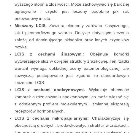
wyższego stopnia złośliwości. Może zachowywać się bardziej
agresywnie i często jest leczony podobnie jak rak
przewodowy in situ.
Mieszany LCIS:
Zawiera elementy zarówno klasycznego,
jak i pleomorficznego wzorca. Decyzje dotyczące leczenia
zależą od dominującego składnika oraz innych czynników
ryzyka.
LCIS z cechami śluzowymi:
Obejmuje komórki
wytwarzające śluz w obrębie struktury zrazikowej. Ten rzadki
wariant wymaga dokładnej oceny patomorfologicznej, ale
zazwyczaj postępowanie jest zgodne ze standardowym
leczeniem LCIS.
LCIS z cechami apokrynowymi:
Wykazuje obecność
komórek o różnicowaniu apokrynowym, co może wiązać się
z odmiennym profilem molekularnym i zmienną ekspresją
receptorów hormonalnych.
LCIS z cechami mikropapilarnymi:
Charakteryzuje się
obecnością drobnych, brodawkowatych struktur w zrazikach.
Ten wzorzec może sugerować wyższe ryzyko i wpływać na