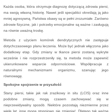
Każda osoba, która otrzymuje diagnozę dotyczącą zdrowia piersi,
ma swoją własną historię. Nawet jeśli specjaliści określają ją jako
mniej agresywną, Państwa obawy są w pełni zrozumiałe. Zarówno
zdrowie fizyczne, jak i potrzeby emocjonalne są ważne i zasługują
na równie uważną troskę.
Metoda z użyciem komórek dendrytycznych nie zastępuje
dotychczasowego planu leczenia. Może być jednak włączona jako
dodatkowy etap. Gdy zmiany w tkance piersi zostaną wykryte
wcześnie i nie rozprzestrzeniły się, ta metoda może zapewnić
ukierunkowane wsparcie odpornościowe. Współpracuje z
naturalnymi mechanizmami organizmu, szanując jego
równowagę.
Spokojne spojrzenie w przyszłość
Stany piersi, takie jak rak zrazikowy in situ (LCIS) oraz inne
podobne zmiany, mogą czasem zachowywać się w
nieprzewidywalny sposób. Niektóre pozostają niezmienne przez
wiele lat, inne mogą stopniowo się zmieniać. Dlatego tak ważne