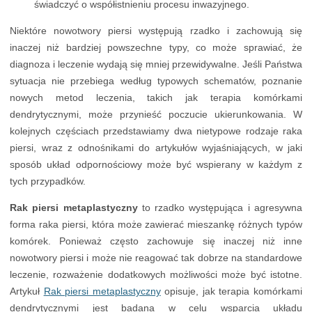
świadczyć o współistnieniu procesu inwazyjnego.
Niektóre nowotwory piersi występują rzadko i zachowują się
inaczej niż bardziej powszechne typy, co może sprawiać, że
diagnoza i leczenie wydają się mniej przewidywalne. Jeśli Państwa
sytuacja nie przebiega według typowych schematów, poznanie
nowych metod leczenia, takich jak terapia komórkami
dendrytycznymi, może przynieść poczucie ukierunkowania. W
kolejnych częściach przedstawiamy dwa nietypowe rodzaje raka
piersi, wraz z odnośnikami do artykułów wyjaśniających, w jaki
sposób układ odpornościowy może być wspierany w każdym z
tych przypadków.
Rak piersi metaplastyczny
to rzadko występująca i agresywna
forma raka piersi, która może zawierać mieszankę różnych typów
komórek. Ponieważ często zachowuje się inaczej niż inne
nowotwory piersi i może nie reagować tak dobrze na standardowe
leczenie, rozważenie dodatkowych możliwości może być istotne.
Artykuł
Rak piersi metaplastyczny
opisuje, jak terapia komórkami
dendrytycznymi jest badana w celu wsparcia układu