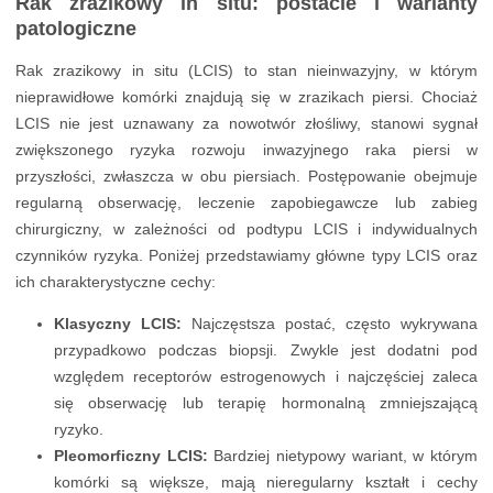
Rak zrazikowy in situ: postacie i warianty
patologiczne
Rak zrazikowy in situ (LCIS) to stan nieinwazyjny, w którym
nieprawidłowe komórki znajdują się w zrazikach piersi. Chociaż
LCIS nie jest uznawany za nowotwór złośliwy, stanowi sygnał
zwiększonego ryzyka rozwoju inwazyjnego raka piersi w
przyszłości, zwłaszcza w obu piersiach. Postępowanie obejmuje
regularną obserwację, leczenie zapobiegawcze lub zabieg
chirurgiczny, w zależności od podtypu LCIS i indywidualnych
czynników ryzyka. Poniżej przedstawiamy główne typy LCIS oraz
ich charakterystyczne cechy:
Klasyczny LCIS:
Najczęstsza postać, często wykrywana
przypadkowo podczas biopsji. Zwykle jest dodatni pod
względem receptorów estrogenowych i najczęściej zaleca
się obserwację lub terapię hormonalną zmniejszającą
ryzyko.
Pleomorficzny LCIS:
Bardziej nietypowy wariant, w którym
komórki są większe, mają nieregularny kształt i cechy