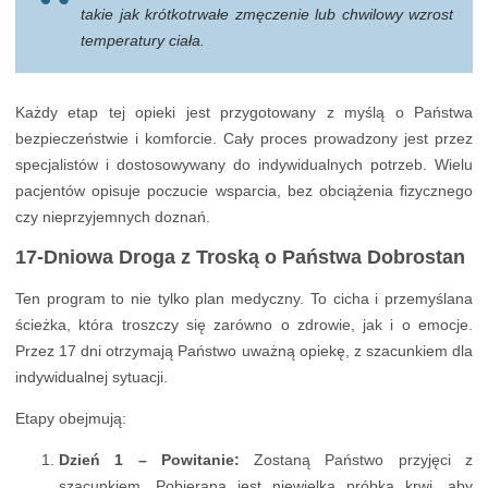
takie jak krótkotrwałe zmęczenie lub chwilowy wzrost
temperatury ciała.
Każdy etap tej opieki jest przygotowany z myślą o Państwa
bezpieczeństwie i komforcie. Cały proces prowadzony jest przez
specjalistów i dostosowywany do indywidualnych potrzeb. Wielu
pacjentów opisuje poczucie wsparcia, bez obciążenia fizycznego
czy nieprzyjemnych doznań.
17-Dniowa Droga z Troską o Państwa Dobrostan
Ten program to nie tylko plan medyczny. To cicha i przemyślana
ścieżka, która troszczy się zarówno o zdrowie, jak i o emocje.
Przez 17 dni otrzymają Państwo uważną opiekę, z szacunkiem dla
indywidualnej sytuacji.
Etapy obejmują:
Dzień 1 – Powitanie:
Zostaną Państwo przyjęci z
szacunkiem. Pobierana jest niewielka próbka krwi, aby