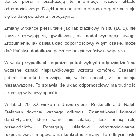
tkance piersi i przekazują te informacje reszcie układu
odpornościowego. Dzięki temu naturalna obrona organizmu staje
się bardziej świadoma i precyzyjna.
Zmiany w tkance piersi, takie jak rak zrazikowy in situ (LCIS), nie
zawsze rozwijają się gwałtownie, ale nadal wymagają uwagi.
Zrozumienie, jak działa układ odpornościowy w tym czasie, może
dać Państwu dodatkowe poczucie bezpieczeństwa i wsparcia.
W wielu przypadkach organizm potrafi wykryć i odpowiedzieć na
wczesne oznaki nieprawidłowego wzrostu komórek. Czasami
jednak komórki te rozwijają się w taki sposób, że pozostają
niezauważone. To sprawia, że układ odpornościowy ma trudność
z reakcją w typowy sposób.
W latach 70. XX wieku na Uniwersytecie Rockefellera dr Ralph
Steinman dokonał ważnego odkrycia. Zidentyfikował komórki
dendrytyczne, które same nie atakują, lecz pełnią rolę
przewodników. Pomagają układowi odpornościowemu
rozpoznawać i reagować na konkretne zmiany. To odkrycie było