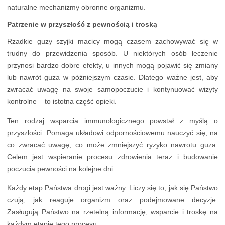
naturalne mechanizmy obronne organizmu.
Patrzenie w przyszłość z pewnością i troską
Rzadkie guzy szyjki macicy mogą czasem zachowywać się w
trudny do przewidzenia sposób. U niektórych osób leczenie
przynosi bardzo dobre efekty, u innych mogą pojawić się zmiany
lub nawrót guza w późniejszym czasie. Dlatego ważne jest, aby
zwracać uwagę na swoje samopoczucie i kontynuować wizyty
kontrolne – to istotna część opieki.
Ten rodzaj wsparcia immunologicznego powstał z myślą o
przyszłości. Pomaga układowi odpornościowemu nauczyć się, na
co zwracać uwagę, co może zmniejszyć ryzyko nawrotu guza.
Celem jest wspieranie procesu zdrowienia teraz i budowanie
poczucia pewności na kolejne dni.
Każdy etap Państwa drogi jest ważny. Liczy się to, jak się Państwo
czują, jak reaguje organizm oraz podejmowane decyzje.
Zasługują Państwo na rzetelną informację, wsparcie i troskę na
każdym etapie tego procesu.