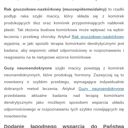
Rak gruczołowo-naskórkowy (mucoepidermoidalny)
to rzadki
podtyp raka szyjki macicy, który składa się z komórek
produkujących śluz oraz komórek przypominających nabłonek
płaski. Tak złożona budowa komórkowa może wpływać na wybór
leczenia i przebieg choroby. Artykuł
Rak gruczołowo-naskórkowy
wyjaśnia, w jaki sposób terapia komórkami dendrytycznymi jest
badana, aby wspomóc układ odpornościowy w rozpoznawaniu i
reagowaniu na te nietypowe wzorce komórkowe.
Guzy neuroendokrynne
szyjki macicy powstają z komórek
neuroendokrynnych, które produkują hormony. Zazwyczaj są to
nowotwory o szybkim przebiegu, wymagające indywidualnie
dobranych metod leczenia. Artykuł
Guzy neuroendokrynne
przedstawia aktualne badania nad terapią komórkami
dendrytycznymi jako możliwym sposobem wsparcia układu
odpornościowego w rozpoznawaniu tych szybko rozwijających się
nowotworów.
Dodanie łagodnego wsparcia do Państwa