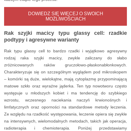
DOWIEDZ SIĘ WIĘCEJ O SWOICH
MOŻLIWOŚCIACH
Rak szyjki macicy typu glassy cell: rzadkie
podtypy i agresywne warianty
Rak typu glassy cell to bardzo rzadki i wyjątkowo agresywny
rodzaj raka szyjki macicy, zwykle zaliczany do słabo
zróżnicowanych raków gruczołowo-płaskonabłonkowych.
Charakteryzuje się on szczególnym wyglądem pod mikroskopem
– komórki są duże, wielokątne, mają cytoplazmę przypominającą
matowe szkło oraz wyraźne jąderka. Ten typ nowotworu często
występuje u młodszych kobiet i ma tendencję do szybkiego
wzrostu, wczesnego naciekania naczyń krwionośnych i
limfatycznych oraz oporności na standardowe metody leczenia.
Ze względu na rzadkość występowania, leczenie opiera się zwykle
na intensywnych, wielomodalnych metodach, takich jak operacja,
radioterapia i chemioterapia. Poniżej przedstawiamy