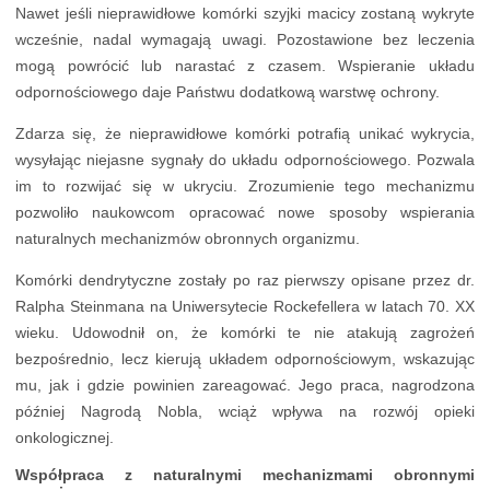
Nawet jeśli nieprawidłowe komórki szyjki macicy zostaną wykryte
wcześnie, nadal wymagają uwagi. Pozostawione bez leczenia
mogą powrócić lub narastać z czasem. Wspieranie układu
odpornościowego daje Państwu dodatkową warstwę ochrony.
Zdarza się, że nieprawidłowe komórki potrafią unikać wykrycia,
wysyłając niejasne sygnały do układu odpornościowego. Pozwala
im to rozwijać się w ukryciu. Zrozumienie tego mechanizmu
pozwoliło naukowcom opracować nowe sposoby wspierania
naturalnych mechanizmów obronnych organizmu.
Komórki dendrytyczne zostały po raz pierwszy opisane przez dr.
Ralpha Steinmana na Uniwersytecie Rockefellera w latach 70. XX
wieku. Udowodnił on, że komórki te nie atakują zagrożeń
bezpośrednio, lecz kierują układem odpornościowym, wskazując
mu, jak i gdzie powinien zareagować. Jego praca, nagrodzona
później Nagrodą Nobla, wciąż wpływa na rozwój opieki
onkologicznej.
Współpraca z naturalnymi mechanizmami obronnymi