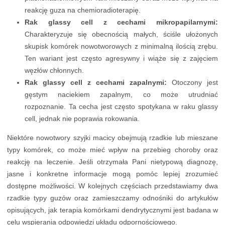
reakcję guza na chemioradioterapię.
Rak glassy cell z cechami mikropapilarnymi:
Charakteryzuje się obecnością małych, ściśle ułożonych
skupisk komórek nowotworowych z minimalną ilością zrębu.
Ten wariant jest często agresywny i wiąże się z zajęciem
węzłów chłonnych.
Rak glassy cell z cechami zapalnymi:
Otoczony jest
gęstym naciekiem zapalnym, co może utrudniać
rozpoznanie. Ta cecha jest często spotykana w raku glassy
cell, jednak nie poprawia rokowania.
Niektóre nowotwory szyjki macicy obejmują rzadkie lub mieszane
typy komórek, co może mieć wpływ na przebieg choroby oraz
reakcję na leczenie. Jeśli otrzymała Pani nietypową diagnozę,
jasne i konkretne informacje mogą pomóc lepiej zrozumieć
dostępne możliwości. W kolejnych częściach przedstawiamy dwa
rzadkie typy guzów oraz zamieszczamy odnośniki do artykułów
opisujących, jak terapia komórkami dendrytycznymi jest badana w
celu wspierania odpowiedzi układu odpornościowego.