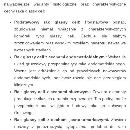
najważniejsze warianty histologiczne oraz charakterystyczne
cechy raka glassy cell:
Podstawowy rak glassy cell:
Podstawowa postać,
zbudowana niemal wyłącznie z charakterystycznych
komórek typu glassy cell. Cechuje się słabym
zróżnicowaniem oraz wysokim ryzykiem nawrotu, nawet we
wczesnych stadiach.
Rak glassy cell z cechami endometrioidalnymi:
Wykazuje
układ gruczołowy przypominający raka endometrioidalnego.
Ważne jest odróżnienie go od prawdziwych nowotworów
endometrioidalnych, ponieważ różnią się one przebiegiem
klinicznym.
Rak glassy cell z cechami śluzowymi:
Zawiera elementy
produkujące śluz, co utrudnia rozpoznanie. Ten podtyp może
przypominać pod względem budowy raka gruczołowego
śluzowego.
Rak glassy cell z cechami jasnokomórkowymi:
Zawiera
obszary z przezroczystą cytoplazmą, podobne do raka