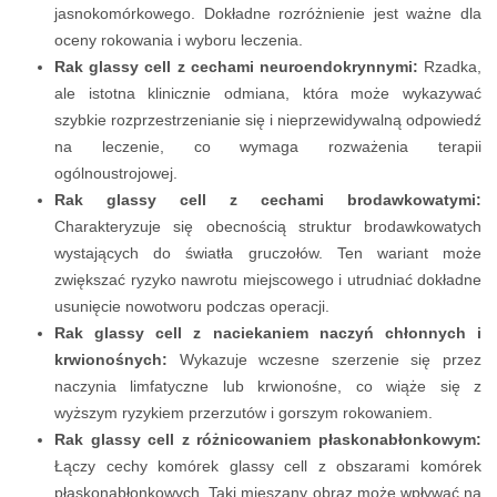
jasnokomórkowego. Dokładne rozróżnienie jest ważne dla
oceny rokowania i wyboru leczenia.
Rak glassy cell z cechami neuroendokrynnymi:
Rzadka,
ale istotna klinicznie odmiana, która może wykazywać
szybkie rozprzestrzenianie się i nieprzewidywalną odpowiedź
na leczenie, co wymaga rozważenia terapii
ogólnoustrojowej.
Rak glassy cell z cechami brodawkowatymi:
Charakteryzuje się obecnością struktur brodawkowatych
wystających do światła gruczołów. Ten wariant może
zwiększać ryzyko nawrotu miejscowego i utrudniać dokładne
usunięcie nowotworu podczas operacji.
Rak glassy cell z naciekaniem naczyń chłonnych i
krwionośnych:
Wykazuje wczesne szerzenie się przez
naczynia limfatyczne lub krwionośne, co wiąże się z
wyższym ryzykiem przerzutów i gorszym rokowaniem.
Rak glassy cell z różnicowaniem płaskonabłonkowym:
Łączy cechy komórek glassy cell z obszarami komórek
płaskonabłonkowych. Taki mieszany obraz może wpływać na