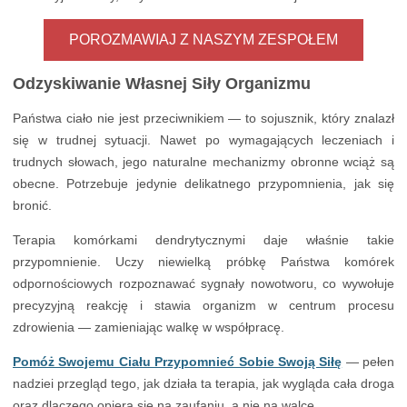
POROZMAWIAJ Z NASZYM ZESPOŁEM
Odzyskiwanie Własnej Siły Organizmu
Państwa ciało nie jest przeciwnikiem — to sojusznik, który znalazł
się w trudnej sytuacji. Nawet po wymagających leczeniach i
trudnych słowach, jego naturalne mechanizmy obronne wciąż są
obecne. Potrzebuje jedynie delikatnego przypomnienia, jak się
bronić.
Terapia komórkami dendrytycznymi daje właśnie takie
przypomnienie. Uczy niewielką próbkę Państwa komórek
odpornościowych rozpoznawać sygnały nowotworu, co wywołuje
precyzyjną reakcję i stawia organizm w centrum procesu
zdrowienia — zamieniając walkę w współpracę.
Pomóż Swojemu Ciału Przypomnieć Sobie Swoją Siłę
— pełen
nadziei przegląd tego, jak działa ta terapia, jak wygląda cała droga
oraz dlaczego opiera się na zaufaniu, a nie na walce.