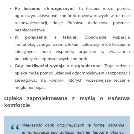
Po leczeniu chirurgicznym:
Ta terapia może pomóc
ograniczyć aktywność komórek nowotworowych w okresie
rekonwalescencji, dając Państwu dodatkowe poczucie
bezpieczeństwa.
W połączeniu z lekami:
Stosowanie wsparcia
immunologicznego razem z lekami celowanymi lub terapiami
infuzyjnymi może wspomóc organizm w zwalczaniu
pozostałych nieprawidłowych komórek.
Gdy możliwości wydają się ograniczone:
Tego rodzaju
opieka może pomóc układowi odpornościowemu rozpoznać i
zareagować na komórki, których wcześniejsze leczenie
mogło nie objąć.
Opieka zaprojektowana z myślą o Państwa
komforcie
Większość osób otrzymujących tę formę wsparcia
immunologicznego zgłasza jedynie łagodne objawy,