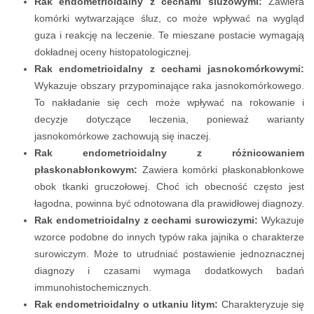
Rak endometrioidalny z cechami śluzowymi:
Zawiera
komórki wytwarzające śluz, co może wpływać na wygląd
guza i reakcję na leczenie. Te mieszane postacie wymagają
dokładnej oceny histopatologicznej.
Rak endometrioidalny z cechami jasnokomórkowymi:
Wykazuje obszary przypominające raka jasnokomórkowego.
To nakładanie się cech może wpływać na rokowanie i
decyzje dotyczące leczenia, ponieważ warianty
jasnokomórkowe zachowują się inaczej.
Rak endometrioidalny z różnicowaniem
płaskonabłonkowym:
Zawiera komórki płaskonabłonkowe
obok tkanki gruczołowej. Choć ich obecność często jest
łagodna, powinna być odnotowana dla prawidłowej diagnozy.
Rak endometrioidalny z cechami surowiczymi:
Wykazuje
wzorce podobne do innych typów raka jajnika o charakterze
surowiczym. Może to utrudniać postawienie jednoznacznej
diagnozy i czasami wymaga dodatkowych badań
immunohistochemicznych.
Rak endometrioidalny o utkaniu litym:
Charakteryzuje się