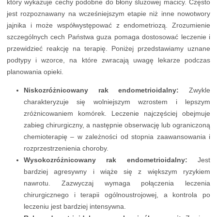
który wykazuje cechy podobne do błony śluzowej macicy. Często
jest rozpoznawany na wcześniejszym etapie niż inne nowotwory
jajnika i może współwystępować z endometriozą. Zrozumienie
szczególnych cech Państwa guza pomaga dostosować leczenie i
przewidzieć reakcję na terapię. Poniżej przedstawiamy uznane
podtypy i wzorce, na które zwracają uwagę lekarze podczas
planowania opieki.
Niskozróżnicowany rak endometrioidalny:
Zwykle
charakteryzuje się wolniejszym wzrostem i lepszym
zróżnicowaniem komórek. Leczenie najczęściej obejmuje
zabieg chirurgiczny, a następnie obserwację lub ograniczoną
chemioterapię – w zależności od stopnia zaawansowania i
rozprzestrzenienia choroby.
Wysokozróżnicowany rak endometrioidalny:
Jest
bardziej agresywny i wiąże się z większym ryzykiem
nawrotu. Zazwyczaj wymaga połączenia leczenia
chirurgicznego i terapii ogólnoustrojowej, a kontrola po
leczeniu jest bardziej intensywna.