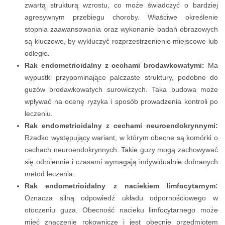
zwartą strukturą wzrostu, co może świadczyć o bardziej
agresywnym przebiegu choroby. Właściwe określenie
stopnia zaawansowania oraz wykonanie badań obrazowych
są kluczowe, by wykluczyć rozprzestrzenienie miejscowe lub
odległe.
Rak endometrioidalny z cechami brodawkowatymi:
Ma
wypustki przypominające palczaste struktury, podobne do
guzów brodawkowatych surowiczych. Taka budowa może
wpływać na ocenę ryzyka i sposób prowadzenia kontroli po
leczeniu.
Rak endometrioidalny z cechami neuroendokrynnymi:
Rzadko występujący wariant, w którym obecne są komórki o
cechach neuroendokrynnych. Takie guzy mogą zachowywać
się odmiennie i czasami wymagają indywidualnie dobranych
metod leczenia.
Rak endometrioidalny z naciekiem limfocytarnym:
Oznacza silną odpowiedź układu odpornościowego w
otoczeniu guza. Obecność nacieku limfocytarnego może
mieć znaczenie rokownicze i jest obecnie przedmiotem