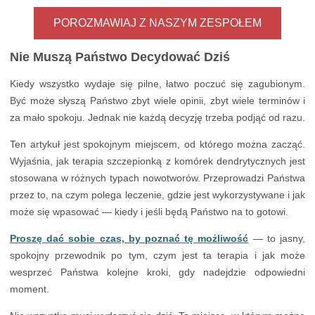
POROZMAWIAJ Z NASZYM ZESPOŁEM
Nie Muszą Państwo Decydować Dziś
Kiedy wszystko wydaje się pilne, łatwo poczuć się zagubionym.
Być może słyszą Państwo zbyt wiele opinii, zbyt wiele terminów i
za mało spokoju. Jednak nie każdą decyzję trzeba podjąć od razu.
Ten artykuł jest spokojnym miejscem, od którego można zacząć.
Wyjaśnia, jak terapia szczepionką z komórek dendrytycznych jest
stosowana w różnych typach nowotworów. Przeprowadzi Państwa
przez to, na czym polega leczenie, gdzie jest wykorzystywane i jak
może się wpasować — kiedy i jeśli będą Państwo na to gotowi.
Proszę dać sobie czas, by poznać tę możliwość
— to jasny,
spokojny przewodnik po tym, czym jest ta terapia i jak może
wesprzeć Państwa kolejne kroki, gdy nadejdzie odpowiedni
moment.