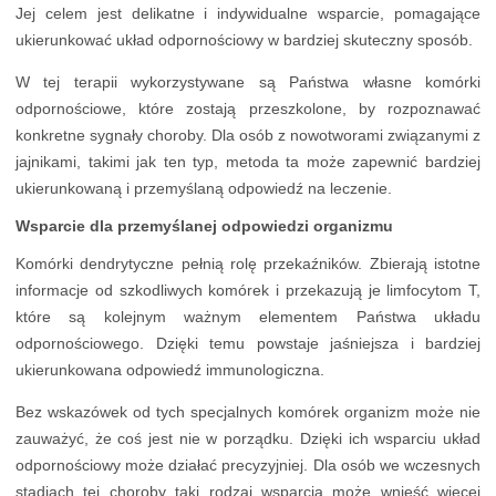
Jej celem jest delikatne i indywidualne wsparcie, pomagające
ukierunkować układ odpornościowy w bardziej skuteczny sposób.
W tej terapii wykorzystywane są Państwa własne komórki
odpornościowe, które zostają przeszkolone, by rozpoznawać
konkretne sygnały choroby. Dla osób z nowotworami związanymi z
jajnikami, takimi jak ten typ, metoda ta może zapewnić bardziej
ukierunkowaną i przemyślaną odpowiedź na leczenie.
Wsparcie dla przemyślanej odpowiedzi organizmu
Komórki dendrytyczne pełnią rolę przekaźników. Zbierają istotne
informacje od szkodliwych komórek i przekazują je limfocytom T,
które są kolejnym ważnym elementem Państwa układu
odpornościowego. Dzięki temu powstaje jaśniejsza i bardziej
ukierunkowana odpowiedź immunologiczna.
Bez wskazówek od tych specjalnych komórek organizm może nie
zauważyć, że coś jest nie w porządku. Dzięki ich wsparciu układ
odpornościowy może działać precyzyjniej. Dla osób we wczesnych
stadiach tej choroby taki rodzaj wsparcia może wnieść więcej