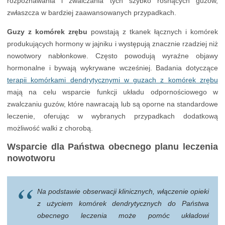
rozpoznawania i zwalczania tych szybko rosnących guzów,
zwłaszcza w bardziej zaawansowanych przypadkach.
Guzy z komórek zrębu
powstają z tkanek łącznych i komórek
produkujących hormony w jajniku i występują znacznie rzadziej niż
nowotwory nabłonkowe. Często powodują wyraźne objawy
hormonalne i bywają wykrywane wcześniej. Badania dotyczące
terapii komórkami dendrytycznymi w guzach z komórek zrębu
mają na celu wsparcie funkcji układu odpornościowego w
zwalczaniu guzów, które nawracają lub są oporne na standardowe
leczenie, oferując w wybranych przypadkach dodatkową
możliwość walki z chorobą.
Wsparcie dla Państwa obecnego planu leczenia
nowotworu
Na podstawie obserwacji klinicznych, włączenie opieki
z użyciem komórek dendrytycznych do Państwa
obecnego leczenia może pomóc układowi