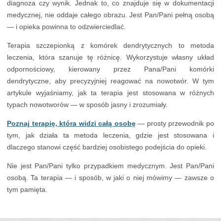
diagnoza czy wynik. Jednak to, co znajduje się w dokumentacji
medycznej, nie oddaje całego obrazu. Jest Pan/Pani pełną osobą
— i opieka powinna to odzwierciedlać.
Terapia szczepionką z komórek dendrytycznych to metoda
leczenia, która szanuje tę różnicę. Wykorzystuje własny układ
odpornościowy, kierowany przez Pana/Pani komórki
dendrytyczne, aby precyzyjniej reagować na nowotwór. W tym
artykule wyjaśniamy, jak ta terapia jest stosowana w różnych
typach nowotworów — w sposób jasny i zrozumiały.
Poznaj terapię, która widzi całą osobę
— prosty przewodnik po
tym, jak działa ta metoda leczenia, gdzie jest stosowana i
dlaczego stanowi część bardziej osobistego podejścia do opieki.
Nie jest Pan/Pani tylko przypadkiem medycznym. Jest Pan/Pani
osobą. Ta terapia — i sposób, w jaki o niej mówimy — zawsze o
tym pamięta.