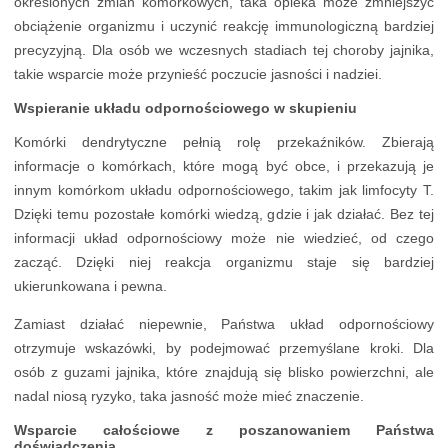
określonych zmian komórkowych, taka opieka może zmniejszyć
obciążenie organizmu i uczynić reakcję immunologiczną bardziej
precyzyjną. Dla osób we wczesnych stadiach tej choroby jajnika,
takie wsparcie może przynieść poczucie jasności i nadziei.
Wspieranie układu odpornościowego w skupieniu
Komórki dendrytyczne pełnią rolę przekaźników. Zbierają
informacje o komórkach, które mogą być obce, i przekazują je
innym komórkom układu odpornościowego, takim jak limfocyty T.
Dzięki temu pozostałe komórki wiedzą, gdzie i jak działać. Bez tej
informacji układ odpornościowy może nie wiedzieć, od czego
zacząć. Dzięki niej reakcja organizmu staje się bardziej
ukierunkowana i pewna.
Zamiast działać niepewnie, Państwa układ odpornościowy
otrzymuje wskazówki, by podejmować przemyślane kroki. Dla
osób z guzami jajnika, które znajdują się blisko powierzchni, ale
nadal niosą ryzyko, taka jasność może mieć znaczenie.
Wsparcie całościowe z poszanowaniem Państwa
doświadczenia