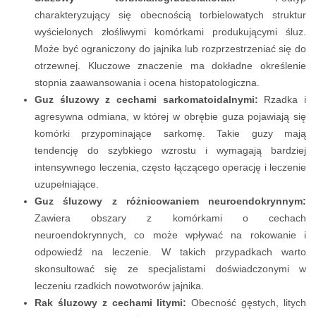
charakteryzujący się obecnością torbielowatych struktur
wyścielonych złośliwymi komórkami produkującymi śluz.
Może być ograniczony do jajnika lub rozprzestrzeniać się do
otrzewnej. Kluczowe znaczenie ma dokładne określenie
stopnia zaawansowania i ocena histopatologiczna.
Guz śluzowy z cechami sarkomatoidalnymi:
Rzadka i
agresywna odmiana, w której w obrębie guza pojawiają się
komórki przypominające sarkomę. Takie guzy mają
tendencję do szybkiego wzrostu i wymagają bardziej
intensywnego leczenia, często łączącego operację i leczenie
uzupełniające.
Guz śluzowy z różnicowaniem neuroendokrynnym:
Zawiera obszary z komórkami o cechach
neuroendokrynnych, co może wpływać na rokowanie i
odpowiedź na leczenie. W takich przypadkach warto
skonsultować się ze specjalistami doświadczonymi w
leczeniu rzadkich nowotworów jajnika.
Rak śluzowy z cechami litymi:
Obecność gęstych, litych