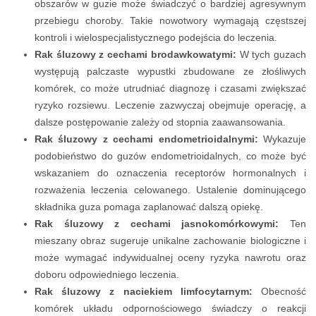
obszarów w guzie może świadczyć o bardziej agresywnym
przebiegu choroby. Takie nowotwory wymagają częstszej
kontroli i wielospecjalistycznego podejścia do leczenia.
Rak śluzowy z cechami brodawkowatymi:
W tych guzach
występują palczaste wypustki zbudowane ze złośliwych
komórek, co może utrudniać diagnozę i czasami zwiększać
ryzyko rozsiewu. Leczenie zazwyczaj obejmuje operację, a
dalsze postępowanie zależy od stopnia zaawansowania.
Rak śluzowy z cechami endometrioidalnymi:
Wykazuje
podobieństwo do guzów endometrioidalnych, co może być
wskazaniem do oznaczenia receptorów hormonalnych i
rozważenia leczenia celowanego. Ustalenie dominującego
składnika guza pomaga zaplanować dalszą opiekę.
Rak śluzowy z cechami jasnokomórkowymi:
Ten
mieszany obraz sugeruje unikalne zachowanie biologiczne i
może wymagać indywidualnej oceny ryzyka nawrotu oraz
doboru odpowiedniego leczenia.
Rak śluzowy z naciekiem limfocytarnym:
Obecność
komórek układu odpornościowego świadczy o reakcji