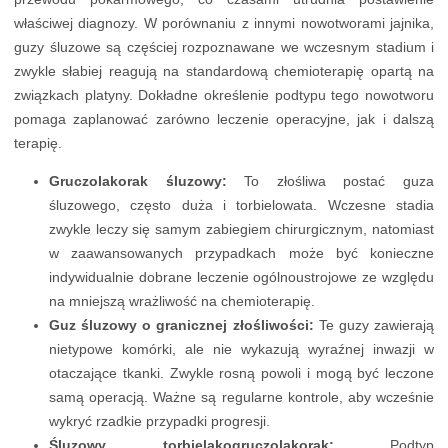
właściwej diagnozy. W porównaniu z innymi nowotworami jajnika,
guzy śluzowe są częściej rozpoznawane we wczesnym stadium i
zwykle słabiej reagują na standardową chemioterapię opartą na
związkach platyny. Dokładne określenie podtypu tego nowotworu
pomaga zaplanować zarówno leczenie operacyjne, jak i dalszą
terapię.
Gruczolakorak śluzowy:
To złośliwa postać guza
śluzowego, często duża i torbielowata. Wczesne stadia
zwykle leczy się samym zabiegiem chirurgicznym, natomiast
w zaawansowanych przypadkach może być konieczne
indywidualnie dobrane leczenie ogólnoustrojowe ze względu
na mniejszą wrażliwość na chemioterapię.
Guz śluzowy o granicznej złośliwości:
Te guzy zawierają
nietypowe komórki, ale nie wykazują wyraźnej inwazji w
otaczające tkanki. Zwykle rosną powoli i mogą być leczone
samą operacją. Ważne są regularne kontrole, aby wcześnie
wykryć rzadkie przypadki progresji.
Śluzowy torbielakogruczolakorak:
Podtyp