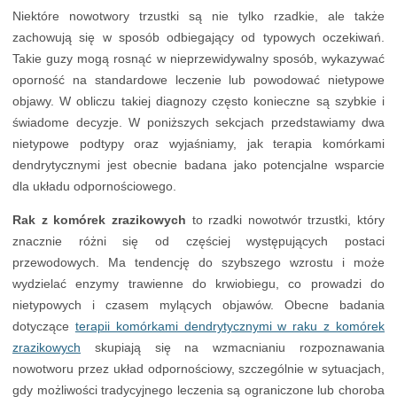
Niektóre nowotwory trzustki są nie tylko rzadkie, ale także
zachowują się w sposób odbiegający od typowych oczekiwań.
Takie guzy mogą rosnąć w nieprzewidywalny sposób, wykazywać
oporność na standardowe leczenie lub powodować nietypowe
objawy. W obliczu takiej diagnozy często konieczne są szybkie i
świadome decyzje. W poniższych sekcjach przedstawiamy dwa
nietypowe podtypy oraz wyjaśniamy, jak terapia komórkami
dendrytycznymi jest obecnie badana jako potencjalne wsparcie
dla układu odpornościowego.
Rak z komórek zrazikowych
to rzadki nowotwór trzustki, który
znacznie różni się od częściej występujących postaci
przewodowych. Ma tendencję do szybszego wzrostu i może
wydzielać enzymy trawienne do krwiobiegu, co prowadzi do
nietypowych i czasem mylących objawów. Obecne badania
dotyczące
terapii komórkami dendrytycznymi w raku z komórek
zrazikowych
skupiają się na wzmacnianiu rozpoznawania
nowotworu przez układ odpornościowy, szczególnie w sytuacjach,
gdy możliwości tradycyjnego leczenia są ograniczone lub choroba