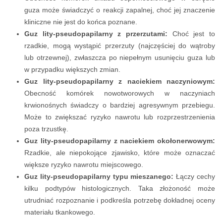
guza może świadczyć o reakcji zapalnej, choć jej znaczenie
kliniczne nie jest do końca poznane.
Guz lity-pseudopapilarny z przerzutami:
Choć jest to
rzadkie, mogą wystąpić przerzuty (najczęściej do wątroby
lub otrzewnej), zwłaszcza po niepełnym usunięciu guza lub
w przypadku większych zmian.
Guz lity-pseudopapilarny z naciekiem naczyniowym:
Obecność komórek nowotworowych w naczyniach
krwionośnych świadczy o bardziej agresywnym przebiegu.
Może to zwiększać ryzyko nawrotu lub rozprzestrzenienia
poza trzustkę.
Guz lity-pseudopapilarny z naciekiem okołonerwowym:
Rzadkie, ale niepokojące zjawisko, które może oznaczać
większe ryzyko nawrotu miejscowego.
Guz lity-pseudopapilarny typu mieszanego:
Łączy cechy
kilku podtypów histologicznych. Taka złożoność może
utrudniać rozpoznanie i podkreśla potrzebę dokładnej oceny
materiału tkankowego.