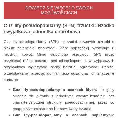
DOWIEDZ SIĘ WIĘCEJ O SWOICH
MOŻLIWOŚCIACH
Guz lity-pseudopapilarny (SPN) trzustki: Rzadka
i wyjątkowa jednostka chorobowa
Guz lity-pseudopapilarny (SPN) to rzadki nowotwór trzustki o
niskim potencjale złośliwości, który najczęściej występuje u
młodych kobiet. Mimo łagodnego przebiegu, SPN może
przybierać różne postacie pod mikroskopem, a w wyjątkowych
przypadkach wykazywać cechy bardziej agresywne. Poniżej
przedstawiamy przegląd odmian tego guza oraz ich znaczenie
kliniczne:
Guz lity-pseudopapilarny o cechach litych:
Te guzy
składają się głównie z jednolitych warstw komórek, bez
charakterystycznej struktury pseudopapilarnej, przez co
mogą przypominać inne lite nowotwory trzustki.
Guz lity-pseudopapilarny o cechach papilarnych: