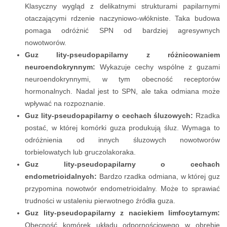
Klasyczny wygląd z delikatnymi strukturami papilarnymi
otaczającymi rdzenie naczyniowo-włókniste. Taka budowa
pomaga odróżnić SPN od bardziej agresywnych
nowotworów.
Guz lity-pseudopapilarny z różnicowaniem
neuroendokrynnym:
Wykazuje cechy wspólne z guzami
neuroendokrynnymi, w tym obecność receptorów
hormonalnych. Nadal jest to SPN, ale taka odmiana może
wpływać na rozpoznanie.
Guz lity-pseudopapilarny o cechach śluzowych:
Rzadka
postać, w której komórki guza produkują śluz. Wymaga to
odróżnienia od innych śluzowych nowotworów
torbielowatych lub gruczolakoraka.
Guz lity-pseudopapilarny o cechach
endometrioidalnych:
Bardzo rzadka odmiana, w której guz
przypomina nowotwór endometrioidalny. Może to sprawiać
trudności w ustaleniu pierwotnego źródła guza.
Guz lity-pseudopapilarny z naciekiem limfocytarnym:
Obecność komórek układu odpornościowego w obrębie