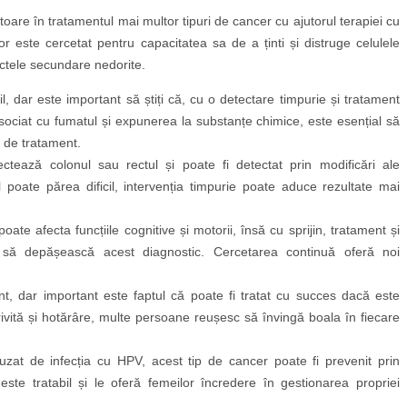
ătoare în tratamentul mai multor tipuri de cancer cu ajutorul terapiei cu
or este cercetat pentru capacitatea sa de a ținti și distruge celulele
ctele secundare nedorite.
cil, dar este important să știți că, cu o detectare timpurie și tratament
ociat cu fumatul și expunerea la substanțe chimice, este esențial să
r de tratament.
ectează colonul sau rectul și poate fi detectat prin modificări ale
ul poate părea dificil, intervenția timpurie poate aduce rezultate mai
ate afecta funcțiile cognitive și motorii, însă cu sprijin, tratament și
 să depășească acest diagnostic. Cercetarea continuă oferă noi
nt, dar important este faptul că poate fi tratat cu succes dacă este
rivită și hotărâre, multe persoane reușesc să învingă boala în fiecare
zat de infecția cu HPV, acest tip de cancer poate fi prevenit prin
este tratabil și le oferă femeilor încredere în gestionarea propriei