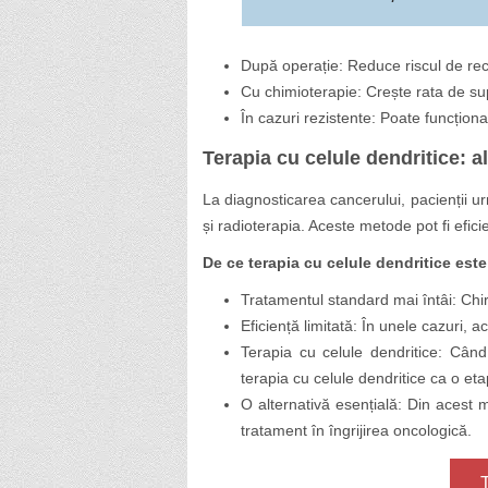
După operație: Reduce riscul de re
Cu chimioterapie: Crește rata de s
În cazuri rezistente: Poate funcțio
Terapia cu celule dendritice: a
La diagnosticarea cancerului, pacienții 
și radioterapia. Aceste metode pot fi efici
De ce terapia cu celule dendritice este
Tratamentul standard mai întâi: Chiru
Eficiență limitată: În unele cazuri, 
Terapia cu celule dendritice: Când 
terapia cu celule dendritice ca o et
O alternativă esențială: Din acest m
tratament în îngrijirea oncologică.