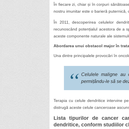
În fiecare zi, chiar și în corpuri sănăto
nostru imunitar este o barieră puternică,
În 2011, descoperirea celulelor dendr
recunoscând potențialul acestora de a spr
aceste componente naturale ale sistemulu
Abordarea unui obstacol major în trat
Una dintre principalele provocări în oncol
Celulele maligne au 
permițându-le să se dez
Terapia cu celule dendritice intervine 
distrugă aceste celule canceroase ascunse,
Lista tipurilor de cancer c
dendritice, conform studiilor c