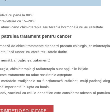
cidivă cu până la 80%
upraviețuire cu 15–20%
na atunci când chimioterapia sau terapia hormonală nu au rezultate
l patrulea tratament pentru cancer
urmează de obicei tratamente standard precum chirurgia, chimioterapia
ente, însă uneori nu oferă rezultatele dorite.
 numită al patrulea tratament:
rgia, chimioterapia și radioterapia sunt opțiunile inițiale.
aceste tratamente nu aduc rezultatele așteptate.
metodele tradiționale nu funcționează suficient, mulți pacienți aleg
apă importantă în lupta cu boala.
otiv, vaccinul cu celule dendritice este considerat adesea al patrulea
TRIMITEȚI O SOLICITARE