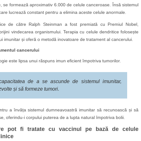
ase, se formează aproximativ 6.000 de celule canceroase. Însă sistemul
 care lucrează constant pentru a elimina aceste celule anormale.
itice de către Ralph Steinman a fost premiată cu Premiul Nobel,
ijini vindecarea organismului. Terapia cu celule dendritice folosește
i imunitar și oferă o metodă inovatoare de tratament al cancerului.
amentul cancerului
ogie este lipsa unui răspuns imun eficient împotriva tumorilor.
capacitatea de a se ascunde de sistemul imunitar,
volte și să formeze tumori.
pentru a învăța sistemul dumneavoastră imunitar să recunoască și să
 oferindu-i corpului puterea de a lupta natural împotriva bolii.
are pot fi tratate cu vaccinul pe bază de celule
linice