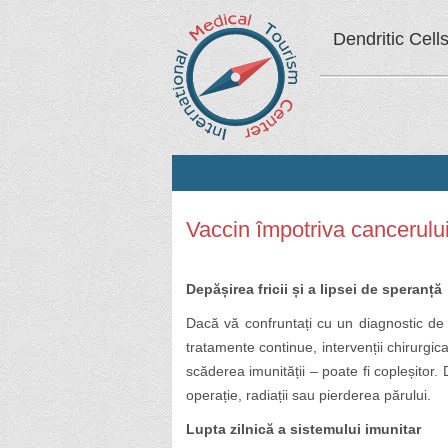
Dendritic Cell
Vaccin împotriva cancerului
Depășirea fricii și a lipsei de speranță
Dacă vă confruntați cu un diagnostic de 
tratamente continue, intervenții chirurgic
scăderea imunității – poate fi copleșitor.
operație, radiații sau pierderea părului.
Lupta zilnică a sistemului imunitar