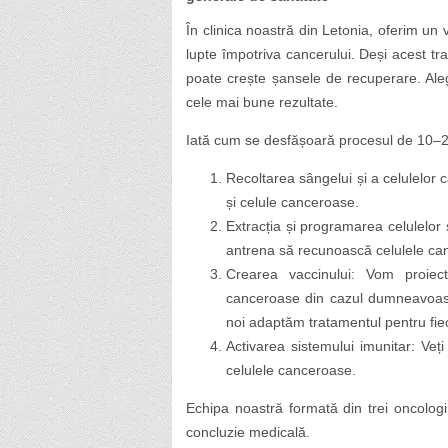
În clinica noastră din Letonia, oferim un 
lupte împotriva cancerului. Deși acest tra
poate crește șansele de recuperare. Ale
cele mai bune rezultate.
Iată cum se desfășoară procesul de 10–20
Recoltarea sângelui și a celulelor 
și celule canceroase.
Extracția și programarea celulelo
antrena să recunoască celulele can
Crearea vaccinului: Vom proiect
canceroase din cazul dumneavoastr
noi adaptăm tratamentul pentru fiec
Activarea sistemului imunitar: Veți
celulele canceroase.
Echipa noastră formată din trei oncolog
concluzie medicală.