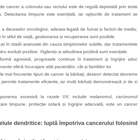
de cancer a colonului sau rectului este de regulă depistată prin teste
 Detectarea timpurie este esențială, iar opțiunile de tratament se
 a deceselor oncologice, adesea legată de fumat și factori de mediu,
 în stilul de viață, gestionarea și recuperarea sunt posibile.
cat în stadii avansate din cauza simptomelor subtile, dar tratamentele
u evoluții pozitive. Vigilența și atitudinea pozitivă sunt esențiale.
formă agresivă, progresele continue în tratament și îngrijire aduc
cente oferă încurajare atât pacienților, cât și familiilor lor.
ele mai frecvente tipuri de cancer la bărbați, deseori detectat devreme
e permite tratamente eficiente, iar mulți bărbați demonstrează zi de zi
punerea excesivă la razele UV, include melanomul, carcinomul
re timpurie, protecție solară și îngrijire adecvată, este un cancer
lule dendritice: luptă împotriva cancerului folosind