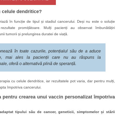
u celule dendritice?
riază în funcție de tipul și stadiul cancerului. Deși nu este o soluție
 rezultate promițătoare. Mulți pacienți au observat îmbunătățiri
ii tumorii și prelungirea duratei de viață.
onează în toate cazurile, potențialul său de a aduce
nte, mai ales la pacienții care nu au răspuns la
ale, oferă o alternativă plină de speranță.
apia cu celule dendritice, iar rezultatele pot varia, dar pentru mulți,
upta împotriva cancerului.
a pentru crearea unui vaccin personalizat împotriva
daptat tipului său de cancer, geneticii, simptomelor și stării