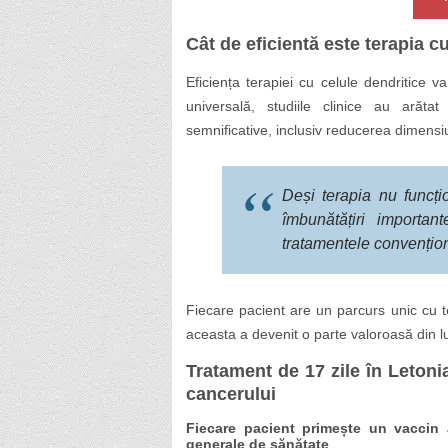
Cât de eficientă este terapia c
Eficiența terapiei cu celule dendritice va
universală, studiile clinice au arătat
semnificative, inclusiv reducerea dimensiun
Deși terapia nu funcți
îmbunătățiri importa
tratamentele convențion
Fiecare pacient are un parcurs unic cu ter
aceasta a devenit o parte valoroasă din l
Tratament de 17 zile în Letoni
cancerului
Fiecare pacient primește un vaccin a
generale de sănătate