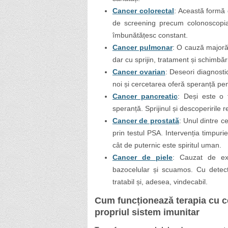
Cancer colorectal
: Această formă 
de screening precum colonoscopia.
îmbunătățesc constant.
Cancer pulmonar
: O cauză majoră
dar cu sprijin, tratament și schimbări
Cancer ovarian
: Deseori diagnosti
noi și cercetarea oferă speranță pentr
Cancer pancreatic
: Deși este o 
speranță. Sprijinul și descoperirile re
Cancer de prostată
: Unul dintre c
prin testul PSA. Intervenția timpuri
cât de puternic este spiritul uman.
Cancer de piele
: Cauzat de ex
bazocelular și scuamos. Cu detecta
tratabil și, adesea, vindecabil.
Cum funcționează terapia cu ce
propriul sistem imunitar