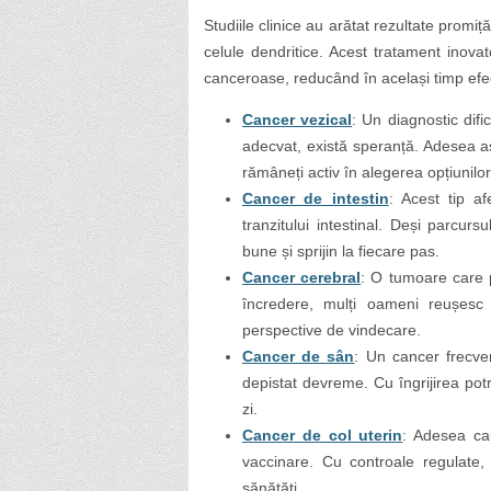
Studiile clinice au arătat rezultate promiț
celule dendritice. Acest tratament inovat
canceroase, reducând în același timp efe
Cancer vezical
: Un diagnostic difi
adecvat, există speranță. Adesea as
rămâneți activ în alegerea opțiunilo
Cancer de intestin
: Acest tip af
tranzitului intestinal. Deși parcurs
bune și sprijin la fiecare pas.
Cancer cerebral
: O tumoare care po
încredere, mulți oameni reușesc
perspective de vindecare.
Cancer de sân
: Un cancer frecve
depistat devreme. Cu îngrijirea pot
zi.
Cancer de col uterin
: Adesea cau
vaccinare. Cu controale regulate, 
sănătăți.