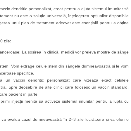
vaccin dendritic personalizat, creat pentru a ajuta sistemul imunitar să
tament nu este o soluție universală, înțelegerea opțiunilor disponibile
gerea unui plan de tratament adecvat este esențială pentru a obține
 zile:
canceroase: La sosirea în clinică, medicii vor preleva mostre de sânge
r stem: Vom extrage celule stem din sângele dumneavoastră și le vom
ceroase specifice.
a un vaccin dendritic personalizat care vizează exact celulele
ă. Spre deosebire de alte clinici care folosesc un vaccin standard,
are pacient în parte.
 primi injecții menite să activeze sistemul imunitar pentru a lupta cu
i va evalua cazul dumneavoastră în 2–3 zile lucrătoare și va oferi o