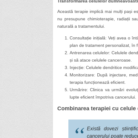
Transformarea celulelor dumneavoastră
Această terapie implică mai mulți pași es
nu presupune chimioterapie, radiații sau
naturală a tratamentului.
Consultație inițială: Veți avea o î
plan de tratament personalizat, în 
Antrenarea celulelor: Celulele dend
și să atace celulele canceroase.
Injecție: Celulele dendritice modif
Monitorizare: După injectare, med
terapia funcționează eficient.
Urmărire: Clinica va urmări evolu
lupte eficient împotriva cancerului.
Combinarea terapiei cu celule 
Există dovezi științi
cancerului poate reduce