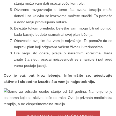
stanja može vam dati osećaj veće kontrole.
Otvoreno razgovarajte o tome šta svaka terapija može
doneti i sa kakvim se izazovima možete suočiti. To pomaže
u donošenju promišljenih odluka.
Beležite tokom pregleda. Beleške vam mogu biti od pomoći
kada kasnije budete razmatrali svoj plan lečenja.
Obavestite svoj tim šta vam je najvažnije. To pomaže da se
napravi plan koji odgovara vašem životu i vrednostima.
Pre nego što odete, pitajte o narednim koracima. Kada
znate šta sledi, osećaj neizvesnosti se smanjuje i put pred
vama postaje jasniji.
Ovo je vaš put kroz lečenje. Informišite se, učestvujte
aktivno i slobodno izrazite šta vam je najpotrebnije.