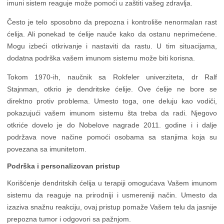
imuni sistem reaguje može pomoći u zaštiti vašeg zdravlja.
Često je telo sposobno da prepozna i kontroliše nenormalan rast
ćelija. Ali ponekad te ćelije nauče kako da ostanu neprimećene.
Mogu izbeći otkrivanje i nastaviti da rastu. U tim situacijama,
dodatna podrška vašem imunom sistemu može biti korisna.
Tokom 1970-ih, naučnik sa Rokfeler univerziteta, dr Ralf
Stajnman, otkrio je dendritske ćelije. Ove ćelije ne bore se
direktno protiv problema. Umesto toga, one deluju kao vodiči,
pokazujući vašem imunom sistemu šta treba da radi. Njegovo
otkriće dovelo je do Nobelove nagrade 2011. godine i i dalje
podržava nove načine pomoći osobama sa stanjima koja su
povezana sa imunitetom.
Podrška i personalizovan pristup
Korišćenje dendritskih ćelija u terapiji omogućava Vašem imunom
sistemu da reaguje na prirodniji i usmereniji način. Umesto da
izaziva snažnu reakciju, ovaj pristup pomaže Vašem telu da jasnije
prepozna tumor i odgovori sa pažnjom.