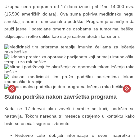
Ukupna cena programa od 17 dana iznosi približno 14.000 evra
(15.500 američkih dolara). Ova suma pokriva medicinsku negu,
smeštaj, ishranu i emocionalnu podršku. Program je osmišljen da
pruži jasne i postojane smernice osobama sa tumorima bešike,
uključujući i retke oblike kao što je sarkomatoidni karcinom.
Stalna podrška nakon završetka programa
Kada se 17-dnevni plan završi i vratite se kući, podrška se
nastavlja. Tokom naredna tri meseca ostajemo u kontaktu kako
biste se osećali sigurno i zbrinuto:
Redovno ćete dobijati informacije o svom napretku i