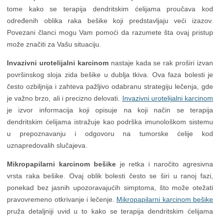
tome kako se terapija dendritskim ćelijama proučava kod
određenih oblika raka bešike koji predstavljaju veći izazov.
Povezani članci mogu Vam pomoći da razumete šta ovaj pristup
može značiti za Vašu situaciju.
Invazivni urotelijalni karcinom
nastaje kada se rak proširi izvan
površinskog sloja zida bešike u dublja tkiva. Ova faza bolesti je
često ozbiljnija i zahteva pažljivo odabranu strategiju lečenja, gde
je važno brzo, ali i precizno delovati.
Invazivni urotelijalni karcinom
je izvor informacija koji opisuje na koji način se terapija
dendritskim ćelijama istražuje kao podrška imunološkom sistemu
u prepoznavanju i odgovoru na tumorske ćelije kod
uznapredovalih slučajeva.
Mikropapilarni karcinom bešike
je retka i naročito agresivna
vrsta raka bešike. Ovaj oblik bolesti često se širi u ranoj fazi,
ponekad bez jasnih upozoravajućih simptoma, što može otežati
pravovremeno otkrivanje i lečenje.
Mikropapilarni karcinom bešike
pruža detaljniji uvid u to kako se terapija dendritskim ćelijama