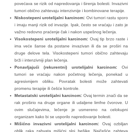
povećava se rizik od napredovanja i širenja bolesti. Invazivni
tumori obično zahtevaju intenzivnije i kombinovane terapije.
Niskostepeni urotelijalni karcinom:
Ovi tumori rastu sporo
i imaju manji rizik od invazije. Ipak, često se vraćaju i zato je
važno redovno praćenje čak i nakon uspešnog lečenja.
Visokostepeni urotelijalni karcinom:
Ovaj tip brzo raste i
ima veće šanse da postane invazivan ili da se proširi na
druge delove tela. Visokostepeni tumori obično zahtevaju
brži i intenzivniji plan lečenja.
Ponavljajući (rekurentni) urotelijalni karcinom:
Ovi
tumori se vraćaju nakon početnog lečenja, ponekad u
agresivnijem obliku. Povratak bolesti može zahtevati
promenu terapije ili češće kontrole.
Metastatski urotelijalni karcinom:
Ovaj termin znači da se
rak proširio na druge organe ili udaljene limfne čvorove. U
ovim slučajevima, lečenje je usmereno na celokupni
organizam kako bi se usporilo napredovanje bolesti.
Mišićno invazivni urotelijalni karcinom:
Ovaj ozbiljan
oblik raka zahvata mišićni sloj bešike. Najčešće zahteva