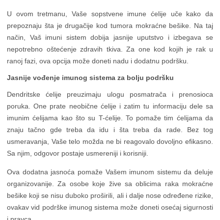
U ovom tretmanu, Vaše sopstvene imune ćelije uče kako da
prepoznaju šta je drugačije kod tumora mokraćne bešike. Na taj
način, Vaš imuni sistem dobija jasnije uputstvo i izbegava se
nepotrebno oštećenje zdravih tkiva. Za one kod kojih je rak u
ranoj fazi, ova opcija može doneti nadu i dodatnu podršku.
Jasnije vođenje imunog sistema za bolju podršku
Dendritske ćelije preuzimaju ulogu posmatrača i prenosioca
poruka. One prate neobične ćelije i zatim tu informaciju dele sa
imunim ćelijama kao što su T-ćelije. To pomaže tim ćelijama da
znaju tačno gde treba da idu i šta treba da rade. Bez tog
usmeravanja, Vaše telo možda ne bi reagovalo dovoljno efikasno.
Sa njim, odgovor postaje usmereniji i korisniji.
Ova dodatna jasnoća pomaže Vašem imunom sistemu da deluje
organizovanije. Za osobe koje žive sa oblicima raka mokraćne
bešike koji se nisu duboko proširili, ali i dalje nose određene rizike,
ovakav vid podrške imunog sistema može doneti osećaj sigurnosti
i pravca.