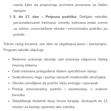
nauče kako da prepoznaju promene povezane sa Vašim
stanjem.
5. do 17. dan – Potpuna podrška:
Dobijate nekoliko
personalizovanih tretmana. Između tretmana imate vreme
za odmor, uravnotežene obroke i emocionalnu podršku po
potrebi.
Tokom celog boravka, sve Vam se objašnjava jasno i saosećajno.
Program takođe uključuje:
Redovno praćenje zdravlja radi praćenja odgovora Vašeg
imunog sistema
Četiri tretmana prilagođena Vašem specifičnom stanju
Svakodnevnu negu i pažnju iskusnih medicinskih stručnjaka
Obroke osmišljene da podrže Vašu energiju i oporavak
Pristup emocionalnoj podršci i savetovanju u svakom
trenutku
Skladištenje dodatnih doza imune terapije, dostupnih do 12
meseci za kasniju upotrebu ako zatreba