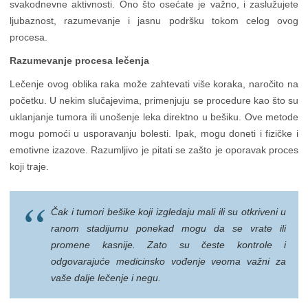
svakodnevne aktivnosti. Ono što osećate je važno, i zaslužujete
ljubaznost, razumevanje i jasnu podršku tokom celog ovog
procesa.
Razumevanje procesa lečenja
Lečenje ovog oblika raka može zahtevati više koraka, naročito na
početku. U nekim slučajevima, primenjuju se procedure kao što su
uklanjanje tumora ili unošenje leka direktno u bešiku. Ove metode
mogu pomoći u usporavanju bolesti. Ipak, mogu doneti i fizičke i
emotivne izazove. Razumljivo je pitati se zašto je oporavak proces
koji traje.
Čak i tumori bešike koji izgledaju mali ili su otkriveni u
ranom stadijumu ponekad mogu da se vrate ili
promene kasnije. Zato su česte kontrole i
odgovarajuće medicinsko vođenje veoma važni za
vaše dalje lečenje i negu.