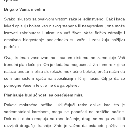
Briga o Vama u celini
Svako iskustvo sa ovakvom vrstom raka je jedinstveno. Čak i kada
lekari opisuju bolest kao niskog stepena ili neagresivnu, ona može
izazvati zabrinutost i uticati na Vaš život. Vaše fizičko zdravlje i
emotivno blagostanje podjednako su važni i zaslužuju pažljivu
podršku.
Ovaj tretman zasnovan na imunom sistemu ne zamenjuje Vaš
trenutni plan lečenja. On je dodatna mogućnost. Za tumore koji se
nalaze unutar ili blizu sluzokože mokraćne bešike, pruža način da
se imuni sistem ojača na specifičniji i ličniji način. Cilj je da se
pomogne Vašem telu, a ne da ga optereti.
Planiranje budućnosti sa osećajem mira
Rakovi mokraćne bešike, uključujući retke oblike kao što je
sarkomatoidni karcinom, mogu se ponašati na različite načine.
Dok neki dobro reaguju na rano lečenje, drugi se mogu vratiti ili
razvijati drugačije kasnije. Zato je važno da ostanete pažljivi na