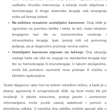
radikalnu hiruršku intervenciju, a lečenje može uključivati i
hemioterapiju ili druge sistemske terapije radi smanjenja
rizika od širenja bolesti.
Ne-mišićno invazivni urotelijalni karcinom:
Ovaj oblik je
ograničen na površinu bešike i lakše se leči, često lokalnim
terapijama kao što su transuretralna resekcija i
intravezikalna terapija. Ipak, postoji rizik od ponovnog
javljanja, pa je dugoročno praćenje veoma važno.
Urotelijalni karcinom otporan na lečenje:
Ova situacija
nastaje kada rak više ne reaguje na standardne terapije kao
što su hemioterapija ili imunoterapija. U takvim slučajevima,
može biti potrebno razmotriti nove pristupe ili učešće u
kliničkim ispitivanjima.
Svaka dijagnoza raka nosi sa sobom određenu težinu, a kada je u
pitanju agresivniji ili uznapredovali oblik, taj teret može biti još
izraženiji. U takvim trenucima, pristup jasnim i usmerenim
informacijama može pružiti osećaj stabilnosti i pomoći u
donošenju odluka. U naredna dva odeljka možete saznati više o