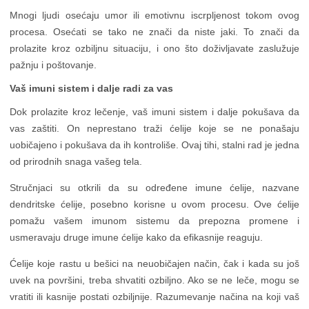
Mnogi ljudi osećaju umor ili emotivnu iscrpljenost tokom ovog
procesa. Osećati se tako ne znači da niste jaki. To znači da
prolazite kroz ozbiljnu situaciju, i ono što doživljavate zaslužuje
pažnju i poštovanje.
Vaš imuni sistem i dalje radi za vas
Dok prolazite kroz lečenje, vaš imuni sistem i dalje pokušava da
vas zaštiti. On neprestano traži ćelije koje se ne ponašaju
uobičajeno i pokušava da ih kontroliše. Ovaj tihi, stalni rad je jedna
od prirodnih snaga vašeg tela.
Stručnjaci su otkrili da su određene imune ćelije, nazvane
dendritske ćelije, posebno korisne u ovom procesu. Ove ćelije
pomažu vašem imunom sistemu da prepozna promene i
usmeravaju druge imune ćelije kako da efikasnije reaguju.
Ćelije koje rastu u bešici na neuobičajen način, čak i kada su još
uvek na površini, treba shvatiti ozbiljno. Ako se ne leče, mogu se
vratiti ili kasnije postati ozbiljnije. Razumevanje načina na koji vaš