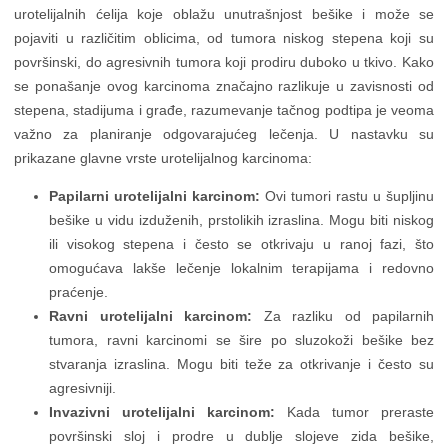
urotelijalnih ćelija koje oblažu unutrašnjost bešike i može se
pojaviti u različitim oblicima, od tumora niskog stepena koji su
površinski, do agresivnih tumora koji prodiru duboko u tkivo. Kako
se ponašanje ovog karcinoma značajno razlikuje u zavisnosti od
stepena, stadijuma i građe, razumevanje tačnog podtipa je veoma
važno za planiranje odgovarajućeg lečenja. U nastavku su
prikazane glavne vrste urotelijalnog karcinoma:
Papilarni urotelijalni karcinom:
Ovi tumori rastu u šupljinu
bešike u vidu izduženih, prstolikih izraslina. Mogu biti niskog
ili visokog stepena i često se otkrivaju u ranoj fazi, što
omogućava lakše lečenje lokalnim terapijama i redovno
praćenje.
Ravni urotelijalni karcinom:
Za razliku od papilarnih
tumora, ravni karcinomi se šire po sluzokoži bešike bez
stvaranja izraslina. Mogu biti teže za otkrivanje i često su
agresivniji.
Invazivni urotelijalni karcinom:
Kada tumor preraste
površinski sloj i prodre u dublje slojeve zida bešike,