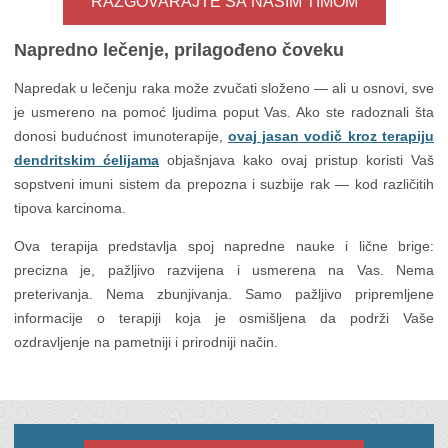
RAZGOVARAJTE SA NAŠIM TIMOM
Napredno lečenje, prilagođeno čoveku
Napredak u lečenju raka može zvučati složeno — ali u osnovi, sve
je usmereno na pomoć ljudima poput Vas. Ako ste radoznali šta
donosi budućnost imunoterapije,
ovaj jasan vodič kroz terapiju
dendritskim ćelijama
objašnjava kako ovaj pristup koristi Vaš
sopstveni imuni sistem da prepozna i suzbije rak — kod različitih
tipova karcinoma.
Ova terapija predstavlja spoj napredne nauke i lične brige:
precizna je, pažljivo razvijena i usmerena na Vas. Nema
preterivanja. Nema zbunjivanja. Samo pažljivo pripremljene
informacije o terapiji koja je osmišljena da podrži Vaše
ozdravljenje na pametniji i prirodniji način.