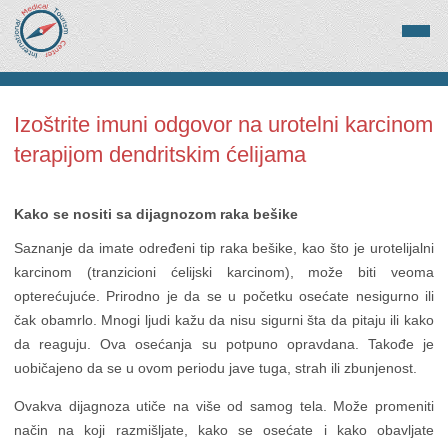
Izoštrite imuni odgovor na urotelni karcinom
terapijom dendritskim ćelijama
Kako se nositi sa dijagnozom raka bešike
Saznanje da imate određeni tip raka bešike, kao što je urotelijalni
karcinom (tranzicioni ćelijski karcinom), može biti veoma
opterećujuće. Prirodno je da se u početku osećate nesigurno ili
čak obamrlo. Mnogi ljudi kažu da nisu sigurni šta da pitaju ili kako
da reaguju. Ova osećanja su potpuno opravdana. Takođe je
uobičajeno da se u ovom periodu jave tuga, strah ili zbunjenost.
Ovakva dijagnoza utiče na više od samog tela. Može promeniti
način na koji razmišljate, kako se osećate i kako obavljate