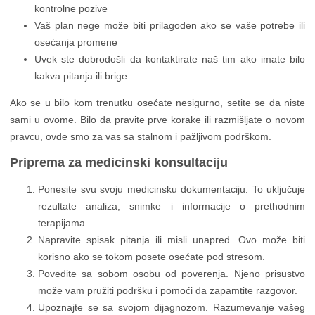
kontrolne pozive
Vaš plan nege može biti prilagođen ako se vaše potrebe ili
osećanja promene
Uvek ste dobrodošli da kontaktirate naš tim ako imate bilo
kakva pitanja ili brige
Ako se u bilo kom trenutku osećate nesigurno, setite se da niste
sami u ovome. Bilo da pravite prve korake ili razmišljate o novom
pravcu, ovde smo za vas sa stalnom i pažljivom podrškom.
Priprema za medicinski konsultaciju
Ponesite svu svoju medicinsku dokumentaciju. To uključuje
rezultate analiza, snimke i informacije o prethodnim
terapijama.
Napravite spisak pitanja ili misli unapred. Ovo može biti
korisno ako se tokom posete osećate pod stresom.
Povedite sa sobom osobu od poverenja. Njeno prisustvo
može vam pružiti podršku i pomoći da zapamtite razgovor.
Upoznajte se sa svojom dijagnozom. Razumevanje vašeg