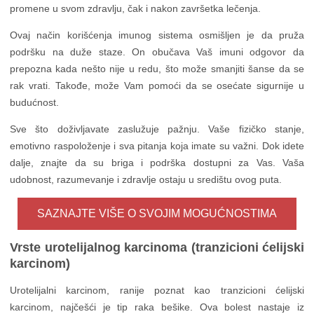
promene u svom zdravlju, čak i nakon završetka lečenja.
Ovaj način korišćenja imunog sistema osmišljen je da pruža
podršku na duže staze. On obučava Vaš imuni odgovor da
prepozna kada nešto nije u redu, što može smanjiti šanse da se
rak vrati. Takođe, može Vam pomoći da se osećate sigurnije u
budućnost.
Sve što doživljavate zaslužuje pažnju. Vaše fizičko stanje,
emotivno raspoloženje i sva pitanja koja imate su važni. Dok idete
dalje, znajte da su briga i podrška dostupni za Vas. Vaša
udobnost, razumevanje i zdravlje ostaju u središtu ovog puta.
SAZNAJTE VIŠE O SVOJIM MOGUĆNOSTIMA
Vrste urotelijalnog karcinoma (tranzicioni ćelijski
karcinom)
Urotelijalni karcinom, ranije poznat kao tranzicioni ćelijski
karcinom, najčešći je tip raka bešike. Ova bolest nastaje iz