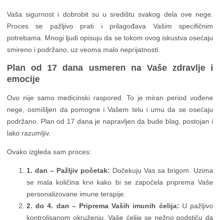
Vaša sigurnost i dobrobit su u središtu svakog dela ove nege.
Proces se pažljivo prati i prilagođava Vašim specifičnim
potrebama. Mnogi ljudi opisuju da se tokom ovog iskustva osećaju
smireno i podržano, uz veoma malo neprijatnosti.
Plan od 17 dana usmeren na Vaše zdravlje i
emocije
Ovo nije samo medicinski raspored. To je miran period vođene
nege, osmišljen da pomogne i Vašem telu i umu da se osećaju
podržano. Plan od 17 dana je napravljen da bude blag, postojan i
lako razumljiv.
Ovako izgleda sam proces:
1. dan – Pažljiv početak:
Dočekuju Vas sa brigom. Uzima
se mala količina krvi kako bi se započela priprema Vaše
personalizovane imune terapije.
2. do 4. dan – Priprema Vaših imunih ćelija:
U pažljivo
kontrolisanom okruženju, Vaše ćelije se nežno podstiču da