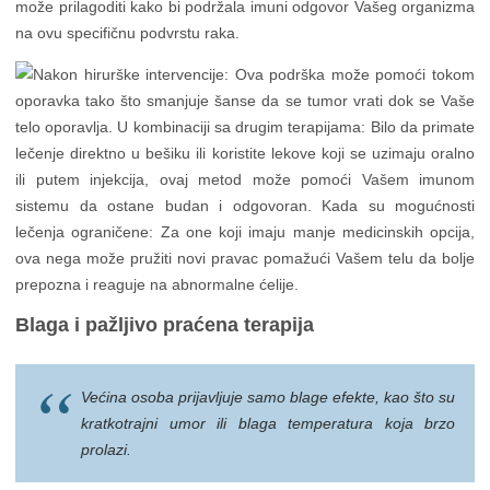
može prilagoditi kako bi podržala imuni odgovor Vašeg organizma
na ovu specifičnu podvrstu raka.
Blaga i pažljivo praćena terapija
Većina osoba prijavljuje samo blage efekte, kao što su
kratkotrajni umor ili blaga temperatura koja brzo
prolazi.