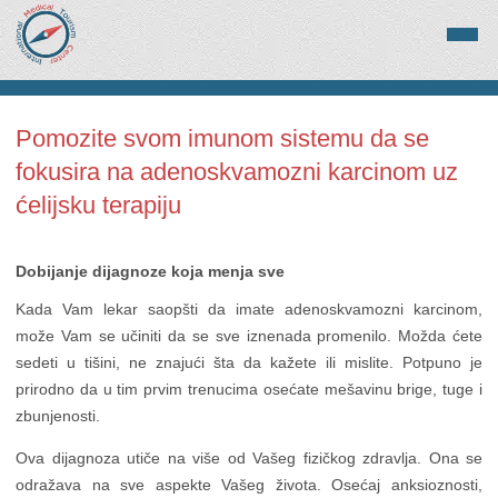
Pomozite svom imunom sistemu da se
fokusira na adenoskvamozni karcinom uz
ćelijsku terapiju
Dobijanje dijagnoze koja menja sve
Kada Vam lekar saopšti da imate adenoskvamozni karcinom,
može Vam se učiniti da se sve iznenada promenilo. Možda ćete
sedeti u tišini, ne znajući šta da kažete ili mislite. Potpuno je
prirodno da u tim prvim trenucima osećate mešavinu brige, tuge i
zbunjenosti.
Ova dijagnoza utiče na više od Vašeg fizičkog zdravlja. Ona se
odražava na sve aspekte Vašeg života. Osećaj anksioznosti,