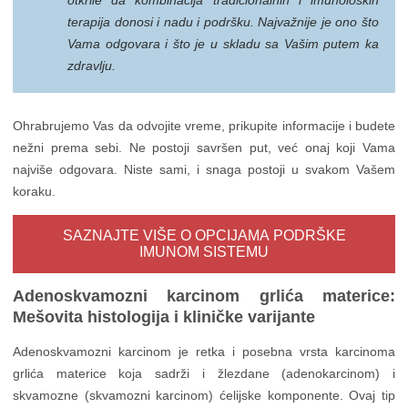
otkrile da kombinacija tradicionalnih i imunoloških
terapija donosi i nadu i podršku. Najvažnije je ono što
Vama odgovara i što je u skladu sa Vašim putem ka
zdravlju.
Ohrabrujemo Vas da odvojite vreme, prikupite informacije i budete
nežni prema sebi. Ne postoji savršen put, već onaj koji Vama
najviše odgovara. Niste sami, i snaga postoji u svakom Vašem
koraku.
SAZNAJTE VIŠE O OPCIJAMA PODRŠKE
IMUNOM SISTEMU
Adenoskvamozni karcinom grlića materice:
Mešovita histologija i kliničke varijante
Adenoskvamozni karcinom je retka i posebna vrsta karcinoma
grlića materice koja sadrži i žlezdane (adenokarcinom) i
skvamozne (skvamozni karcinom) ćelijske komponente. Ovaj tip