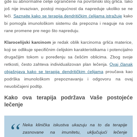
gde su abnormalne ćelije ograničene na površinski sloj grlića. Iako
još nije invazivan, postoji mogućnost da napreduje ukoliko se ne
leči.
Saznajte kako se terapija dendritičkim ćelijama istražuje
kako
bi pomogla imunološkom sistemu da prepozna i reaguje na ove
rane promene pre nego što napreduju.
Klarocelijski karcinom
je redak oblik karcinoma grlića materice,
koji se odlikuje specifičnim ćelijskim karakteristikama i potencijalno
drugačijim tokom u poređenju sa češćim oblicima. Zbog svoje
retkosti, često zahteva individualizovan plan lečenja.
Ovaj članak
objašnjava kako se terapija dendritičkim ćelijama
proučava kao
podrška imunološkom prepoznavanju i odgovoru na ovaj
neuobičajeni podtip.
Kako ova terapija podržava Vaše postojeće
lečenje
Neka klinička iskustva ukazuju na to da terapije
zasnovane na imunitetu, uključujući lečenje