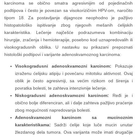
karcinoma se obično smatra agresivnijim od pojedinačnih
podtipova i često je povezan sa visokorizičnim HPV-om, naročito
tipom 18. Za postavljanje dijagnoze neophodno je pažljivo
histopatološko ispitivanje zbog njegovih mešanih ćelijskih
karakteristika. Lečenje najčešće podrazumeva kombinaciju
hirurgije, zračenja i hemioterapije, posebno kod uznapredovalih ili
visokogradusnih oblika. U nastavku su prikazani prepoznati
histološki podtipovi i varijante adenoskvamoznog karcinoma:
Visokogradusni adenoskvamozni karcinom:
Pokazuje
izraženu ćelijsku atipiju i povećanu mitotsku aktivnost. Ovaj
oblik je često agresivniji, sa većim rizikom od širenja i
povratka bolesti, te zahteva intenzivnije lečenje.
Niskogradusni adenoskvamozni karcinom:
Ređi je i
obično bolje diferenciran, ali i dalje zahteva pažljivo praćenje
zbog mogućnosti napredovanja bolesti.
Adenoskvamozni karcinom sa mucinoznim
karakteristikama:
Sadrži ćelije koje luče mucin unutar
žlezdanog dela tumora. Ova varijanta može imati drugačije