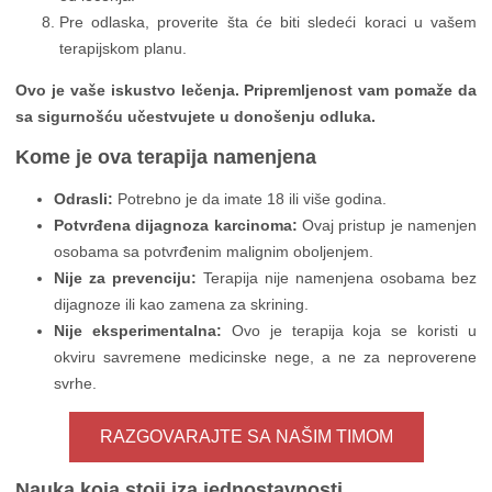
Pre odlaska, proverite šta će biti sledeći koraci u vašem
terapijskom planu.
Ovo je vaše iskustvo lečenja. Pripremljenost vam pomaže da
sa sigurnošću učestvujete u donošenju odluka.
Kome je ova terapija namenjena
Odrasli:
Potrebno je da imate 18 ili više godina.
Potvrđena dijagnoza karcinoma:
Ovaj pristup je namenjen
osobama sa potvrđenim malignim oboljenjem.
Nije za prevenciju:
Terapija nije namenjena osobama bez
dijagnoze ili kao zamena za skrining.
Nije eksperimentalna:
Ovo je terapija koja se koristi u
okviru savremene medicinske nege, a ne za neproverene
svrhe.
RAZGOVARAJTE SA NAŠIM TIMOM
Nauka koja stoji iza jednostavnosti