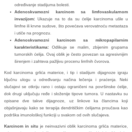
određivanje stadijuma bolesti.
Adenoskvamozni karcinom sa limfovaskularnom
invazijom:
Ukazuje na to da su ćelije karcinoma ušle u
limfne ili krvne sudove, što povećava verovatnoću metastaza
i utiče na prognozu.
Adenoskvamozni karcinom sa mikropapilarnim
karakteristikama:
Odlikuje se malim, zbijenim grupama
tumorskih ćelija. Ovaj oblik je često povezan sa agresivnijim
širenjem i zahteva pažljivu procenu limfnih čvorova.
Kod karcinoma grlića materice, i tip i stadijum dijagnoze igraju
ključnu ulogu u određivanju načina lečenja i praćenja. Neki
slučajevi se otkriju rano i ostaju ograničeni na površinske ćelije,
dok drugi uključuju ređe i složenije tipove tumora. U nastavku su
opisane dve takve dijagnoze, uz linkove ka člancima koji
objašnjavaju kako se terapija dendritičkim ćelijama proučava kao
podrška imunološkoj funkciji u svakom od ovih slučajeva.
Karcinom in situ
je neinvazivni oblik karcinoma grlića materice,