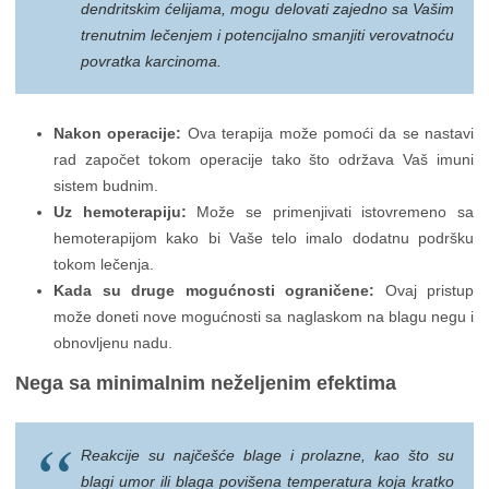
dendritskim ćelijama, mogu delovati zajedno sa Vašim
trenutnim lečenjem i potencijalno smanjiti verovatnoću
povratka karcinoma.
Nakon operacije:
Ova terapija može pomoći da se nastavi
rad započet tokom operacije tako što održava Vaš imuni
sistem budnim.
Uz hemoterapiju:
Može se primenjivati istovremeno sa
hemoterapijom kako bi Vaše telo imalo dodatnu podršku
tokom lečenja.
Kada su druge mogućnosti ograničene:
Ovaj pristup
može doneti nove mogućnosti sa naglaskom na blagu negu i
obnovljenu nadu.
Nega sa minimalnim neželjenim efektima
Reakcije su najčešće blage i prolazne, kao što su
blagi umor ili blaga povišena temperatura koja kratko