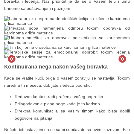
boravka i lečenja. Naš prioritet je da se o Vašem telu i umu
brinemo sa poštovanjem i pažnjom.
Kontinuirana nega nakon vašeg boravka
Kada se vratite kući, briga o vašem zdravlju se nastavlja. Tokom
naredna tri meseca, dobijate sledeću podršku:
Redovan kontakt radi praćenja vašeg napretka
Prilagođavanje plana nege kada je to korisno
Direktna komunikacija sa vašim timom kako biste dobili
odgovore na pitanja
Nećete biti ostavljeni da se sami suočavate sa ovim izazovom. Bilo