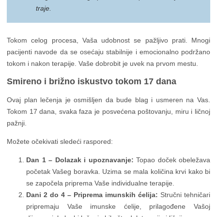
traje.
Tokom celog procesa, Vaša udobnost se pažljivo prati. Mnogi
pacijenti navode da se osećaju stabilnije i emocionalno podržano
tokom i nakon terapije. Vaše dobrobit je uvek na prvom mestu.
Smireno i brižno iskustvo tokom 17 dana
Ovaj plan lečenja je osmišljen da bude blag i usmeren na Vas.
Tokom 17 dana, svaka faza je posvećena poštovanju, miru i ličnoj
pažnji.
Možete očekivati sledeći raspored:
Dan 1 – Dolazak i upoznavanje:
Topao doček obeležava
početak Vašeg boravka. Uzima se mala količina krvi kako bi
se započela priprema Vaše individualne terapije.
Dani 2 do 4 – Priprema imunskih ćelija:
Stručni tehničari
pripremaju Vaše imunske ćelije, prilagođene Vašoj