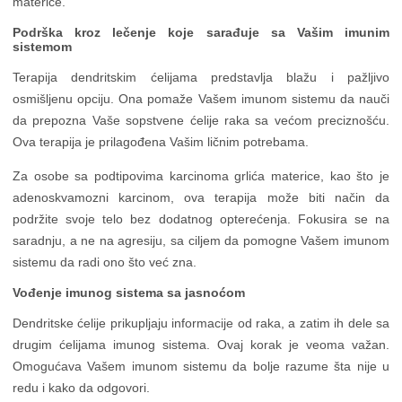
materice.
Podrška kroz lečenje koje sarađuje sa Vašim imunim
sistemom
Terapija dendritskim ćelijama predstavlja blažu i pažljivo
osmišljenu opciju. Ona pomaže Vašem imunom sistemu da nauči
da prepozna Vaše sopstvene ćelije raka sa većom preciznošću.
Ova terapija je prilagođena Vašim ličnim potrebama.
Za osobe sa podtipovima karcinoma grlića materice, kao što je
adenoskvamozni karcinom, ova terapija može biti način da
podržite svoje telo bez dodatnog opterećenja. Fokusira se na
saradnju, a ne na agresiju, sa ciljem da pomogne Vašem imunom
sistemu da radi ono što već zna.
Vođenje imunog sistema sa jasnoćom
Dendritske ćelije prikupljaju informacije od raka, a zatim ih dele sa
drugim ćelijama imunog sistema. Ovaj korak je veoma važan.
Omogućava Vašem imunom sistemu da bolje razume šta nije u
redu i kako da odgovori.