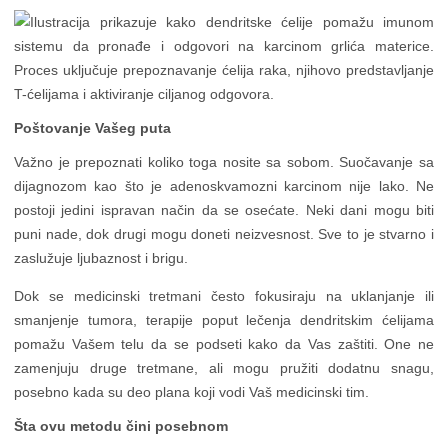
Poštovanje Vašeg puta
Važno je prepoznati koliko toga nosite sa sobom. Suočavanje sa
dijagnozom kao što je adenoskvamozni karcinom nije lako. Ne
postoji jedini ispravan način da se osećate. Neki dani mogu biti
puni nade, dok drugi mogu doneti neizvesnost. Sve to je stvarno i
zaslužuje ljubaznost i brigu.
Dok se medicinski tretmani često fokusiraju na uklanjanje ili
smanjenje tumora, terapije poput lečenja dendritskim ćelijama
pomažu Vašem telu da se podseti kako da Vas zaštiti. One ne
zamenjuju druge tretmane, ali mogu pružiti dodatnu snagu,
posebno kada su deo plana koji vodi Vaš medicinski tim.
Šta ovu metodu čini posebnom