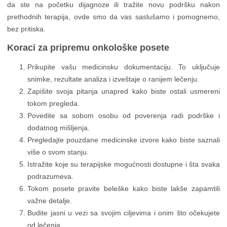
da ste na početku dijagnoze ili tražite novu podršku nakon
prethodnih terapija, ovde smo da vas saslušamo i pomognemo,
bez pritiska.
Koraci za pripremu onkološke posete
Prikupite vašu medicinsku dokumentaciju. To uključuje
snimke, rezultate analiza i izveštaje o ranijem lečenju.
Zapišite svoja pitanja unapred kako biste ostali usmereni
tokom pregleda.
Povedite sa sobom osobu od poverenja radi podrške i
dodatnog mišljenja.
Pregledajte pouzdane medicinske izvore kako biste saznali
više o svom stanju.
Istražite koje su terapijske mogućnosti dostupne i šta svaka
podrazumeva.
Tokom posete pravite beleške kako biste lakše zapamtili
važne detalje.
Budite jasni u vezi sa svojim ciljevima i onim što očekujete
od lečenja.