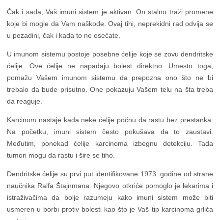
Čak i sada, Vaš imuni sistem je aktivan. On stalno traži promene
koje bi mogle da Vam naškode. Ovaj tihi, neprekidni rad odvija se
u pozadini, čak i kada to ne osećate.
U imunom sistemu postoje posebne ćelije koje se zovu dendritske
ćelije. Ove ćelije ne napadaju bolest direktno. Umesto toga,
pomažu Vašem imunom sistemu da prepozna ono što ne bi
trebalo da bude prisutno. One pokazuju Vašem telu na šta treba
da reaguje.
Karcinom nastaje kada neke ćelije počnu da rastu bez prestanka.
Na početku, imuni sistem često pokušava da to zaustavi.
Međutim, ponekad ćelije karcinoma izbegnu detekciju. Tada
tumori mogu da rastu i šire se tiho.
Dendritske ćelije su prvi put identifikovane 1973. godine od strane
naučnika Ralfa Štajnmana. Njegovo otkriće pomoglo je lekarima i
istraživačima da bolje razumeju kako imuni sistem može biti
usmeren u borbi protiv bolesti kao što je Vaš tip karcinoma grlića