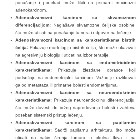
ponašanje i ponekad može ličiti na primarni mucinozni
adenokarcinom.
Adenoskvamozni karcinom sa skvamoznom
diferencijacijom:
Naglašava skvamozne ćelijske osobine,
što može uticati na ponašanje tumora i odgovor na lečenje.
Adenoskvamozni karcinom sa karakteristikama bistrih
ćelija:
Pokazuje morfologiju bistrih ćelija, što može ukazivati
na agresivniju biologiju i uticati na izbor terapije.
Adenoskvamozni karcinom sa endometrioidnim
karakteristikama:
Prikazuje žlezdane obrasce koji
podsećaju na endometrijalni karcinom. Važno je razlikovati
ga od metastaza ili primarne bolesti endometrijuma.
Adenoskvamozni karcinom sa neuroendokrinim
karakteristikama:
Prikazuje neuroendokrinu diferencijaciju,
što može dovesti do bržeg napredovanja bolesti i zahteva
poseban sistemski pristup lečenju.
Adenoskvamozni karcinom sa papilarnim
karakteristikama:
Sadrži papilarnu arhitekturu, što može
uticati na način širenja tumora u okolna tkiva i na