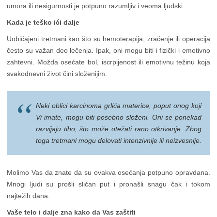
umora ili nesigurnosti je potpuno razumljiv i veoma ljudski.
Kada je teško ići dalje
Uobičajeni tretmani kao što su hemoterapija, zračenje ili operacija
često su važan deo lečenja. Ipak, oni mogu biti i fizički i emotivno
zahtevni. Možda osećate bol, iscrpljenost ili emotivnu težinu koja
svakodnevni život čini složenijim.
Neki oblici karcinoma grlića materice, poput onog koji
Vi imate, mogu biti posebno složeni. Oni se ponekad
razvijaju tiho, što može otežati rano otkrivanje. Zbog
toga tretmani mogu delovati intenzivnije ili neizvesnije.
Molimo Vas da znate da su ovakva osećanja potpuno opravdana.
Mnogi ljudi su prošli sličan put i pronašli snagu čak i tokom
najtežih dana.
Vaše telo i dalje zna kako da Vas zaštiti