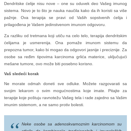
Dendritske ćelije nisu nove – one su oduvek deo Vašeg imunog
sistema. Novo je to što je nauka naučila kako da ih koristi sa više
pažnje. Ova terapija se pravi od Vaših sopstvenih ćelija i
prilagođena je Vašem jedinstvenom imunom odgovoru.
Za razliku od tretmana koji utiču na celo telo, terapija dendritskim
ćelijama je usmerenija. Ona pomaže imunom sistemu da
prepozna tumor, kako bi mogao da odgovori jasnije i preciznije. Za
osobe sa ređim tipovima karcinoma grlića materice, uključujući
mešane tumore, ovo može biti posebno korisno.
Vaš sledeći korak
Ne morate odmah doneti sve odluke. Možete razgovarati sa
svojim lekarom o svim mogućnostima koje imate. Pitajte za
terapije koje poštuju ravnotežu Vašeg tela i rade zajedno sa Vašim
imunim sistemom, a ne samo protiv bolesti.
Neke osobe sa adenoskvamoznim karcinomom su