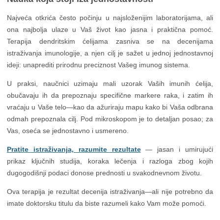
Najveća otkrića često počinju u najsloženijim laboratorijama, ali
ona najbolja ulaze u Vaš život kao jasna i praktična pomoć.
Terapija dendritskim ćelijama zasniva se na decenijama
istraživanja imunologije, a njen cilj je sažet u jednoj jednostavnoj
ideji: unaprediti prirodnu preciznost Vašeg imunog sistema.
U praksi, naučnici uzimaju mali uzorak Vaših imunih ćelija,
obučavaju ih da prepoznaju specifične markere raka, i zatim ih
vraćaju u Vaše telo—kao da ažuriraju mapu kako bi Vaša odbrana
odmah prepoznala cilj. Pod mikroskopom je to detaljan posao; za
Vas, oseća se jednostavno i usmereno.
Pratite istraživanja, razumite rezultate
— jasan i umirujući
prikaz ključnih studija, koraka lečenja i razloga zbog kojih
dugogodišnji podaci donose prednosti u svakodnevnom životu.
Ova terapija je rezultat decenija istraživanja—ali nije potrebno da
imate doktorsku titulu da biste razumeli kako Vam može pomoći.