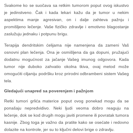
Svakome ko se suočava sa retkim tumorom poput ovog iskustvo
je jedinstveno. Čak i kada lekari kažu da je tumor u nekim
aspektima manje agresivan, on i dalje zahteva pažnju i
promišljeno lečenje. Vaše fizičko zdravlje i emotivno blagostanje
zaslužuju jednaku i potpunu brigu.
Terapija dendritskim ćelijama nije namenjena da zameni Vaš
osnovni plan lečenja. Ona je osmišljena da ga dopuni, pružajući
dodatnu mogućnost za jačanje Vašeg imunog odgovora. Kada
tumor nije duboko zahvatio okolna tkiva, ovaj metod može
omogućiti ciljaniju podršku kroz prirodni odbrambeni sistem Vašeg
tela.
Gledajući unapred sa poverenjem i pažnjom
Retki tumori grlića materice poput ovog ponekad mogu da se
ponašaju nepredvidivo. Neki ljudi veoma dobro reaguju na
lečenje, dok se kod drugih mogu javiti promene ili povratak tumora
kasnije. Zbog toga je važno da pratite kako se osećate i redovno
dolazite na kontrole, jer su to ključni delovi brige o zdravlju.