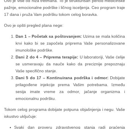
Ovo je više od niza tretmana. To je strukturisan period medicinske
pažnje, emocionalne podrške i ličnog isceljenja. Ceo program traje
17 dana i pruža Vam podršku tokom celog boravka.
Ovo je opšti pregled plana nege:
Dan 1 – Početak sa poštovanjem:
Uzima se mala količina
krvi kako bi se započela priprema Vaše personalizovane
imunološke podrške.
Dani 2 do 4 – Priprema terapije:
U laboratoriji, Vaše ćelije
se usmeravaju da nauče kako da preciznije prepoznaju
Vaše specifično stanje.
Dani 5 do 17 – Kontinuirana podrška i odmor:
Dobijate
prilagođene injekcije prema Vašim potrebama. Između
sesija imate vreme za odmor, jačanje organizma i
emocionalnu podršku.
Tokom celog programa dobijate potpuna objašnjenja i negu. Vaše
iskustvo uključuje:
Svaki dan proveru zdravstvenog stanja radi praćenja