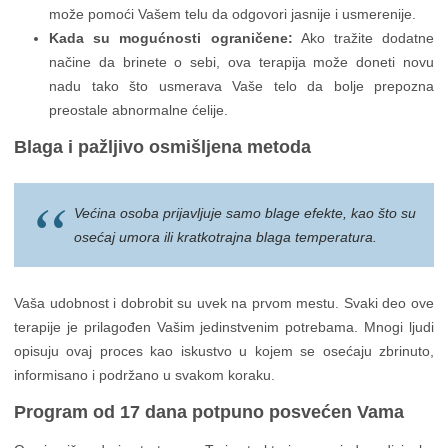
može pomoći Vašem telu da odgovori jasnije i usmerenije.
Kada su mogućnosti ograničene:
Ako tražite dodatne
načine da brinete o sebi, ova terapija može doneti novu
nadu tako što usmerava Vaše telo da bolje prepozna
preostale abnormalne ćelije.
Blaga i pažljivo osmišljena metoda
Većina osoba prijavljuje samo blage efekte, kao što su
osećaj umora ili kratkotrajna blaga temperatura.
Vaša udobnost i dobrobit su uvek na prvom mestu. Svaki deo ove
terapije je prilagođen Vašim jedinstvenim potrebama. Mnogi ljudi
opisuju ovaj proces kao iskustvo u kojem se osećaju zbrinuto,
informisano i podržano u svakom koraku.
Program od 17 dana potpuno posvećen Vama