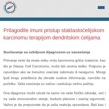
Prilagodite imuni pristup staklastoćelijskom
karcinomu terapijom dendritskim ćelijama
Suočavanje sa ozbiljnom dijagnozom uz saosećanje
Primanje vesti da imate retku vrstu karcinoma grlića materice, kao
što je Glassy Cell Carcinoma, može biti veoma teško. Potpuno je
razumljivo ako se trenutno osećate zabrinuto ili nesigurno. Mnogi
ljudi imaju poteškoća da obrade ovakve informacije, naročito na
početku. Vaša osećanja su važna i zaslužuju nežnu pažnju.
Ova dijagnoza može uticati ne samo na vaše fizičko zdravlje, već i
na vaše emocionalno stanje, buduće planove i osećaj sigurnosti.
Važno je da prepoznate da je vaša reakcija opravdana. Baš kao i