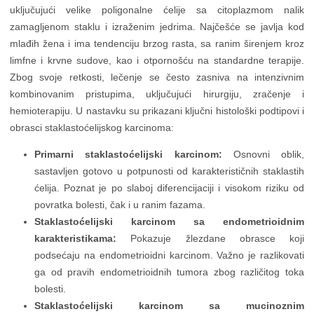
uključujući velike poligonalne ćelije sa citoplazmom nalik
zamagljenom staklu i izraženim jedrima. Najčešće se javlja kod
mlađih žena i ima tendenciju brzog rasta, sa ranim širenjem kroz
limfne i krvne sudove, kao i otpornošću na standardne terapije.
Zbog svoje retkosti, lečenje se često zasniva na intenzivnim
kombinovanim pristupima, uključujući hirurgiju, zračenje i
hemioterapiju. U nastavku su prikazani ključni histološki podtipovi i
obrasci staklastoćelijskog karcinoma:
Primarni staklastoćelijski karcinom:
Osnovni oblik,
sastavljen gotovo u potpunosti od karakterističnih staklastih
ćelija. Poznat je po slaboj diferencijaciji i visokom riziku od
povratka bolesti, čak i u ranim fazama.
Staklastoćelijski karcinom sa endometrioidnim
karakteristikama:
Pokazuje žlezdane obrasce koji
podsećaju na endometrioidni karcinom. Važno je razlikovati
ga od pravih endometrioidnih tumora zbog različitog toka
bolesti.
Staklastoćelijski karcinom sa mucinoznim