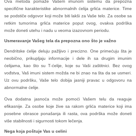
Ova metoda pomaže Vašem imunom sistemu da prepozna
specifične karakteristike abnormalnih ćelija grlića materice. Time
se podstiče odgovor koji može biti lakši za Vaše telo. Za osobe sa
retkim tumorima grlića materice poput ovog, ovakva podrška
može doneti utehu i nadu u veoma izazovnom periodu.
Usmeravanje Vašeg tela da prepozna ono što je važno
Dendritske ćelije deluju pažljivo i precizno. One primećuju šta je
neobično, prikupljaju informacije i dele ih sa drugim imunim
ćelijama, kao što su T-ćelije, koje su Vaši zaštitnici. Bez ovog
vođstva, Vaš imuni sistem možda ne bi znao na šta da se usmeri.
Uz ovu podršku, Vaše telo dobija jasniji pravac u odgovoru na
abnormalne ćelije.
Ova dodatna jasnoća može pomoći Vašem telu da reaguje
efikasnije. Za osobe koje žive sa rakom grlića materice koji ima
posebne obrasce ponašanja ili rasta, ova podrška može doneti
više stabilnosti i sigurnosti tokom lečenja.
Nega koja poštuje Vas u celini