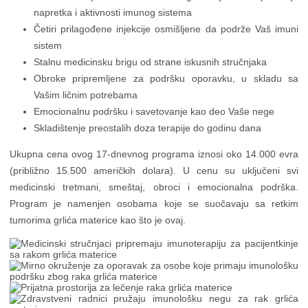
napretka i aktivnosti imunog sistema
Četiri prilagođene injekcije osmišljene da podrže Vaš imuni
sistem
Stalnu medicinsku brigu od strane iskusnih stručnjaka
Obroke pripremljene za podršku oporavku, u skladu sa
Vašim ličnim potrebama
Emocionalnu podršku i savetovanje kao deo Vaše nege
Skladištenje preostalih doza terapije do godinu dana
Ukupna cena ovog 17-dnevnog programa iznosi oko 14.000 evra
(približno 15.500 američkih dolara). U cenu su uključeni svi
medicinski tretmani, smeštaj, obroci i emocionalna podrška.
Program je namenjen osobama koje se suočavaju sa retkim
tumorima grlića materice kao što je ovaj.