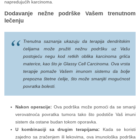
napredujućih karcinoma.
Dodavanje nežne podrške Vašem trenutnom
lečenju
Trenutna saznanja ukazuju da terapija dendritskim
ćelijama može pružiti nežnu podršku uz Vašu
postojeću negu kod retkih oblika karcinoma grlića
materice, kao što je Glassy Cell Carcinoma. Ova vrsta
terapije pomaže Vašem imunom sistemu da bolje
prepozna štetne ćelije, što može smanjiti mogućnost
povratka bolesti.
Nakon operacije:
Ova podrška može pomoći da se smanji
verovatnoća povratka tumora tako što podstiče Vaš imuni
sistem da ostane budan tokom oporavka.
U kombinaciji sa drugim terapijama:
Kada se koristi
zajedno sa zračenjem ili lekovima, ova imunološka podrška