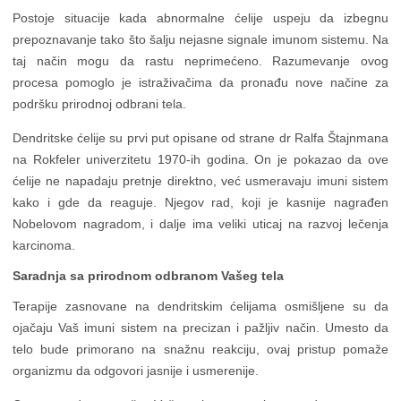
Postoje situacije kada abnormalne ćelije uspeju da izbegnu
prepoznavanje tako što šalju nejasne signale imunom sistemu. Na
taj način mogu da rastu neprimećeno. Razumevanje ovog
procesa pomoglo je istraživačima da pronađu nove načine za
podršku prirodnoj odbrani tela.
Dendritske ćelije su prvi put opisane od strane dr Ralfa Štajnmana
na Rokfeler univerzitetu 1970-ih godina. On je pokazao da ove
ćelije ne napadaju pretnje direktno, već usmeravaju imuni sistem
kako i gde da reaguje. Njegov rad, koji je kasnije nagrađen
Nobelovom nagradom, i dalje ima veliki uticaj na razvoj lečenja
karcinoma.
Saradnja sa prirodnom odbranom Vašeg tela
Terapije zasnovane na dendritskim ćelijama osmišljene su da
ojačaju Vaš imuni sistem na precizan i pažljiv način. Umesto da
telo bude primorano na snažnu reakciju, ovaj pristup pomaže
organizmu da odgovori jasnije i usmerenije.