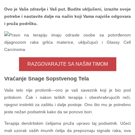
Ovo je Vaše zdravlje i Vaš put. Budite uključeni, izrazite svoje
potrebe i nastavite dalje na način koji Vama najviše odgovara
i pruža podršku.
RAZGOVARAJTE SA NAŠIM TIMOM
Vraćanje Snage Sopstvenog Tela
Vaše telo nije protivnik—ono je vaš saveznik koji je bio pod
pritiskom. Čak i nakon teških terapija i obeshrabrujućih reči,
njegovi instinkti za zaštitu i dalje postoje. Ono što mu je potrebno
jeste nežan podsetnik kako da se ponovo bori.
Terapija dendritskim ćelijama pruža upravo taj podsetnik. Učeći
mali uzorak vaših imunih ćelija da prepoznaju signale raka, ova