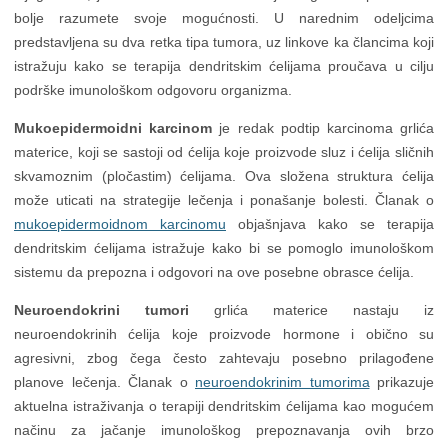
bolje razumete svoje mogućnosti. U narednim odeljcima
predstavljena su dva retka tipa tumora, uz linkove ka člancima koji
istražuju kako se terapija dendritskim ćelijama proučava u cilju
podrške imunološkom odgovoru organizma.
Mukoepidermoidni karcinom
je redak podtip karcinoma grlića
materice, koji se sastoji od ćelija koje proizvode sluz i ćelija sličnih
skvamoznim (pločastim) ćelijama. Ova složena struktura ćelija
može uticati na strategije lečenja i ponašanje bolesti. Članak o
mukoepidermoidnom karcinomu
objašnjava kako se terapija
dendritskim ćelijama istražuje kako bi se pomoglo imunološkom
sistemu da prepozna i odgovori na ove posebne obrasce ćelija.
Neuroendokrini tumori
grlića materice nastaju iz
neuroendokrinih ćelija koje proizvode hormone i obično su
agresivni, zbog čega često zahtevaju posebno prilagođene
planove lečenja. Članak o
neuroendokrinim tumorima
prikazuje
aktuelna istraživanja o terapiji dendritskim ćelijama kao mogućem
načinu za jačanje imunološkog prepoznavanja ovih brzo