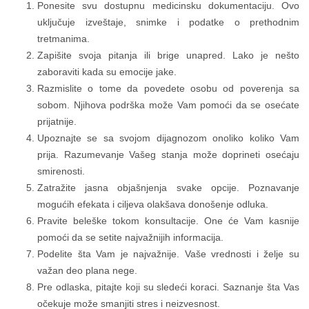
Ponesite svu dostupnu medicinsku dokumentaciju. Ovo
uključuje izveštaje, snimke i podatke o prethodnim
tretmanima.
Zapišite svoja pitanja ili brige unapred. Lako je nešto
zaboraviti kada su emocije jake.
Razmislite o tome da povedete osobu od poverenja sa
sobom. Njihova podrška može Vam pomoći da se osećate
prijatnije.
Upoznajte se sa svojom dijagnozom onoliko koliko Vam
prija. Razumevanje Vašeg stanja može doprineti osećaju
smirenosti.
Zatražite jasna objašnjenja svake opcije. Poznavanje
mogućih efekata i ciljeva olakšava donošenje odluka.
Pravite beleške tokom konsultacije. One će Vam kasnije
pomoći da se setite najvažnijih informacija.
Podelite šta Vam je najvažnije. Vaše vrednosti i želje su
važan deo plana nege.
Pre odlaska, pitajte koji su sledeći koraci. Saznanje šta Vas
očekuje može smanjiti stres i neizvesnost.