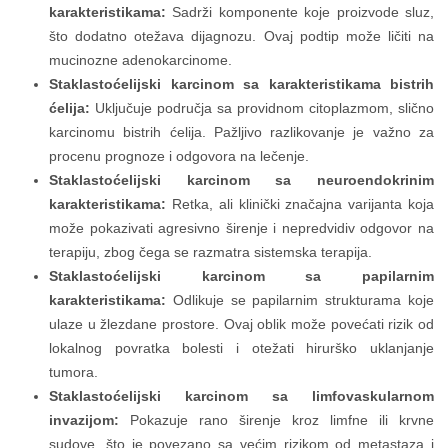
karakteristikama:
Sadrži komponente koje proizvode sluz,
što dodatno otežava dijagnozu. Ovaj podtip može ličiti na
mucinozne adenokarcinome.
Staklastoćelijski karcinom sa karakteristikama bistrih
ćelija:
Uključuje područja sa providnom citoplazmom, slično
karcinomu bistrih ćelija. Pažljivo razlikovanje je važno za
procenu prognoze i odgovora na lečenje.
Staklastoćelijski karcinom sa neuroendokrinim
karakteristikama:
Retka, ali klinički značajna varijanta koja
može pokazivati agresivno širenje i nepredvidiv odgovor na
terapiju, zbog čega se razmatra sistemska terapija.
Staklastoćelijski karcinom sa papilarnim
karakteristikama:
Odlikuje se papilarnim strukturama koje
ulaze u žlezdane prostore. Ovaj oblik može povećati rizik od
lokalnog povratka bolesti i otežati hirurško uklanjanje
tumora.
Staklastoćelijski karcinom sa limfovaskularnom
invazijom:
Pokazuje rano širenje kroz limfne ili krvne
sudove, što je povezano sa većim rizikom od metastaza i