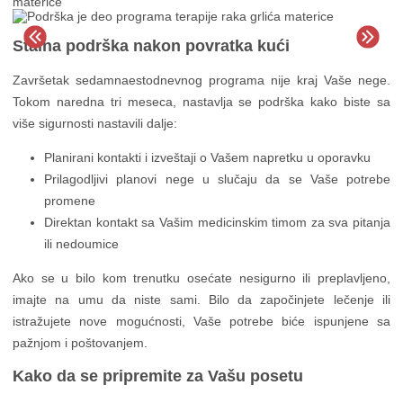
Stalna podrška nakon povratka kući
Završetak sedamnaestodnevnog programa nije kraj Vaše nege.
Tokom naredna tri meseca, nastavlja se podrška kako biste sa
više sigurnosti nastavili dalje:
Planirani kontakti i izveštaji o Vašem napretku u oporavku
Prilagodljivi planovi nege u slučaju da se Vaše potrebe
promene
Direktan kontakt sa Vašim medicinskim timom za sva pitanja
ili nedoumice
Ako se u bilo kom trenutku osećate nesigurno ili preplavljeno,
imajte na umu da niste sami. Bilo da započinjete lečenje ili
istražujete nove mogućnosti, Vaše potrebe biće ispunjene sa
pažnjom i poštovanjem.
Kako da se pripremite za Vašu posetu