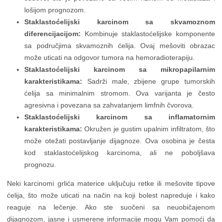
lošijom prognozom.
Staklastoćelijski karcinom sa skvamoznom
diferencijacijom:
Kombinuje staklastoćelijske komponente
sa područjima skvamoznih ćelija. Ovaj mešoviti obrazac
može uticati na odgovor tumora na hemoradioterapiju.
Staklastoćelijski karcinom sa mikropapilarnim
karakteristikama:
Sadrži male, zbijene grupe tumorskih
ćelija sa minimalnim stromom. Ova varijanta je često
agresivna i povezana sa zahvatanjem limfnih čvorova.
Staklastoćelijski karcinom sa inflamatornim
karakteristikama:
Okružen je gustim upalnim infiltratom, što
može otežati postavljanje dijagnoze. Ova osobina je česta
kod staklastoćelijskog karcinoma, ali ne poboljšava
prognozu.
Neki karcinomi grlića materice uključuju retke ili mešovite tipove
ćelija, što može uticati na način na koji bolest napreduje i kako
reaguje na lečenje. Ako ste suočeni sa neuobičajenom
dijagnozom, jasne i usmerene informacije mogu Vam pomoći da