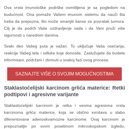
Ova vrsta imunološke podrške osmišljena je sa pogledom na
budućnost. Ona pomaže Vašem imunom sistemu da nauči šta
treba da prepozna, što može smanjiti šanse za povratak tumora.
Cilj je da podrži Vaše ozdravljenje sada i da Vam pruži više
sigurnosti u narednim danima.
Svaki deo Vašeg puta je važan. To uključuje Vaša osećanja,
reakcije Vašeg tela i odluke koje donosite. Zaslužujete da budete
informisani, podržani i zbrinuti u svakoj fazi ovog procesa.
SAZNAJTE VIŠE O SVOJIM MOGUĆNOSTIMA
Staklastoćelijski karcinom grlića materice: Retki
podtipovi i agresivne varijante
Staklastoćelijski karcinom je retka i veoma agresivna vrsta
karcinoma grlića materice, koja se obično svrstava u slabo
diferentovane adenoskvamozne karcinome. Ovaj karcinom je
prepoznatljiv po svom posebnom mikroskopskom izgledu,