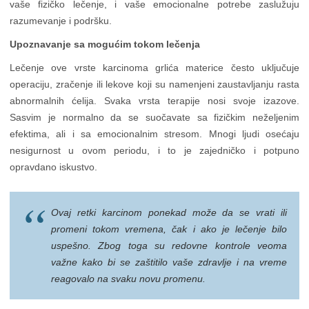
vaše fizičko lečenje, i vaše emocionalne potrebe zaslužuju
razumevanje i podršku.
Upoznavanje sa mogućim tokom lečenja
Lečenje ove vrste karcinoma grlića materice često uključuje
operaciju, zračenje ili lekove koji su namenjeni zaustavljanju rasta
abnormalnih ćelija. Svaka vrsta terapije nosi svoje izazove.
Sasvim je normalno da se suočavate sa fizičkim neželjenim
efektima, ali i sa emocionalnim stresom. Mnogi ljudi osećaju
nesigurnost u ovom periodu, i to je zajedničko i potpuno
opravdano iskustvo.
Ovaj retki karcinom ponekad može da se vrati ili
promeni tokom vremena, čak i ako je lečenje bilo
uspešno. Zbog toga su redovne kontrole veoma
važne kako bi se zaštitilo vaše zdravlje i na vreme
reagovalo na svaku novu promenu.