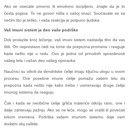
Ako se osećate umorno ili emotivno iscrpljeno, znajte da je to
česta pojava. To ne govori ništa o vašoj snazi. Suočavate se sa
nečim što je teško, i vaša reakcija je potpuno ljudska.
Vaš imuni sistem je deo vaše podrške
Dok prolazite kroz lečenje, vaš imuni sistem nastavlja tiho da vas
štiti. On neprestano radi na tome da prepozna promene i reaguje
kada nešto nije u redu. Ovo je jedna od prirodnih sposobnosti
vašeg tela i važan deo vašeg oporavka.
Naučnici su otkrili da dendritske ćelije imaju ključnu ulogu u ovom
procesu. Ove posebne imune ćelije pomažu vašem telu da
prepozna kada nešto nije kako treba i usmeravaju druge ćelije
imunog sistema da reaguju.
Čak i kada se neobične ćelije grlića materice otkriju rano, one i
dalje zahtevaju pažnju. Ako se ne leče, mogu se vratiti ili povećati
tokom vremena. Podrška vašem imunom sistemu daje vam
dodatni sloj zaštite.