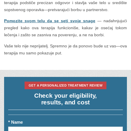
terapija podstiče precizan odgovor i stavlja vaše telo u središte
sopstvenog oporavka—pretvarajući borbu u partnerstvo.
Pomozite svom telu da se seti svoje snage
— nadahnjujući
pregled kako ova terapija funkcioniše, kakav je osećaj tokom
lečenja i zašto se zasniva na poverenju, a ne na borbi.
Vaše telo nije neprijatelj. Spremno je da ponovo bude uz vas—ova
terapija mu samo pokazuje put.
GET A PERSONALIZED TREATMENT REVIEW
Check your eligibility,
results, and cost
* Name