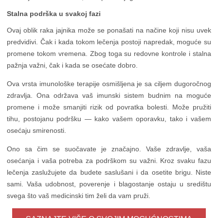
Stalna podrška u svakoj fazi
Ovaj oblik raka jajnika može se ponašati na načine koji nisu uvek
predvidivi. Čak i kada tokom lečenja postoji napredak, moguće su
promene tokom vremena. Zbog toga su redovne kontrole i stalna
pažnja važni, čak i kada se osećate dobro.
Ova vrsta imunološke terapije osmišljena je sa ciljem dugoročnog
zdravlja. Ona održava vaš imunski sistem budnim na moguće
promene i može smanjiti rizik od povratka bolesti. Može pružiti
tihu, postojanu podršku — kako vašem oporavku, tako i vašem
osećaju smirenosti.
Ono sa čim se suočavate je značajno. Vaše zdravlje, vaša
osećanja i vaša potreba za podrškom su važni. Kroz svaku fazu
lečenja zaslužujete da budete saslušani i da osetite brigu. Niste
sami. Vaša udobnost, poverenje i blagostanje ostaju u središtu
svega što vaš medicinski tim želi da vam pruži.