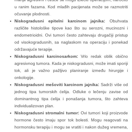
u ranim fazama. Kod mlađih pacijenata može se razmotriti
očuvanje plodnosti.
Niskogradusni epitelni karcinom jajnika:
Obuhvata
različite histološke tipove kao što su serozni, mucinozni i
endometrioidni. Ovi tumori često zahtevaju drugačiji pristup
od visokogradusnih, sa naglaskom na operaciju i ponekad
održavajuće terapije.
Niskogradusni karcinosarkom:
Vrlo redak oblik obično
agresivnog tumora. Kada je niskogradusni, može imati sporiji
tok, ali je važno pažljivo planiranje između hirurgije i
onkologije.
Niskogradusni mešoviti karcinom jajnika:
Sadrži više od
jednog tipa tumorskih ćelija. Odluke o lečenju zavise od
dominantnog tipa ćelija i ponašanja tumora, što zahteva
individualizovan plan.
Niskogradusni stromalni tumor:
Ovi tumori koji proizvode
hormone često imaju spor tok bolesti. Mogu reagovati na
hormonsku terapiju i mogu se vratiti i nakon dužeg vremena,