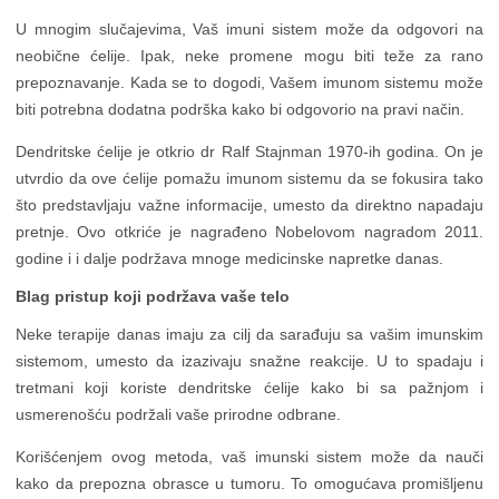
U mnogim slučajevima, Vaš imuni sistem može da odgovori na
neobične ćelije. Ipak, neke promene mogu biti teže za rano
prepoznavanje. Kada se to dogodi, Vašem imunom sistemu može
biti potrebna dodatna podrška kako bi odgovorio na pravi način.
Dendritske ćelije je otkrio dr Ralf Stajnman 1970-ih godina. On je
utvrdio da ove ćelije pomažu imunom sistemu da se fokusira tako
što predstavljaju važne informacije, umesto da direktno napadaju
pretnje. Ovo otkriće je nagrađeno Nobelovom nagradom 2011.
godine i i dalje podržava mnoge medicinske napretke danas.
Blag pristup koji podržava vaše telo
Neke terapije danas imaju za cilj da sarađuju sa vašim imunskim
sistemom, umesto da izazivaju snažne reakcije. U to spadaju i
tretmani koji koriste dendritske ćelije kako bi sa pažnjom i
usmerenošću podržali vaše prirodne odbrane.
Korišćenjem ovog metoda, vaš imunski sistem može da nauči
kako da prepozna obrasce u tumoru. To omogućava promišljenu