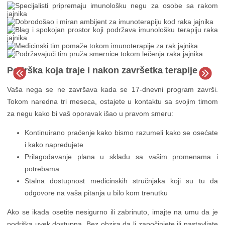
Podrška koja traje i nakon završetka terapije
Vaša nega se ne završava kada se 17-dnevni program završi.
Tokom naredna tri meseca, ostajete u kontaktu sa svojim timom
za negu kako bi vaš oporavak išao u pravom smeru:
Kontinuirano praćenje kako bismo razumeli kako se osećate
i kako napredujete
Prilagođavanje plana u skladu sa vašim promenama i
potrebama
Stalna dostupnost medicinskih stručnjaka koji su tu da
odgovore na vaša pitanja u bilo kom trenutku
Ako se ikada osetite nesigurno ili zabrinuto, imajte na umu da je
podrška uvek dostupna. Bez obzira da li započinjete ili nastavljate