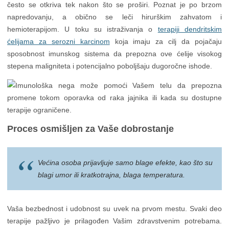
često se otkriva tek nakon što se proširi. Poznat je po brzom
napredovanju, a obično se leči hirurškim zahvatom i
hemioterapijom. U toku su istraživanja o
terapiji dendritskim
ćelijama za serozni karcinom
koja imaju za cilj da pojačaju
sposobnost imunskog sistema da prepozna ove ćelije visokog
stepena maligniteta i potencijalno poboljšaju dugoročne ishode.
Proces osmišljen za Vaše dobrostanje
Većina osoba prijavljuje samo blage efekte, kao što su
blagi umor ili kratkotrajna, blaga temperatura.
Vaša bezbednost i udobnost su uvek na prvom mestu. Svaki deo
terapije pažljivo je prilagođen Vašim zdravstvenim potrebama.