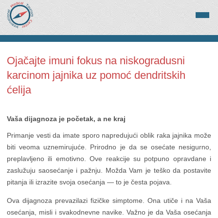
Ojačajte imuni fokus na niskogradusni
karcinom jajnika uz pomoć dendritskih
ćelija
Vaša dijagnoza je početak, a ne kraj
Primanje vesti da imate sporo napredujući oblik raka jajnika može
biti veoma uznemirujuće. Prirodno je da se osećate nesigurno,
preplavljeno ili emotivno. Ove reakcije su potpuno opravdane i
zaslužuju saosećanje i pažnju. Možda Vam je teško da postavite
pitanja ili izrazite svoja osećanja — to je česta pojava.
Ova dijagnoza prevazilazi fizičke simptome. Ona utiče i na Vaša
osećanja, misli i svakodnevne navike. Važno je da Vaša osećanja