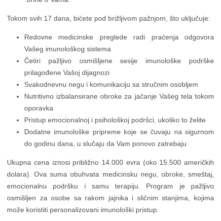
Tokom svih 17 dana, bićete pod brižljivom pažnjom, što uključuje:
Redovne medicinske preglede radi praćenja odgovora
Vašeg imunološkog sistema
Četiri pažljivo osmišljene sesije imunološke podrške
prilagođene Vašoj dijagnozi
Svakodnevnu negu i komunikaciju sa stručnim osobljem
Nutritivno izbalansirane obroke za jačanje Vašeg tela tokom
oporavka
Pristup emocionalnoj i psihološkoj podršci, ukoliko to želite
Dodatne imunološke pripreme koje se čuvaju na sigurnom
do godinu dana, u slučaju da Vam ponovo zatrebaju
Ukupna cena iznosi približno 14.000 evra (oko 15.500 američkih
dolara). Ova suma obuhvata medicinsku negu, obroke, smeštaj,
emocionalnu podršku i samu terapiju. Program je pažljivo
osmišljen za osobe sa rakom jajnika i sličnim stanjima, kojima
može koristiti personalizovani imunološki pristup.