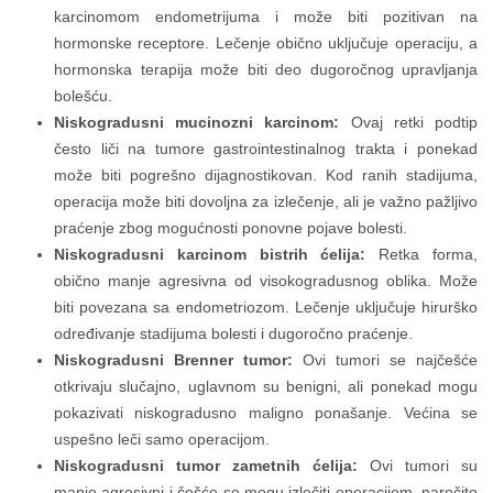
karcinomom endometrijuma i može biti pozitivan na
hormonske receptore. Lečenje obično uključuje operaciju, a
hormonska terapija može biti deo dugoročnog upravljanja
bolešću.
Niskogradusni mucinozni karcinom:
Ovaj retki podtip
često liči na tumore gastrointestinalnog trakta i ponekad
može biti pogrešno dijagnostikovan. Kod ranih stadijuma,
operacija može biti dovoljna za izlečenje, ali je važno pažljivo
praćenje zbog mogućnosti ponovne pojave bolesti.
Niskogradusni karcinom bistrih ćelija:
Retka forma,
obično manje agresivna od visokogradusnog oblika. Može
biti povezana sa endometriozom. Lečenje uključuje hirurško
određivanje stadijuma bolesti i dugoročno praćenje.
Niskogradusni Brenner tumor:
Ovi tumori se najčešće
otkrivaju slučajno, uglavnom su benigni, ali ponekad mogu
pokazivati niskogradusno maligno ponašanje. Većina se
uspešno leči samo operacijom.
Niskogradusni tumor zametnih ćelija:
Ovi tumori su
manje agresivni i češće se mogu izlečiti operacijom, naročito