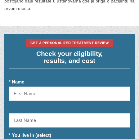
postojano daje rezultate u ustanovama gde je briga o pacijentu na
prvom mestu.
GET A PERSONALIZED TREATMENT REVIEW
Check your eligibility,
results, and cost
* Name
* You live in (select)