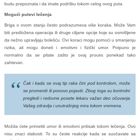
budu prepoznata i da imate podršku tokom celog ovog puta.
Mogući putevi lečenja
Briga o ovom stanju često podrazumeva više koraka. Može Vam
biti predložena operacija ili druge ciljane opcije koje su osmišljene
da nežno upravljaju bolešću. Ovi koraci mogu pomoći u smanjenju
rizika, ali mogu doneti i emotivni i fizički umor. Potpuno je
normalno da se pitate zašto je ovaj proces ponekad tako
zahtevan.
Čak i kada se ovaj tip raka čini pod kontrolom, može
se promeniti ili ponovo pojaviti. Zbog toga su kontrolni
pregledi i redovne posete lekaru važan deo očuvanja
Vašeg zdravlja i unutrašnjeg mira tokom vremena.
Možda ćete primetiti umor ili emotivni pritisak tokom lečenja. Ovo
nisu znaci slabosti. To su česte reakcije kada se suočavate sa