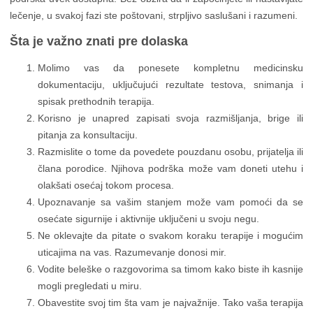
lečenje, u svakoj fazi ste poštovani, strpljivo saslušani i razumeni.
Šta je važno znati pre dolaska
Molimo vas da ponesete kompletnu medicinsku
dokumentaciju, uključujući rezultate testova, snimanja i
spisak prethodnih terapija.
Korisno je unapred zapisati svoja razmišljanja, brige ili
pitanja za konsultaciju.
Razmislite o tome da povedete pouzdanu osobu, prijatelja ili
člana porodice. Njihova podrška može vam doneti utehu i
olakšati osećaj tokom procesa.
Upoznavanje sa vašim stanjem može vam pomoći da se
osećate sigurnije i aktivnije uključeni u svoju negu.
Ne oklevajte da pitate o svakom koraku terapije i mogućim
uticajima na vas. Razumevanje donosi mir.
Vodite beleške o razgovorima sa timom kako biste ih kasnije
mogli pregledati u miru.
Obavestite svoj tim šta vam je najvažnije. Tako vaša terapija