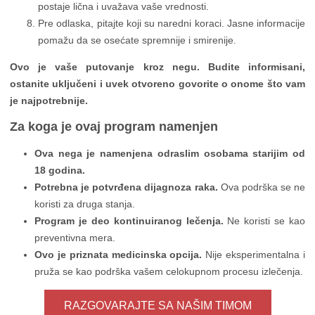
postaje lična i uvažava vaše vrednosti.
Pre odlaska, pitajte koji su naredni koraci. Jasne informacije
pomažu da se osećate spremnije i smirenije.
Ovo je vaše putovanje kroz negu. Budite informisani,
ostanite uključeni i uvek otvoreno govorite o onome što vam
je najpotrebnije.
Za koga je ovaj program namenjen
Ova nega je namenjena odraslim osobama starijim od
18 godina.
Potrebna je potvrđena dijagnoza raka.
Ova podrška se ne
koristi za druga stanja.
Program je deo kontinuiranog lečenja.
Ne koristi se kao
preventivna mera.
Ovo je priznata medicinska opcija.
Nije eksperimentalna i
pruža se kao podrška vašem celokupnom procesu izlečenja.
RAZGOVARAJTE SA NAŠIM TIMOM