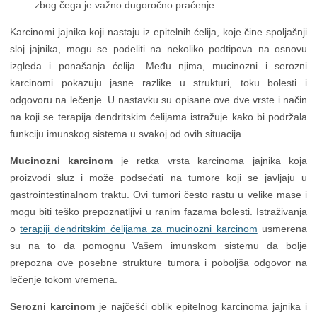
zbog čega je važno dugoročno praćenje.
Karcinomi jajnika koji nastaju iz epitelnih ćelija, koje čine spoljašnji
sloj jajnika, mogu se podeliti na nekoliko podtipova na osnovu
izgleda i ponašanja ćelija. Među njima, mucinozni i serozni
karcinomi pokazuju jasne razlike u strukturi, toku bolesti i
odgovoru na lečenje. U nastavku su opisane ove dve vrste i način
na koji se terapija dendritskim ćelijama istražuje kako bi podržala
funkciju imunskog sistema u svakoj od ovih situacija.
Mucinozni karcinom
je retka vrsta karcinoma jajnika koja
proizvodi sluz i može podsećati na tumore koji se javljaju u
gastrointestinalnom traktu. Ovi tumori često rastu u velike mase i
mogu biti teško prepoznatljivi u ranim fazama bolesti. Istraživanja
o
terapiji dendritskim ćelijama za mucinozni karcinom
usmerena
su na to da pomognu Vašem imunskom sistemu da bolje
prepozna ove posebne strukture tumora i poboljša odgovor na
lečenje tokom vremena.
Serozni karcinom
je najčešći oblik epitelnog karcinoma jajnika i