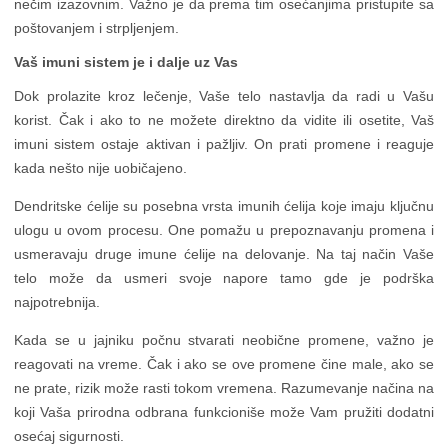
nečim izazovnim. Važno je da prema tim osećanjima pristupite sa
poštovanjem i strpljenjem.
Vaš imuni sistem je i dalje uz Vas
Dok prolazite kroz lečenje, Vaše telo nastavlja da radi u Vašu
korist. Čak i ako to ne možete direktno da vidite ili osetite, Vaš
imuni sistem ostaje aktivan i pažljiv. On prati promene i reaguje
kada nešto nije uobičajeno.
Dendritske ćelije su posebna vrsta imunih ćelija koje imaju ključnu
ulogu u ovom procesu. One pomažu u prepoznavanju promena i
usmeravaju druge imune ćelije na delovanje. Na taj način Vaše
telo može da usmeri svoje napore tamo gde je podrška
najpotrebnija.
Kada se u jajniku počnu stvarati neobične promene, važno je
reagovati na vreme. Čak i ako se ove promene čine male, ako se
ne prate, rizik može rasti tokom vremena. Razumevanje načina na
koji Vaša prirodna odbrana funkcioniše može Vam pružiti dodatni
osećaj sigurnosti.