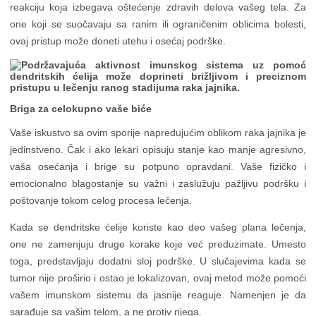
reakciju koja izbegava oštećenje zdravih delova vašeg tela. Za
one koji se suočavaju sa ranim ili ograničenim oblicima bolesti,
ovaj pristup može doneti utehu i osećaj podrške.
Briga za celokupno vaše biće
Vaše iskustvo sa ovim sporije napredujućim oblikom raka jajnika je
jedinstveno. Čak i ako lekari opisuju stanje kao manje agresivno,
vaša osećanja i brige su potpuno opravdani. Vaše fizičko i
emocionalno blagostanje su važni i zaslužuju pažljivu podršku i
poštovanje tokom celog procesa lečenja.
Kada se dendritske ćelije koriste kao deo vašeg plana lečenja,
one ne zamenjuju druge korake koje već preduzimate. Umesto
toga, predstavljaju dodatni sloj podrške. U slučajevima kada se
tumor nije proširio i ostao je lokalizovan, ovaj metod može pomoći
vašem imunskom sistemu da jasnije reaguje. Namenjen je da
sarađuje sa vašim telom, a ne protiv njega.