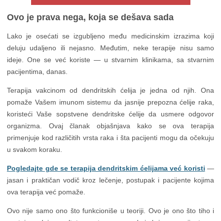
Ovo je prava nega, koja se dešava sada
Lako je osećati se izgubljeno među medicinskim izrazima koji
deluju udaljeno ili nejasno. Međutim, neke terapije nisu samo
ideje. One se već koriste — u stvarnim klinikama, sa stvarnim
pacijentima, danas.
Terapija vakcinom od dendritskih ćelija je jedna od njih. Ona
pomaže Vašem imunom sistemu da jasnije prepozna ćelije raka,
koristeći Vaše sopstvene dendritske ćelije da usmere odgovor
organizma. Ovaj članak objašnjava kako se ova terapija
primenjuje kod različitih vrsta raka i šta pacijenti mogu da očekuju
u svakom koraku.
Pogledajte gde se terapija dendritskim ćelijama već koristi
—
jasan i praktičan vodič kroz lečenje, postupak i pacijente kojima
ova terapija već pomaže.
Ovo nije samo ono što funkcioniše u teoriji. Ovo je ono što tiho i