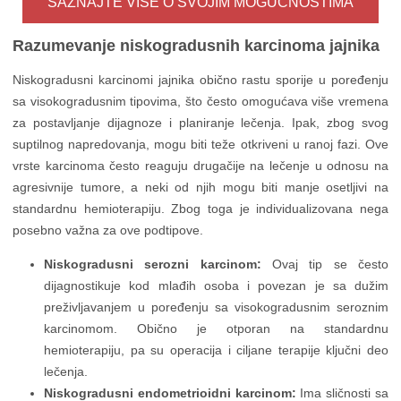
SAZNAJTE VIŠE O SVOJIM MOGUĆNOSTIMA
Razumevanje niskogradusnih karcinoma jajnika
Niskogradusni karcinomi jajnika obično rastu sporije u poređenju
sa visokogradusnim tipovima, što često omogućava više vremena
za postavljanje dijagnoze i planiranje lečenja. Ipak, zbog svog
suptilnog napredovanja, mogu biti teže otkriveni u ranoj fazi. Ove
vrste karcinoma često reaguju drugačije na lečenje u odnosu na
agresivnije tumore, a neki od njih mogu biti manje osetljivi na
standardnu hemioterapiju. Zbog toga je individualizovana nega
posebno važna za ove podtipove.
Niskogradusni serozni karcinom:
Ovaj tip se često
dijagnostikuje kod mlađih osoba i povezan je sa dužim
preživljavanjem u poređenju sa visokogradusnim seroznim
karcinomom. Obično je otporan na standardnu
hemioterapiju, pa su operacija i ciljane terapije ključni deo
lečenja.
Niskogradusni endometrioidni karcinom:
Ima sličnosti sa