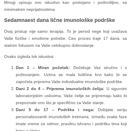
Mnogi opisuju ovo iskustvo kao postojano i podnošljivo, sa
minimalnim neprijatnostima.
Sedamnaest dana lične imunološke podrške
Ovaj pristup nije samo terapija. To je period nege koji uvažava
Vaše fizičke i emotivne potrebe. Ceo proces traje 17 dana, sa
stalnim fokusom na Vaše celokupno dobrostanje.
Ovako izgleda tok iskustva:
Dan 1 – Miran početak:
Dočekuje Vas stručno i s
poštovanjem. Uzima se mala količina krvi kako bi se
započela priprema Vaše individualne imunološke podrške.
Dani 2 do 4 – Priprema imunoloških ćelija:
U sigurnim
laboratorijskim uslovima, Vaše ćelije se pripremaju kako bi
prepoznale ono što je specifično za Vaše stanje.
Dani 5 do 17 – Podrška i nega:
Dobijate seriju
personalizovanih imunoloških tretmana. Između svake faze
imate vreme za odmor, pravilnu ishranu i podršku tima koji
brine o Vama.