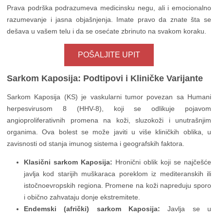
Prava podrška podrazumeva medicinsku negu, ali i emocionalno
razumevanje i jasna objašnjenja. Imate pravo da znate šta se
dešava u vašem telu i da se osećate zbrinuto na svakom koraku.
POŠALJITE UPIT
Sarkom Kaposija: Podtipovi i Kliničke Varijante
Sarkom Kaposija (KS) je vaskularni tumor povezan sa Humani
herpesvirusom 8 (HHV-8), koji se odlikuje pojavom
angioproliferativnih promena na koži, sluzokoži i unutrašnjim
organima. Ova bolest se može javiti u više kliničkih oblika, u
zavisnosti od stanja imunog sistema i geografskih faktora.
Klasični sarkom Kaposija:
Hronični oblik koji se najčešće
javlja kod starijih muškaraca poreklom iz mediteranskih ili
istočnoevropskih regiona. Promene na koži napreduju sporo
i obično zahvataju donje ekstremitete.
Endemski (afrički) sarkom Kaposija:
Javlja se u