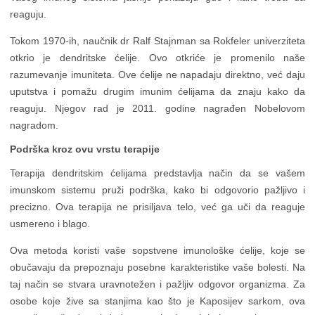
reaguju.
Tokom 1970-ih, naučnik dr Ralf Stajnman sa Rokfeler univerziteta
otkrio je dendritske ćelije. Ovo otkriće je promenilo naše
razumevanje imuniteta. Ove ćelije ne napadaju direktno, već daju
uputstva i pomažu drugim imunim ćelijama da znaju kako da
reaguju. Njegov rad je 2011. godine nagrađen Nobelovom
nagradom.
Podrška kroz ovu vrstu terapije
Terapija dendritskim ćelijama predstavlja način da se vašem
imunskom sistemu pruži podrška, kako bi odgovorio pažljivo i
precizno. Ova terapija ne prisiljava telo, već ga uči da reaguje
usmereno i blago.
Ova metoda koristi vaše sopstvene imunološke ćelije, koje se
obučavaju da prepoznaju posebne karakteristike vaše bolesti. Na
taj način se stvara uravnotežen i pažljiv odgovor organizma. Za
osobe koje žive sa stanjima kao što je Kaposijev sarkom, ova