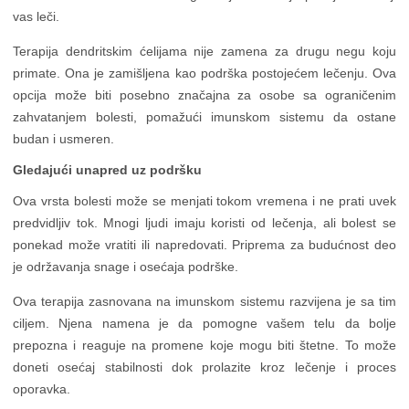
vas leči.
Terapija dendritskim ćelijama nije zamena za drugu negu koju
primate. Ona je zamišljena kao podrška postojećem lečenju. Ova
opcija može biti posebno značajna za osobe sa ograničenim
zahvatanjem bolesti, pomažući imunskom sistemu da ostane
budan i usmeren.
Gledajući unapred uz podršku
Ova vrsta bolesti može se menjati tokom vremena i ne prati uvek
predvidljiv tok. Mnogi ljudi imaju koristi od lečenja, ali bolest se
ponekad može vratiti ili napredovati. Priprema za budućnost deo
je održavanja snage i osećaja podrške.
Ova terapija zasnovana na imunskom sistemu razvijena je sa tim
ciljem. Njena namena je da pomogne vašem telu da bolje
prepozna i reaguje na promene koje mogu biti štetne. To može
doneti osećaj stabilnosti dok prolazite kroz lečenje i proces
oporavka.