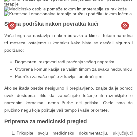
Stalna podrška nakon povratka kući
Vaša briga se nastavlja i nakon boravka u klinici. Tokom naredna
tri meseca, ostajemo u kontaktu kako biste se osećali sigurno i
podržano:
Dogovoreni razgovori radi praćenja vašeg napretka
Otvorena komunikacija sa vašim timom za svaku nedoumicu
Podrška za vaše opšte zdravlje i unutrašnji mir
Ako se ikada osetite nesigurno ili preplavljeno, znajte da je pomoć
uvek dostupna. Bilo da započinjete lečenje ili razmišljate o
narednim koracima, nema žurbe niti pritiska. Ovde smo da
pružimo negu koja poštuje vaš tempo i vaše prioritete.
Priprema za medicinski pregled
Prikupite svoju medicinsku dokumentaciju, uključujući