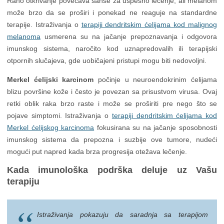
Rano otkrivanje povećava šanse za uspešno lečenje, ali melanom
može brzo da se proširi i ponekad ne reaguje na standardne
terapije. Istraživanja o
terapiji dendritskim ćelijama kod malignog
melanoma
usmerena su na jačanje prepoznavanja i odgovora
imunskog sistema, naročito kod uznapredovalih ili terapijski
otpornih slučajeva, gde uobičajeni pristupi mogu biti nedovoljni.
Merkel ćelijski karcinom
počinje u neuroendokrinim ćelijama
blizu površine kože i često je povezan sa prisustvom virusa. Ovaj
retki oblik raka brzo raste i može se proširiti pre nego što se
pojave simptomi. Istraživanja o
terapiji dendritskim ćelijama kod
Merkel ćelijskog karcinoma
fokusirana su na jačanje sposobnosti
imunskog sistema da prepozna i suzbije ove tumore, nudeći
mogući put napred kada brza progresija otežava lečenje.
Kada imunološka podrška deluje uz Vašu
terapiju
Istraživanja pokazuju da saradnja sa terapijom