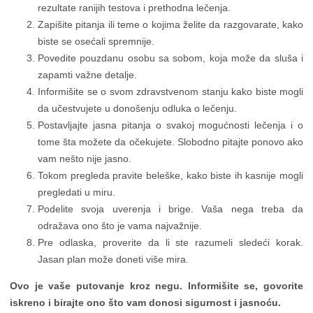
rezultate ranijih testova i prethodna lečenja.
Zapišite pitanja ili teme o kojima želite da razgovarate, kako
biste se osećali spremnije.
Povedite pouzdanu osobu sa sobom, koja može da sluša i
zapamti važne detalje.
Informišite se o svom zdravstvenom stanju kako biste mogli
da učestvujete u donošenju odluka o lečenju.
Postavljajte jasna pitanja o svakoj mogućnosti lečenja i o
tome šta možete da očekujete. Slobodno pitajte ponovo ako
vam nešto nije jasno.
Tokom pregleda pravite beleške, kako biste ih kasnije mogli
pregledati u miru.
Podelite svoja uverenja i brige. Vaša nega treba da
odražava ono što je vama najvažnije.
Pre odlaska, proverite da li ste razumeli sledeći korak.
Jasan plan može doneti više mira.
Ovo je vaše putovanje kroz negu. Informišite se, govorite
iskreno i birajte ono što vam donosi sigurnost i jasnoću.