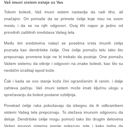
Vaš imuni sistem ostaje uz Vas
Tokom bolesti, Vaš imuni sistem nastavlja da radi tiho, ali
značajno. On pomaže da se primete ćelije koje nisu na svom
mestu i da se na njih odgovori. Ovaj tihi napor je jedno od
prirodnih zaštitnih sredstava Vašeg tela.
Među tim sredstvima nalazi se posebna vrsta imunih ćelija
poznata kao dendritske ćelije. Ove ćelije pomažu telu tako što
prepoznaju promene koje ne bi trebalo da postoje. One pomažu
Vašem sistemu da otkrije i odgovori na znake bolesti, kao što su
neobični izraštaji ispod kože.
Čak i kada se ovo stanje kože čini ograničenim ili ranim, i dalje
zahteva pažnju. Vaš imuni sistem može imati ključnu ulogu u
sprečavanju da bolest postane ozbiljnija.
Ponekad ćelije raka pokušavaju da izbegnu da ih odbrambeni
sistemi Vašeg tela prepoznaju. To otežava imunom odgovoru da
deluje. Dendritske ćelije mogu pomoći tako što drugim delovima
Vašeg imunog sistema jasnije pokazuju gde i kako treba da