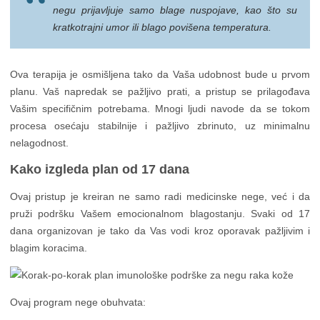
negu prijavljuje samo blage nuspojave, kao što su
kratkotrajni umor ili blago povišena temperatura.
Ova terapija je osmišljena tako da Vaša udobnost bude u prvom
planu. Vaš napredak se pažljivo prati, a pristup se prilagođava
Vašim specifičnim potrebama. Mnogi ljudi navode da se tokom
procesa osećaju stabilnije i pažljivo zbrinuto, uz minimalnu
nelagodnost.
Kako izgleda plan od 17 dana
Ovaj pristup je kreiran ne samo radi medicinske nege, već i da
pruži podršku Vašem emocionalnom blagostanju. Svaki od 17
dana organizovan je tako da Vas vodi kroz oporavak pažljivim i
blagim koracima.
Ovaj program nege obuhvata: