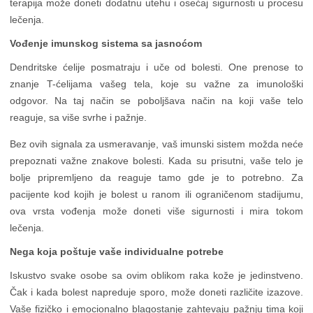
terapija može doneti dodatnu utehu i osećaj sigurnosti u procesu
lečenja.
Vođenje imunskog sistema sa jasnoćom
Dendritske ćelije posmatraju i uče od bolesti. One prenose to
znanje T-ćelijama vašeg tela, koje su važne za imunološki
odgovor. Na taj način se poboljšava način na koji vaše telo
reaguje, sa više svrhe i pažnje.
Bez ovih signala za usmeravanje, vaš imunski sistem možda neće
prepoznati važne znakove bolesti. Kada su prisutni, vaše telo je
bolje pripremljeno da reaguje tamo gde je to potrebno. Za
pacijente kod kojih je bolest u ranom ili ograničenom stadijumu,
ova vrsta vođenja može doneti više sigurnosti i mira tokom
lečenja.
Nega koja poštuje vaše individualne potrebe
Iskustvo svake osobe sa ovim oblikom raka kože je jedinstveno.
Čak i kada bolest napreduje sporo, može doneti različite izazove.
Vaše fizičko i emocionalno blagostanje zahtevaju pažnju tima koji