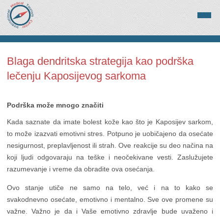
Blaga dendritska strategija kao podrška
lečenju Kaposijevog sarkoma
Podrška može mnogo značiti
Kada saznate da imate bolest kože kao što je Kaposijev sarkom,
to može izazvati emotivni stres. Potpuno je uobičajeno da osećate
nesigurnost, preplavljenost ili strah. Ove reakcije su deo načina na
koji ljudi odgovaraju na teške i neočekivane vesti. Zaslužujete
razumevanje i vreme da obradite ova osećanja.
Ovo stanje utiče ne samo na telo, već i na to kako se
svakodnevno osećate, emotivno i mentalno. Sve ove promene su
važne. Važno je da i Vaše emotivno zdravlje bude uvaženo i