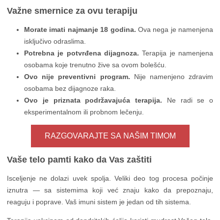
Važne smernice za ovu terapiju
Morate imati najmanje 18 godina.
Ova nega je namenjena
isključivo odraslima.
Potrebna je potvrđena dijagnoza.
Terapija je namenjena
osobama koje trenutno žive sa ovom bolešću.
Ovo nije preventivni program.
Nije namenjeno zdravim
osobama bez dijagnoze raka.
Ovo je priznata podržavajuća terapija.
Ne radi se o
eksperimentalnom ili probnom lečenju.
RAZGOVARAJTE SA NAŠIM TIMOM
Vaše telo pamti kako da Vas zaštiti
Isceljenje ne dolazi uvek spolja. Veliki deo tog procesa počinje
iznutra — sa sistemima koji već znaju kako da prepoznaju,
reaguju i poprave. Vaš imuni sistem je jedan od tih sistema.