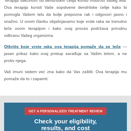
Terapija vakcinom od dendritskih ćelija koristi mudrost Vašeg tela.
Ova terapija koristi Vaše sopstvene dendritske ćelije kako bi
pomogla Vašem telu da bolje prepozna rak i odgovori jasno i
snažno. U ovom članku objašnjavamo koje vrste raka se trenutno
leče ovom terapijom i kako ovaj proces podržava prirodnu
odbranu Vašeg organizma.
Otkrijte koje vrste raka ova terapija pomaže da se leče
—
jasan prikaz kako ovaj pristup sarađuje sa Vašim telom, a ne
protiv njega.
Vaš imuni sistem već zna kako da Vas zaštiti. Ova terapija mu
pomaže da to i zapamti.
GET A PERSONALIZED TREATMENT REVIEW
Check your eligibility,
results, and cost