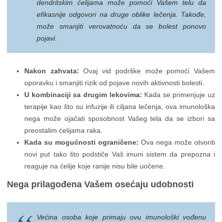
dendritskim ćelijama može pomoći Vašem telu da
efikasnije odgovori na druge oblike lečenja. Takođe,
može smanjiti verovatnoću da se bolest ponovo
pojavi.
Nakon zahvata:
Ovaj vid podrške može pomoći Vašem
oporavku i smanjiti rizik od pojave novih aktivnosti bolesti.
U kombinaciji sa drugim lekovima:
Kada se primenjuje uz
terapije kao što su infuzije ili ciljana lečenja, ova imunološka
nega može ojačati sposobnost Vašeg tela da se izbori sa
preostalim ćelijama raka.
Kada su mogućnosti ograničene:
Ova nega može otvoriti
novi put tako što podstiče Vaš imuni sistem da prepozna i
reaguje na ćelije koje ranije nisu bile uočene.
Nega prilagođena Vašem osećaju udobnosti
Većina osoba koje primaju ovu imunološki vođenu