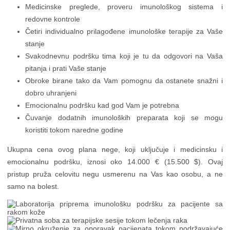
Medicinske preglede, proveru imunološkog sistema i
redovne kontrole
Četiri individualno prilagođene imunološke terapije za Vaše
stanje
Svakodnevnu podršku tima koji je tu da odgovori na Vaša
pitanja i prati Vaše stanje
Obroke birane tako da Vam pomognu da ostanete snažni i
dobro uhranjeni
Emocionalnu podršku kad god Vam je potrebna
Čuvanje dodatnih imunoloških preparata koji se mogu
koristiti tokom naredne godine
Ukupna cena ovog plana nege, koji uključuje i medicinsku i
emocionalnu podršku, iznosi oko 14.000 € (15.500 $). Ovaj
pristup pruža celovitu negu usmerenu na Vas kao osobu, a ne
samo na bolest.