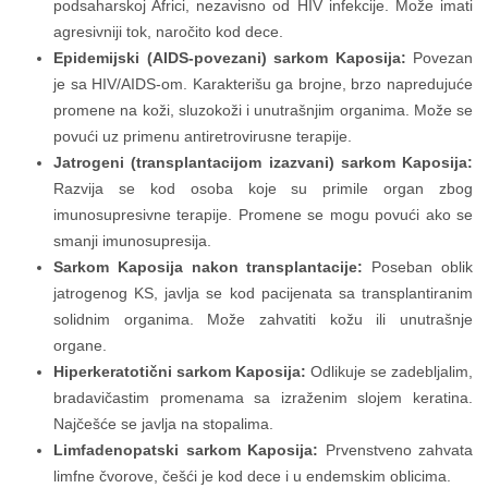
podsaharskoj Africi, nezavisno od HIV infekcije. Može imati
agresivniji tok, naročito kod dece.
Epidemijski (AIDS-povezani) sarkom Kaposija:
Povezan
je sa HIV/AIDS-om. Karakterišu ga brojne, brzo napredujuće
promene na koži, sluzokoži i unutrašnjim organima. Može se
povući uz primenu antiretrovirusne terapije.
Jatrogeni (transplantacijom izazvani) sarkom Kaposija:
Razvija se kod osoba koje su primile organ zbog
imunosupresivne terapije. Promene se mogu povući ako se
smanji imunosupresija.
Sarkom Kaposija nakon transplantacije:
Poseban oblik
jatrogenog KS, javlja se kod pacijenata sa transplantiranim
solidnim organima. Može zahvatiti kožu ili unutrašnje
organe.
Hiperkeratotični sarkom Kaposija:
Odlikuje se zadebljalim,
bradavičastim promenama sa izraženim slojem keratina.
Najčešće se javlja na stopalima.
Limfadenopatski sarkom Kaposija:
Prvenstveno zahvata
limfne čvorove, češći je kod dece i u endemskim oblicima.