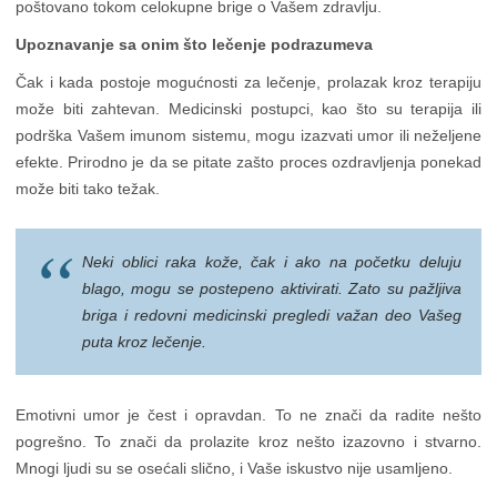
poštovano tokom celokupne brige o Vašem zdravlju.
Upoznavanje sa onim što lečenje podrazumeva
Čak i kada postoje mogućnosti za lečenje, prolazak kroz terapiju
može biti zahtevan. Medicinski postupci, kao što su terapija ili
podrška Vašem imunom sistemu, mogu izazvati umor ili neželjene
efekte. Prirodno je da se pitate zašto proces ozdravljenja ponekad
može biti tako težak.
Neki oblici raka kože, čak i ako na početku deluju
blago, mogu se postepeno aktivirati. Zato su pažljiva
briga i redovni medicinski pregledi važan deo Vašeg
puta kroz lečenje.
Emotivni umor je čest i opravdan. To ne znači da radite nešto
pogrešno. To znači da prolazite kroz nešto izazovno i stvarno.
Mnogi ljudi su se osećali slično, i Vaše iskustvo nije usamljeno.