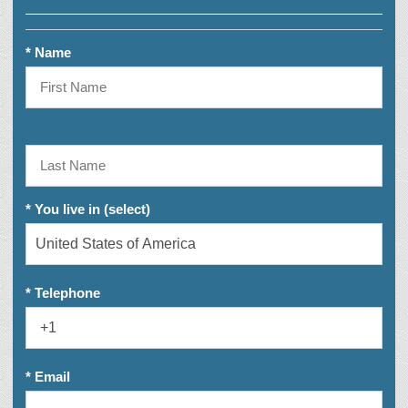
* Name
* You live in (select)
* Telephone
* Email