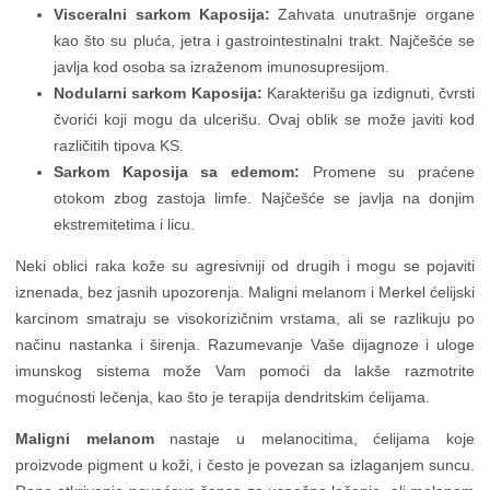
Visceralni sarkom Kaposija:
Zahvata unutrašnje organe
kao što su pluća, jetra i gastrointestinalni trakt. Najčešće se
javlja kod osoba sa izraženom imunosupresijom.
Nodularni sarkom Kaposija:
Karakterišu ga izdignuti, čvrsti
čvorići koji mogu da ulcerišu. Ovaj oblik se može javiti kod
različitih tipova KS.
Sarkom Kaposija sa edemom:
Promene su praćene
otokom zbog zastoja limfe. Najčešće se javlja na donjim
ekstremitetima i licu.
Neki oblici raka kože su agresivniji od drugih i mogu se pojaviti
iznenada, bez jasnih upozorenja. Maligni melanom i Merkel ćelijski
karcinom smatraju se visokorizičnim vrstama, ali se razlikuju po
načinu nastanka i širenja. Razumevanje Vaše dijagnoze i uloge
imunskog sistema može Vam pomoći da lakše razmotrite
mogućnosti lečenja, kao što je terapija dendritskim ćelijama.
Maligni melanom
nastaje u melanocitima, ćelijama koje
proizvode pigment u koži, i često je povezan sa izlaganjem suncu.