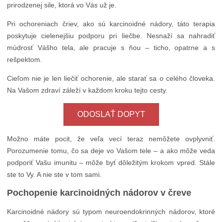
prirodzenej sile, ktorá vo Vás už je.
Pri ochoreniach čriev, ako sú karcinoidné nádory, táto terapia
poskytuje cielenejšiu podporu pri liečbe. Nesnaží sa nahradiť
múdrosť Vášho tela, ale pracuje s ňou – ticho, opatrne a s
rešpektom.
Cieľom nie je len liečiť ochorenie, ale starať sa o celého človeka.
Na Vašom zdraví záleží v každom kroku tejto cesty.
ODOSLAŤ DOPYT
Možno máte pocit, že veľa vecí teraz nemôžete ovplyvniť.
Porozumenie tomu, čo sa deje vo Vašom tele – a ako môže veda
podporiť Vašu imunitu – môže byť dôležitým krokom vpred. Stále
ste to Vy. A nie ste v tom sami.
Pochopenie karcinoidných nádorov v čreve
Karcinoidné nádory sú typom neuroendokrinných nádorov, ktoré