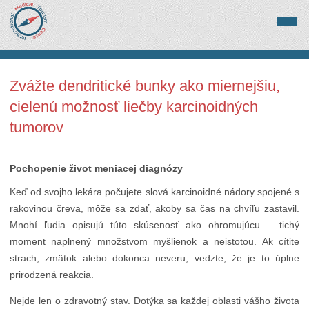
Zvážte dendritické bunky ako miernejšiu,
cielenú možnosť liečby karcinoidných
tumorov
Pochopenie život meniacej diagnózy
Keď od svojho lekára počujete slová karcinoidné nádory spojené s
rakovinou čreva, môže sa zdať, akoby sa čas na chvíľu zastavil.
Mnohí ľudia opisujú túto skúsenosť ako ohromujúcu – tichý
moment naplnený množstvom myšlienok a neistotou. Ak cítite
strach, zmätok alebo dokonca neveru, vedzte, že je to úplne
prirodzená reakcia.
Nejde len o zdravotný stav. Dotýka sa každej oblasti vášho života