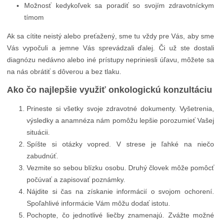
Možnosť kedykoľvek sa poradiť so svojím zdravotníckym
tímom
Ak sa cítite neistý alebo preťažený, sme tu vždy pre Vás, aby sme
Vás vypočuli a jemne Vás sprevádzali ďalej. Či už ste dostali
diagnózu nedávno alebo iné prístupy nepriniesli úľavu, môžete sa
na nás obrátiť s dôverou a bez tlaku.
Ako čo najlepšie využiť onkologickú konzultáciu
Prineste si všetky svoje zdravotné dokumenty. Vyšetrenia,
výsledky a anamnéza nám pomôžu lepšie porozumieť Vašej
situácii.
Spíšte si otázky vopred. V strese je ľahké na niečo
zabudnúť.
Vezmite so sebou blízku osobu. Druhý človek môže pomôcť
počúvať a zapisovať poznámky.
Nájdite si čas na získanie informácií o svojom ochorení.
Spoľahlivé informácie Vám môžu dodať istotu.
Pochopte, čo jednotlivé liečby znamenajú. Zvážte možné