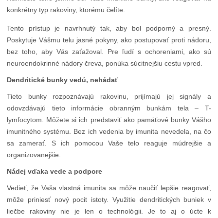
konkrétny typ rakoviny, ktorému čelíte.
Tento prístup je navrhnutý tak, aby bol podporný a presný.
Poskytuje Vášmu telu jasné pokyny, ako postupovať proti nádoru,
bez toho, aby Vás zaťažoval. Pre ľudí s ochoreniami, ako sú
neuroendokrinné nádory čreva, ponúka súcitnejšiu cestu vpred.
Dendritické bunky vedú, nehádať
Tieto bunky rozpoznávajú rakovinu, prijímajú jej signály a
odovzdávajú tieto informácie obranným bunkám tela – T-
lymfocytom. Môžete si ich predstaviť ako pamäťové bunky Vášho
imunitného systému. Bez ich vedenia by imunita nevedela, na čo
sa zamerať. S ich pomocou Vaše telo reaguje múdrejšie a
organizovanejšie.
Nádej vďaka vede a podpore
Vedieť, že Vaša vlastná imunita sa môže naučiť lepšie reagovať,
môže priniesť nový pocit istoty. Využitie dendritických buniek v
liečbe rakoviny nie je len o technológii. Je to aj o úcte k