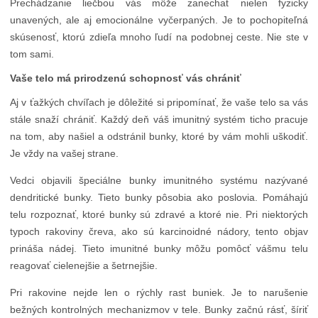
Prechádzanie liečbou vás môže zanechať nielen fyzicky
unavených, ale aj emocionálne vyčerpaných. Je to pochopiteľná
skúsenosť, ktorú zdieľa mnoho ľudí na podobnej ceste. Nie ste v
tom sami.
Vaše telo má prirodzenú schopnosť vás chrániť
Aj v ťažkých chvíľach je dôležité si pripomínať, že vaše telo sa vás
stále snaží chrániť. Každý deň váš imunitný systém ticho pracuje
na tom, aby našiel a odstránil bunky, ktoré by vám mohli uškodiť.
Je vždy na vašej strane.
Vedci objavili špeciálne bunky imunitného systému nazývané
dendritické bunky. Tieto bunky pôsobia ako poslovia. Pomáhajú
telu rozpoznať, ktoré bunky sú zdravé a ktoré nie. Pri niektorých
typoch rakoviny čreva, ako sú karcinoidné nádory, tento objav
prináša nádej. Tieto imunitné bunky môžu pomôcť vášmu telu
reagovať cielenejšie a šetrnejšie.
Pri rakovine nejde len o rýchly rast buniek. Je to narušenie
bežných kontrolných mechanizmov v tele. Bunky začnú rásť, šíriť