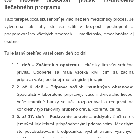
Čo môžete očakávať počas 17-dňového
liečebného programu
Táto terapeutická skúsenosť je viac než len medicínsky proces. Je
vytvorená tak, aby ste sa cítili v bezpečí, pochopení a
podporovaní vo všetkých smeroch — medicínsky, emocionálne aj
osobne.
Tu je jasný prehľad vašej cesty deň po dni:
1. deň – Začiatok s opaterou:
Lekársky tím vás srdečne
privíta. Odoberie sa malá vzorka krvi, čím sa začína
príprava vašej osobnej imunologickej terapie.
2. až 4. deň – Príprava vašich imunitných obrancov:
Špecialisti v laboratóriu pripravujú vašu individuálnu liečbu.
Vaše imunitné bunky sa učia rozpoznávať a reagovať na
konkrétny typ rakoviny hrubého čreva, ktorému čelíte.
5. až 17. deň – Podávanie terapie a oddych:
Začínate s
jemnými injekciami prispôsobenými priamo vám. Medzitým
ste povzbudzovaní k odpočinku, vychutnávaniu výživných