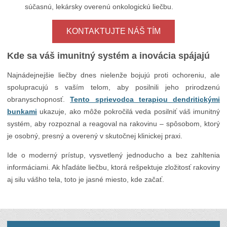
súčasnú, lekársky overenú onkologickú liečbu.
KONTAKTUJTE NÁŠ TÍM
Kde sa váš imunitný systém a inovácia spájajú
Najnádejnejšie liečby dnes nielenže bojujú proti ochoreniu, ale
spolupracujú s vaším telom, aby posilnili jeho prirodzenú
obranyschopnosť.
Tento sprievodca terapiou dendritickými
bunkami
ukazuje, ako môže pokročilá veda posilniť váš imunitný
systém, aby rozpoznal a reagoval na rakovinu – spôsobom, ktorý
je osobný, presný a overený v skutočnej klinickej praxi.
Ide o moderný prístup, vysvetlený jednoducho a bez zahltenia
informáciami. Ak hľadáte liečbu, ktorá rešpektuje zložitosť rakoviny
aj silu vášho tela, toto je jasné miesto, kde začať.