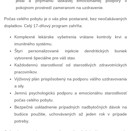
jedál a prijímaniu láskavej emocionálnej podpory v
pokojnom prostredí zameranom na uzdravenie.
Počas celého pobytu je o vás plne postarané, bez neočakávaných
doplatkov. Celý 17-dňový program zahŕňa:
Komplexné lekárske vyšetrenia vrátane kontroly krvi a
imunitného systému.
Štyri personalizované injekcie dendritických buniek
vytvorené špeciálne pre váš stav.
Každodennú starostlivosť od starostlivých zdravotníckych
pracovníkov.
Výživový plán prispôsobený na podporu vášho uzdravovania
a sily.
Jemnú psychologickú podporu a emocionálnu starostlivosť
počas celého pobytu.
Bezpečné uskladnenie prípadných nadbytočných dávok na
budúce použitie, uchovávaných až jeden rok v prípade
potreby.