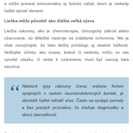
a môže priniesť emocionálnu aj fyzickú záťaž, ktorú je niekedy
ťažké opísať slovami.
Liečba môže pôsobiť ako ďalšia veľká výzva
Liečba rakoviny, ako je chemoterapia, chirurgický zákrok alebo
ožarovanie, sú dôležité nástroje na zvládanie ochorenia. Nie je
však nezvyčajné, že tieto liečby prinášajú aj vlastné ťažkosti.
Vedľajšie účinky, ako únava, bolesť či neistota, môžu vo vás
vyvolať otázku, či cesta k uzdraveniu musí byť naozaj taká
náročná.
Niektoré typy rakoviny čreva, vrátane foriem
spojených s rastom neuroendokrinných buniek, je
obzvlášť ťažké odhaliť včas. Často sa vyvíjajú pomaly
a bez jasných príznakov, čo sťažuje diagnostiku a
skorú starostlivosť.