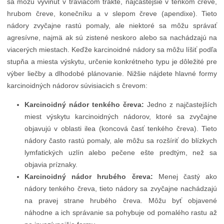
sa môžu vyvinúť v tráviacom trakte, najčastejšie v tenkom čreve,
hrubom čreve, konečníku a v slepom čreve (apendixe). Tieto
nádory zvyčajne rastú pomaly, ale niektoré sa môžu správať
agresívne, najmä ak sú zistené neskoro alebo sa nachádzajú na
viacerých miestach. Keďže karcinoidné nádory sa môžu líšiť podľa
stupňa a miesta výskytu, určenie konkrétneho typu je dôležité pre
výber liečby a dlhodobé plánovanie. Nižšie nájdete hlavné formy
karcinoidných nádorov súvisiacich s črevom:
Karcinoidný nádor tenkého čreva:
Jedno z najčastejších
miest výskytu karcinoidných nádorov, ktoré sa zvyčajne
objavujú v oblasti ilea (koncová časť tenkého čreva). Tieto
nádory často rastú pomaly, ale môžu sa rozšíriť do blízkych
lymfatických uzlín alebo pečene ešte predtým, než sa
objavia príznaky.
Karcinoidný nádor hrubého čreva:
Menej častý ako
nádory tenkého čreva, tieto nádory sa zvyčajne nachádzajú
na pravej strane hrubého čreva. Môžu byť objavené
náhodne a ich správanie sa pohybuje od pomalého rastu až