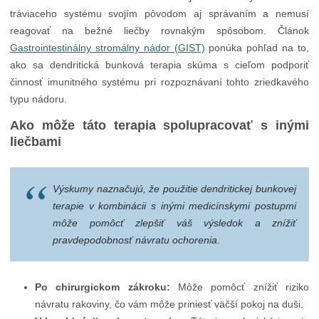
tráviaceho systému svojím pôvodom aj správaním a nemusí
reagovať na bežné liečby rovnakým spôsobom. Článok
Gastrointestinálny stromálny nádor (GIST)
ponúka pohľad na to,
ako sa dendritická bunková terapia skúma s cieľom podporiť
činnosť imunitného systému pri rozpoznávaní tohto zriedkavého
typu nádoru.
Ako môže táto terapia spolupracovať s inými
liečbami
Výskumy naznačujú, že použitie dendritickej bunkovej
terapie v kombinácii s inými medicínskymi postupmi
môže pomôcť zlepšiť váš výsledok a znížiť
pravdepodobnosť návratu ochorenia.
Po chirurgickom zákroku:
Môže pomôcť znížiť riziko
návratu rakoviny, čo vám môže priniesť väčší pokoj na duši.