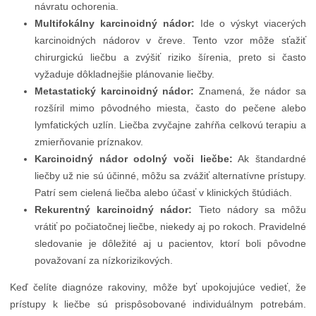
návratu ochorenia.
Multifokálny karcinoidný nádor:
Ide o výskyt viacerých
karcinoidných nádorov v čreve. Tento vzor môže sťažiť
chirurgickú liečbu a zvýšiť riziko šírenia, preto si často
vyžaduje dôkladnejšie plánovanie liečby.
Metastatický karcinoidný nádor:
Znamená, že nádor sa
rozšíril mimo pôvodného miesta, často do pečene alebo
lymfatických uzlín. Liečba zvyčajne zahŕňa celkovú terapiu a
zmierňovanie príznakov.
Karcinoidný nádor odolný voči liečbe:
Ak štandardné
liečby už nie sú účinné, môžu sa zvážiť alternatívne prístupy.
Patrí sem cielená liečba alebo účasť v klinických štúdiách.
Rekurentný karcinoidný nádor:
Tieto nádory sa môžu
vrátiť po počiatočnej liečbe, niekedy aj po rokoch. Pravidelné
sledovanie je dôležité aj u pacientov, ktorí boli pôvodne
považovaní za nízkorizikových.
Keď čelíte diagnóze rakoviny, môže byť upokojujúce vedieť, že
prístupy k liečbe sú prispôsobované individuálnym potrebám.