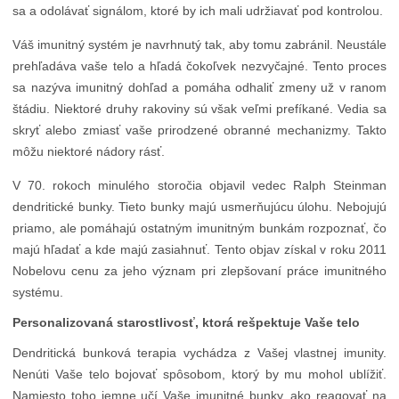
sa a odolávať signálom, ktoré by ich mali udržiavať pod kontrolou.
Váš imunitný systém je navrhnutý tak, aby tomu zabránil. Neustále
prehľadáva vaše telo a hľadá čokoľvek nezvyčajné. Tento proces
sa nazýva imunitný dohľad a pomáha odhaliť zmeny už v ranom
štádiu. Niektoré druhy rakoviny sú však veľmi prefíkané. Vedia sa
skryť alebo zmiasť vaše prirodzené obranné mechanizmy. Takto
môžu niektoré nádory rásť.
V 70. rokoch minulého storočia objavil vedec Ralph Steinman
dendritické bunky. Tieto bunky majú usmerňujúcu úlohu. Nebojujú
priamo, ale pomáhajú ostatným imunitným bunkám rozpoznať, čo
majú hľadať a kde majú zasiahnuť. Tento objav získal v roku 2011
Nobelovu cenu za jeho význam pri zlepšovaní práce imunitného
systému.
Personalizovaná starostlivosť, ktorá rešpektuje Vaše telo
Dendritická bunková terapia vychádza z Vašej vlastnej imunity.
Nenúti Vaše telo bojovať spôsobom, ktorý by mu mohol ublížiť.
Namiesto toho jemne učí Vaše imunitné bunky, ako reagovať na