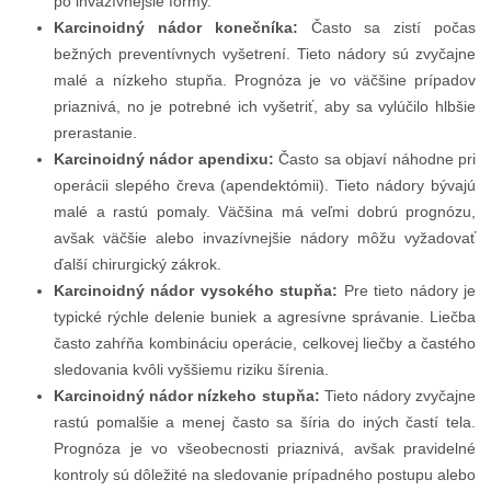
po invazívnejšie formy.
Karcinoidný nádor konečníka:
Často sa zistí počas
bežných preventívnych vyšetrení. Tieto nádory sú zvyčajne
malé a nízkeho stupňa. Prognóza je vo väčšine prípadov
priaznivá, no je potrebné ich vyšetriť, aby sa vylúčilo hlbšie
prerastanie.
Karcinoidný nádor apendixu:
Často sa objaví náhodne pri
operácii slepého čreva (apendektómii). Tieto nádory bývajú
malé a rastú pomaly. Väčšina má veľmi dobrú prognózu,
avšak väčšie alebo invazívnejšie nádory môžu vyžadovať
ďalší chirurgický zákrok.
Karcinoidný nádor vysokého stupňa:
Pre tieto nádory je
typické rýchle delenie buniek a agresívne správanie. Liečba
často zahŕňa kombináciu operácie, celkovej liečby a častého
sledovania kvôli vyššiemu riziku šírenia.
Karcinoidný nádor nízkeho stupňa:
Tieto nádory zvyčajne
rastú pomalšie a menej často sa šíria do iných častí tela.
Prognóza je vo všeobecnosti priaznivá, avšak pravidelné
kontroly sú dôležité na sledovanie prípadného postupu alebo