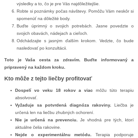
výsledky a to, čo je pre Vás najdôležitejšie.
Robte si poznámky počas návštevy. Pomôžu Vám neskôr si
spomenúť na dôležité body.
Buďte úprimný o svojich potrebách. Jasne povedzte o
svojich obavách, nádejach a cieľoch.
Odchádzajte s jasným ďalším krokom. Vedzte, čo bude
nasledovať po konzultácii.
Toto je Vaša cesta za zdravím. Buďte informovaný a
pripravený na každom kroku.
Kto môže z tejto liečby profitovať
Dospelí vo veku 18 rokov a viac
môžu túto terapiu
absolvovať.
Vyžaduje sa potvrdená diagnóza rakoviny.
Liečba je
určená len na liečbu zhubných ochorení.
Nie je určená na prevenciu.
Je vhodná pre tých, ktorí
aktuálne čelia rakovine.
Nejde o experimentálnu metódu.
Terapia podporuje