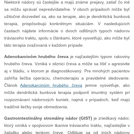
Niektoré nádory sú častejšie a majú známe prejavy, zatiaľ čo iné
sa môžu správať nepredvídateľne. V oboch prípadoch môže byť
užitočné dozvedieť sa, ako sa terapie, ako je dendritická bunková
terapia, prispôsobujú konkrétnym situáciám. V nasledujúcich
častiach nájdete informácie o dvoch odlišných typoch nádorov
tráviaceho traktu, spolu s článkami, ktoré vysvetľujú, ako môže byť
táto terapia zvažovaná v každom prípade.
Adenokarcinóm hrubého čreva
je najčastejším typom rakoviny
hrubého čreva. Vzniká v sliznici čreva a môže sa líšiť v agresivite
aj v štádiu, v ktorom je diagnostikovaný. Pre mnohých pacientov
zahŕňa liečba operáciu, chemoterapiu a pravidelné sledovanie.
Článok
Adenokarcinóm hrubého čreva
jemne vysvetľuje, ako
môže dendritická bunková terapia podporiť imunitný systém pri
rozpoznávaní nádorových buniek, najmä v prípadoch, keď majú
tradičné liečby svoje obmedzenia.
Gastrointestinálny stromálny nádor (GIST)
je zriedkavý nádor,
ktorý vzniká v spojivovom tkanive tráviaceho traktu, najčastejšie v
žalúdku alebo tenkom čreve. Odlišuje sa od iných nádorov