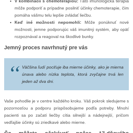
V kombinácii s chemoterapiou:
Táto imunologická terapia
môže podporiť a prípadne posilniť účinky chemoterapie, čím
pomáha vášmu telu lepšie zvládať liečbu.
Keď iné možnosti nepomohli:
Môže ponúknuť nové
možnosti, jemne podporujúc váš imunitný systém, aby opäť
rozpoznával a reagoval na škodlivé bunky.
Jemný proces navrhnutý pre vás
Väčšina ľudí pociťuje iba mierne účinky, ako je mierna
únava alebo nízka teplota, ktorá zvyčajne trvá len
jeden až dva dni.
Vaše pohodlie je v centre každého kroku. Váš pokrok sledujeme s
pozornosťou a podporu prispôsobujeme podľa potreby. Mnohí
pacienti sa po začatí liečby cítia silnejší a nádejnejší, pričom
vedľajšie účinky sú zriedkavé alebo mierne.