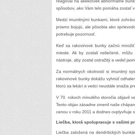
reagoval na akékoľvek abnormálne bunky,
spôsobov, ako Vám telo pomáha zostať v
Medzi imunitnými bunkami, ktoré zohráva
priamo bojujú, ale pôsobia ako sprievo
potrebuje pozornosť.
Keď sa rakovinové bunky začnú množiť, 
mieste. Ak by zostali neliečené, môžu
nástroje, aby zostal ostražitý a vedel jas
Za normálnych okolností si imunitný s
rakovinové bunky dokážu vyhnúť odhaleniu
ktorú sa lekári a vedci neustále snažia p
V 70. rokoch minulého storočia objavil v
Tento objav zásadne zmenil naše chápan
cenou v roku 2011 a dodnes ovplyvňuje s
Liečba, ktorá spolupracuje s vašimi
Liečba založená na dendritických bunkác