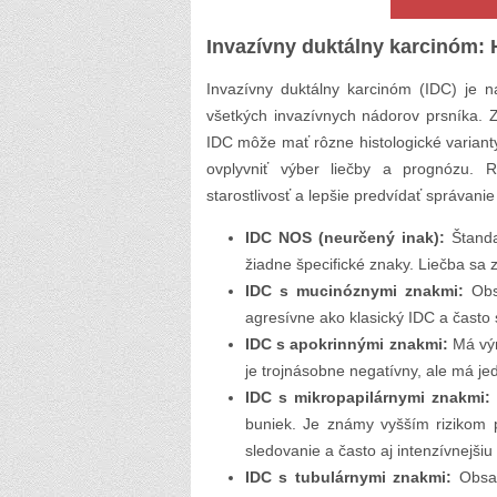
Invazívny duktálny karcinóm: 
Invazívny duktálny karcinóm (IDC) je n
všetkých invazívnych nádorov prsníka. Z
IDC môže mať rôzne histologické varianty
ovplyvniť výber liečby a prognózu. 
starostlivosť a lepšie predvídať správani
IDC NOS (neurčený inak):
Štanda
žiadne špecifické znaky. Liečba sa 
IDC s mucinóznymi znakmi:
Obsa
agresívne ako klasický IDC a často 
IDC s apokrinnými znakmi:
Má výr
je trojnásobne negatívny, ale má je
IDC s mikropapilárnymi znakmi:
buniek. Je známy vyšším rizikom po
sledovanie a často aj intenzívnejšiu 
IDC s tubulárnymi znakmi:
Obsah