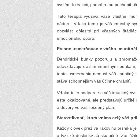
systém k reakcii, pomáha mu pochopiť, 
Táto terapia využíva vaše vlastné im
nádoru. Vďaka tomu je váš imunitný s
obzvlášť dôležité pri včasných štádiá
emocionálnu oporu.
Presné usmerňovanie vášho imunitné
Dendritické bunky pozorujú a zhromaž
odovzdávajú ďalším imunitným bunkám, n
tohto usmernenia nemusí váš imunitný 
stáva schopnejším vás účinne chrániť.
Vďaka tejto podpore sa váš imunitný syst
ešte lokalizované, ale predstavujú určité
a dôvery vo váš liečebný plán.
Starostlivosť, ktorá vníma celý váš pr
Každý človek prežíva rakovinu prsníka j
a fyzické dôsledky sú skutočné. Zaslúžit