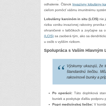
odhalenie. Článok
Invazívny lobulárny k
cieľom pomôcť vášmu imunitnému systému
Lobulárny karcinóm in situ (LCIS)
nie 
rizika vzniku invazívnej rakoviny prsník
ohraničené v lalôčikoch a zvyčajne sa o
(LCIS)
sa zaoberá tým, ako sa dendritic
u osôb s vyšším rizikom.
Spolupráca s Vaším Hlavným
Výskumy ukazujú, že t
štandardnú liečbu. M
rakovinové bunky a príp
Po operácii:
Táto doplnková staro
buniek a poskytuje ďalšiu podporu 
Popri medicínskej liečbe:
V kombin