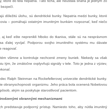
 ktoré do tela nepatria. Táto tichá, ale neustála snaha je jedným zo
 bezpečí.
jú dôležitú úlohu, sú dendritické bunky. Nepatria medzi bunky, ktoré
dcovia – pomáhajú ostatným imunitným bunkám rozpoznať, keď niečo
aj keď ešte neprenikli hlboko do tkaniva, stále sú na nesprávnom
 sa ďalej vyvíjať. Podporou svojho imunitného systému mu dávate
ne reagovať.
ystém všimne a kontroluje nechcené zmeny buniek. Niekedy sa však
 tým, že zmätočne ovplyvňujú signály v tele. Toto je jedna z výziev,
rekonať.
edec Ralph Steinman na Rockefellerovej univerzite dendritické bunky.
ie obranyschopnosti organizmu. Jeho práca bola ocenená Nobelovou
pôsob, akým sa poskytuje starostlivosť pacientom.
 prirodzenými obrannými mechanizmami
h predstavuje podporný prístup. Namiesto toho, aby nútila imunitný