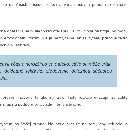
e, že na Vašich pocitoch záleží a Vaša duševná pohoda je rovnako
ňa operáciu, lieky alebo rádioterapiu. Sú to účinné nástroje, no môžu
bo emocionálnu záťaž. Nie je nezvyčajné, ak sa pýtate, prečo je tento
sychicky unavený.
hytí včas a nerozšírilo sa ďaleko, stále sa môže vrátiť
e dôkladné lekárske sledovanie dôležitou súčasťou
via.
 prosím, neberte to ako zlyhanie. Tieto reakcie ukazujú, že čelíte
si úplnú podporu pri zvládaní tejto situácie.
 systém na Vašej strane. Neustále pracuje na tom, aby vyhľadal a