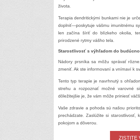
života.
Terapia dendritickými bunkami nie je u
doplniť—poskytuje vášmu imunitnému sys
len začína šíriť do blízkeho okolia, 
prirodzené rytmy vášho tela.
Starostlivosť s výhľadom do budúcno
Nádory prsníka sa môžu správať rôzne
zmeniť. Ak ste informovaní a vnímaví k sv
Tento typ terapie je navrhnutý s ohľa
strehu a rozpoznať možné varovné sig
dôležitejšie je, že vám môže priniesť väčš
Vaše zdravie a pohoda sú našou priorito
prechádzate. Zaslúžite si starostlivos
pokojom a dôverou.
ZISTITE