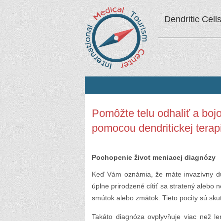
Dendritic Cell
Pomôžte telu odhaliť a boj
pomocou dendritickej terap
Pochopenie život meniacej diagnózy
Keď Vám oznámia, že máte invazívny duk
úplne prirodzené cítiť sa stratený alebo n
smútok alebo zmätok. Tieto pocity sú sku
Takáto diagnóza ovplyvňuje viac než le