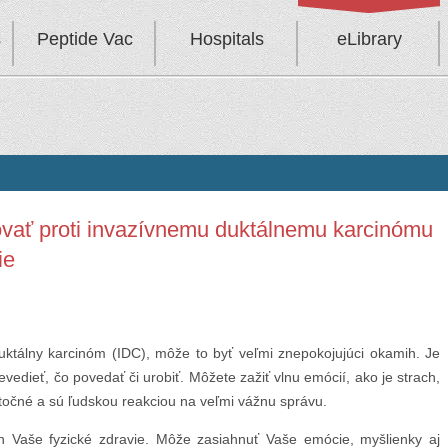
s
Peptide Vac
Hospitals
eLibrary
ovať proti invazívnemu duktálnemu karcinómu
ie
tálny karcinóm (IDC), môže to byť veľmi znepokojujúci okamih. Je
evedieť, čo povedať či urobiť. Môžete zažiť vlnu emócií, ako je strach,
točné a sú ľudskou reakciou na veľmi vážnu správu.
n Vaše fyzické zdravie. Môže zasiahnuť Vaše emócie, myšlienky aj