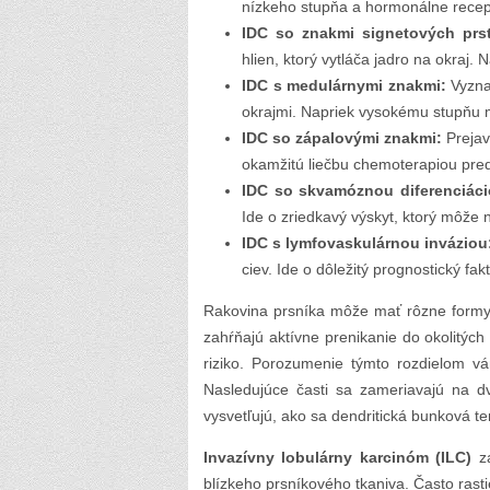
nízkeho stupňa a hormonálne recept
IDC so znakmi signetových prs
hlien, ktorý vytláča jadro na okraj.
IDC s medulárnymi znakmi:
Vyzna
okrajmi. Napriek vysokému stupňu 
IDC so zápalovými znakmi:
Prejav
okamžitú liečbu chemoterapiou pred
IDC so skvamóznou diferenciáci
Ide o zriedkavý výskyt, ktorý môže n
IDC s lymfovaskulárnou inváziou
ciev. Ide o dôležitý prognostický fa
Rakovina prsníka môže mať rôzne formy v
zahŕňajú aktívne prenikanie do okolitých 
riziko. Porozumenie týmto rozdielom 
Nasledujúce časti sa zameriavajú na dv
vysvetľujú, ako sa dendritická bunková 
Invazívny lobulárny karcinóm (ILC)
za
blízkeho prsníkového tkaniva. Často ras