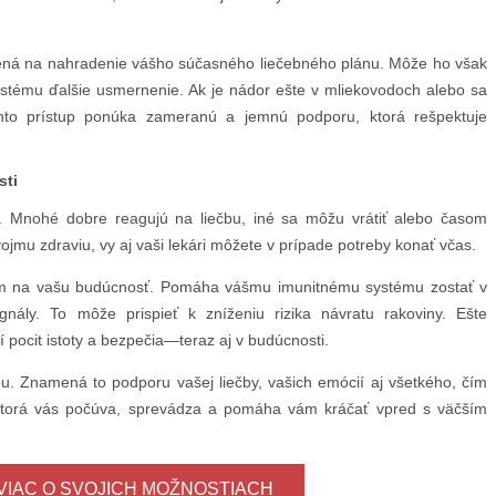
rčená na nahradenie vášho súčasného liečebného plánu. Môže ho však
tému ďalšie usmernenie. Ak je nádor ešte v mliekovodoch alebo sa
tento prístup ponúka zameranú a jemnú podporu, ktorá rešpektuje
sti
. Mnohé dobre reagujú na liečbu, iné sa môžu vrátiť alebo časom
ojmu zdraviu, vy aj vaši lekári môžete v prípade potreby konať včas.
dom na vašu budúcnosť. Pomáha vášmu imunitnému systému zostať v
nály. To môže prispieť k zníženiu rizika návratu rakoviny. Ešte
í pocit istoty a bezpečia—teraz aj v budúcnosti.
u. Znamená to podporu vašej liečby, vašich emócií aj všetkého, čím
ť, ktorá vás počúva, sprevádza a pomáha vám kráčať vpred s väčším
 VIAC O SVOJICH MOŽNOSTIACH