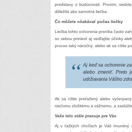
predstavy o budúcnosti. Prosím, vedzt
dôležitá ako samotná liečba.
Čo môžete očakávať počas liečby
Liečba tohto ochorenia prsníka často zahŕ
so sebou priniesť aj vedľajšie účinky ale
proces taký náročný, alebo ak sa cítite p
Aj keď sa ochorenie zac
alebo zmeniť. Preto j
udržiavania Vášho zdra
Ak sa cítite preťažený alebo vyčerpaný,
niečomu zložitému a vážnemu, a zaslúžite 
Vaše telo stále pracuje pre Vás
Aj v ťažkých chvíľach je Váš imunitný