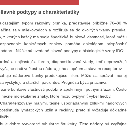
Hlavné podtypy a charakteristiky
ajčastejším typom rakoviny prsníka, predstavuje približne 70–80 %
ačína sa v mliekovodoch a rozširuje sa do okolitých tkanív prsníka.
, z ktorých každý má svoje špecifické bunkové vlastnosti, ktoré môžu
Rozpoznanie konkrétnych znakov pomáha onkológom prispôsobiť
e nádoru. Nižšie sú uvedené hlavné podtypy a histologické vzory IDC:
rdná a najčastejšia forma, diagnostikovaná vtedy, keď neprevažujú
zvyčajne riadi veľkosťou nádoru, jeho stupňom a stavom receptorov.
huje nádorové bunky produkujúce hlien. Môže sa správať menej
sa vyskytuje u starších pacientov. Prognóza býva priaznivá.
azné bunkové vlastnosti podobné apokrinným potným žľazám. Často
dinečné molekulárne znaky, ktoré môžu ovplyvniť výber liečby.
Charakterizovaný malými, tesne usporiadanými zhlukmi nádorových
stihnutia lymfatických uzlín a recidívy, preto si vyžaduje dôkladné
liečbu.
uje dobre vytvorené tubulárne štruktúry. Tieto nádory sú zvyčajne