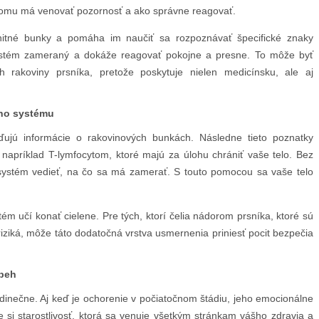
čomu má venovať pozornosť a ako správne reagovať.
unitné bunky a pomáha im naučiť sa rozpoznávať špecifické znaky
ystém zameraný a dokáže reagovať pokojne a presne. To môže byť
ch rakoviny prsníka, pretože poskytuje nielen medicínsku, ale aj
ho systému
ďujú informácie o rakovinových bunkách. Následne tieto poznatky
apríklad T-lymfocytom, ktoré majú za úlohu chrániť vaše telo. Bez
systém vedieť, na čo sa má zamerať. S touto pomocou sa vaše telo
ém učí konať cielene. Pre tých, ktorí čelia nádorom prsníka, ktoré sú
 riziká, môže táto dodatočná vrstva usmernenia priniesť pocit bezpečia
íbeh
edinečne. Aj keď je ochorenie v počiatočnom štádiu, jeho emocionálne
e si starostlivosť, ktorá sa venuje všetkým stránkam vášho zdravia a