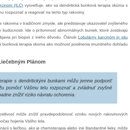
arcinóm (ILC)
vysvetľuje, ako sa dendritická bunková terapia skúma s
 rozpoznať a reagovať na tento typ rakoviny.
je rakovina v tradičnom zmysle, ale predstavuje ukazovateľ zvýšeného
a v budúcnosti. Ide o prítomnosť abnormálnych buniek, ktoré zostávajú
bjavia pri biopsii z iného dôvodu. Článok
Lobulárny karcinóm in situ
ká bunková terapia skúma ako možnosť posilnenia imunitného dohľadu
 Liečebným Plánom
erapie s dendritickými bunkami môžu jemne podporiť
ôžu pomôcť Vášmu telu rozpoznať a zvládnuť zvyšné
adne znížiť riziko návratu ochorenia.
stlivosť môže znížiť pravdepodobnosť vzniku nových rakovinových
počas hojenia Vášho tela.
ácii s liečbou, ako je chemoterapia alebo iné štandardné lieky, môže