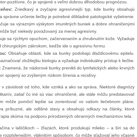
or-pozitívne, čo je spojené s veľmi dobrou dlhodobou prognózou.
teňov:
Zriedkavý a zvyčajne agresívnejší typ, kde bunky obsahujú
 Na správne určenie liečby je potrebné dôkladné patologické vyšetrenie.
čuje sa výrazným výskytom imunitných buniek a dobre ohraničenými
môže byť niekedy považovaný za menej agresívny.
uje sa rýchlym opuchom, začervenaním a zhrubnutím kože. Vyžaduje
 chirurgickým zákrokom, keďže ide o agresívnu formu.
ou:
Obsahuje oblasti, kde sa bunky podobajú dlaždicovému epitelu.
aznačovať zložitejšiu biologiu a vyžaduje individuálny prístup k liečbe.
:
Znamená, že nádorové bunky prenikli do lymfatických alebo krvných
ktor spojený so zvýšeným rizikom šírenia a recidívy.
 závislosti od toho, kde vzniká a ako sa správa. Niektoré diagnózy
tkanív, zatiaľ čo iné sú viac ohraničené, ale stále môžu predstavovať
vám môže pomôcť lepšie sa zorientovať vo vašom liečebnom pláne.
a príbuzné, ale odlišné stavy a obsahujú odkazy na články, ktoré
terapia skúma na podporu prirodzených obranných mechanizmov tela.
čína v lalôčikoch – žľazách, ktoré produkujú mlieko – a šíri sa do
tie rozptýlenejším, vláknitým spôsobom, čo môže sťažovať jeho včasné