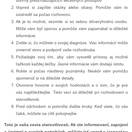
súhrny predchádzajúcich liečebných postupov.
Vopred si zapíšte otázky alebo obavy. Pomôže vám to
sústrediť sa počas rozhovoru.
Ak je to možné, vezmite si so sebou dôveryhodnú osobu.
Môže vám byť oporou a pomôže vám zapamätať si dôležité
informácie.
Zistite si, čo môžete o svojej diagnóze. Viac informácií môže
zmierniť stres a podporiť vaše rozhodnutia.
Požiadajte svoj tím, aby vám vysvetlil prínosy aj možné
ťažkosti každej liečby. Jasné informácie vám dodajú istotu.
Robte si počas návštevy poznámky. Neskôr vám pomôžu
spomenúť si na dôležité detaily.
Otvorene hovorte o svojich hodnotách a o tom, čo je pre
vás najdôležitejšie. Tieto veci sú dôležité pri rozhodovaní o
starostlivosti.
Pred odchodom si potvrďte ďalšie kroky. Keď viete, čo vás
čaká, môžete sa cítiť pokojnejšie.
Toto je vaša cesta starostlivosti. Ak ste informovaní, zapojení
a úprimní o svojich potrebách, môžete ísť vpred s jasnosťou