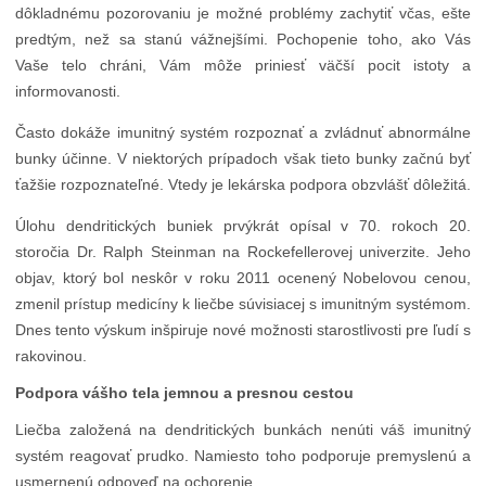
dôkladnému pozorovaniu je možné problémy zachytiť včas, ešte
predtým, než sa stanú vážnejšími. Pochopenie toho, ako Vás
Vaše telo chráni, Vám môže priniesť väčší pocit istoty a
informovanosti.
Často dokáže imunitný systém rozpoznať a zvládnuť abnormálne
bunky účinne. V niektorých prípadoch však tieto bunky začnú byť
ťažšie rozpoznateľné. Vtedy je lekárska podpora obzvlášť dôležitá.
Úlohu dendritických buniek prvýkrát opísal v 70. rokoch 20.
storočia Dr. Ralph Steinman na Rockefellerovej univerzite. Jeho
objav, ktorý bol neskôr v roku 2011 ocenený Nobelovou cenou,
zmenil prístup medicíny k liečbe súvisiacej s imunitným systémom.
Dnes tento výskum inšpiruje nové možnosti starostlivosti pre ľudí s
rakovinou.
Podpora vášho tela jemnou a presnou cestou
Liečba založená na dendritických bunkách nenúti váš imunitný
systém reagovať prudko. Namiesto toho podporuje premyslenú a
usmernenú odpoveď na ochorenie.