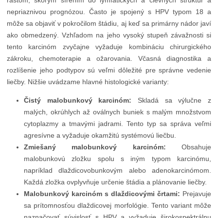
rastom, skorým šírením do lymfatických a cievnych štruktúr a
nepriaznivou prognózou. Často je spojený s HPV typom 18 a
môže sa objaviť v pokročilom štádiu, aj keď sa primárny nádor javí
ako obmedzený. Vzhľadom na jeho vysoký stupeň závažnosti si
tento karcinóm zvyčajne vyžaduje kombináciu chirurgického
zákroku, chemoterapie a ožarovania. Včasná diagnostika a
rozlíšenie jeho podtypov sú veľmi dôležité pre správne vedenie
liečby. Nižšie uvádzame hlavné histologické varianty:
Čistý malobunkový karcinóm:
Skladá sa výlučne z
malých, okrúhlych až oválnych buniek s malým množstvom
cytoplazmy a tmavými jadrami. Tento typ sa správa veľmi
agresívne a vyžaduje okamžitú systémovú liečbu.
Zmiešaný malobunkový karcinóm:
Obsahuje
malobunkovú zložku spolu s iným typom karcinómu,
napríklad dlaždicovobunkovým alebo adenokarcinómom.
Každá zložka ovplyvňuje určenie štádia a plánovanie liečby.
Malobunkový karcinóm s dlaždicovými črtami:
Prejavuje
sa prítomnosťou dlaždicovej morfológie. Tento variant môže
naznačovať súvislosť s HPV a vyžaduje širokospektrálnu