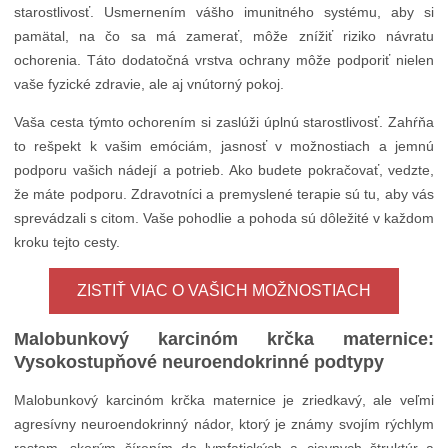
starostlivosť. Usmernením vášho imunitného systému, aby si
pamätal, na čo sa má zamerať, môže znížiť riziko návratu
ochorenia. Táto dodatočná vrstva ochrany môže podporiť nielen
vaše fyzické zdravie, ale aj vnútorný pokoj.
Vaša cesta týmto ochorením si zaslúži úplnú starostlivosť. Zahŕňa
to rešpekt k vašim emóciám, jasnosť v možnostiach a jemnú
podporu vašich nádejí a potrieb. Ako budete pokračovať, vedzte,
že máte podporu. Zdravotníci a premyslené terapie sú tu, aby vás
sprevádzali s citom. Vaše pohodlie a pohoda sú dôležité v každom
kroku tejto cesty.
ZISTIŤ VIAC O VAŠICH MOŽNOSTIACH
Malobunkový karcinóm krčka maternice:
Vysokostupňové neuroendokrinné podtypy
Malobunkový karcinóm krčka maternice je zriedkavý, ale veľmi
agresívny neuroendokrinný nádor, ktorý je známy svojím rýchlym