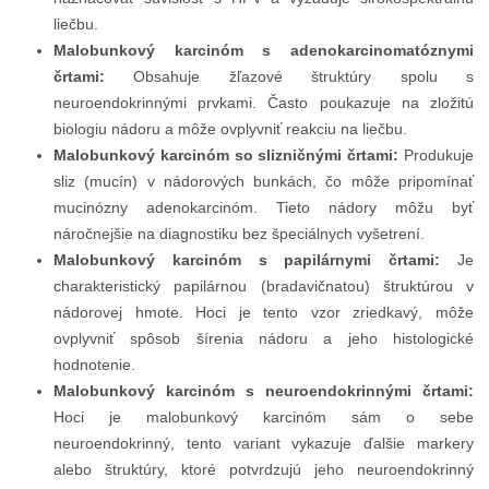
liečbu.
Malobunkový karcinóm s adenokarcinomatóznymi
črtami:
Obsahuje žľazové štruktúry spolu s
neuroendokrinnými prvkami. Často poukazuje na zložitú
biologiu nádoru a môže ovplyvniť reakciu na liečbu.
Malobunkový karcinóm so slizničnými črtami:
Produkuje
sliz (mucín) v nádorových bunkách, čo môže pripomínať
mucinózny adenokarcinóm. Tieto nádory môžu byť
náročnejšie na diagnostiku bez špeciálnych vyšetrení.
Malobunkový karcinóm s papilárnymi črtami:
Je
charakteristický papilárnou (bradavičnatou) štruktúrou v
nádorovej hmote. Hoci je tento vzor zriedkavý, môže
ovplyvniť spôsob šírenia nádoru a jeho histologické
hodnotenie.
Malobunkový karcinóm s neuroendokrinnými črtami:
Hoci je malobunkový karcinóm sám o sebe
neuroendokrinný, tento variant vykazuje ďalšie markery
alebo štruktúry, ktoré potvrdzujú jeho neuroendokrinný