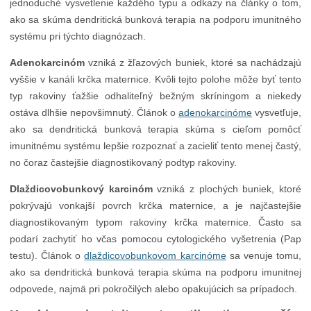
jednoduché vysvetlenie každého typu a odkazy na články o tom,
ako sa skúma dendritická bunková terapia na podporu imunitného
systému pri týchto diagnózach.
Adenokarcinóm
vzniká z žľazových buniek, ktoré sa nachádzajú
vyššie v kanáli krčka maternice. Kvôli tejto polohe môže byť tento
typ rakoviny ťažšie odhaliteľný bežným skríningom a niekedy
ostáva dlhšie nepovšimnutý. Článok o
adenokarcinóme
vysvetľuje,
ako sa dendritická bunková terapia skúma s cieľom pomôcť
imunitnému systému lepšie rozpoznať a zacieliť tento menej častý,
no čoraz častejšie diagnostikovaný podtyp rakoviny.
Dlaždicovobunkový karcinóm
vzniká z plochých buniek, ktoré
pokrývajú vonkajší povrch krčka maternice, a je najčastejšie
diagnostikovaným typom rakoviny krčka maternice. Často sa
podarí zachytiť ho včas pomocou cytologického vyšetrenia (Pap
testu). Článok o
dlaždicovobunkovom karcinóme
sa venuje tomu,
ako sa dendritická bunková terapia skúma na podporu imunitnej
odpovede, najmä pri pokročilých alebo opakujúcich sa prípadoch.