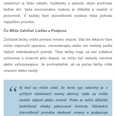
zasiahnuť aj Vašu náladu, myšlienky a spôsob, akým prežívate
bežné dni. Vaša emocionálna reakcia je dôležitá a zaslúži si
pozornosť. V každej fáze starostlivosti zostáva Vaša pohoda
najvyššou prioritou.
Čo Môže Zahŕňať Liečba a Podpora
Začiatok liečby môže priniesť mnoho otázok. Váš tím lekárov Vám
môže odporučiť operáciu, chemoterapiu alebo iné metódy podľa
Vašich individuálnych potrieb. Tieto liečby majú za cieľ zvládnuť
ochorenie a zmierniť jeho dopad, no môžu byť niekedy náročné
alebo vyčerpávajúce. Je pochopiteľné, ak sa počas liečby cítite
unavení alebo neistý.
Aj keď sa môže zdať, že tento typ rakoviny je v
určitých obdobiach menej aktívny, stále sa môže
neskôr objaviť alebo zmeniť. Preto je veľmi dôležité
dodržiavať všetky plánované kontroly. Následná
starostlivosť pomáha sledovať zmeny a podporuje