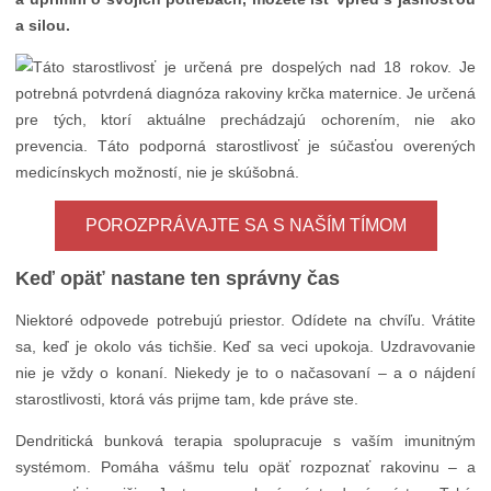
a silou.
POROZPRÁVAJTE SA S NAŠÍM TÍMOM
Keď opäť nastane ten správny čas
Niektoré odpovede potrebujú priestor. Odídete na chvíľu. Vrátite
sa, keď je okolo vás tichšie. Keď sa veci upokoja. Uzdravovanie
nie je vždy o konaní. Niekedy je to o načasovaní – a o nájdení
starostlivosti, ktorá vás prijme tam, kde práve ste.
Dendritická bunková terapia spolupracuje s vaším imunitným
systémom. Pomáha vášmu telu opäť rozpoznať rakovinu – a