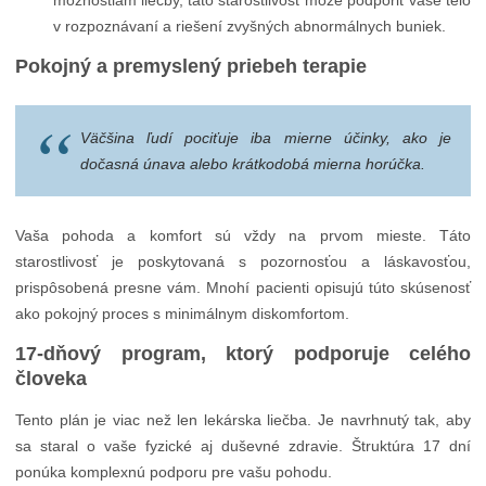
možnostiam liečby, táto starostlivosť môže podporiť vaše telo
v rozpoznávaní a riešení zvyšných abnormálnych buniek.
Pokojný a premyslený priebeh terapie
Väčšina ľudí pociťuje iba mierne účinky, ako je
dočasná únava alebo krátkodobá mierna horúčka.
Vaša pohoda a komfort sú vždy na prvom mieste. Táto
starostlivosť je poskytovaná s pozornosťou a láskavosťou,
prispôsobená presne vám. Mnohí pacienti opisujú túto skúsenosť
ako pokojný proces s minimálnym diskomfortom.
17-dňový program, ktorý podporuje celého
človeka
Tento plán je viac než len lekárska liečba. Je navrhnutý tak, aby
sa staral o vaše fyzické aj duševné zdravie. Štruktúra 17 dní
ponúka komplexnú podporu pre vašu pohodu.