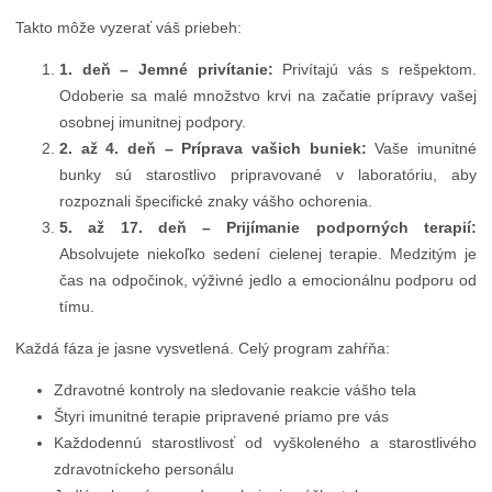
Takto môže vyzerať váš priebeh:
1. deň – Jemné privítanie:
Privítajú vás s rešpektom.
Odoberie sa malé množstvo krvi na začatie prípravy vašej
osobnej imunitnej podpory.
2. až 4. deň – Príprava vašich buniek:
Vaše imunitné
bunky sú starostlivo pripravované v laboratóriu, aby
rozpoznali špecifické znaky vášho ochorenia.
5. až 17. deň – Prijímanie podporných terapií:
Absolvujete niekoľko sedení cielenej terapie. Medzitým je
čas na odpočinok, výživné jedlo a emocionálnu podporu od
tímu.
Každá fáza je jasne vysvetlená. Celý program zahŕňa:
Zdravotné kontroly na sledovanie reakcie vášho tela
Štyri imunitné terapie pripravené priamo pre vás
Každodennú starostlivosť od vyškoleného a starostlivého
zdravotníckeho personálu