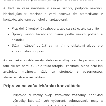
Aj keď sa vaša návšteva v klinike skončí, podpora nekončí.
Nasledujúce tri mesiace s vami zostáva tím starostlivosti v
kontakte, aby vám pomohol pri zotavovaní:
Pravidelné kontrolné rozhovory, aby sa zistilo, ako sa cítite
Úpravy vášho liečebného plánu podľa vašich potrieb a
pokroku
Stála možnosť obrátiť sa na tím s otázkami alebo pre
emocionálnu podporu
Ak sa niekedy cítite neistý alebo úzkostlivý, vedzte prosím, že v
tom nie ste sami. Či už s touto terapiou začínate, alebo ešte len
zvažujete možnosti, vždy sa stretnete s pozornosťou,
starostlivosťou a rešpektom.
Príprava na vašu lekársku konzultáciu
Pripravte si všetky svoje zdravotné záznamy, napríklad
výsledky laboratórnych vyšetrení, zobrazovacie testy a