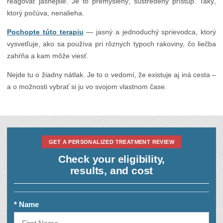
reagovať jasnejšie. Je to premyslený, sústredený prístup. Taký,
ktorý počúva, nenalieha.
Pochopte túto terapiu
— jasný a jednoduchý sprievodca, ktorý
vysvetľuje, ako sa používa pri rôznych typoch rakoviny, čo liečba
zahŕňa a kam môže viesť.
Nejde tu o žiadny nátlak. Je to o vedomí, že existuje aj iná cesta –
a o možnosti vybrať si ju vo svojom vlastnom čase.
GET A PERSONALIZED TREATMENT REVIEW
Check your eligibility,
results, and cost
* Name