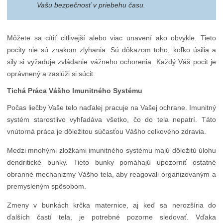
Vašu bezpečnosť v priebehu času.
Môžete sa cítiť citlivejší alebo viac unavení ako obvykle. Tieto
pocity nie sú znakom zlyhania. Sú dôkazom toho, koľko úsilia a
sily si vyžaduje zvládanie vážneho ochorenia. Každý Váš pocit je
oprávnený a zaslúži si súcit.
Tichá Práca Vášho Imunitného Systému
Počas liečby Vaše telo naďalej pracuje na Vašej ochrane. Imunitný
systém starostlivo vyhľadáva všetko, čo do tela nepatrí. Táto
vnútorná práca je dôležitou súčasťou Vášho celkového zdravia.
Medzi mnohými zložkami imunitného systému majú dôležitú úlohu
dendritické bunky. Tieto bunky pomáhajú upozorniť ostatné
obranné mechanizmy Vášho tela, aby reagovali organizovaným a
premysleným spôsobom.
Zmeny v bunkách krčka maternice, aj keď sa nerozšíria do
ďalších častí tela, je potrebné pozorne sledovať. Vďaka