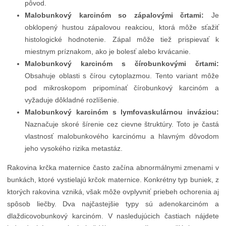
pôvod.
Malobunkový karcinóm so zápalovými črtami:
Je
obklopený hustou zápalovou reakciou, ktorá môže sťažiť
histologické hodnotenie. Zápal môže tiež prispievať k
miestnym príznakom, ako je bolesť alebo krvácanie.
Malobunkový karcinóm s čírobunkovými črtami:
Obsahuje oblasti s čírou cytoplazmou. Tento variant môže
pod mikroskopom pripomínať čírobunkový karcinóm a
vyžaduje dôkladné rozlíšenie.
Malobunkový karcinóm s lymfovaskulárnou inváziou:
Naznačuje skoré šírenie cez cievne štruktúry. Toto je častá
vlastnosť malobunkového karcinómu a hlavným dôvodom
jeho vysokého rizika metastáz.
Rakovina krčka maternice často začína abnormálnymi zmenami v
bunkách, ktoré vystielajú krčok maternice. Konkrétny typ buniek, z
ktorých rakovina vzniká, však môže ovplyvniť priebeh ochorenia aj
spôsob liečby. Dva najčastejšie typy sú adenokarcinóm a
dlaždicovobunkový karcinóm. V nasledujúcich častiach nájdete