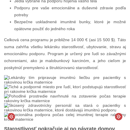
Jedlá vybrané na podporu hojenia vášho tela
Podporu pre vaše emocionálne a duševné zdravie podľa
potreby
Bezpečne uskladnené imunitné bunky, ktoré je možné
opätovne použiť do jedného roka
Celková cena programu je približne 14 000 € (asi 15 500 $). Táto
suma zahŕňa všetku lekársku starostlivosť, ubytovanie, stravu aj
emocionálnu podporu. Program je určený pre ľudí so závažnými
ochoreniami, ako je malobunkový karcinóm, a jeho cieľom je
poskytnúť premyslenú a štruktúrovanú starostlivosť.
Starostlivosť pokračuje aj po návrate domov