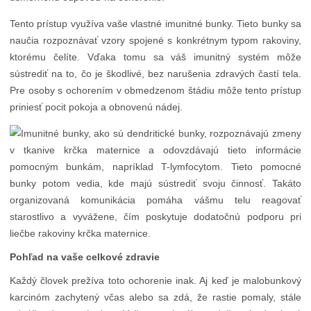
Tento prístup využíva vaše vlastné imunitné bunky. Tieto bunky sa
naučia rozpoznávať vzory spojené s konkrétnym typom rakoviny,
ktorému čelíte. Vďaka tomu sa váš imunitný systém môže
sústrediť na to, čo je škodlivé, bez narušenia zdravých častí tela.
Pre osoby s ochorením v obmedzenom štádiu môže tento prístup
priniesť pocit pokoja a obnovenú nádej.
Pohľad na vaše celkové zdravie
Každý človek prežíva toto ochorenie inak. Aj keď je malobunkový
karcinóm zachytený včas alebo sa zdá, že rastie pomaly, stále