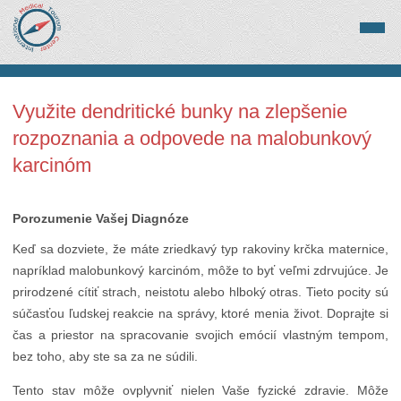
Využite dendritické bunky na zlepšenie
rozpoznania a odpovede na malobunkový
karcinóm
Porozumenie Vašej Diagnóze
Keď sa dozviete, že máte zriedkavý typ rakoviny krčka maternice,
napríklad malobunkový karcinóm, môže to byť veľmi zdrvujúce. Je
prirodzené cítiť strach, neistotu alebo hlboký otras. Tieto pocity sú
súčasťou ľudskej reakcie na správy, ktoré menia život. Doprajte si
čas a priestor na spracovanie svojich emócií vlastným tempom,
bez toho, aby ste sa za ne súdili.
Tento stav môže ovplyvniť nielen Vaše fyzické zdravie. Môže