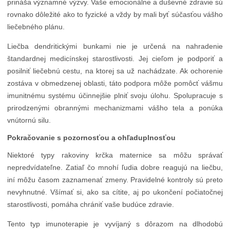
prináša významné výzvy. Vaše emocionálne a duševné zdravie sú
rovnako dôležité ako to fyzické a vždy by mali byť súčasťou vášho
liečebného plánu.
Liečba dendritickými bunkami nie je určená na nahradenie
štandardnej medicínskej starostlivosti. Jej cieľom je podporiť a
posilniť liečebnú cestu, na ktorej sa už nachádzate. Ak ochorenie
zostáva v obmedzenej oblasti, táto podpora môže pomôcť vášmu
imunitnému systému účinnejšie plniť svoju úlohu. Spolupracuje s
prirodzenými obrannými mechanizmami vášho tela a ponúka
vnútornú silu.
Pokračovanie s pozornosťou a ohľaduplnosťou
Niektoré typy rakoviny krčka maternice sa môžu správať
nepredvídateľne. Zatiaľ čo mnohí ľudia dobre reagujú na liečbu,
iní môžu časom zaznamenať zmeny. Pravidelné kontroly sú preto
nevyhnutné. Všímať si, ako sa cítite, aj po ukončení počiatočnej
starostlivosti, pomáha chrániť vaše budúce zdravie.
Tento typ imunoterapie je vyvíjaný s dôrazom na dlhodobú