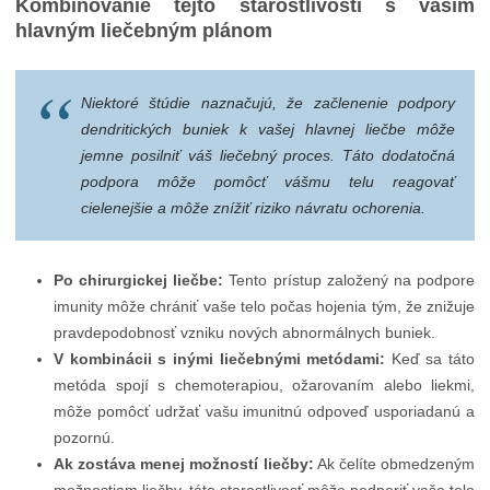
Kombinovanie tejto starostlivosti s vaším
hlavným liečebným plánom
Niektoré štúdie naznačujú, že začlenenie podpory
dendritických buniek k vašej hlavnej liečbe môže
jemne posilniť váš liečebný proces. Táto dodatočná
podpora môže pomôcť vášmu telu reagovať
cielenejšie a môže znížiť riziko návratu ochorenia.
Po chirurgickej liečbe:
Tento prístup založený na podpore
imunity môže chrániť vaše telo počas hojenia tým, že znižuje
pravdepodobnosť vzniku nových abnormálnych buniek.
V kombinácii s inými liečebnými metódami:
Keď sa táto
metóda spojí s chemoterapiou, ožarovaním alebo liekmi,
môže pomôcť udržať vašu imunitnú odpoveď usporiadanú a
pozornú.
Ak zostáva menej možností liečby:
Ak čelíte obmedzeným