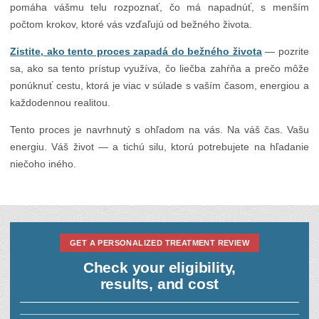
pomáha vášmu telu rozpoznať, čo má napadnúť, s menším
počtom krokov, ktoré vás vzďaľujú od bežného života.
Zistite, ako tento proces zapadá do bežného života
— pozrite
sa, ako sa tento prístup využíva, čo liečba zahŕňa a prečo môže
ponúknuť cestu, ktorá je viac v súlade s vaším časom, energiou a
každodennou realitou.
Tento proces je navrhnutý s ohľadom na vás. Na váš čas. Vašu
energiu. Váš život — a tichú silu, ktorú potrebujete na hľadanie
niečoho iného.
GET A PERSONALIZED TREATMENT REVIEW
Check your eligibility,
results, and cost