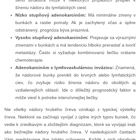
Jeho štruktúra môže v niektorých prípadoch prispieť k
šíreniu nádoru do lymfatických ciest.
Nízko stupňový adenokarcinóm:
Má minimálne zmeny v
bunkách a rastie pomaly. Ak je zachytený včas a úplne
odstránený, prognóza býva priaznivá.
Vysoko stupňový adenokarcinóm:
Prejavuje sa výraznými
zmenami v bunkách a má tendenciu hlboko prerastať a tvoriť
metastázy. Často si vyžaduje kombinovanú liečbu vrátane
chemoterapie.
Adenokarcinóm s lymfovaskulárnou inváziou:
Znamená,
že nádorové bunky prenikli do krvných alebo lymfatických
ciev, čo zvyšuje riziko šírenia nádoru do okolitých aj
vzdialenejších oblastí. Ide o dôležitý prognostický faktor a
môže viesť k potrebe intenzívnejšej liečby.
Nie všetky nádory hrubého čreva vznikajú z typickej výstelky
čreva. Niektoré sa začínajú vyvíjať z úplne iných typov buniek, čo
vedie k zriedkavým a zložitejším diagnózam, ktoré sa vyvíjajú inak
ako bežnejšie nádory hrubého čreva. V nasledujúcich častiach
Vám predstavíme dve takéto ochorenia. Každé z nich obsahuje