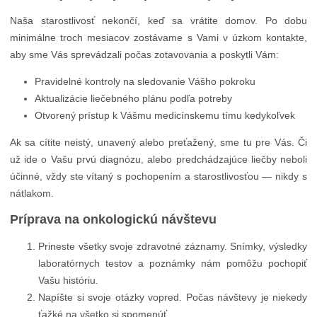
Naša starostlivosť nekončí, keď sa vrátite domov. Po dobu
minimálne troch mesiacov zostávame s Vami v úzkom kontakte,
aby sme Vás sprevádzali počas zotavovania a poskytli Vám:
Pravidelné kontroly na sledovanie Vášho pokroku
Aktualizácie liečebného plánu podľa potreby
Otvorený prístup k Vášmu medicínskemu tímu kedykoľvek
Ak sa cítite neistý, unavený alebo preťažený, sme tu pre Vás. Či
už ide o Vašu prvú diagnózu, alebo predchádzajúce liečby neboli
účinné, vždy ste vítaný s pochopením a starostlivosťou — nikdy s
nátlakom.
Príprava na onkologickú návštevu
Prineste všetky svoje zdravotné záznamy. Snímky, výsledky
laboratórnych testov a poznámky nám pomôžu pochopiť
Vašu históriu.
Napíšte si svoje otázky vopred. Počas návštevy je niekedy
ťažké na všetko si spomenúť.