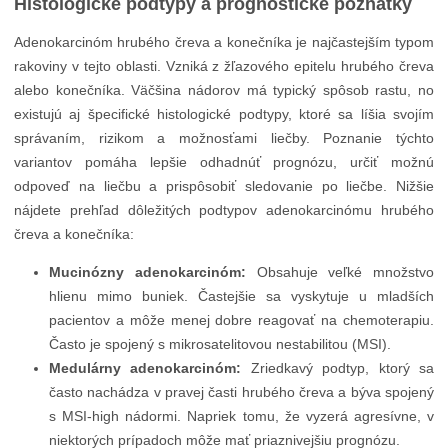
Histologické podtypy a prognostické poznatky
Adenokarcinóm hrubého čreva a konečníka je najčastejším typom
rakoviny v tejto oblasti. Vzniká z žľazového epitelu hrubého čreva
alebo konečníka. Väčšina nádorov má typický spôsob rastu, no
existujú aj špecifické histologické podtypy, ktoré sa líšia svojím
správaním, rizikom a možnosťami liečby. Poznanie týchto
variantov pomáha lepšie odhadnúť prognózu, určiť možnú
odpoveď na liečbu a prispôsobiť sledovanie po liečbe. Nižšie
nájdete prehľad dôležitých podtypov adenokarcinómu hrubého
čreva a konečníka:
Mucinózny adenokarcinóm:
Obsahuje veľké množstvo
hlienu mimo buniek. Častejšie sa vyskytuje u mladších
pacientov a môže menej dobre reagovať na chemoterapiu.
Často je spojený s mikrosatelitovou nestabilitou (MSI).
Medulárny adenokarcinóm:
Zriedkavý podtyp, ktorý sa
často nachádza v pravej časti hrubého čreva a býva spojený
s MSI-high nádormi. Napriek tomu, že vyzerá agresívne, v
niektorých prípadoch môže mať priaznivejšiu prognózu.