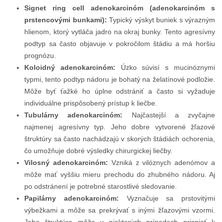
Signet ring cell adenokarcinóm (adenokarcinóm s
prstencovými bunkami):
Typický výskyt buniek s výrazným
hlienom, ktorý vytláča jadro na okraj bunky. Tento agresívny
podtyp sa často objavuje v pokročilom štádiu a má horšiu
prognózu.
Koloidný adenokarcinóm:
Úzko súvisí s mucinóznymi
typmi, tento podtyp nádoru je bohatý na želatínové podložie.
Môže byť ťažké ho úplne odstrániť a často si vyžaduje
individuálne prispôsobený prístup k liečbe.
Tubulárny adenokarcinóm:
Najčastejší a zvyčajne
najmenej agresívny typ. Jeho dobre vytvorené žľazové
štruktúry sa často nachádzajú v skorých štádiách ochorenia,
čo umožňuje dobré výsledky chirurgickej liečby.
Vilosný adenokarcinóm:
Vzniká z vilóznych adenómov a
môže mať vyššiu mieru prechodu do zhubného nádoru. Aj
po odstránení je potrebné starostlivé sledovanie.
Papilárny adenokarcinóm:
Vyznačuje sa prstovitými
výbežkami a môže sa prekrývať s inými žľazovými vzormi.