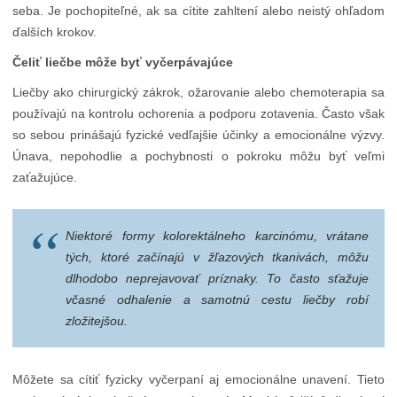
seba. Je pochopiteľné, ak sa cítite zahltení alebo neistý ohľadom
ďalších krokov.
Čeliť liečbe môže byť vyčerpávajúce
Liečby ako chirurgický zákrok, ožarovanie alebo chemoterapia sa
používajú na kontrolu ochorenia a podporu zotavenia. Často však
so sebou prinášajú fyzické vedľajšie účinky a emocionálne výzvy.
Únava, nepohodlie a pochybnosti o pokroku môžu byť veľmi
zaťažujúce.
Niektoré formy kolorektálneho karcinómu, vrátane
tých, ktoré začínajú v žľazových tkanivách, môžu
dlhodobo neprejavovať príznaky. To často sťažuje
včasné odhalenie a samotnú cestu liečby robí
zložitejšou.
Môžete sa cítiť fyzicky vyčerpaní aj emocionálne unavení. Tieto