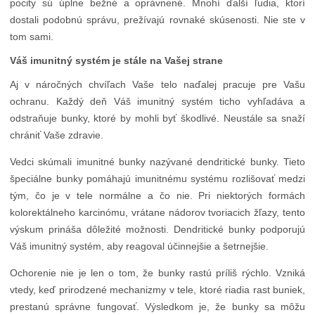
pocity sú úplne bežné a oprávnené. Mnohí ďalší ľudia, ktorí
dostali podobnú správu, prežívajú rovnaké skúsenosti. Nie ste v
tom sami.
Váš imunitný systém je stále na Vašej strane
Aj v náročných chvíľach Vaše telo naďalej pracuje pre Vašu
ochranu. Každý deň Váš imunitný systém ticho vyhľadáva a
odstraňuje bunky, ktoré by mohli byť škodlivé. Neustále sa snaží
chrániť Vaše zdravie.
Vedci skúmali imunitné bunky nazývané dendritické bunky. Tieto
špeciálne bunky pomáhajú imunitnému systému rozlišovať medzi
tým, čo je v tele normálne a čo nie. Pri niektorých formách
kolorektálneho karcinómu, vrátane nádorov tvoriacich žľazy, tento
výskum prináša dôležité možnosti. Dendritické bunky podporujú
Váš imunitný systém, aby reagoval účinnejšie a šetrnejšie.
Ochorenie nie je len o tom, že bunky rastú príliš rýchlo. Vzniká
vtedy, keď prirodzené mechanizmy v tele, ktoré riadia rast buniek,
prestanú správne fungovať. Výsledkom je, že bunky sa môžu