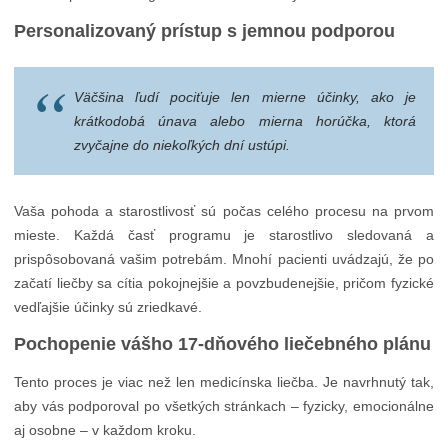
Personalizovaný prístup s jemnou podporou
Väčšina ľudí pociťuje len mierne účinky, ako je
krátkodobá únava alebo mierna horúčka, ktorá
zvyčajne do niekoľkých dní ustúpi.
Vaša pohoda a starostlivosť sú počas celého procesu na prvom
mieste. Každá časť programu je starostlivo sledovaná a
prispôsobovaná vašim potrebám. Mnohí pacienti uvádzajú, že po
začatí liečby sa cítia pokojnejšie a povzbudenejšie, pričom fyzické
vedľajšie účinky sú zriedkavé.
Pochopenie vášho 17-dňového liečebného plánu
Tento proces je viac než len medicínska liečba. Je navrhnutý tak,
aby vás podporoval po všetkých stránkach – fyzicky, emocionálne
aj osobne – v každom kroku.