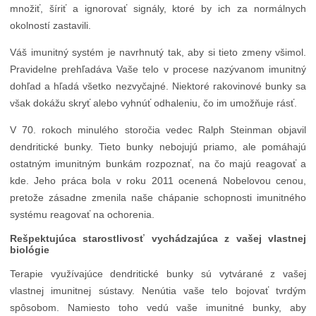
množiť, šíriť a ignorovať signály, ktoré by ich za normálnych
okolností zastavili.
Váš imunitný systém je navrhnutý tak, aby si tieto zmeny všimol.
Pravidelne prehľadáva Vaše telo v procese nazývanom imunitný
dohľad a hľadá všetko nezvyčajné. Niektoré rakovinové bunky sa
však dokážu skryť alebo vyhnúť odhaleniu, čo im umožňuje rásť.
V 70. rokoch minulého storočia vedec Ralph Steinman objavil
dendritické bunky. Tieto bunky nebojujú priamo, ale pomáhajú
ostatným imunitným bunkám rozpoznať, na čo majú reagovať a
kde. Jeho práca bola v roku 2011 ocenená Nobelovou cenou,
pretože zásadne zmenila naše chápanie schopnosti imunitného
systému reagovať na ochorenia.
Rešpektujúca starostlivosť vychádzajúca z vašej vlastnej
biológie
Terapie využívajúce dendritické bunky sú vytvárané z vašej
vlastnej imunitnej sústavy. Nenútia vaše telo bojovať tvrdým
spôsobom. Namiesto toho vedú vaše imunitné bunky, aby