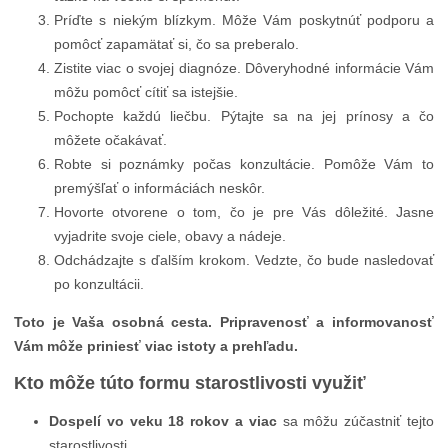
Príďte s niekým blízkym. Môže Vám poskytnúť podporu a
pomôcť zapamätať si, čo sa preberalo.
Zistite viac o svojej diagnóze. Dôveryhodné informácie Vám
môžu pomôcť cítiť sa istejšie.
Pochopte každú liečbu. Pýtajte sa na jej prínosy a čo
môžete očakávať.
Robte si poznámky počas konzultácie. Pomôže Vám to
premýšľať o informáciách neskôr.
Hovorte otvorene o tom, čo je pre Vás dôležité. Jasne
vyjadrite svoje ciele, obavy a nádeje.
Odchádzajte s ďalším krokom. Vedzte, čo bude nasledovať
po konzultácii.
Toto je Vaša osobná cesta. Pripravenosť a informovanosť
Vám môže priniesť viac istoty a prehľadu.
Kto môže túto formu starostlivosti využiť
Dospelí vo veku 18 rokov a viac
sa môžu zúčastniť tejto
starostlivosti.