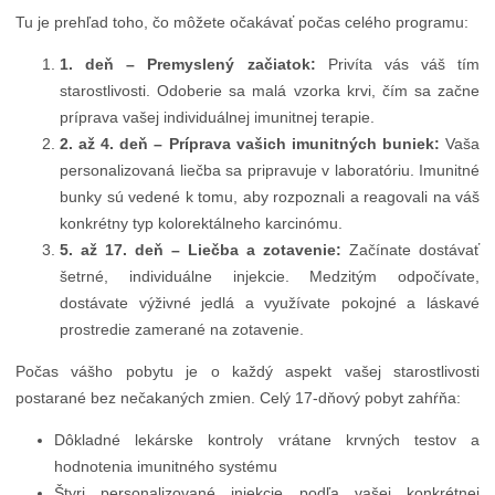
Tu je prehľad toho, čo môžete očakávať počas celého programu:
1. deň – Premyslený začiatok:
Privíta vás váš tím
starostlivosti. Odoberie sa malá vzorka krvi, čím sa začne
príprava vašej individuálnej imunitnej terapie.
2. až 4. deň – Príprava vašich imunitných buniek:
Vaša
personalizovaná liečba sa pripravuje v laboratóriu. Imunitné
bunky sú vedené k tomu, aby rozpoznali a reagovali na váš
konkrétny typ kolorektálneho karcinómu.
5. až 17. deň – Liečba a zotavenie:
Začínate dostávať
šetrné, individuálne injekcie. Medzitým odpočívate,
dostávate výživné jedlá a využívate pokojné a láskavé
prostredie zamerané na zotavenie.
Počas vášho pobytu je o každý aspekt vašej starostlivosti
postarané bez nečakaných zmien. Celý 17-dňový pobyt zahŕňa:
Dôkladné lekárske kontroly vrátane krvných testov a
hodnotenia imunitného systému
Štyri personalizované injekcie podľa vašej konkrétnej