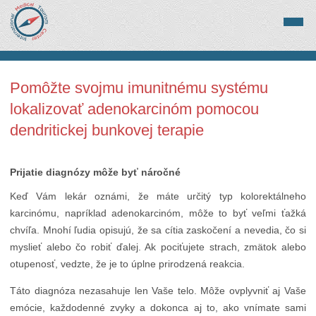
Pomôžte svojmu imunitnému systému
lokalizovať adenokarcinóm pomocou
dendritickej bunkovej terapie
Prijatie diagnózy môže byť náročné
Keď Vám lekár oznámi, že máte určitý typ kolorektálneho
karcinómu, napríklad adenokarcinóm, môže to byť veľmi ťažká
chvíľa. Mnohí ľudia opisujú, že sa cítia zaskočení a nevedia, čo si
myslieť alebo čo robiť ďalej. Ak pociťujete strach, zmätok alebo
otupenosť, vedzte, že je to úplne prirodzená reakcia.
Táto diagnóza nezasahuje len Vaše telo. Môže ovplyvniť aj Vaše
emócie, každodenné zvyky a dokonca aj to, ako vnímate sami