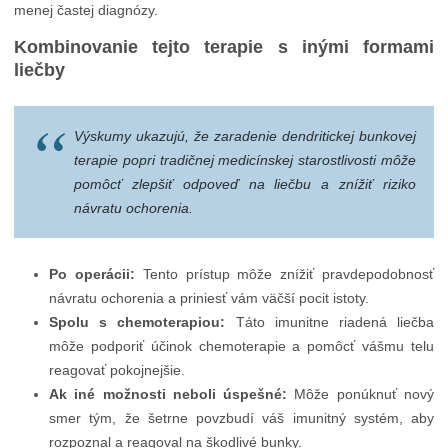
menej častej diagnózy.
Kombinovanie tejto terapie s inými formami
liečby
Výskumy ukazujú, že zaradenie dendritickej bunkovej
terapie popri tradičnej medicínskej starostlivosti môže
pomôcť zlepšiť odpoveď na liečbu a znížiť riziko
návratu ochorenia.
Po operácii:
Tento prístup môže znížiť pravdepodobnosť
návratu ochorenia a priniesť vám väčší pocit istoty.
Spolu s chemoterapiou:
Táto imunitne riadená liečba
môže podporiť účinok chemoterapie a pomôcť vášmu telu
reagovať pokojnejšie.
Ak iné možnosti neboli úspešné:
Môže ponúknuť nový
smer tým, že šetrne povzbudí váš imunitný systém, aby
rozpoznal a reagoval na škodlivé bunky.