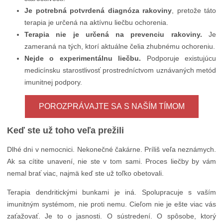
Je potrebná potvrdená diagnóza rakoviny
, pretože táto
terapia je určená na aktívnu liečbu ochorenia.
Terapia nie je určená na prevenciu rakoviny.
Je
zameraná na tých, ktorí aktuálne čelia zhubnému ochoreniu.
Nejde o experimentálnu liečbu.
Podporuje existujúcu
medicínsku starostlivosť prostredníctvom uznávaných metód
imunitnej podpory.
POROZPRÁVAJTE SA S NAŠÍM TÍMOM
Keď ste už toho veľa prežili
Dlhé dni v nemocnici. Nekonečné čakárne. Príliš veľa neznámych.
Ak sa cítite unavení, nie ste v tom sami. Proces liečby by vám
nemal brať viac, najmä keď ste už toľko obetovali.
Terapia dendritickými bunkami je iná. Spolupracuje s vaším
imunitným systémom, nie proti nemu. Cieľom nie je ešte viac vás
zaťažovať. Je to o jasnosti. O sústredení. O spôsobe, ktorý