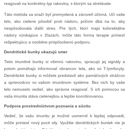
reagovali na konkrétny typ rakoviny, s ktorým sa stretávate.
Táto metóda sa snaží byť premyslená a zároveň účinná. Učí vaše
telo, ako cielene pôsobiť proti nádoru, pričom dbá na to, aby
nespôsobovala ďalší stres. Pre tých, ktorí majú kolorektálne
nádory vznikajúce v žľazách, môže táto forma terapie priniesť
rešpektujúcu a osobitne prispôsobenú podporu.
Dendritické bunky ukazujú smer
Tieto imunitné bunky si všimnú rakovinu, spracujú jej signály a
potom pomáhajú informovať obrancov tela, ako sú T-lymfocyty.
Dendritické bunky si môžete predstaviť ako pamäťových strážcov
a sprievodcov vo vašom imunitnom systéme. Bez nich by vaše
telo nemuselo vedieť, ako správne reagovať. S ich pomocou sa
vaša imunita stáva cielenejšou a lepšie koordinovanou.
Podpora prostredníctvom poznania a súcitu
Vedieť, že vašu imunitu je možné usmerniť k lepšej odpovedi,
môže priniesť nový pocit sily. Využitie dendritických buniek nie je