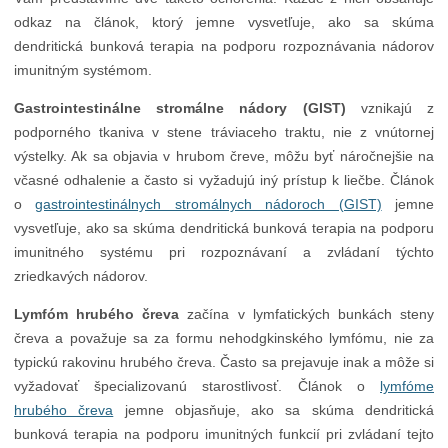
odkaz na článok, ktorý jemne vysvetľuje, ako sa skúma
dendritická bunková terapia na podporu rozpoznávania nádorov
imunitným systémom.
Gastrointestinálne stromálne nádory (GIST)
vznikajú z
podporného tkaniva v stene tráviaceho traktu, nie z vnútornej
výstelky. Ak sa objavia v hrubom čreve, môžu byť náročnejšie na
včasné odhalenie a často si vyžadujú iný prístup k liečbe. Článok
o
gastrointestinálnych stromálnych nádoroch (GIST)
jemne
vysvetľuje, ako sa skúma dendritická bunková terapia na podporu
imunitného systému pri rozpoznávaní a zvládaní týchto
zriedkavých nádorov.
Lymfóm hrubého čreva
začína v lymfatických bunkách steny
čreva a považuje sa za formu nehodgkinského lymfómu, nie za
typickú rakovinu hrubého čreva. Často sa prejavuje inak a môže si
vyžadovať špecializovanú starostlivosť. Článok o
lymfóme
hrubého čreva
jemne objasňuje, ako sa skúma dendritická
bunková terapia na podporu imunitných funkcií pri zvládaní tejto