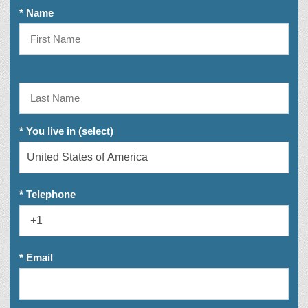
* Name
* You live in (select)
* Telephone
* Email