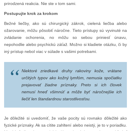
prirodzená reakcia. Nie ste v tom sami.
Postupujte krok za krokom
Bežné liečby, ako sú chirurgický zákrok, cielená liečba alebo
ožarovanie, môžu pôsobiť náročne. Tieto prístupy sú vyvinuté na
zvládanie ochorenia, no môžu so sebou priniesť únavu,
nepohodlie alebo psychickú záťaž. Možno si kladiete otázku, či by
iný prístup nebol viac v súlade s vašimi potrebami.
Niektoré zriedkavé druhy rakoviny kože, vrátane
určitých typov ako kožný lymfóm, nemusia spočiatku
prejavovať žiadne príznaky. Preto si ich človek
nemusí hneď všimnúť a môže byť náročnejšie ich
liečiť len štandardnou starostlivosťou.
Je dôležité si uvedomiť, že vaše pocity sú rovnako dôležité ako
fyzické príznaky. Ak sa cítite zahltení alebo neistý, je to v poriadku.