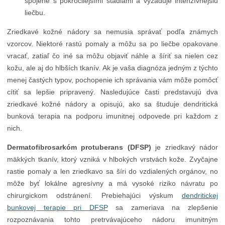
spojené s pokročilejšími štádiami a vyžaduje intenzívnejšiu
liečbu.
Zriedkavé kožné nádory sa nemusia správať podľa známych
vzorcov. Niektoré rastú pomaly a môžu sa po liečbe opakovane
vracať, zatiaľ čo iné sa môžu objaviť náhle a šíriť sa nielen cez
kožu, ale aj do hlbších tkanív. Ak je vaša diagnóza jedným z týchto
menej častých typov, pochopenie ich správania vám môže pomôcť
cítiť sa lepšie pripravený. Nasledujúce časti predstavujú dva
zriedkavé kožné nádory a opisujú, ako sa študuje dendritická
bunková terapia na podporu imunitnej odpovede pri každom z
nich.
Dermatofibrosarkóm protuberans (DFSP)
je zriedkavý nádor
mäkkých tkanív, ktorý vzniká v hlbokých vrstvách kože. Zvyčajne
rastie pomaly a len zriedkavo sa šíri do vzdialených orgánov, no
môže byť lokálne agresívny a má vysoké riziko návratu po
chirurgickom odstránení. Prebiehajúci výskum
dendritickej
bunkovej terapie pri DFSP
sa zameriava na zlepšenie
rozpoznávania tohto pretrvávajúceho nádoru imunitným