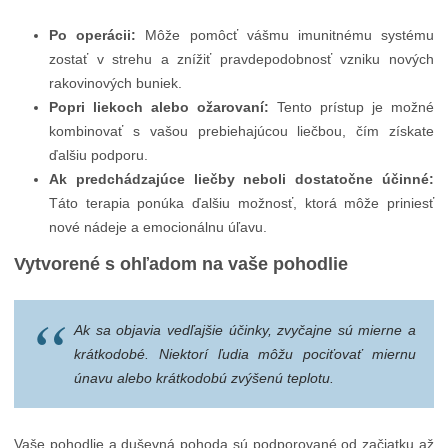
Po operácii:
Môže pomôcť vášmu imunitnému systému
zostať v strehu a znížiť pravdepodobnosť vzniku nových
rakovinových buniek.
Popri liekoch alebo ožarovaní:
Tento prístup je možné
kombinovať s vašou prebiehajúcou liečbou, čím získate
ďalšiu podporu.
Ak predchádzajúce liečby neboli dostatočne účinné:
Táto terapia ponúka ďalšiu možnosť, ktorá môže priniesť
nové nádeje a emocionálnu úľavu.
Vytvorené s ohľadom na vaše pohodlie
Ak sa objavia vedľajšie účinky, zvyčajne sú mierne a
krátkodobé. Niektorí ľudia môžu pociťovať miernu
únavu alebo krátkodobú zvýšenú teplotu.
Vaše pohodlie a duševná pohoda sú podporované od začiatku až