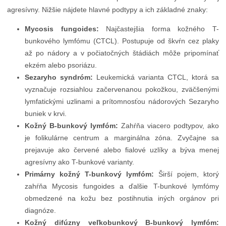
agresívny. Nižšie nájdete hlavné podtypy a ich základné znaky:
Mycosis fungoides:
Najčastejšia forma kožného T-
bunkového lymfómu (CTCL). Postupuje od škvŕn cez plaky
až po nádory a v počiatočných štádiách môže pripomínať
ekzém alebo psoriázu.
Sezaryho syndróm:
Leukemická varianta CTCL, ktorá sa
vyznačuje rozsiahlou začervenanou pokožkou, zväčšenými
lymfatickými uzlinami a prítomnosťou nádorových Sezaryho
buniek v krvi.
Kožný B-bunkový lymfóm:
Zahŕňa viacero podtypov, ako
je folikulárne centrum a marginálna zóna. Zvyčajne sa
prejavuje ako červené alebo fialové uzlíky a býva menej
agresívny ako T-bunkové varianty.
Primárny kožný T-bunkový lymfóm:
Širší pojem, ktorý
zahŕňa Mycosis fungoides a ďalšie T-bunkové lymfómy
obmedzené na kožu bez postihnutia iných orgánov pri
diagnóze.
Kožný difúzny veľkobunkový B-bunkový lymfóm: