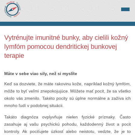
Vytrénujte imunitné bunky, aby cielili kožný
lymfóm pomocou dendritickej bunkovej
terapie
Máte v sebe viac sily, než si myslíte
Keď sa dozviete, že máte rakovinu kože, napríklad kožný lymfóm,
môže to byť veľmi znepokojujúce. Môžete mať pocit, že sa všetko
okolo vás zmenilo. Takéto pocity sú úplne normálne a zažíva ich
mnoho ľudí v podobnej situácii.
Takáto diagnóza ovplyvňuje nielen fyzické príznaky. Často
zasahuje aj vašu psychickú pohodu, každodenný život a pocit
kontroly. Ak pociťujete úzkosť alebo neistotu, vedzte, že je to