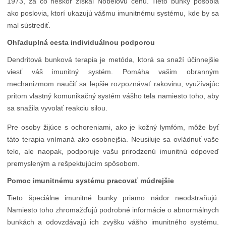
1973, za čo neskôr získal Nobelovu cenu. Tieto bunky pôsobia
ako poslovia, ktorí ukazujú vášmu imunitnému systému, kde by sa
mal sústrediť.
Ohľaduplná cesta individuálnou podporou
Dendritová bunková terapia je metóda, ktorá sa snaží účinnejšie
viesť váš imunitný systém. Pomáha vašim obranným
mechanizmom naučiť sa lepšie rozpoznávať rakovinu, využívajúc
pritom vlastný komunikačný systém vášho tela namiesto toho, aby
sa snažila vyvolať reakciu silou.
Pre osoby žijúce s ochoreniami, ako je kožný lymfóm, môže byť
táto terapia vnímaná ako osobnejšia. Neusiluje sa ovládnuť vaše
telo, ale naopak, podporuje vašu prirodzenú imunitnú odpoveď
premysleným a rešpektujúcim spôsobom.
Pomoc imunitnému systému pracovať múdrejšie
Tieto špeciálne imunitné bunky priamo nádor neodstraňujú.
Namiesto toho zhromažďujú podrobné informácie o abnormálnych
bunkách a odovzdávajú ich zvyšku vášho imunitného systému.