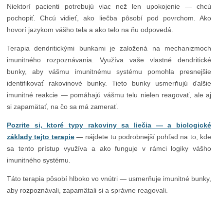
Niektorí pacienti potrebujú viac než len upokojenie — chcú
pochopiť. Chcú vidieť, ako liečba pôsobí pod povrchom. Ako
hovorí jazykom vášho tela a ako telo na ňu odpovedá.
Terapia dendritickými bunkami je založená na mechanizmoch
imunitného rozpoznávania. Využíva vaše vlastné dendritické
bunky, aby vášmu imunitnému systému pomohla presnejšie
identifikovať rakovinové bunky. Tieto bunky usmerňujú ďalšie
imunitné reakcie — pomáhajú vášmu telu nielen reagovať, ale aj
si zapamätať, na čo sa má zamerať.
Pozrite si, ktoré typy rakoviny sa liečia — a biologické
základy tejto terapie
— nájdete tu podrobnejší pohľad na to, kde
sa tento prístup využíva a ako funguje v rámci logiky vášho
imunitného systému.
Táto terapia pôsobí hlboko vo vnútri — usmerňuje imunitné bunky,
aby rozpoznávali, zapamätali si a správne reagovali.