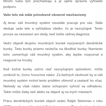
Mnohí ľudia tým prechádzajú a je úplne správne vyhľadať
podporu.
Vaše telo má stále prirodzené obranné mechanizmy
Aj teraz váš imunitný systém neustále pracuje pre vás. Stále
sleduje vaše telo a vyhľadáva všetko, čo je nezvyčajné. Tento
proces sa nezastaví ani vtedy, keď čelíte vážnej diagnóze.
Vedci objavili skupinu imunitných buniek nazývaných dendritické
bunky. Tieto bunky priamo neútočia na škodlivé bunky. Namiesto
toho usmerňujú váš imunitný systém, aby lepšie rozpoznal a
reagoval na hrozby.
Keď kožné bunky začnú rásť nezvyčajným spôsobom, môže
vzniknúť to, čomu hovoríme nádor. Za bežných okolností by si váš
imunitný systém mohol tento problém všimnúť a zastaviť ho včas.
Niekedy sa však nádor stane schopným vyhnúť sa odhaleniu.
Takto môže ďalej rásť alebo sa objaviť aj na iných miestach.
Prácu dendritických buniek objavil vedec Ralph Steinman v roku