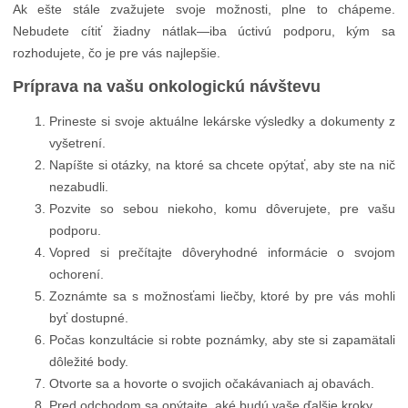
Ak ešte stále zvažujete svoje možnosti, plne to chápeme.
Nebudete cítiť žiadny nátlak—iba úctivú podporu, kým sa
rozhodujete, čo je pre vás najlepšie.
Príprava na vašu onkologickú návštevu
Prineste si svoje aktuálne lekárske výsledky a dokumenty z
vyšetrení.
Napíšte si otázky, na ktoré sa chcete opýtať, aby ste na nič
nezabudli.
Pozvite so sebou niekoho, komu dôverujete, pre vašu
podporu.
Vopred si prečítajte dôveryhodné informácie o svojom
ochorení.
Zoznámte sa s možnosťami liečby, ktoré by pre vás mohli
byť dostupné.
Počas konzultácie si robte poznámky, aby ste si zapamätali
dôležité body.
Otvorte sa a hovorte o svojich očakávaniach aj obavách.
Pred odchodom sa opýtajte, aké budú vaše ďalšie kroky.