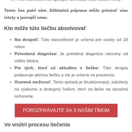
Tento čas patrí vám. Dôkladná príprava môže priniesť viac
istoty a jasnejší smer.
Kto môže túto liečbu absolvovať
Iba dospelí:
Táto starostlivosť je určená pre osoby od 18
rokov.
Potvrdená diagnóza:
Je potrebná diagnóza rakoviny od
vášho lekára.
Pre tých, ktorí sú aktuálne v liečbe:
Táto terapia
podporuje aktívnu liečbu a nie je určená na prevenciu.
Overená možnosť:
Tento spôsob je štruktúrovaný, založený
na výskume a dostupný ľuďom, ktorí sa liečia na závažné
ochorenie.
POROZPRÁVAJTE SA S NAŠÍM TÍMOM
Vo vnútri procesu liečenia