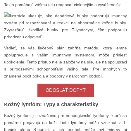
Takto pomáhajú vášmu telu reagovať cielenejšie a vyváženejšie.
Vedieť, že váš liečebný plán zahŕňa metódu, ktorá jemne
spolupracuje s vaším imunitným systémom, môže priniesť
upokojenie. Tento prístup nie je založený na sile, ale na spolupráci
s prirodzenými schopnosťami vášho tela. Pre mnohých to
znamená pocit pokoja a podpory v náročnom období.
ODOSLAŤ DOPYT
Kožný lymfóm: Typy a charakteristiky
Kožný lymfóm je označenie pre nehodgkinské lymfómy, ktoré sa
primárne prejavujú na koži. Tieto lymfómy môžu vzniknúť z T-
buniek alebo B-buniek a ich priebeh môže byť mierny aj