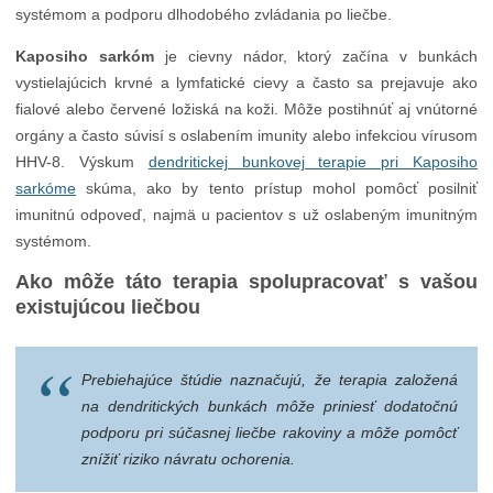
systémom a podporu dlhodobého zvládania po liečbe.
Kaposiho sarkóm
je cievny nádor, ktorý začína v bunkách
vystielajúcich krvné a lymfatické cievy a často sa prejavuje ako
fialové alebo červené ložiská na koži. Môže postihnúť aj vnútorné
orgány a často súvisí s oslabením imunity alebo infekciou vírusom
HHV-8. Výskum
dendritickej bunkovej terapie pri Kaposiho
sarkóme
skúma, ako by tento prístup mohol pomôcť posilniť
imunitnú odpoveď, najmä u pacientov s už oslabeným imunitným
systémom.
Ako môže táto terapia spolupracovať s vašou
existujúcou liečbou
Prebiehajúce štúdie naznačujú, že terapia založená
na dendritických bunkách môže priniesť dodatočnú
podporu pri súčasnej liečbe rakoviny a môže pomôcť
znížiť riziko návratu ochorenia.