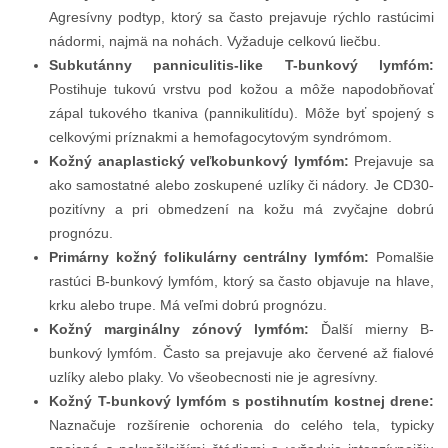
Agresívny podtyp, ktorý sa často prejavuje rýchlo rastúcimi
nádormi, najmä na nohách. Vyžaduje celkovú liečbu.
Subkutánny panniculitis-like T-bunkový lymfóm:
Postihuje tukovú vrstvu pod kožou a môže napodobňovať
zápal tukového tkaniva (pannikulitídu). Môže byť spojený s
celkovými príznakmi a hemofagocytovým syndrómom.
Kožný anaplastický veľkobunkový lymfóm:
Prejavuje sa
ako samostatné alebo zoskupené uzlíky či nádory. Je CD30-
pozitívny a pri obmedzení na kožu má zvyčajne dobrú
prognózu.
Primárny kožný folikulárny centrálny lymfóm:
Pomalšie
rastúci B-bunkový lymfóm, ktorý sa často objavuje na hlave,
krku alebo trupe. Má veľmi dobrú prognózu.
Kožný marginálny zónový lymfóm:
Ďalší mierny B-
bunkový lymfóm. Často sa prejavuje ako červené až fialové
uzlíky alebo plaky. Vo všeobecnosti nie je agresívny.
Kožný T-bunkový lymfóm s postihnutím kostnej drene:
Naznačuje rozšírenie ochorenia do celého tela, typicky