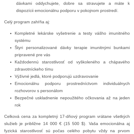
dávkami oddychujete, dobre sa stravujete a máte k
dispozícii emocionálnu podporu v pokojnom prostredí.
Celý program zahŕňa aj:
Kompletné lekárske vyšetrenie a testy vášho imunitného
systému
Štyri personalizované dávky terapie imunitnými bunkami
pripravené pre vás
Každodennú starostlivosť od vyškoleného a chápavého
zdravotníckeho tímu
Výživné jedlá, ktoré podporujú uzdravovanie
Emocionálnu podporu prostredníctvom individuálnych
rozhovorov s personálom
Bezpečné uskladnenie nepoužitého očkovania až na jeden
rok
Celková cena za kompletný 17-dňový program vrátane všetkých
služieb je približne 14 000 € (15 500 $). Vaša emocionálna aj
fyzická starostlivosť sú počas celého pobytu vždy na prvom