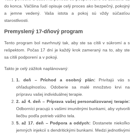
do konca. Väčšina ľudí opisuje celý proces ako bezpečný, pokojný
a jemne vedený. Vaša istota a pokoj sú vždy súčasťou
starostlivosti.
Premyslený 17-dňový program
Tento program bol navrhnutý tak, aby ste sa cítili v súkromí a s
rešpektom. Počas 17 dní je každý krok zameraný na to, aby ste
sa cítili podporení a v pokoji.
Takto je celý zážitok naplánovaný:
1. deň – Príchod a osobný plán:
Privítajú vás s
ohľaduplnosťou. Odoberie sa malé množstvo krvi na
prípravu vašej individuálnej terapie.
2. až 4. deň – Príprava vašej personalizovanej terapie:
Odborníci pracujú s vašimi imunitnými bunkami, aby vytvorili
liečbu podľa potrieb vášho tela.
5. až 17. deň – Podpora a oddych:
Dostanete niekoľko
jemných injekcií s dendritickými bunkami. Medzi jednotlivými