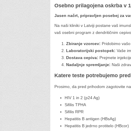
Osebno prilagojena oskrba v 
Jasen načrt, pripravljen posebej za va
Na naši kliniki v Latviji postane vaš im
vaš osebni program z dendritičnim cepiv
Zbiranje vzorcev:
Pridobimo vašo k
Laboratorijski postopek:
Vaše imu
Dostava cepiva:
Prejmete injekcij
Nadaljnje spremljanje:
Naši zdravn
Katere teste potrebujemo pre
Prosimo, da pred prihodom zagotovite nas
HIV 1 in 2 (p24 Ag)
Sifilis TPHA
Sifilis RPR
Hepatitis B antigen (HBsAg)
Hepatitis B jedrno protitelo (HBcor)