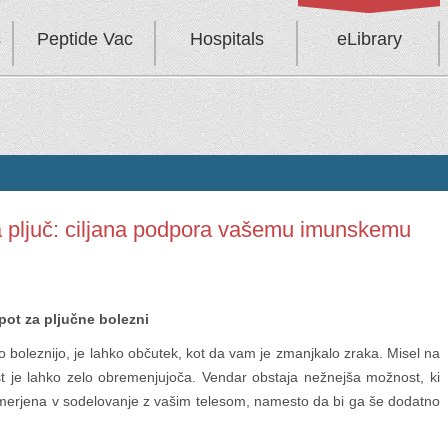
s
Peptide Vac
Hospitals
eLibrary
ka pljuč: ciljana podpora vašemu imunskemu
ot za pljučne bolezni
 boleznijo, je lahko občutek, kot da vam je zmanjkalo zraka. Misel na
ost je lahko zelo obremenjujoča. Vendar obstaja nežnejša možnost, ki
usmerjena v sodelovanje z vašim telesom, namesto da bi ga še dodatno