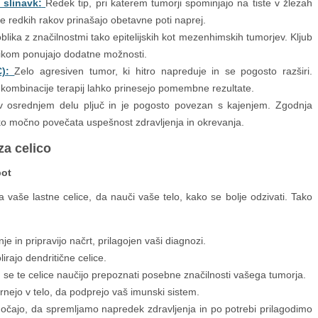
 slinavk:
Redek tip, pri katerem tumorji spominjajo na tiste v žlezah
e redkih rakov prinašajo obetavne poti naprej.
lika z značilnostmi tako epitelijskih kot mezenhimskih tumorjev. Kljub
lnikom ponujajo dodatne možnosti.
):
Zelo agresiven tumor, ki hitro napreduje in se pogosto razširi.
 kombinacije terapij lahko prinesejo pomembne rezultate.
 osrednjem delu pljuč in je pogosto povezan s kajenjem. Zgodnja
ko močno povečata uspešnost zdravljenja in okrevanja.
a celico
pot
ja vaše lastne celice, da nauči vaše telo, kako se bolje odzivati. Tako
e in pripravijo načrt, prilagojen vaši diagnozi.
lirajo dendritične celice.
u se te celice naučijo prepoznati posebne značilnosti vašega tumorja.
nejo v telo, da podprejo vaš imunski sistem.
čajo, da spremljamo napredek zdravljenja in po potrebi prilagodimo