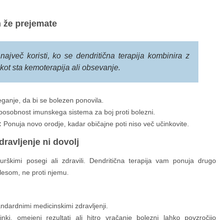
ih že prejemate
največ koristi, ko se dendritična terapija kombinira z
 kot sta kemoterapija ali obsevanje.
anje, da bi se bolezen ponovila.
osobnost imunskega sistema za boj proti bolezni.
:
Ponuja novo orodje, kadar običajne poti niso več učinkovite.
ravljenje ni dovolj
rškimi posegi ali zdravili. Dendritična terapija vam ponuja drugo
lesom, ne proti njemu.
andardnimi medicinskimi zdravljenji.
nki, omejeni rezultati ali hitro vračanje bolezni lahko povzročijo