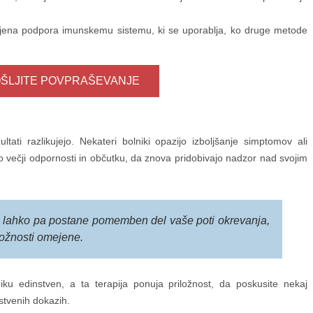
jena podpora imunskemu sistemu, ki se uporablja, ko druge metode
ŠLJITE POVPRAŠEVANJE
ltati razlikujejo. Nekateri bolniki opazijo izboljšanje simptomov ali
o večji odpornosti in občutku, da znova pridobivajo nadzor nad svojim
, lahko pa postane pomemben del vaše poti okrevanja,
možnosti omejene.
u edinstven, a ta terapija ponuja priložnost, da poskusite nekaj
stvenih dokazih.