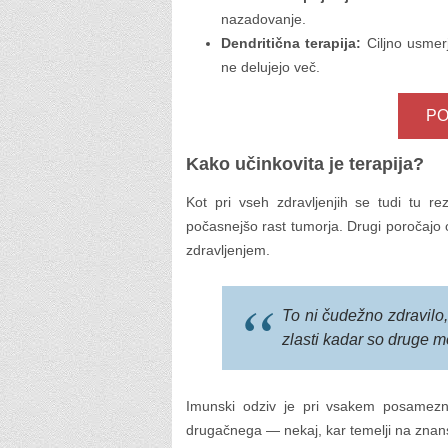
nazadovanje.
Dendritična terapija:
Ciljno usmer
ne delujejo več.
PO
Kako učinkovita je terapija?
Kot pri vseh zdravljenjih se tudi tu rezu
počasnejšo rast tumorja. Drugi poročajo 
zdravljenjem.
To ni čudežno zdravilo
zlasti kadar so druge 
Imunski odziv je pri vsakem posameznik
drugačnega — nekaj, kar temelji na znan