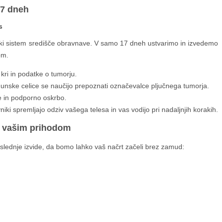
17 dneh
s
unski sistem središče obravnave. V samo 17 dneh ustvarimo in izvedemo
om.
ri in podatke o tumorju.
nske celice se naučijo prepoznati označevalce pljučnega tumorja.
e in podporno oskrbo.
iki spremljajo odziv vašega telesa in vas vodijo pri nadaljnjih korakih.
d vašim prihodom
lednje izvide, da bomo lahko vaš načrt začeli brez zamud: