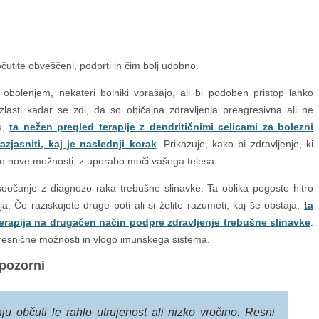
očutite obveščeni, podprti in čim bolj udobno.
obolenjem, nekateri bolniki vprašajo, ali bi podoben pristop lahko
 zlasti kadar se zdi, da so običajna zdravljenja preagresivna ali ne
u,
ta nežen pregled terapije z dendritičnimi celicami za bolezni
jasniti, kaj je naslednji korak
. Prikazuje, kako bi zdravljenje, ki
lo nove možnosti, z uporabo moči vašega telesa.
oočanje z diagnozo raka trebušne slinavke. Ta oblika pogosto hitro
. Če raziskujete druge poti ali si želite razumeti, kaj še obstaja,
ta
 terapija na drugačen način podpre zdravljenje trebušne slinavke
.
resnične možnosti in vlogo imunskega sistema.
 pozorni
ju občuti le rahlo utrujenost ali nizko vročino. Resni