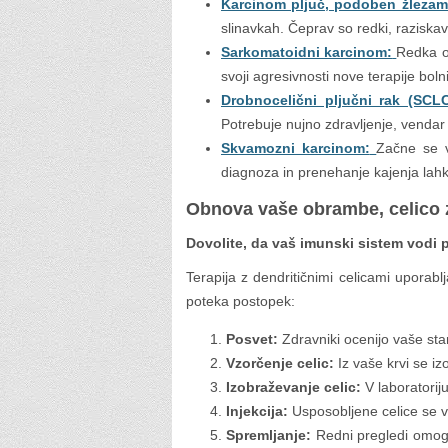
Karcinom pljuč, podoben žlezam
slinavkah. Čeprav so redki, raziskav
Sarkomatoidni karcinom:
Redka ob
svoji agresivnosti nove terapije bo
Drobnocelični pljučni rak (SCLC
Potrebuje nujno zdravljenje, vendar
Skvamozni karcinom:
Začne se v
diagnoza in prenehanje kajenja lah
Obnova vaše obrambe, celico z
Dovolite, da vaš imunski sistem vodi 
Terapija z dendritičnimi celicami uporabl
poteka postopek:
Posvet:
Zdravniki ocenijo vaše stanj
Vzorčenje celic:
Iz vaše krvi se izo
Izobraževanje celic:
V laboratorij
Injekcija:
Usposobljene celice se vr
Spremljanje:
Redni pregledi omogo