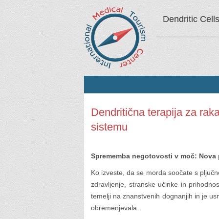
Dendritic Cell
Dendritična terapija za ra
sistemu
Sprememba negotovosti v moč: Nova p
Ko izveste, da se morda soočate s pljučno
zdravljenje, stranske učinke in prihodn
temelji na znanstvenih dognanjih in je 
obremenjevala.