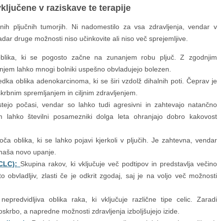
vključene v raziskave te terapije
esnih pljučnih tumorjih. Ni nadomestilo za vsa zdravljenja, vendar v
dar druge možnosti niso učinkovite ali niso več sprejemljive.
oblika, ki se pogosto začne na zunanjem robu pljuč. Z zgodnjim
enjem lahko mnogi bolniki uspešno obvladujejo bolezen.
dka oblika adenokarcinoma, ki se širi vzdolž dihalnih poti. Čeprav je
krbnim spremljanjem in ciljnim zdravljenjem.
stejo počasi, vendar so lahko tudi agresivni in zahtevajo natančno
m lahko številni posamezniki dolga leta ohranjajo dobro kakovost
toča oblika, ki se lahko pojavi kjerkoli v pljučih. Je zahtevna, vendar
inaša novo upanje.
CLC):
Skupina rakov, ki vključuje več podtipov in predstavlja večino
obvladljiv, zlasti če je odkrit zgodaj, saj je na voljo več možnosti
epredvidljiva oblika raka, ki vključuje različne tipe celic. Zaradi
oskrbo, a napredne možnosti zdravljenja izboljšujejo izide.