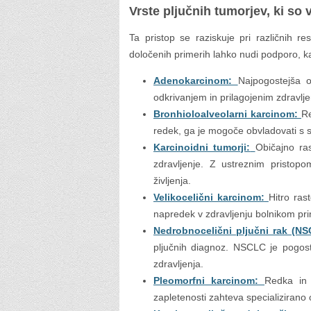
Vrste pljučnih tumorjev, ki so 
Ta pristop se raziskuje pri različnih r
določenih primerih lahko nudi podporo, ka
Adenokarcinom:
Najpogostejša 
odkrivanjem in prilagojenim zdravlj
Bronhioloalveolarni karcinom:
Re
redek, ga je mogoče obvladovati s s
Karcinoidni tumorji:
Običajno ra
zdravljenje. Z ustreznim pristopo
življenja.
Velikocelični karcinom:
Hitro ras
napredek v zdravljenju bolnikom pr
Nedrobnocelični pljučni rak (NS
pljučnih diagnoz. NSCLC je pogosto 
zdravljenja.
Pleomorfni karcinom:
Redka in n
zapletenosti zahteva specializirano 