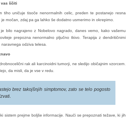
 vas ščiti
 tiho uničuje tisoče nenormalnih celic, preden te postanejo resna
 je močan, zdaj pa ga lahko še dodatno usmerimo in okrepimo.
, ki je bilo nagrajeno z Nobelovo nagrado, danes vemo, kako vašemu
iteje prepozna nenormalno pljučno tkivo. Terapija z dendritičnimi
e naravnega odziva telesa.
aznavo
drobnocelični rak ali karcinoidni tumorji, ne sledijo običajnim vzorcem.
jo, da misli, da je vse v redu.
astejo brez takojšnjih simptomov, zato se telo pogosto
zvati.
i sistem prejme boljše informacije. Nauči se prepoznati težave, ki jih