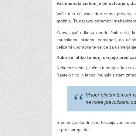
Vaš imunski sistem je bil ustvarjen, da
Vaše telo se vsak dan samo preverja in
grožnja. Ta naravni obrambni mehanizem
Zahvaljujoč odkritju dendritičnih celic
imunskemu sistemu pomagati, da učinkov
celicami uporablja te celice za usmerjanj
Kako se lahko tumorji skrijejo pred z
Nekatere vrste pljučnih tumorjev, kot sta 
Rastejo tiho in lahko imunski sistem zmede
Mnogi pljučni tumorji r
ne more pravočasno od
S pomočjo dendritične terapije vaš imunsk
je prej spregledal.