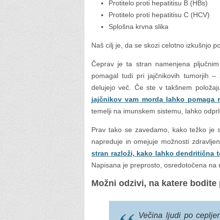
Protitelo proti hepatitisu B (HBs)
Protitelo proti hepatitisu C (HCV)
Splošna krvna slika
Naš cilj je, da se skozi celotno izkušnjo p
Čeprav je ta stran namenjena pljučnim 
pomagal tudi pri jajčnikovih tumorjih –
delujejo več. Če ste v takšnem položaj
jajčnikov vam morda lahko pomaga raz
temelji na imunskem sistemu, lahko odpr
Prav tako se zavedamo, kako težko je s
napreduje in omejuje možnosti zdravljenja
stran razloži, kako lahko dendritična
Napisana je preprosto, osredotočena na 
Možni odzivi, na katere bodite
Večina ljudi po cepljen