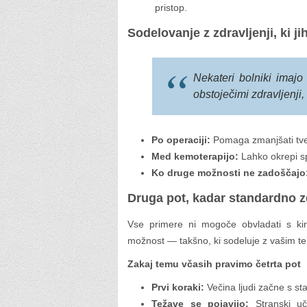
pristop.
Sodelovanje z zdravljenji, ki j
Nekateri bolniki imajo 
obstoječimi zdravljenji,
Po operaciji:
Pomaga zmanjšati tveg
Med kemoterapijo:
Lahko okrepi sp
Ko druge možnosti ne zadoščajo
Druga pot, kadar standardno zd
Vse primere ni mogoče obvladati s kiru
možnost — takšno, ki sodeluje z vašim te
Zakaj temu včasih pravimo četrta pot
Prvi koraki:
Večina ljudi začne s st
Težave se pojavijo:
Stranski uči