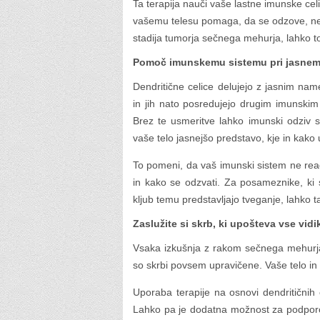
Ta terapija nauči vaše lastne imunske ce
vašemu telesu pomaga, da se odzove, ne d
stadija tumorja sečnega mehurja, lahko t
Pomoč imunskemu sistemu pri jasnem
Dendritične celice delujejo z jasnim n
in jih nato posredujejo drugim imunskim
Brez te usmeritve lahko imunski odziv s
vaše telo jasnejšo predstavo, kje in kako 
To pomeni, da vaš imunski sistem ne reag
in kako se odzvati. Za posameznike, ki 
kljub temu predstavljajo tveganje, lahko 
Zaslužite si skrb, ki upošteva vse vidi
Vsaka izkušnja z rakom sečnega mehurja j
so skrbi povsem upravičene. Vaše telo in 
Uporaba terapije na osnovi dendritičnih c
Lahko pa je dodatna možnost za podporo