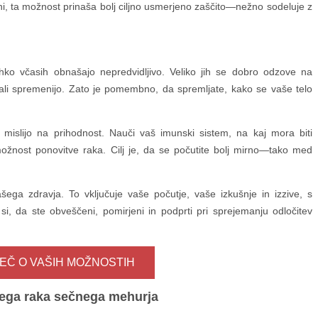
ini, ta možnost prinaša bolj ciljno usmerjeno zaščito—nežno sodeluje z
hko včasih obnašajo nepredvidljivo. Veliko jih se dobro odzove na
o ali spremenijo. Zato je pomembno, da spremljate, kako se vaše telo
 mislijo na prihodnost. Nauči vaš imunski sistem, na kaj mora biti
žnost ponovitve raka. Cilj je, da se počutite bolj mirno—tako med
ega zdravja. To vključuje vaše počutje, vaše izkušnje in izzive, s
 si, da ste obveščeni, pomirjeni in podprti pri sprejemanju odločitev
EČ O VAŠIH MOŽNOSTIH
nega raka sečnega mehurja