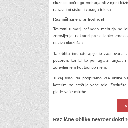
sluznico sečnega mehurja ali v njeni bliž
naravnimi sistemi vašega telesa.
Razmišljanje o prihodnosti
Tovrstni tumorji sečnega mehurja se la
zdravljenje, nekateri pa se lahko vrnej
odziva skozi čas.
Ta oblika imunoterapije je zasnovana z
pozoren, kar lahko pomaga zmanjšati mo
zdravljenjem kot tudi po njem.
Tukaj smo, da podpiramo vse vidike vaš
katerimi se srečuje vaše telo. Zaslužite
glede vaše oskrbe.
V
Različne oblike nevroendokri