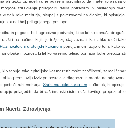
na ali težko opredeljiva, je povsem razumljivo, da imate vprašanja o
mogoče zdravljenje prilagoditi vašim potrebam. V naslednjih dveh
ih vrstah raka mehurja, skupaj s povezavami na članke, ki opisujejo,
uje kot del bolj prilagojenega pristopa.
redka in pogosto bolj agresivna podvrsta, ki se lahko obnaša drugače
azširi na načine, ki jih je težje zgodaj zaznati, kar lahko oteži tako
Plazmacitoidni urotelijski karcinom
ponuja informacije o tem, kako se
t imunološka možnost, ki lahko vašemu telesu pomaga bolje prepoznati
, ki vsebuje tako epitelijske kot mezenhimske značilnosti, zaradi česar
ja. Lahko predstavlja izziv pri postavitvi diagnoze in morda ne odgovarja
pogostejši raki mehurja.
Sarkomatoidni karcinom
je članek, ki opisuje,
erapijo prilagoditi, da bi vaš imunski sistem učinkoviteje prepoznal to
 Načrtu Zdravljenja
erapije z dendritičnimi celicami lahko nežno podpirajo