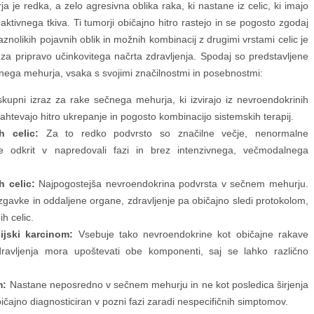
je redka, a zelo agresivna oblika raka, ki nastane iz celic, ki imajo
ktivnega tkiva. Ti tumorji običajno hitro rastejo in se pogosto zgodaj
znolikih pojavnih oblik in možnih kombinacij z drugimi vrstami celic je
 za pripravo učinkovitega načrta zdravljenja. Spodaj so predstavljene
nega mehurja, vsaka s svojimi značilnostmi in posebnostmi:
kupni izraz za rake sečnega mehurja, ki izvirajo iz nevroendokrinih
ahtevajo hitro ukrepanje in pogosto kombinacijo sistemskih terapij.
h celic:
Za to redko podvrsto so značilne večje, nenormalne
je odkrit v napredovali fazi in brez intenzivnega, večmodalnega
 celic:
Najpogostejša nevroendokrina podvrsta v sečnem mehurju.
gavke in oddaljene organe, zdravljenje pa običajno sledi protokolom,
h celic.
ijski karcinom:
Vsebuje tako nevroendokrine kot običajne rakave
ravljenja mora upoštevati obe komponenti, saj se lahko različno
m:
Nastane neposredno v sečnem mehurju in ne kot posledica širjenja
ičajno diagnosticiran v pozni fazi zaradi nespecifičnih simptomov.