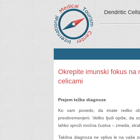
Dendritic Cell
Okrepite imunski fokus na 
celicami
Prejem težke diagnoze
Ko vam povedo, da imate redko obl
preobremenjeni. Veliko ljudi opiše, da so
lahko sproži močna čustva – zmeda, strah
Takšna diagnoza ne vpliva le na vaše zd