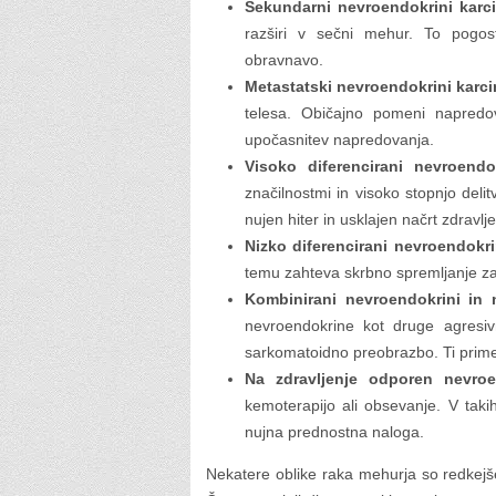
Sekundarni nevroendokrini karc
razširi v sečni mehur. To pogo
obravnavo.
Metastatski nevroendokrini karc
telesa. Običajno pomeni napredov
upočasnitev napredovanja.
Visoko diferencirani nevroendo
značilnostmi in visoko stopnjo delitv
nujen hiter in usklajen načrt zdravlje
Nizko diferencirani nevroendokri
temu zahteva skrbno spremljanje za
Kombinirani nevroendokrini in 
nevroendokrine kot druge agres
sarkomatoidno preobrazbo. Ti primeri
Na zdravljenje odporen nevroe
kemoterapijo ali obsevanje. V takih
nujna prednostna naloga.
Nekatere oblike raka mehurja so redkejše