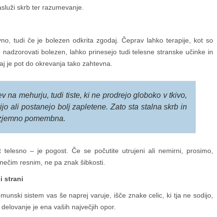
asluži skrb ter razumevanje.
vno, tudi če je bolezen odkrita zgodaj. Čeprav lahko terapije, kot so
 nadzorovati bolezen, lahko prinesejo tudi telesne stranske učinke in
kaj je pot do okrevanja tako zahtevna.
 na mehurju, tudi tiste, ki ne prodrejo globoko v tkivo,
o ali postanejo bolj zapletene. Zato sta stalna skrb in
 izjemno pomembna.
telesno – je pogost. Če se počutite utrujeni ali nemirni, prosimo,
 nečim resnim, ne pa znak šibkosti.
 strani
munski sistem vas še naprej varuje, išče znake celic, ki tja ne sodijo,
o delovanje je ena vaših največjih opor.