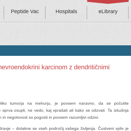
s
Peptide Vac
Hospitals
eLibrary
nevroendokrini karcinom z dendritičnimi
iko tumorja na mehurju, je povsem naravno, da se počutite
 sprva osupli, ne vedo, kaj vprašati ali kako se odzvati. Ta izkušnja
 in negotovost so pogosti in povsem razumljivi odzivi.
ravje – dotakne se vseh področij vašega življenja. Čustveni vpliv je