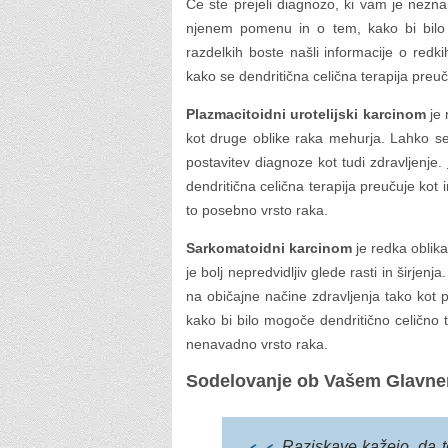
Če ste prejeli diagnozo, ki vam je nezna
njenem pomenu in o tem, kako bi bilo 
razdelkih boste našli informacije o redk
kako se dendritična celična terapija preuč
Plazmacitoidni urotelijski karcinom
je 
kot druge oblike raka mehurja. Lahko se r
postavitev diagnoze kot tudi zdravljenje.
dendritična celična terapija preučuje ko
to posebno vrsto raka.
Sarkomatoidni karcinom
je redka oblika
je bolj nepredvidljiv glede rasti in širjen
na običajne načine zdravljenja tako kot 
kako bi bilo mogoče dendritično celično t
nenavadno vrsto raka.
Sodelovanje ob Vašem Glavnem
Raziskave kažejo, da t