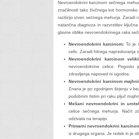
Nevroendokrini karcinom sečnega mehurja 
značilnosti tako živčnega kot hormonsko a
razširijo izven sečnega mehurja. Zaradi ra
natančna diagnoza in razvrstitev ključna
glavne oblike nevroendokrinega raka seč
Nevroendokrini karcinom:
To je s
celic. Zaradi hitrega napredovanja z
Nevroendokrini karcinom veliki
nevroendokrine celice. Pogosto 
zdravljenja napoved ni ugodna.
Nevroendokrini karcinom majhnih
Znana je po zgodnjem širjenju v bez
podobnim tistim pri raku pljuč majhni
Mešani nevroendokrini in urotel
celice sečnega mehurja. Načrt zd
odzivata na terapijo.
Primarni nevroendokrini karcino
iz drugega organa. Je redek in je ob