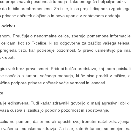
lice prepoznavati posebnosti tumorja. Tako omogoča bolj ciljan odziv—
a bi bilo preobremenjeno. Za tiste, ki so prejeli diagnozo zgodnjega
o prinese občutek olajšanja in novo upanje v zahtevnem obdobju.
 odzivu
amenom. Preučujejo nenormalne celice, zberejo pomembne informacije
 celicam, kot so T-celice, ki so odgovorne za zaščito vašega telesa.
pregleda tisto, kar potrebuje pozornost. S pravo usmeritvijo pa ima
ukrepati.
ira več brez prave smeri. Pridobi boljšo predstavo, kaj mora poiskati
se soočajo s tumorji sečnega mehurja, ki še niso prodrli v mišico, a
takšna podpora prinese občutek večje varnosti in jasnosti.
ke
e edinstvena. Tudi kadar zdravniki govorijo o manj agresivni obliki,
vaša čustva si zaslužijo popolno pozornost in spoštovanje.
elic ne pomeni, da bi morali opustiti svoj trenutni načrt zdravljenja.
 vašemu imunskemu zdravju. Za tiste, katerih tumorji so omejeni na