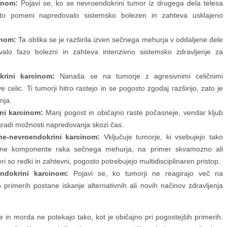
inom:
Pojavi se, ko se nevroendokrini tumor iz drugega dela telesa
sto pomeni napredovalo sistemsko bolezen in zahteva usklajeno
inom:
Ta oblika se je razširila izven sečnega mehurja v oddaljene dele
alo fazo bolezni in zahteva intenzivno sistemsko zdravljenje za
krini karcinom:
Nanaša se na tumorje z agresivnimi celičnimi
e celic. Ti tumorji hitro rastejo in se pogosto zgodaj razširijo, zato je
nja.
ni karcinom:
Manj pogost in običajno raste počasneje, vendar kljub
radi možnosti napredovanja skozi čas.
ne-nevroendokrini karcinom:
Vključuje tumorje, ki vsebujejo tako
ivne komponente raka sečnega mehurja, na primer skvamozno ali
 so redki in zahtevni, pogosto potrebujejo multidisciplinaren pristop.
ndokrini karcinom:
Pojavi se, ko tumorji ne reagirajo več na
 primerih postane iskanje alternativnih ali novih načinov zdravljenja
 in morda ne potekajo tako, kot je običajno pri pogostejših primerih.