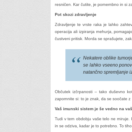
resničen. Kar čutite, je pomembno in si z
Pot skozi zdravljenje
Zdravljenje te vrste raka je lahko zahte
operacija ali izpiranja mehurja, pomagajo
čustveni pritisk. Morda se sprašujete, za
Nekatere oblike tumorjev
se lahko vseeno ponovij
natančno spremljanje
Občutek izčrpanosti – tako duševno kot 
zapomnite si: to je znak, da se soočate z
Vaš imunski sistem je še vedno na vaši
Tudi v tem obdobju vaše telo ne miruje. I
in se odziva, kadar je to potrebno. To tih