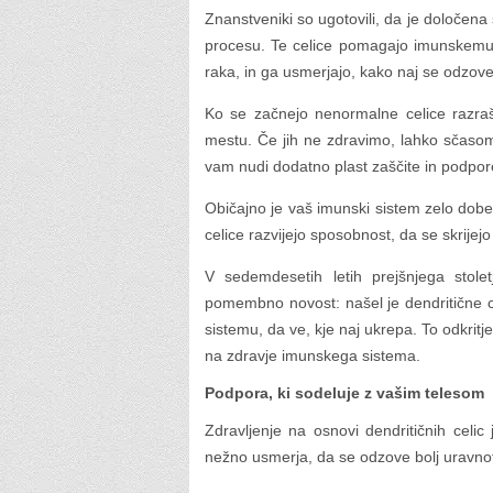
Znanstveniki so ugotovili, da je določena
procesu. Te celice pomagajo imunskemu 
raka, in ga usmerjajo, kako naj se odzove
Ko se začnejo nenormalne celice razraš
mestu. Če jih ne zdravimo, lahko sčasom
vam nudi dodatno plast zaščite in podpor
Običajno je vaš imunski sistem zelo dobe
celice razvijejo sposobnost, da se skrije
V sedemdesetih letih prejšnjega stolet
pomembno novost: našel je dendritične 
sistemu, da ve, kje naj ukrepa. To odkrit
na zdravje imunskega sistema.
Podpora, ki sodeluje z vašim telesom
Zdravljenje na osnovi dendritičnih celic
nežno usmerja, da se odzove bolj uravno