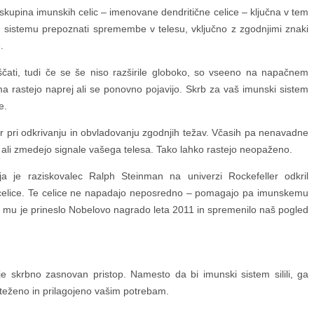
 skupina imunskih celic – imenovane dendritične celice – ključna v tem
sistemu prepoznati spremembe v telesu, vključno z zgodnjimi znaki
.
čati, tudi če se še niso razširile globoko, so vseeno na napačnem
a rastejo naprej ali se ponovno pojavijo. Skrb za vaš imunski sistem
e.
r pri odkrivanju in obvladovanju zgodnjih težav. Včasih pa nenavadne
jo ali zmedejo signale vašega telesa. Tako lahko rastejo neopaženo.
ja je raziskovalec Ralph Steinman na univerzi Rockefeller odkril
celice. Te celice ne napadajo neposredno – pomagajo pa imunskemu
je mu je prineslo Nobelovo nagrado leta 2011 in spremenilo naš pogled
 je skrbno zasnovan pristop. Namesto da bi imunski sistem silili, ga
teženo in prilagojeno vašim potrebam.