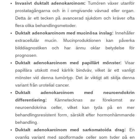
Invasivt duktalt adenokarcinom:
Tumören växer utanför
prostatagångarna och in i omgivande vävnad eller organ.
Detta är ett tecken på avancerad sjukdom och kräver ofta
flera olika behandlingsmetoder.
Duktalt adenokarcinom med mucinösa inslag:
Innehåller
extracellulär mucin. Mucinproduktionen kan påverka
bilddiagnostiken och har ännu oklar betydelse för
prognosen.
Duktalt adenokarcinom med papillärt mönster:
Visar
papillära utskott med kärlrik bindväv, vilket är ett vanligt
mönster vid denna tumörtyp. Det är viktigt att skilja denna
variant från urotelial cancer.
Duktalt adenokarcinom med neuroendokrin
differentiering:
Kännetecknas av förekomst av
neuroendokrina celler, vilket kan tyda på en mer
behandlingsresistent form, särskilt efter hormonhämmande
behandling.
Duktalt adenokarcinom med sarkomatoida drag:
En
ovanlig variant med spolformade celler som tyder på en