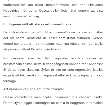
budbärarceller kan träna immunförsvaret, och han tilldelades
Nobelpriset för detta. Dessa celler leder tyst genom att visa
immunförsvaret rätt väg.
Ett lugnare sätt att stärka ert immunförsvar
Dendritcellsterapi ger stöd till ert immunförsvar genom att hjälpa
det att bättre identifiera de celler som tillhör tumören. Denna
metod samarbetar med kroppens naturliga försvar och ger tydlig
vägledning istället för att använda kraft.
För personer som har fått diagnosen ovanliga former av
prostatacancer kan detta tillvägagångssätt kännas mer anpassat
till deras egen situation. Syftet är inte att vara aggressivt. Istället
erbjuds ett fokuserat stöd, anpassat efter er kropps egna rytm och
förmåga.
Att varsamt vägleda ert immunförsvar
Dessa vägledande immunceller bekämpar inte cancern direkt.
Deras styrka ligger i förmågan att samla in noggrann information