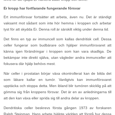
Er kropp har fortfarande fungerande försvar
Ert immunförsvar fortsätter att arbeta, även nu. Det är ständigt
vaksamt mot sådant som inte hör hemma i kroppen och arbetar
tyst för att skydda Er. Denna roll är särskilt viktig under denna tid.
Det finns en typ av immuncell som kallas dendritisk cell. Dessa
celler fungerar som budbärare och hjälper immunförsvaret att
känna igen förändringar i kroppen som kan vara skadliga. De
bekämpar inte direkt själva, utan vägleder andra immunceller att
fokusera där hjälp behövs mest.
När celler i prostatan börjar växa okontrollerat kan de bilda det
som läkare kallar en tumör. Vanligtvis kan immunförsvaret
upptäcka och stoppa detta. Men ibland blir tumören skicklig på att
gömma sig från kroppens försvar. Det är en av anledningarna till
att den kan växa eller sprida sig till andra delar av kroppen.
Dendritiska celler beskrevs första gången 1973 av forskaren
Ralph Steinman. Hans arbete hjälpte världen att förstå hur dessa