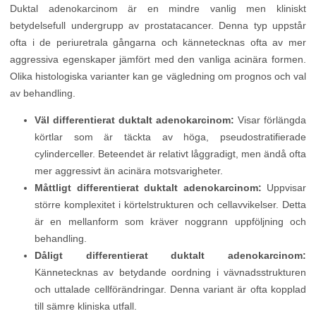
Duktal adenokarcinom är en mindre vanlig men kliniskt
betydelsefull undergrupp av prostatacancer. Denna typ uppstår
ofta i de periuretrala gångarna och kännetecknas ofta av mer
aggressiva egenskaper jämfört med den vanliga acinära formen.
Olika histologiska varianter kan ge vägledning om prognos och val
av behandling.
Väl differentierat duktalt adenokarcinom:
Visar förlängda
körtlar som är täckta av höga, pseudostratifierade
cylinderceller. Beteendet är relativt låggradigt, men ändå ofta
mer aggressivt än acinära motsvarigheter.
Måttligt differentierat duktalt adenokarcinom:
Uppvisar
större komplexitet i körtelstrukturen och cellavvikelser. Detta
är en mellanform som kräver noggrann uppföljning och
behandling.
Dåligt differentierat duktalt adenokarcinom:
Kännetecknas av betydande oordning i vävnadsstrukturen
och uttalade cellförändringar. Denna variant är ofta kopplad
till sämre kliniska utfall.