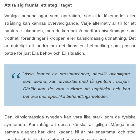
Att ta sig framåt, ett steg i taget
Vanliga behandlingar som operation, särskilda läkemedel eller
strålning kan kännas överväldigande. Varje alternativ är till för att
hantera sjukdomen, men de kan också medföra biverkningar som
trötthet, förändringar i kroppen eller känslomässig utmattning. Det
är naturligt att undra om det finns en behandling som passar
bättre för just Era behov och Er situation.
Vissa former av prostatacancer, särskilt ovanligare
som denna, kan utvecklas med få symtom i början.
Därför kan de vara svårare att upptäcka och kan
behöva mer specifika behandlingsmetoder.
Den känslomässiga tyngden kan vara lika stark som de fysiska
symtomen. Kom ihåg att dessa känslor är giltiga. Många med
samma diagnos har känt likadant. Ni är inte ensamma, och stöd
finns för att hjälpa Er hantera både kropp och sinne.