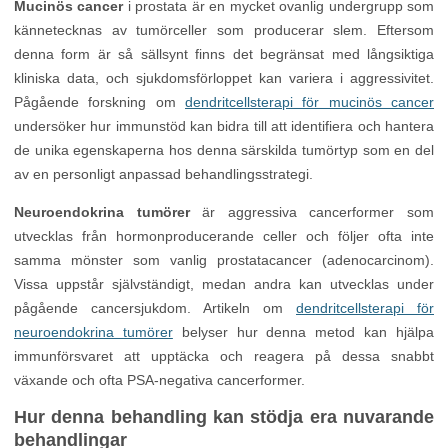
Mucinös cancer
i prostata är en mycket ovanlig undergrupp som
kännetecknas av tumörceller som producerar slem. Eftersom
denna form är så sällsynt finns det begränsat med långsiktiga
kliniska data, och sjukdomsförloppet kan variera i aggressivitet.
Pågående forskning om
dendritcellsterapi för mucinös cancer
undersöker hur immunstöd kan bidra till att identifiera och hantera
de unika egenskaperna hos denna särskilda tumörtyp som en del
av en personligt anpassad behandlingsstrategi.
Neuroendokrina tumörer
är aggressiva cancerformer som
utvecklas från hormonproducerande celler och följer ofta inte
samma mönster som vanlig prostatacancer (adenocarcinom).
Vissa uppstår självständigt, medan andra kan utvecklas under
pågående cancersjukdom. Artikeln om
dendritcellsterapi för
neuroendokrina tumörer
belyser hur denna metod kan hjälpa
immunförsvaret att upptäcka och reagera på dessa snabbt
växande och ofta PSA-negativa cancerformer.
Hur denna behandling kan stödja era nuvarande
behandlingar