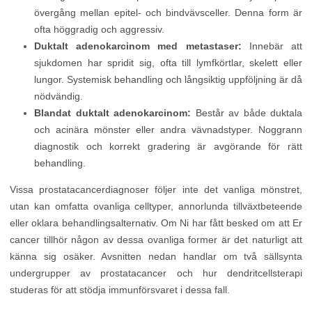
övergång mellan epitel- och bindvävsceller. Denna form är
ofta höggradig och aggressiv.
Duktalt adenokarcinom med metastaser:
Innebär att
sjukdomen har spridit sig, ofta till lymfkörtlar, skelett eller
lungor. Systemisk behandling och långsiktig uppföljning är då
nödvändig.
Blandat duktalt adenokarcinom:
Består av både duktala
och acinära mönster eller andra vävnadstyper. Noggrann
diagnostik och korrekt gradering är avgörande för rätt
behandling.
Vissa prostatacancerdiagnoser följer inte det vanliga mönstret,
utan kan omfatta ovanliga celltyper, annorlunda tillväxtbeteende
eller oklara behandlingsalternativ. Om Ni har fått besked om att Er
cancer tillhör någon av dessa ovanliga former är det naturligt att
känna sig osäker. Avsnitten nedan handlar om två sällsynta
undergrupper av prostatacancer och hur dendritcellsterapi
studeras för att stödja immunförsvaret i dessa fall.