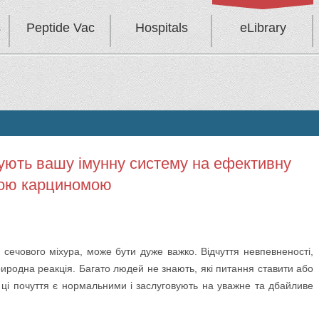
s
Peptide Vac
Hospitals
eLibrary
вують вашу імунну систему на ефективну
ною карциномою
у сечового міхура, може бути дуже важко. Відчуття невпевненості,
риродна реакція. Багато людей не знають, які питання ставити або
і ці почуття є нормальними і заслуговують на уважне та дбайливе