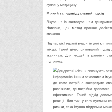
сучасну медицину.
М’який та індивідуальний підхід
Лікування із застосуванням дендритн
Навпаки, цей метод працює делікат
зважено.
Під час цієї терапії власні імунні клі
міхурі. Такий цілеспрямований підхід
тканинам. Для людей із ранніми ст
підтримку.