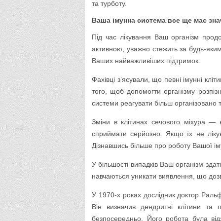
та турботу.
Ваша імунна система все ще має зна
Під час лікування Ваш організм прод
активною, уважно стежить за будь-яким
Ваших найважливіших підтримок.
Фахівці з’ясували, що певні імунні клі
того, щоб допомогти організму розпізн
системи реагувати більш організовано 
Зміни в клітинах сечового міхура —
сприймати серйозно. Якщо їх не ліку
Дізнавшись більше про роботу Вашої ім
У більшості випадків Ваш організм здат
навчаються уникати виявлення, що доз
У 1970-х роках дослідник доктор Раль
Він визначив дендритні клітини та 
безпосередньо. Його робота була від