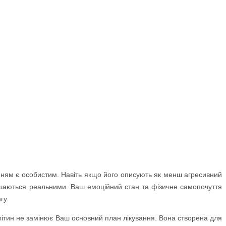
ням є особистим. Навіть якщо його описують як менш агресивний
лишаються реальними. Ваш емоційний стан та фізичне самопочуття
гу.
літин не замінює Ваш основний план лікування. Вона створена для