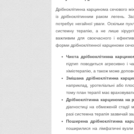
Дрібноклітинна карцинома сечового міх
із дрібноклітинним раком легень. З
потребує негайної уваги. Оскільки пу
системну терапію, а не лише хірургі
важливим для своєчасного і ефектив
форми дрібноклітинної карциноми сечо
Чиста дрібноклітинна карцино
підтип поводиться агресивно і ча
хіміотерапію, а також може допо
Змішана дрібноклітинна карци
наприклад, уротеліальні або плос
тому план терапії має враховувати 
Дрібноклітинна карцинома на ра
діагностиці на обмеженій стадії
разі системна терапія зазвичай з
Поширена дрібноклітинна кар
поширилися на лімфатичні вузли 