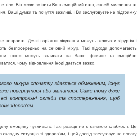
е тіло. Він може змінити Ваш емоційний стан, спосіб мислення та
я. Ваші думки та почуття важливі, і Ви заслуговуєте на підтримку
є непросто. Деякі варіанти лікування можуть включати хірургічні
ють безпосередньо на сечовий міхур. Такі підходи допомагають
вони також можуть впливати на Ваше фізичне та емоційне
атися, чому відновлення іноді дається важко.
ового міхура спочатку здається обмеженим, існує
 може повернутися або змінитися. Саме тому дуже
и всі контрольні огляди та спостереження, щоб
оїм здоров’ям.
ну емоційну чутливість. Такі реакції не є ознакою слабкості. Це
 складну ситуацію зі здоров’ям, і цей досвід заслуговує на повагу