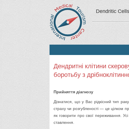
Dendritic Cell
Дендритні клітини скеро
боротьбу з дрібноклітин
Прийняття діагнозу
Дізнатися, що у Вас рідкісний тип рак
страху чи розгубленості — це цілком п
як говорити про свої переживання. Ус
ставлення.