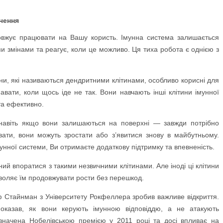
чення
овжує працювати на Вашу користь. Імунна система залишається
и змінами та реагує, коли це можливо. Ця тиха робота є однією з
тини, які називаються дендритними клітинами, особливо корисні для
авати, коли щось іде не так. Вони навчають інші клітини імунної
та ефективно.
 навіть якщо вони залишаються на поверхні — завжди потрібно
вати, вони можуть зростати або з’явитися знову в майбутньому.
унної системи, Ви отримаєте додаткову підтримку та впевненість.
ний впоратися з такими незвичними клітинами. Але іноді ці клітини
воляє їм продовжувати рости без перешкод.
ф Стайнман з Університету Рокфеллера зробив важливе відкриття.
показав, як вони керують імунною відповіддю, а не атакують
значена Нобелівською премією у 2011 році та досі впливає на