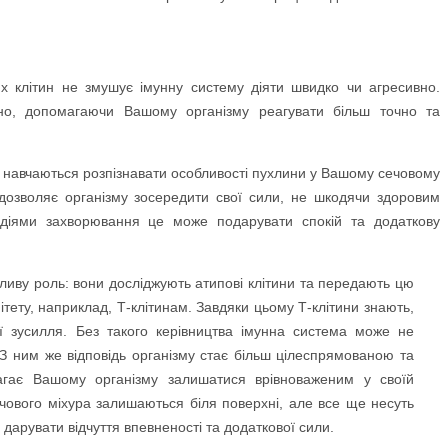
их клітин не змушує імунну систему діяти швидко чи агресивно.
но, допомагаючи Вашому організму реагувати більш точно та
тини навчаються розпізнавати особливості пухлини у Вашому сечовому
 дозволяє організму зосередити свої сили, не шкодячи здоровим
адіями захворювання це може подарувати спокій та додаткову