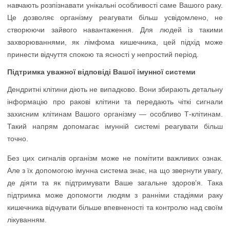
навчають розпізнавати унікальні особливості саме Вашого раку.
Це дозволяє організму реагувати більш усвідомлено, не
створюючи зайвого навантаження. Для людей із такими
захворюваннями, як лімфома кишечника, цей підхід може
принести відчуття спокою та ясності у непростий період.
Підтримка уважної відповіді Вашої імунної системи
Дендритні клітини діють не випадково. Вони збирають детальну
інформацію про ракові клітини та передають чіткі сигнали
захисним клітинам Вашого організму — особливо Т-клітинам.
Такий напрям допомагає імунній системі реагувати більш
точно.
Без цих сигналів організм може не помітити важливих ознак.
Але з їх допомогою імунна система знає, на що звернути увагу,
де діяти та як підтримувати Ваше загальне здоров’я. Така
підтримка може допомогти людям з ранніми стадіями раку
кишечника відчувати більше впевненості та контролю над своїм
лікуванням.