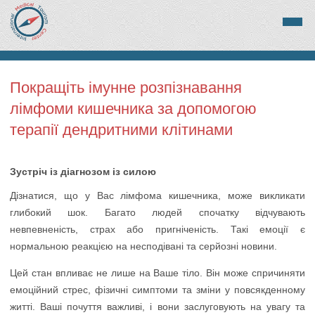
Покращіть імунне розпізнавання
лімфоми кишечника за допомогою
терапії дендритними клітинами
Зустріч із діагнозом із силою
Дізнатися, що у Вас лімфома кишечника, може викликати
глибокий шок. Багато людей спочатку відчувають
невпевненість, страх або пригніченість. Такі емоції є
нормальною реакцією на несподівані та серйозні новини.
Цей стан впливає не лише на Ваше тіло. Він може спричиняти
емоційний стрес, фізичні симптоми та зміни у повсякденному
житті. Ваші почуття важливі, і вони заслуговують на увагу та