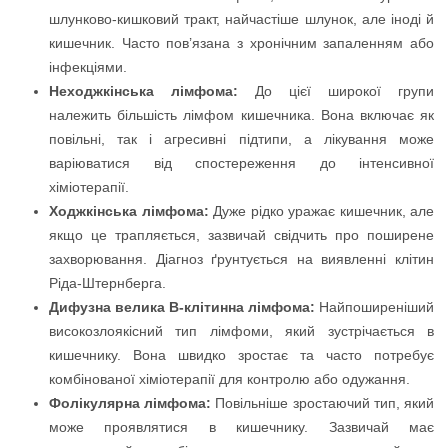
шлунково-кишковий тракт, найчастіше шлунок, але іноді й
кишечник. Часто пов’язана з хронічним запаленням або
інфекціями.
Неходжкінська лімфома:
До цієї широкої групи
належить більшість лімфом кишечника. Вона включає як
повільні, так і агресивні підтипи, а лікування може
варіюватися від спостереження до інтенсивної
хіміотерапії.
Ходжкінська лімфома:
Дуже рідко уражає кишечник, але
якщо це трапляється, зазвичай свідчить про поширене
захворювання. Діагноз ґрунтується на виявленні клітин
Ріда-Штернберга.
Дифузна велика B-клітинна лімфома:
Найпоширеніший
високозлоякісний тип лімфоми, який зустрічається в
кишечнику. Вона швидко зростає та часто потребує
комбінованої хіміотерапії для контролю або одужання.
Фолікулярна лімфома:
Повільніше зростаючий тип, який
може проявлятися в кишечнику. Зазвичай має