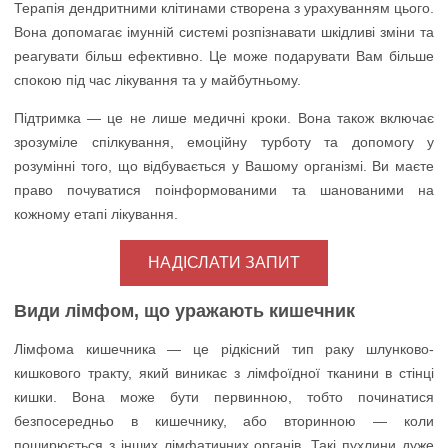
Терапія дендритними клітинами створена з урахуванням цього.
Вона допомагає імунній системі розпізнавати шкідливі зміни та
реагувати більш ефективно. Це може подарувати Вам більше
спокою під час лікування та у майбутньому.
Підтримка — це не лише медичні кроки. Вона також включає
зрозуміле спілкування, емоційну турботу та допомогу у
розумінні того, що відбувається у Вашому організмі. Ви маєте
право почуватися поінформованими та шанованими на
кожному етапі лікування.
НАДІСЛАТИ ЗАПИТ
Види лімфом, що уражають кишечник
Лімфома кишечника — це рідкісний тип раку шлунково-
кишкового тракту, який виникає з лімфоїдної тканини в стінці
кишки. Вона може бути первинною, тобто починатися
безпосередньо в кишечнику, або вторинною — коли
поширюється з інших лімфатичних органів. Такі пухлини дуже