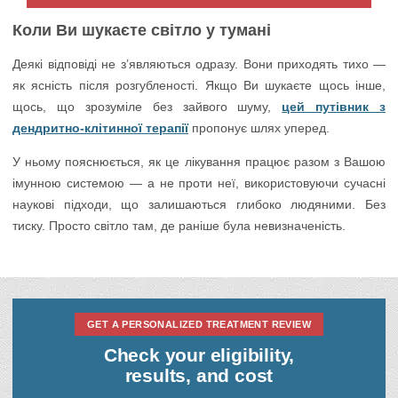
Коли Ви шукаєте світло у тумані
Деякі відповіді не з’являються одразу. Вони приходять тихо —
як ясність після розгубленості. Якщо Ви шукаєте щось інше,
щось, що зрозуміле без зайвого шуму,
цей путівник з
дендритно-клітинної терапії
пропонує шлях уперед.
У ньому пояснюється, як це лікування працює разом з Вашою
імунною системою — а не проти неї, використовуючи сучасні
наукові підходи, що залишаються глибоко людяними. Без
тиску. Просто світло там, де раніше була невизначеність.
GET A PERSONALIZED TREATMENT REVIEW
Check your eligibility,
results, and cost