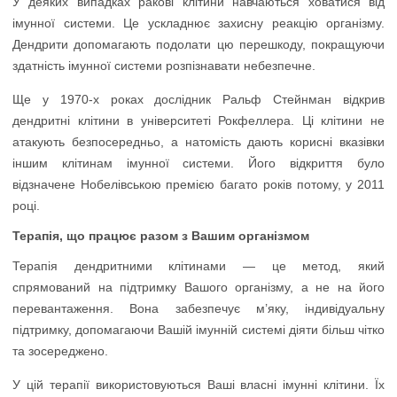
У деяких випадках ракові клітини навчаються ховатися від
імунної системи. Це ускладнює захисну реакцію організму.
Дендрити допомагають подолати цю перешкоду, покращуючи
здатність імунної системи розпізнавати небезпечне.
Ще у 1970-х роках дослідник Ральф Стейнман відкрив
дендритні клітини в університеті Рокфеллера. Ці клітини не
атакують безпосередньо, а натомість дають корисні вказівки
іншим клітинам імунної системи. Його відкриття було
відзначене Нобелівською премією багато років потому, у 2011
році.
Терапія, що працює разом з Вашим організмом
Терапія дендритними клітинами — це метод, який
спрямований на підтримку Вашого організму, а не на його
перевантаження. Вона забезпечує м’яку, індивідуальну
підтримку, допомагаючи Вашій імунній системі діяти більш чітко
та зосереджено.
У цій терапії використовуються Ваші власні імунні клітини. Їх