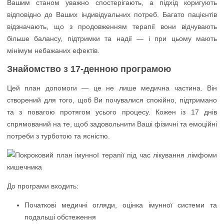
Вашим станом уважно спостерігають, а підхід коригують
відповідно до Ваших індивідуальних потреб. Багато пацієнтів
відзначають, що з продовженням терапії вони відчувають
більше балансу, підтримки та надії — і при цьому мають
мінімум небажаних ефектів.
Знайомство з 17-денною програмою
Цей план допомоги — це не лише медична частина. Він
створений для того, щоб Ви почувалися спокійно, підтримано
та з повагою протягом усього процесу. Кожен із 17 днів
спрямований на те, щоб задовольнити Ваші фізичні та емоційні
потреби з турботою та ясністю.
До програми входить:
Початкові медичні огляди, оцінка імунної системи та
подальші обстеження