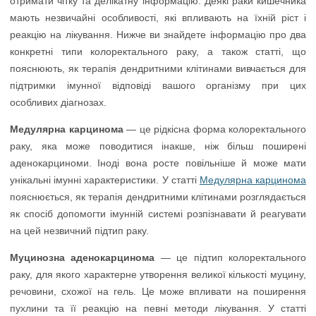
отримати чітку та делікатну інформацію. Деякі раки кишечника
мають незвичайні особливості, які впливають на їхній ріст і
реакцію на лікування. Нижче ви знайдете інформацію про два
конкретні типи колоректального раку, а також статті, що
пояснюють, як терапія дендритними клітинами вивчається для
підтримки імунної відповіді вашого організму при цих
особливих діагнозах.
Медулярна карцинома
— це рідкісна форма колоректального
раку, яка може поводитися інакше, ніж більш поширені
аденокарциноми. Іноді вона росте повільніше й може мати
унікальні імунні характеристики. У статті
Медулярна карцинома
пояснюється, як терапія дендритними клітинами розглядається
як спосіб допомогти імунній системі розпізнавати й реагувати
на цей незвичний підтип раку.
Муцинозна аденокарцинома
— це підтип колоректального
раку, для якого характерне утворення великої кількості муцину,
речовини, схожої на гель. Це може впливати на поширення
пухлини та її реакцію на певні методи лікування. У статті