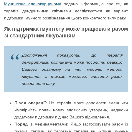
Муцинозна аденокарцинома
подано інформацію про те, як
терапія дендритними клітинами досліджується як варіант
підтримки імунного розпізнавання цього конкретного типу раку.
Як підтримка імунітету може працювати разом
зі стандартним лікуванням
Дослідження показують, що терапія
дендритними клітинами може посилити реакцію
Вашого організму на інші медичні методи
лікування, а також, можливо, знизити ризик
повернення раку.
Після операції:
Ця терапія може допомогти зменшити
ймовірність появи нових злоякісних утворень, надаючи
додаткову підтримку під час Вашого відновлення.
Поряд із медикаментами:
Якщо застосовувати разом із
ліками, такими як таргетна терапія чи інфузії, імунна