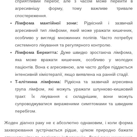
сприятливий перебіг, але з часом може перейти в
агресивнішу форму, тому важливе тривале
спостереження.
Лімфома мантійної зони:
Рідкісний і зазвичай
агресивний тип лімфоми, який може уражати кишечник,
особливо у вигляді множинних поліпів. Часто потребує
системного лікування та регулярного контролю.
Лімфома Беркитта:
Дуже швидко зростаюча лімфома,
яка може вражати кишечник, особливо у молодих
пацієнтів. Вона є агресивною, але часто добре піддається
інтенсивній хіміотерапії, якщо виявлена на ранній стадії.
T-клітинна лімфома:
Рідкісна та зазвичай агресивна
група лімфом, які можуть уражати шлунково-кишковий
тракт. Їх лікування є складнішим, вони можуть
супроводжуватися вираженими симптомами та швидким
перебігом.
Жоден діагноз раку не є абсолютно однаковим, і коли форма
захворювання зустрічається рідше, цілком природно бажати