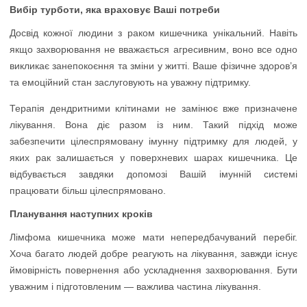
Вибір турботи, яка враховує Ваші потреби
Досвід кожної людини з раком кишечника унікальний. Навіть
якщо захворювання не вважається агресивним, воно все одно
викликає занепокоєння та зміни у житті. Ваше фізичне здоров’я
та емоційний стан заслуговують на уважну підтримку.
Терапія дендритними клітинами не замінює вже призначене
лікування. Вона діє разом із ним. Такий підхід може
забезпечити цілеспрямовану імунну підтримку для людей, у
яких рак залишається у поверхневих шарах кишечника. Це
відбувається завдяки допомозі Вашій імунній системі
працювати більш цілеспрямовано.
Планування наступних кроків
Лімфома кишечника може мати непередбачуваний перебіг.
Хоча багато людей добре реагують на лікування, завжди існує
ймовірність повернення або ускладнення захворювання. Бути
уважним і підготовленим — важлива частина лікування.