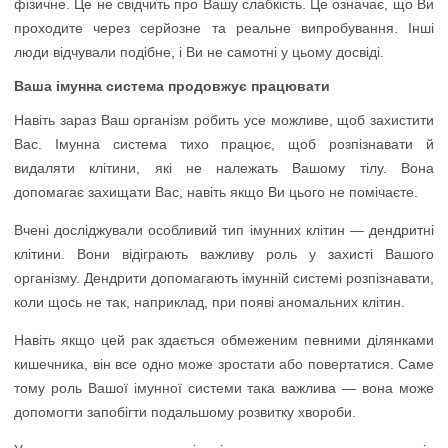
фізичне. Це не свідчить про Вашу слабкість. Це означає, що Ви
проходите через серйозне та реальне випробування. Інші
люди відчували подібне, і Ви не самотні у цьому досвіді.
Ваша імунна система продовжує працювати
Навіть зараз Ваш організм робить усе можливе, щоб захистити
Вас. Імунна система тихо працює, щоб розпізнавати й
видаляти клітини, які не належать Вашому тілу. Вона
допомагає захищати Вас, навіть якщо Ви цього не помічаєте.
Вчені досліджували особливий тип імунних клітин — дендритні
клітини. Вони відіграють важливу роль у захисті Вашого
організму. Дендрити допомагають імунній системі розпізнавати,
коли щось не так, наприклад, при появі аномальних клітин.
Навіть якщо цей рак здається обмеженим певними ділянками
кишечника, він все одно може зростати або повертатися. Саме
тому роль Вашої імунної системи така важлива — вона може
допомогти запобігти подальшому розвитку хвороби.