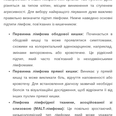
різняться за типом клітин, місцем виникнення та ступенем
агресивності. Для вибору найкращого лікування дуже важливо
правильно визначити підтип лімфоми. Нижче наведено основні
підтипи лімфом, пов’язаних із кишечником:
Первинна лімфома ободової кишки:
Починається в
ободовій кишці та може проявлятися симптомами,
схожими на колоректальний аденокарцином, наприклад,
змінами випорожнень або кровотечею. Це рідкісний
підтип, який часто пов’язаний із неходжкінськими
лімфомами.
Первинна лімфома прямої кишки:
Виникає у прямій
кишці та може викликати біль, відчуття наповненості або
кровотечу. Для встановлення діагнозу зазвичай необхідні
біопсія та візуалізаційні дослідження, щоб відрізнити її від
інших пухлин прямої кишки.
Лімфома лімфоїдної тканини, асоційованої зі
слизовою (MALT-лімфома):
Це повільно зростаючий,
низькозлоякісний тип лімфоми, який може уражати