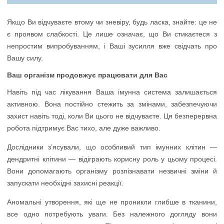
Якщо Ви відчуваєте втому чи зневіру, будь ласка, знайте: це не
є проявом слабкості. Це лише означає, що Ви стикаєтеся з
непростим випробуванням, і Ваші зусилля вже свідчать про
Вашу силу.
Ваш організм продовжує працювати для Вас
Навіть під час лікування Ваша імунна система залишається
активною. Вона постійно стежить за змінами, забезпечуючи
захист навіть тоді, коли Ви цього не відчуваєте. Ця безперервна
робота підтримує Вас тихо, але дуже важливо.
Дослідники з’ясували, що особливий тип імунних клітин —
дендритні клітини — відіграють корисну роль у цьому процесі.
Вони допомагають організму розпізнавати незвичні зміни й
запускати необхідні захисні реакції.
Аномальні утворення, які ще не проникли глибше в тканини,
все одно потребують уваги. Без належного догляду вони