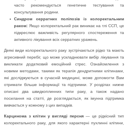
часто рекомендується генетичне тестування та
консультування родини.
Синдром серратних поліпозів із колоректальним
раком:
Якщо колоректальний рак виникає на тлі ССП, це
підкреслює важливість регулярного спостереження та
активного лікування всіх серратних уражень.
Деякі види колоректального раку зустрічаються рідко та мають
агресивний перебіг, що може ускладнювати вибір лікування та
викликати додатковий емоційний стрес. Ознайомлення з
новими методами, такими як терапія дендритними клітинами,
які досліджуються в сучасній медицині, може допомогти Вам
отримати більше інформації та підтримки. У розділах нижче
описані два швидкоплинних типи раку, а також надано
посилання на статті, де розглядається, як імунна підтримка
вивчається у кожному з цих випадків.
Карцинома з клітин у вигляді персня
— це рідкісний тип
колоректального раку, для якого характерні пухлинні клітини,