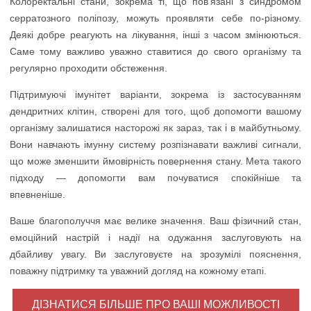
Колоректальні стани, зокрема ті, що пов’язані з синдромом
серратозного поліпозу, можуть проявляти себе по-різному.
Деякі добре реагують на лікування, інші з часом змінюються.
Саме тому важливо уважно ставитися до свого організму та
регулярно проходити обстеження.
Підтримуючі імунітет варіанти, зокрема із застосуванням
дендритних клітин, створені для того, щоб допомогти вашому
організму залишатися насторожі як зараз, так і в майбутньому.
Вони навчають імунну систему розпізнавати важливі сигнали,
що може зменшити ймовірність повернення стану. Мета такого
підходу — допомогти вам почуватися спокійніше та
впевненіше.
Ваше благополуччя має велике значення. Ваш фізичний стан,
емоційний настрій і надії на одужання заслуговують на
дбайливу увагу. Ви заслуговуєте на зрозумілі пояснення,
поважну підтримку та уважний догляд на кожному етапі.
ДІЗНАТИСЯ БІЛЬШЕ ПРО ВАШІ МОЖЛИВОСТІ