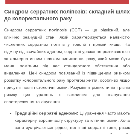
Синдром серратних поліпозів: складний шлях
до колоректального раку
Синдром серратних поліпозів (ССП) — це рідкісний, але
клінічно значущий стан, який характеризується наявністю
численних серратних поліпів у товстій і прямій кишці. На
відміну від звичайних аденом, серратні ураження розвиваються
за альтернативним шляхом виникнення раку, який може бути
менш помітним під час стандартного обстеження або
видалення. Цей синдром пов’язаний із підвищеним ризиком
розвитку колоректального раку протягом життя, особливо якщо
присутні певні гістологічні зміни. Розуміння різних типів і рівнів
ризику цих уражень є важливим для планування
спостереження та лікування.
Традиційні серратні аденоми:
Ці ураження часто мають
характерну ворсинчасту структуру та клітинні зміни. Хоча
вони зустрічаються рідше, ніж інші серратні типи, ризик