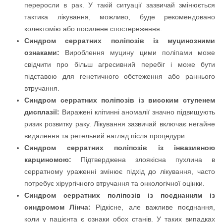
переросли в рак. У такій ситуації зазвичай змінюється
тактика лікування, можливо, буде рекомендовано
колектомію або посилене спостереження.
Синдром серратних поліпозів із муцинозними
ознаками:
Вироблення муцину цими поліпами може
свідчити про більш агресивний перебіг і може бути
підставою для генетичного обстеження або раннього
втручання.
Синдром серратних поліпозів із високим ступенем
дисплазії:
Виражені клітинні аномалії значно підвищують
ризик розвитку раку. Лікування зазвичай включає негайне
видалення та ретельний нагляд після процедури.
Синдром серратних поліпозів із інвазивною
карциномою:
Підтверджена злоякісна пухлина в
серратному ураженні змінює підхід до лікування, часто
потребує хірургічного втручання та онкологічної оцінки.
Синдром серратних поліпозів із поєднанням із
синдромом Лінча:
Рідкісне, але важливе поєднання,
коли у пацієнта є ознаки обох станів. У таких випадках