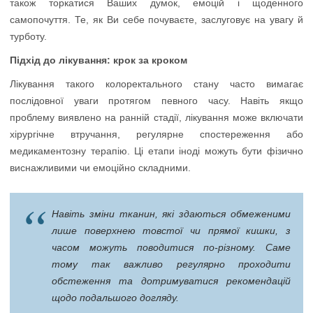
також торкатися Ваших думок, емоцій і щоденного
самопочуття. Те, як Ви себе почуваєте, заслуговує на увагу й
турботу.
Підхід до лікування: крок за кроком
Лікування такого колоректального стану часто вимагає
послідовної уваги протягом певного часу. Навіть якщо
проблему виявлено на ранній стадії, лікування може включати
хірургічне втручання, регулярне спостереження або
медикаментозну терапію. Ці етапи іноді можуть бути фізично
виснажливими чи емоційно складними.
Навіть зміни тканин, які здаються обмеженими
лише поверхнею товстої чи прямої кишки, з
часом можуть поводитися по-різному. Саме
тому так важливо регулярно проходити
обстеження та дотримуватися рекомендацій
щодо подальшого догляду.