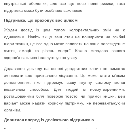
внутрішньої оболонки, але все ще несе певні ризики, така
підтримка може бути особливо важливою.
Підтримка, що враховує вас цілком
Жоден досвід із цим типом колоректальних змін не є
однаковим. Навіть якщо ваш стан не поширився на глибші
шари тканин, це все одно може впливати на ваше повсякденне
життя, емоції та рівень енергії. Кожна складова вашого
здоров’я важлива і заслуговує на увагу.
Додавання догляду на основі дендритних клітин не вимагає
змінювати вже призначене лікування. Це може стати м’яким
доповненням, яке підтримує вашу імунну систему менш
інвазивним способом. Для людей із новоутвореннями,
розташованими біля поверхні товстої чи прямої кишки, цей
варіант може надати корисну підтримку, не перевантажуючи
організм.
Дивитися вперед із делікатною підтримкою