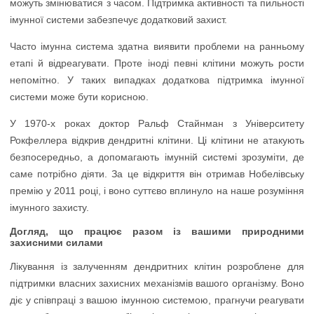
можуть змінюватися з часом. Підтримка активності та пильності
імунної системи забезпечує додатковий захист.
Часто імунна система здатна виявити проблеми на ранньому
етапі й відреагувати. Проте іноді певні клітини можуть рости
непомітно. У таких випадках додаткова підтримка імунної
системи може бути корисною.
У 1970-х роках доктор Ральф Стайнман з Університету
Рокфеллера відкрив дендритні клітини. Ці клітини не атакують
безпосередньо, а допомагають імунній системі зрозуміти, де
саме потрібно діяти. За це відкриття він отримав Нобелівську
премію у 2011 році, і воно суттєво вплинуло на наше розуміння
імунного захисту.
Догляд, що працює разом із вашими природними
захисними силами
Лікування із залученням дендритних клітин розроблене для
підтримки власних захисних механізмів вашого організму. Воно
діє у співпраці з вашою імунною системою, прагнучи реагувати