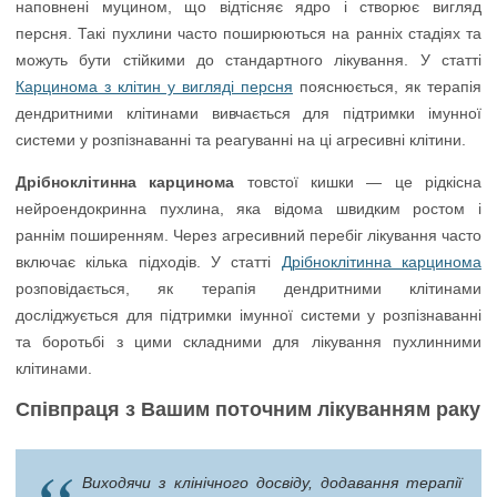
наповнені муцином, що відтісняє ядро і створює вигляд
персня. Такі пухлини часто поширюються на ранніх стадіях та
можуть бути стійкими до стандартного лікування. У статті
Карцинома з клітин у вигляді персня
пояснюється, як терапія
дендритними клітинами вивчається для підтримки імунної
системи у розпізнаванні та реагуванні на ці агресивні клітини.
Дрібноклітинна карцинома
товстої кишки — це рідкісна
нейроендокринна пухлина, яка відома швидким ростом і
раннім поширенням. Через агресивний перебіг лікування часто
включає кілька підходів. У статті
Дрібноклітинна карцинома
розповідається, як терапія дендритними клітинами
досліджується для підтримки імунної системи у розпізнаванні
та боротьбі з цими складними для лікування пухлинними
клітинами.
Співпраця з Вашим поточним лікуванням раку
Виходячи з клінічного досвіду, додавання терапії