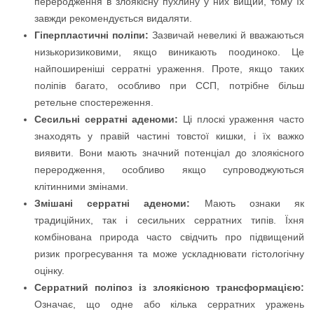
переродження в злоякісну пухлину у них вищий, тому їх
завжди рекомендується видаляти.
Гіперпластичні поліпи:
Зазвичай невеликі й вважаються
низькоризиковими, якщо виникають поодиноко. Це
найпоширеніші серратні ураження. Проте, якщо таких
поліпів багато, особливо при ССП, потрібне більш
ретельне спостереження.
Сесильні серратні аденоми:
Ці плоскі ураження часто
знаходять у правій частині товстої кишки, і їх важко
виявити. Вони мають значний потенціал до злоякісного
переродження, особливо якщо супроводжуються
клітинними змінами.
Змішані серратні аденоми:
Мають ознаки як
традиційних, так і сесильних серратних типів. Їхня
комбінована природа часто свідчить про підвищений
ризик прогресування та може ускладнювати гістологічну
оцінку.
Серратний поліпоз із злоякісною трансформацією:
Означає, що одне або кілька серратних уражень