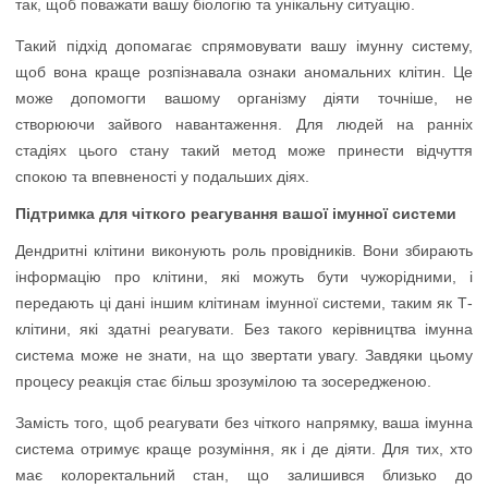
так, щоб поважати вашу біологію та унікальну ситуацію.
Такий підхід допомагає спрямовувати вашу імунну систему,
щоб вона краще розпізнавала ознаки аномальних клітин. Це
може допомогти вашому організму діяти точніше, не
створюючи зайвого навантаження. Для людей на ранніх
стадіях цього стану такий метод може принести відчуття
спокою та впевненості у подальших діях.
Підтримка для чіткого реагування вашої імунної системи
Дендритні клітини виконують роль провідників. Вони збирають
інформацію про клітини, які можуть бути чужорідними, і
передають ці дані іншим клітинам імунної системи, таким як Т-
клітини, які здатні реагувати. Без такого керівництва імунна
система може не знати, на що звертати увагу. Завдяки цьому
процесу реакція стає більш зрозумілою та зосередженою.
Замість того, щоб реагувати без чіткого напрямку, ваша імунна
система отримує краще розуміння, як і де діяти. Для тих, хто
має колоректальний стан, що залишився близько до