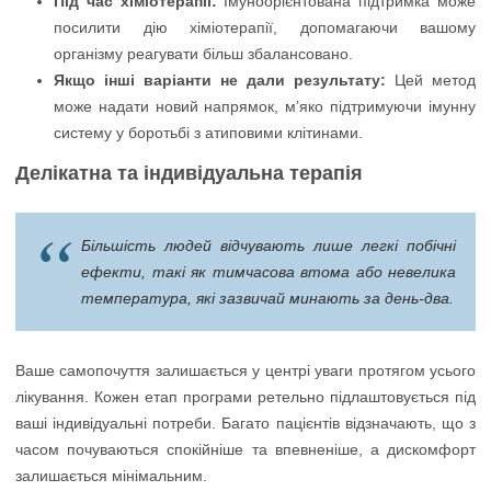
Під час хіміотерапії:
Імуноорієнтована підтримка може
посилити дію хіміотерапії, допомагаючи вашому
організму реагувати більш збалансовано.
Якщо інші варіанти не дали результату:
Цей метод
може надати новий напрямок, м’яко підтримуючи імунну
систему у боротьбі з атиповими клітинами.
Делікатна та індивідуальна терапія
Більшість людей відчувають лише легкі побічні
ефекти, такі як тимчасова втома або невелика
температура, які зазвичай минають за день-два.
Ваше самопочуття залишається у центрі уваги протягом усього
лікування. Кожен етап програми ретельно підлаштовується під
ваші індивідуальні потреби. Багато пацієнтів відзначають, що з
часом почуваються спокійніше та впевненіше, а дискомфорт
залишається мінімальним.