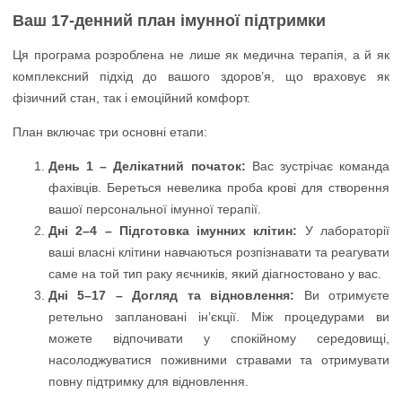
Ваш 17-денний план імунної підтримки
Ця програма розроблена не лише як медична терапія, а й як
комплексний підхід до вашого здоров’я, що враховує як
фізичний стан, так і емоційний комфорт.
План включає три основні етапи:
День 1 – Делікатний початок:
Вас зустрічає команда
фахівців. Береться невелика проба крові для створення
вашої персональної імунної терапії.
Дні 2–4 – Підготовка імунних клітин:
У лабораторії
ваші власні клітини навчаються розпізнавати та реагувати
саме на той тип раку яєчників, який діагностовано у вас.
Дні 5–17 – Догляд та відновлення:
Ви отримуєте
ретельно заплановані ін’єкції. Між процедурами ви
можете відпочивати у спокійному середовищі,
насолоджуватися поживними стравами та отримувати
повну підтримку для відновлення.