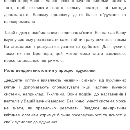
основі інформації з Вашої власної імунної системи. Замість
того, щоб викликати надто сильну реакцію, ці методи
допомагають Вашому організму діяти більш обдумано та
цілеспрямовано.
Такий підхід є особистісним і водночас м’яким. Він навчає Вашу
імунну систему розпізнавати саме той тип раку яєчників, з яким
Ви стикаєтеся, і реагувати з увагою та турботою. Для пухлин,
таких як тип Бреннера, цей метод може стати важливою,
персоналізованою підтримкою.
Роль дендритних клітин у процесі одужання
Дендритні клітини виявляють незвичні сигнали від пухлинних
клітин і допомагають спрямовувати інші частини імунної
системи, наприклад, Т-клітини. Вони подібні до наставників і
вчителів у Вашій імунній мережі. Без їхньої участі система може
не знати, як правильно реагувати. Завдяки дендритним
клітинам організм отримує більше зосередженості та ясності у
своїх зусиллях до одужання.