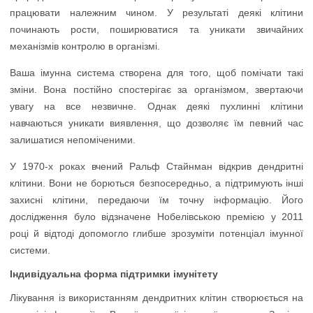
працювати належним чином. У результаті деякі клітини
починають рости, поширюватися та уникати звичайних
механізмів контролю в організмі.
Ваша імунна система створена для того, щоб помічати такі
зміни. Вона постійно спостерігає за організмом, звертаючи
увагу на все незвичне. Однак деякі пухлинні клітини
навчаються уникати виявлення, що дозволяє їм певний час
залишатися непоміченими.
У 1970-х роках вчений Ральф Стайнман відкрив дендритні
клітини. Вони не борються безпосередньо, а підтримують інші
захисні клітини, передаючи їм точну інформацію. Його
дослідження було відзначене Нобелівською премією у 2011
році й відтоді допомогло глибше зрозуміти потенціал імунної
системи.
Індивідуальна форма підтримки імунітету
Лікування із використанням дендритних клітин створюється на