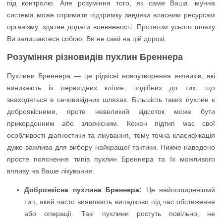
під контролю. Але розуміння того, як саме Ваша імунна
система може отримати підтримку завдяки власним ресурсам
організму, здатне додати впевненості. Протягом усього шляху
Ви залишаєтеся собою. Ви не самі на цій дорозі.
Розуміння різновидів пухлин Бреннера
Пухлини Бреннера — це рідкісні новоутворення яєчників, які
виникають із перехідних клітин, подібних до тих, що
знаходяться в сечовивідних шляхах. Більшість таких пухлин є
доброякісними, проте невеликий відсоток може бути
прикордонним або злоякісним. Кожен підтип має свої
особливості діагностики та лікування, тому точна класифікація
дуже важлива для вибору найкращої тактики. Нижче наведено
просте пояснення типів пухлин Бреннера та їх можливого
впливу на Ваше лікування:
Доброякісна пухлина Бреннера:
Це найпоширеніший
тип, який часто виявляють випадково під час обстеження
або операції. Такі пухлини ростуть повільно, не