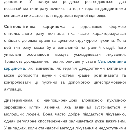
допомоги. У наступних розділах розглядаються два
незвичайних типи раку яєчників та те, як терапія дендритними
клітинами вивчається для підтримки імунної відповіді.
Світлоклітинна карцинома
є рідкіснішою формою
епітеліального раку яєчників, яка часто характеризується
стійкістю до хіміотерапії та щільною структурою пухлини. Хоча
цей тип раку може бути виявлений на ранній стадії, його
унікальні особливості можуть ускладнювати лікування.
Тривають дослідження, такі як описані у статті
Світлоклітинна
карцинома
, які вивчають, як терапія дендритними клітинами
може допомогти імунній системі краще розпізнавати та
контролювати ці пухлини за допомогою цілеспрямованої
активації.
Дизгермінома
є найпоширенішою злоякісною пухлиною
зародкових клітин яєчника, яка зазвичай зустрічається у
молодших людей. Вона часто добре піддається лікуванню,
однак регулярне спостереження залишається дуже важливим.
У випадках, коли стандартні методи лікування є недоступними