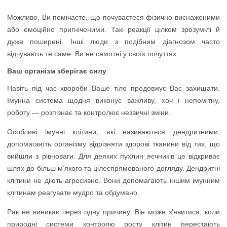
Можливо, Ви помічаєте, що почуваєтеся фізично виснаженими
або емоційно пригніченими. Такі реакції цілком зрозумілі й
дуже поширені. Інші люди з подібним діагнозом часто
відчувають те саме. Ви не самотні у своїх почуттях.
Ваш організм зберігає силу
Навіть під час хвороби Ваше тіло продовжує Вас захищати.
Імунна система щодня виконує важливу, хоч і непомітну,
роботу — розпізнає та контролює незвичні зміни.
Особливі імунні клітини, які називаються дендритними,
допомагають організму відрізняти здорові тканини від тих, що
вийшли з рівноваги. Для деяких пухлин яєчників це відкриває
шлях до більш м’якого та цілеспрямованого догляду. Дендритні
клітини не діють агресивно. Вони допомагають іншим імунним
клітинам реагувати мудро та обдумано.
Рак не виникає через одну причину. Він може з’явитися, коли
природні системи контролю росту клітин перестають