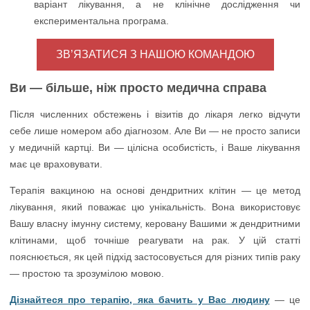
варіант лікування, а не клінічне дослідження чи
експериментальна програма.
ЗВ’ЯЗАТИСЯ З НАШОЮ КОМАНДОЮ
Ви — більше, ніж просто медична справа
Після численних обстежень і візитів до лікаря легко відчути
себе лише номером або діагнозом. Але Ви — не просто записи
у медичній картці. Ви — цілісна особистість, і Ваше лікування
має це враховувати.
Терапія вакциною на основі дендритних клітин — це метод
лікування, який поважає цю унікальність. Вона використовує
Вашу власну імунну систему, керовану Вашими ж дендритними
клітинами, щоб точніше реагувати на рак. У цій статті
пояснюється, як цей підхід застосовується для різних типів раку
— простою та зрозумілою мовою.
Дізнайтеся про терапію, яка бачить у Вас людину
— це