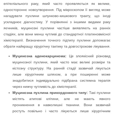
епітеліального раку, який часто проявляється як велике,
одностороннє новоутворення. Під мікроскопом її вигляд може
нагадувати пухлини шлунково-кишкового тракту, що іноді
ускладнює діагностику. У порівнянні з іншими видами раку
яєчників, муцинозні пухлини частіше виявляють на ранніх
стадіях, але вони менш чутливі до стандартної платиновмісної
хіміотерапії. Визначення точного підтипу пухлини допомагає
обрати найкращу хірургічну тактику та довгострокове лікування.
Муцинозна аденокарцинома:
Це злоякісний різновид
муцинозної пухлини, який часто має великі розміри та
кістозну структуру. На ранній стадії зазвичай лікується
лише хірургічним шляхом, а при поширенні може
знадобитися індивідуально підібрана системна терапія
через нижчу чутливість до хіміотерапії.
Муцинозна пухлина прикордонного типу:
Такі пухлини
містять атипові клітини, але не мають явного
проникнення в навколишні тканини. Вони зазвичай
ростуть повільно і часто лікуються лише хірургічним