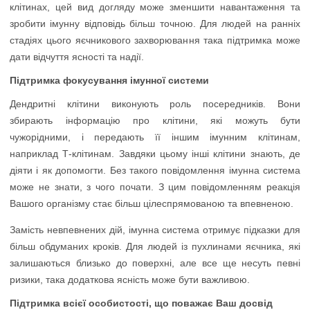
клітинах, цей вид догляду може зменшити навантаження та
зробити імунну відповідь більш точною. Для людей на ранніх
стадіях цього яєчникового захворювання така підтримка може
дати відчуття ясності та надії.
Підтримка фокусування імунної системи
Дендритні клітини виконують роль посередників. Вони
збирають інформацію про клітини, які можуть бути
чужорідними, і передають її іншим імунним клітинам,
наприклад Т-клітинам. Завдяки цьому інші клітини знають, де
діяти і як допомогти. Без такого повідомлення імунна система
може не знати, з чого почати. З цим повідомленням реакція
Вашого організму стає більш цілеспрямованою та впевненою.
Замість невпевнених дій, імунна система отримує підказки для
більш обдуманих кроків. Для людей із пухлинами яєчника, які
залишаються близько до поверхні, але все ще несуть певні
ризики, така додаткова ясність може бути важливою.
Підтримка всієї особистості, що поважає Ваш досвід