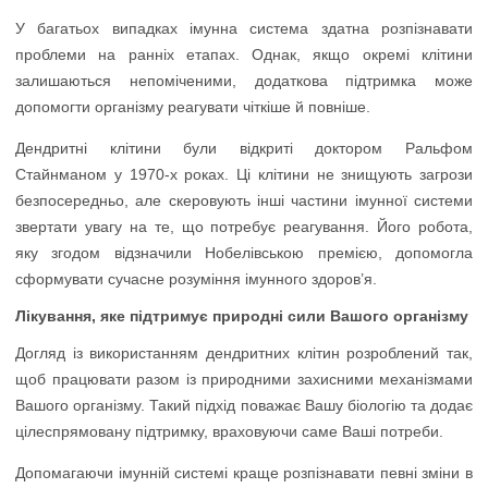
У багатьох випадках імунна система здатна розпізнавати
проблеми на ранніх етапах. Однак, якщо окремі клітини
залишаються непоміченими, додаткова підтримка може
допомогти організму реагувати чіткіше й повніше.
Дендритні клітини були відкриті доктором Ральфом
Стайнманом у 1970-х роках. Ці клітини не знищують загрози
безпосередньо, але скеровують інші частини імунної системи
звертати увагу на те, що потребує реагування. Його робота,
яку згодом відзначили Нобелівською премією, допомогла
сформувати сучасне розуміння імунного здоров’я.
Лікування, яке підтримує природні сили Вашого організму
Догляд із використанням дендритних клітин розроблений так,
щоб працювати разом із природними захисними механізмами
Вашого організму. Такий підхід поважає Вашу біологію та додає
цілеспрямовану підтримку, враховуючи саме Ваші потреби.
Допомагаючи імунній системі краще розпізнавати певні зміни в