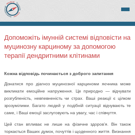
Допоможіть імунній системі відповісти на
муцинозну карциному за допомогою
терапії дендритними клітинами
Кожна відповідь починається з доброго запитання
Дізнатися про діагноз муцинозної карциноми яєчника може
викликати емоційне напруження. Це природно — відчувати
розгубленість, невпевненість чи страх. Ваші реакції є цілком
зрозумілими. Багато людей у подібній ситуації відчувають те
саме, і Ваші емоції заслуговують на увагу, час і співчуття.
Цей стан впливає не лише на фізичне здоров’я. Він також
торкається Ваших думок, почуттів і щоденного життя. Визнання