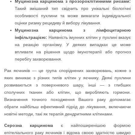
Муцинозна карцинома з прозороклітинними рисами:
Такий змішаний тип свідчить про унікальні біологічні
особливості пухлини та може вимагати індивідуальної
оцінки ризику рецидиву й вибору лікування.
Муцинозна карцинома з лімфоцитарною
інфільтрацією:
Наявність імунних клітин у пухлині вказує
на реакцію організму. У деяких випадках це може
впливати на рішення щодо імунотерапії або прогноз
перебігу захворювання.
Рак яєчників — це група споріднених захворювань, кожне з
яких виникає з різних типів клітин у яєчнику. Деякі пухлини
розвиваються з поверхневого шару, інші — з глибших
сполучних тканин або клітин, що виробляють гормони.
Визначення точного походження Вашого раку допомагає
обрати найбільш ефективний підхід до лікування, включаючи
новітні методи, такі як терапія дендритними клітинами.
Серозна карцинома
є найпоширенішою формою
епітеліального раку яєчників і відома своєю здатністю швидко