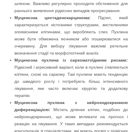
шляхом. Важливо регулярно проходити обстеження для
раннього виявлення рідкісних випадків прогресування.
Муцинозна цистаденокарцинома:
Підтип, який
характеризується кістозними структурами, вистеленими
злоякісними клітинами, що виробляють слиз. Пухлина
може бути обмежена яєчником або поширюватися на
очеревину. Для вибору лікування важливі ретельне
визначення стадії та морфологічний аналіз.
Муцинозна пухлина із саркоматоїдними рисами:
Рідкісний і агресивний варіант, коли в пухлині з’являються
клітини, схожі на саркому. Такі пухлини мають тенденцію
до швидкого росту і потребують більш інтенсивного
лікування, яке часто включає хірургію та додаткову
терапію.
Муцинозна пухлина з нейроендокринною
диференціацією:
Містить ділянки клітин, подібних до
нейроендокринних, що може впливати на прогноз і
реакцію на лікування. У таких випадках рекомендується
консультація зі спеціалістами, які мають досвід у рідкісних