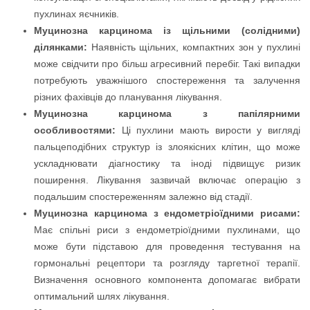
пухлинах яєчників.
Муцинозна карцинома із щільними (солідними)
ділянками:
Наявність щільних, компактних зон у пухлині
може свідчити про більш агресивний перебіг. Такі випадки
потребують уважнішого спостереження та залучення
різних фахівців до планування лікування.
Муцинозна карцинома з папілярними
особливостями:
Ці пухлини мають вирости у вигляді
пальцеподібних структур із злоякісних клітин, що може
ускладнювати діагностику та іноді підвищує ризик
поширення. Лікування зазвичай включає операцію з
подальшим спостереженням залежно від стадії.
Муцинозна карцинома з ендометріоїдними рисами:
Має спільні риси з ендометріоїдними пухлинами, що
може бути підставою для проведення тестування на
гормональні рецептори та розгляду таргетної терапії.
Визначення основного компонента допомагає вибрати
оптимальний шлях лікування.