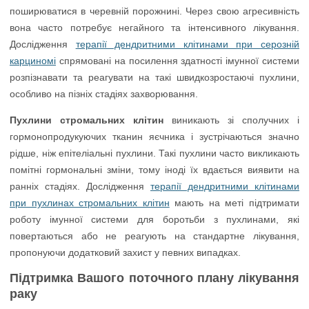
поширюватися в черевній порожнині. Через свою агресивність
вона часто потребує негайного та інтенсивного лікування.
Дослідження
терапії дендритними клітинами при серозній
карциномі
спрямовані на посилення здатності імунної системи
розпізнавати та реагувати на такі швидкозростаючі пухлини,
особливо на пізніх стадіях захворювання.
Пухлини стромальних клітин
виникають зі сполучних і
гормонопродукуючих тканин яєчника і зустрічаються значно
рідше, ніж епітеліальні пухлини. Такі пухлини часто викликають
помітні гормональні зміни, тому іноді їх вдається виявити на
ранніх стадіях. Дослідження
терапії дендритними клітинами
при пухлинах стромальних клітин
мають на меті підтримати
роботу імунної системи для боротьби з пухлинами, які
повертаються або не реагують на стандартне лікування,
пропонуючи додатковий захист у певних випадках.
Підтримка Вашого поточного плану лікування
раку