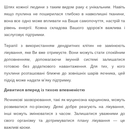
Шлях кожної людини з таким видом раку є унікальним. Навіть
якщо пухлина не поширилася глибоко в навколишні тканини,
вона все одно може впливати на Ваше самопочуття, настрій та
рівень енергії. Кожна складова Вашого здоров’я важлива і
заслуговує підтримки.
Терапії з використанням дендритних клітин не замінюють
лікування, яке Ви вже отримуєте. Вони можуть стати спокійним
доповненням, допомагаючи імунній системі залишатися
готовою без додаткового навантаження. Для тих, у кого
пухлини розташовані ближче до зовнішніх шарів яєчника, цей
підхід може надати м’яку підтримку.
Дивитися вперед із тихою впевненістю
Яєчникові захворювання, такі як муцинозна карцинома, можуть
розвиватися по-різному. Деякі добре реагують на лікування,
інші можуть змінюватися з часом. Залишатися уважними до
свого організму та дотримуватися плану лікування — це
важливі кроки.