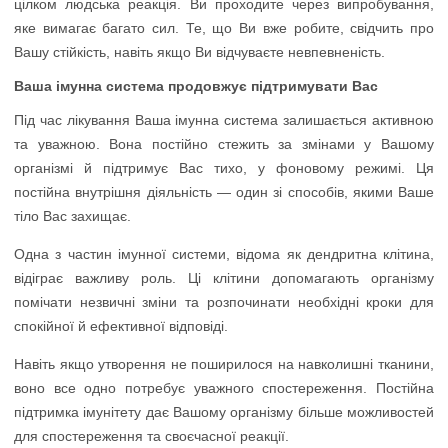
цілком людська реакція. Ви проходите через випробування,
яке вимагає багато сил. Те, що Ви вже робите, свідчить про
Вашу стійкість, навіть якщо Ви відчуваєте невпевненість.
Ваша імунна система продовжує підтримувати Вас
Під час лікування Ваша імунна система залишається активною
та уважною. Вона постійно стежить за змінами у Вашому
організмі й підтримує Вас тихо, у фоновому режимі. Ця
постійна внутрішня діяльність — один зі способів, якими Ваше
тіло Вас захищає.
Одна з частин імунної системи, відома як дендритна клітина,
відіграє важливу роль. Ці клітини допомагають організму
помічати незвичні зміни та розпочинати необхідні кроки для
спокійної й ефективної відповіді.
Навіть якщо утворення не поширилося на навколишні тканини,
воно все одно потребує уважного спостереження. Постійна
підтримка імунітету дає Вашому організму більше можливостей
для спостереження та своєчасної реакції.