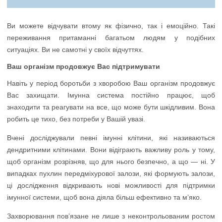
Ви можете відчувати втому як фізично, так і емоційно. Такі
переживання притаманні багатьом людям у подібних
ситуаціях. Ви не самотні у своїх відчуттях.
Ваш організм продовжує Вас підтримувати
Навіть у період боротьби з хворобою Ваш організм продовжує
Вас захищати. Імунна система постійно працює, щоб
знаходити та реагувати на все, що може бути шкідливим. Вона
робить це тихо, без потреби у Вашій увазі.
Вчені досліджували певні імунні клітини, які називаються
дендритними клітинами. Вони відіграють важливу роль у тому,
щоб організм розрізняв, що для нього безпечно, а що — ні. У
випадках пухлин передміхурової залози, які формують залози,
ці дослідження відкривають нові можливості для підтримки
імунної системи, щоб вона діяла більш ефективно та м’яко.
Захворювання пов’язане не лише з неконтрольованим ростом