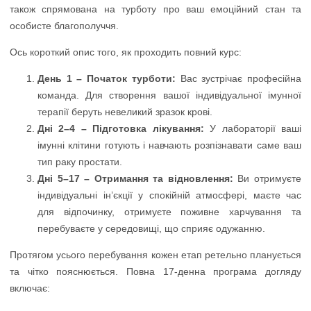
також спрямована на турботу про ваш емоційний стан та
особисте благополуччя.
Ось короткий опис того, як проходить повний курс:
День 1 – Початок турботи:
Вас зустрічає професійна
команда. Для створення вашої індивідуальної імунної
терапії беруть невеликий зразок крові.
Дні 2–4 – Підготовка лікування:
У лабораторії ваші
імунні клітини готують і навчають розпізнавати саме ваш
тип раку простати.
Дні 5–17 – Отримання та відновлення:
Ви отримуєте
індивідуальні ін’єкції у спокійній атмосфері, маєте час
для відпочинку, отримуєте поживне харчування та
перебуваєте у середовищі, що сприяє одужанню.
Протягом усього перебування кожен етап ретельно планується
та чітко пояснюється. Повна 17-денна програма догляду
включає: