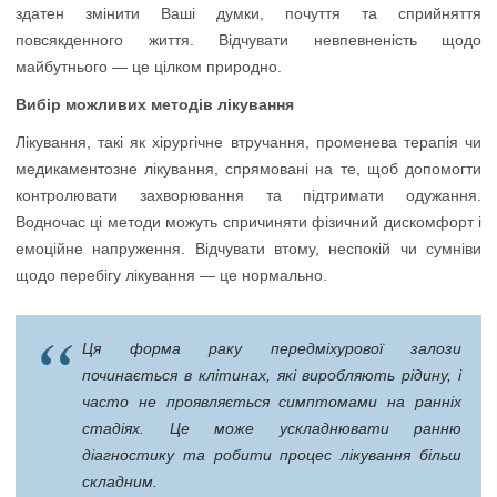
здатен змінити Ваші думки, почуття та сприйняття
повсякденного життя. Відчувати невпевненість щодо
майбутнього — це цілком природно.
Вибір можливих методів лікування
Лікування, такі як хірургічне втручання, променева терапія чи
медикаментозне лікування, спрямовані на те, щоб допомогти
контролювати захворювання та підтримати одужання.
Водночас ці методи можуть спричиняти фізичний дискомфорт і
емоційне напруження. Відчувати втому, неспокій чи сумніви
щодо перебігу лікування — це нормально.
Ця форма раку передміхурової залози
починається в клітинах, які виробляють рідину, і
часто не проявляється симптомами на ранніх
стадіях. Це може ускладнювати ранню
діагностику та робити процес лікування більш
складним.