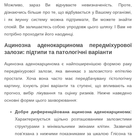
Можливо, зараз Ви відчуваєте невизначеність. Проте,
дізнаючись більше про те, що відбувається у Вашому організмі,
і як імунну систему можна підтримати, Ви можете знайти
спокій. Ви залишаєтесь собою упродовж цього шляху. І Вам не
потрібно проходити його наодинці.
Ацинозна аденокарцинома передміхурової
залози: підтипи та патологічні варіанти
Ацинозна аденокарцинома є найпоширенішою формою раку
передміхурової залози, яка виникає з залозистого епітелію
простати. Хоча вона часто має передбачувану гістологічну
картину, існують різні варіанти та ступені, що впливають на
прогноз, вибір лікування та оцінку ризиків. Нижче наведено
основні форми цього захворювання:
Добре диференційована ацинозна аденокарцинома:
Характеризується щільно розташованими залозистими
структурами з мінімальними змінами клітин. Зазвичай
пов’язана з нижчими показниками за шкалою Глісона та