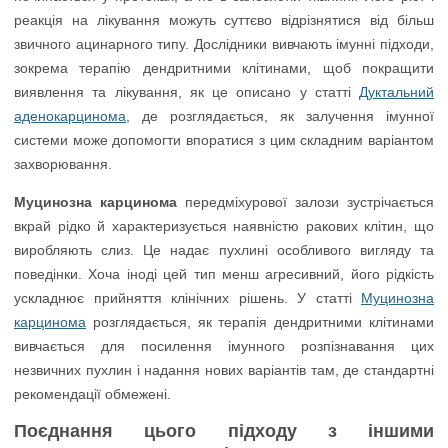
реакція на лікування можуть суттєво відрізнятися від більш
звичного ацинарного типу. Дослідники вивчають імунні підходи,
зокрема терапію дендритними клітинами, щоб покращити
виявлення та лікування, як це описано у статті
Дуктальний
аденокарцинома
, де розглядається, як залучення імунної
системи може допомогти впоратися з цим складним варіантом
захворювання.
Муцинозна карцинома
передміхурової залози зустрічається
вкрай рідко й характеризується наявністю ракових клітин, що
виробляють слиз. Це надає пухлині особливого вигляду та
поведінки. Хоча іноді цей тип менш агресивний, його рідкість
ускладнює прийняття клінічних рішень. У статті
Муцинозна
карцинома
розглядається, як терапія дендритними клітинами
вивчається для посилення імунного розпізнавання цих
незвичних пухлин і надання нових варіантів там, де стандартні
рекомендації обмежені.
Поєднання цього підходу з іншими