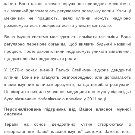
клітин. Воно також включає порушення природних механізмів,
які зазвичай допомагають регулювати поведінку клітин. Коли ці
механізми не працюють, деякі клітини можуть надмірно
розмножуватися, поширюватися та уникати контролю.
Ваша імунна система має здатність помічати такі зміни. Вона
регулярно перевіряє організм, щоб виявити будь-які незвичні
процеси. Проте ракові клітини іноді можуть уникати виявлення,
що дозволяє їм продовжувати рости.
У 1970-х роках вчений Ральф Стейнман відкрив дендритні
клітини. Вони не атакують безпосередньо, але допомагають
іншим імунним клітинам зрозуміти, на що потрібно реагувати.
Це відкриття змінило уявлення медицини про імунну відповідь і
було відзначене Нобелівською премією у 2011 році.
Персоналізована підтримка від Вашої власної імунної
системи
Терапії на основі дендритних клітин створюються з
використанням Вашої власної імунної системи. Замість того,