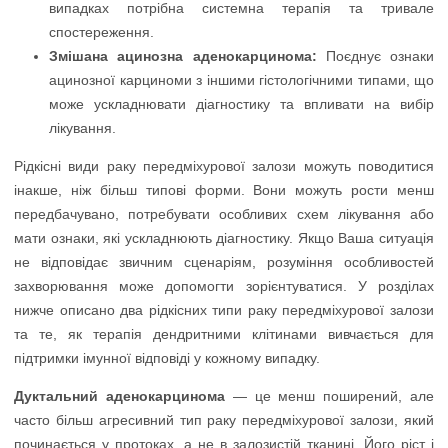
випадках потрібна системна терапія та тривале
спостереження.
Змішана ацинозна аденокарцинома:
Поєднує ознаки
ацинозної карциноми з іншими гістологічними типами, що
може ускладнювати діагностику та впливати на вибір
лікування.
Рідкісні види раку передміхурової залози можуть поводитися
інакше, ніж більш типові форми. Вони можуть рости менш
передбачувано, потребувати особливих схем лікування або
мати ознаки, які ускладнюють діагностику. Якщо Ваша ситуація
не відповідає звичним сценаріям, розуміння особливостей
захворювання може допомогти зорієнтуватися. У розділах
нижче описано два рідкісних типи раку передміхурової залози
та те, як терапія дендритними клітинами вивчається для
підтримки імунної відповіді у кожному випадку.
Дуктальний аденокарцинома
— це менш поширений, але
часто більш агресивний тип раку передміхурової залози, який
починається у протоках, а не в залозистій тканині. Його ріст і