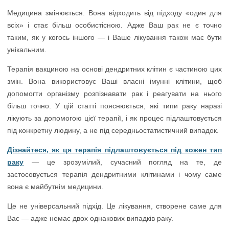
Медицина змінюється. Вона відходить від підходу «один для
всіх» і стає більш особистісною. Адже Ваш рак не є точно
таким, як у когось іншого — і Ваше лікування також має бути
унікальним.
Терапія вакциною на основі дендритних клітин є частиною цих
змін. Вона використовує Ваші власні імунні клітини, щоб
допомогти організму розпізнавати рак і реагувати на нього
більш точно. У цій статті пояснюється, які типи раку наразі
лікують за допомогою цієї терапії, і як процес підлаштовується
під конкретну людину, а не під середньостатистичний випадок.
Дізнайтеся, як ця терапія підлаштовується під кожен тип
раку
— це зрозумілий, сучасний погляд на те, де
застосовується терапія дендритними клітинами і чому саме
вона є майбутнім медицини.
Це не універсальний підхід. Це лікування, створене саме для
Вас — адже немає двох однакових випадків раку.