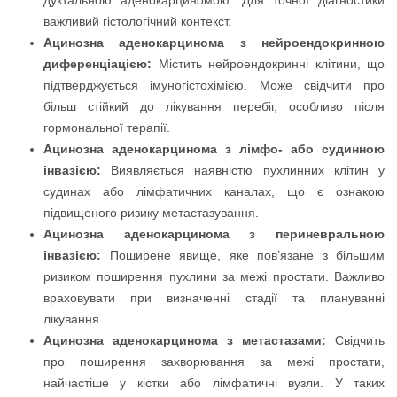
дуктальною аденокарциномою. Для точної діагностики
важливий гістологічний контекст.
Ацинозна аденокарцинома з нейроендокринною
диференціацією:
Містить нейроендокринні клітини, що
підтверджується імуногістохімією. Може свідчити про
більш стійкий до лікування перебіг, особливо після
гормональної терапії.
Ацинозна аденокарцинома з лімфо- або судинною
інвазією:
Виявляється наявністю пухлинних клітин у
судинах або лімфатичних каналах, що є ознакою
підвищеного ризику метастазування.
Ацинозна аденокарцинома з периневральною
інвазією:
Поширене явище, яке пов’язане з більшим
ризиком поширення пухлини за межі простати. Важливо
враховувати при визначенні стадії та плануванні
лікування.
Ацинозна аденокарцинома з метастазами:
Свідчить
про поширення захворювання за межі простати,
найчастіше у кістки або лімфатичні вузли. У таких