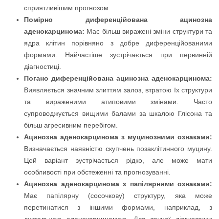
сприятливішим прогнозом.
Помірно диференційована ацинозна
аденокарцинома:
Має більш виражені зміни структури та
ядра клітин порівняно з добре диференційованими
формами. Найчастіше зустрічається при первинній
діагностиці.
Погано диференційована ацинозна аденокарцинома:
Виявляється значним злиттям залоз, втратою їх структури
та вираженими атиповими змінами. Часто
супроводжується вищими балами за шкалою Глісона та
більш агресивним перебігом.
Ацинозна аденокарцинома з муцинозними ознаками:
Визначається наявністю скупчень позаклітинного муцину.
Цей варіант зустрічається рідко, але може мати
особливості при обстеженні та прогнозуванні.
Ацинозна аденокарцинома з папілярними ознаками:
Має папілярну (сосочкову) структуру, яка може
перетинатися з іншими формами, наприклад, з