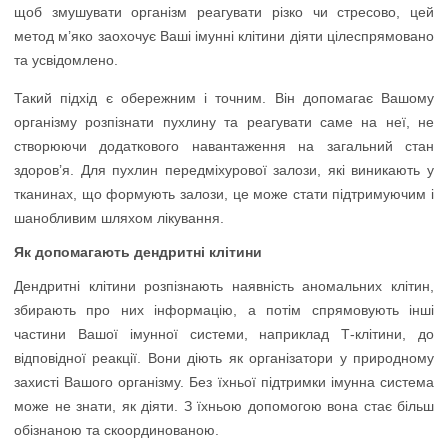
щоб змушувати організм реагувати різко чи стресово, цей
метод м’яко заохочує Ваші імунні клітини діяти цілеспрямовано
та усвідомлено.
Такий підхід є обережним і точним. Він допомагає Вашому
організму розпізнати пухлину та реагувати саме на неї, не
створюючи додаткового навантаження на загальний стан
здоров’я. Для пухлин передміхурової залози, які виникають у
тканинах, що формують залози, це може стати підтримуючим і
шанобливим шляхом лікування.
Як допомагають дендритні клітини
Дендритні клітини розпізнають наявність аномальних клітин,
збирають про них інформацію, а потім спрямовують інші
частини Вашої імунної системи, наприклад Т-клітини, до
відповідної реакції. Вони діють як організатори у природному
захисті Вашого організму. Без їхньої підтримки імунна система
може не знати, як діяти. З їхньою допомогою вона стає більш
обізнаною та скоординованою.