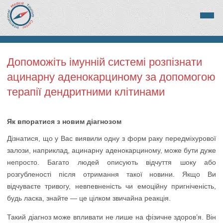
Допоможіть імунній системі розпізнати
ацинарну аденокарциному за допомогою
терапії дендритними клітинами
Як впоратися з новим діагнозом
Дізнатися, що у Вас виявили одну з форм раку передміхурової
залози, наприклад, ацинарну аденокарциному, може бути дуже
непросто. Багато людей описують відчуття шоку або
розгубленості після отримання такої новини. Якщо Ви
відчуваєте тривогу, невпевненість чи емоційну пригніченість,
будь ласка, знайте — це цілком звичайна реакція.
Такий діагноз може впливати не лише на фізичне здоров’я. Він