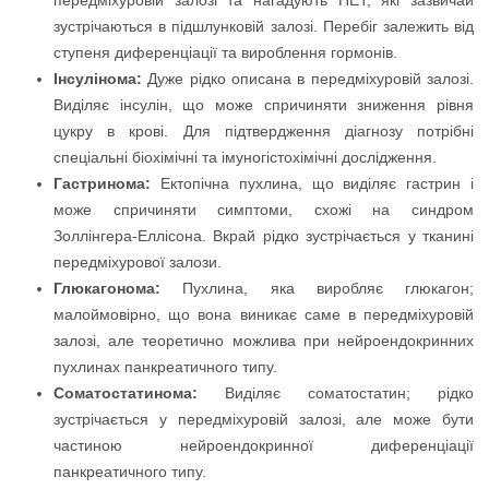
передміхуровій залозі та нагадують НЕТ, які зазвичай
зустрічаються в підшлунковій залозі. Перебіг залежить від
ступеня диференціації та вироблення гормонів.
Інсулінома:
Дуже рідко описана в передміхуровій залозі.
Виділяє інсулін, що може спричиняти зниження рівня
цукру в крові. Для підтвердження діагнозу потрібні
спеціальні біохімічні та імуногістохімічні дослідження.
Гастринома:
Ектопічна пухлина, що виділяє гастрин і
може спричиняти симптоми, схожі на синдром
Золлінгера-Еллісона. Вкрай рідко зустрічається у тканині
передміхурової залози.
Глюкагонома:
Пухлина, яка виробляє глюкагон;
малоймовірно, що вона виникає саме в передміхуровій
залозі, але теоретично можлива при нейроендокринних
пухлинах панкреатичного типу.
Соматостатинома:
Виділяє соматостатин; рідко
зустрічається у передміхуровій залозі, але може бути
частиною нейроендокринної диференціації
панкреатичного типу.