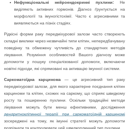
Нефункціональні нейроендокринні пухлини:
Не
виділяють активних гормонів. Діагноз ґрунтується на
морфології та імуногістохімії. Часто є агресивними та
виявляються на пізніх стадіях.
Рідкісні форми раку передміхурової залози часто створюють
складні виклики через незвичайні типи клітин, непередбачувану
поведінку та обмежену чутливість до стандартних методів
лікування. Розуміння особливостей Вашого діагнозу може
допомогти у пошуку спеціалізованої допомоги, включаючи
новітні підходи, які спрямовані на активацію імунної системи.
Саркоматоїдна карцинома
— це агресивний тип раку
передміхурової залози, для якого характерне поєднання клітин
карциноми та клітин, схожих на саркому, що сприяє швидкому
росту та поширенню пухлини. Оскільки традиційні методи
лікування можуть бути менш ефективними, дослідження
дендритноклітинної терапії при саркоматоїдній карциномі
зосереджені на тому, як імунні стратегії можуть допомогти
розпізнати та контролювати цей швидкоплинний тип пухлини.