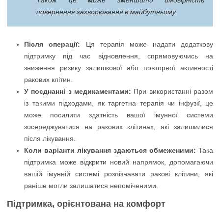
Також це може зменшити ймовірність
повернення захворювання в майбутньому.
Після операції:
Ця терапія може надати додаткову
підтримку під час відновлення, спрямовуючись на
зниження ризику залишкової або повторної активності
ракових клітин.
У поєднанні з медикаментами:
При використанні разом
із такими підходами, як таргетна терапія чи інфузії, це
може посилити здатність вашої імунної системи
зосереджуватися на ракових клітинах, які залишилися
після лікування.
Коли варіанти лікування здаються обмеженими:
Така
підтримка може відкрити новий напрямок, допомагаючи
вашій імунній системі розпізнавати ракові клітини, які
раніше могли залишатися непоміченими.
Підтримка, орієнтована на комфорт