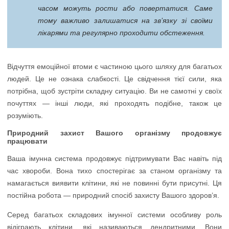
часом можуть рости або повертатися. Саме
тому важливо залишатися на зв’язку зі своїми
лікарями та регулярно проходити обстеження.
Відчуття емоційної втоми є частиною цього шляху для багатьох
людей. Це не ознака слабкості. Це свідчення тієї сили, яка
потрібна, щоб зустріти складну ситуацію. Ви не самотні у своїх
почуттях — інші люди, які проходять подібне, також це
розуміють.
Природний захист Вашого організму продовжує
працювати
Ваша імунна система продовжує підтримувати Вас навіть під
час хвороби. Вона тихо спостерігає за станом організму та
намагається виявити клітини, які не повинні бути присутні. Ця
постійна робота — природний спосіб захисту Вашого здоров’я.
Серед багатьох складових імунної системи особливу роль
відіграють клітини, які називаються дендритними. Вони