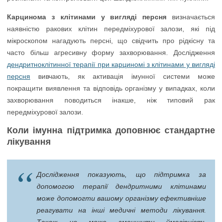
Карцинома з клітинами у вигляді персня
визначається
наявністю ракових клітин передміхурової залози, які під
мікроскопом нагадують персні, що свідчить про рідкісну та
часто більш агресивну форму захворювання. Дослідження
дендритноклітинної терапії при карциномі з клітинами у вигляді
персня
вивчають, як активація імунної системи може
покращити виявлення та відповідь організму у випадках, коли
захворювання поводиться інакше, ніж типовий рак
передміхурової залози.
Коли імунна підтримка доповнює стандартне
лікування
Дослідження показують, що підтримка за
допомогою терапії дендритними клітинами
може допомогти вашому організму ефективніше
реагувати на інші медичні методи лікування.