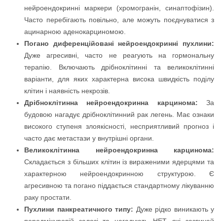
нейроендокринні маркери (хромогранін, синаптофізин).
Часто перебігають повільно, але можуть поєднуватися з
ацинарною аденокарциномою.
Погано диференційовані нейроендокринні пухлини:
Дуже агресивні, часто не реагують на гормональну
терапію. Включають дрібноклітинні та великоклітинні
варіанти, для яких характерна висока швидкість поділу
клітин і наявність некрозів.
Дрібноклітинна нейроендокринна карцинома:
За
будовою нагадує дрібноклітинний рак легень. Має ознаки
високого ступеня злоякісності, несприятливий прогноз і
часто дає метастази у внутрішні органи.
Великоклітинна нейроендокринна карцинома:
Складається з більших клітин із вираженими ядерцями та
характерною нейроендокринною структурою. Є
агресивною та погано піддається стандартному лікуванню
раку простати.
Пухлини панкреатичного типу:
Дуже рідко виникають у