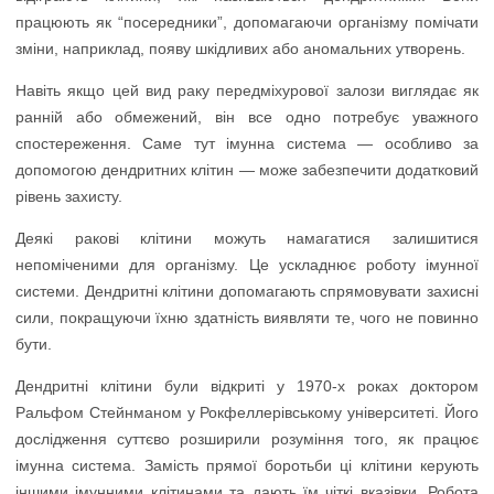
працюють як “посередники”, допомагаючи організму помічати
зміни, наприклад, появу шкідливих або аномальних утворень.
Навіть якщо цей вид раку передміхурової залози виглядає як
ранній або обмежений, він все одно потребує уважного
спостереження. Саме тут імунна система — особливо за
допомогою дендритних клітин — може забезпечити додатковий
рівень захисту.
Деякі ракові клітини можуть намагатися залишитися
непоміченими для організму. Це ускладнює роботу імунної
системи. Дендритні клітини допомагають спрямовувати захисні
сили, покращуючи їхню здатність виявляти те, чого не повинно
бути.
Дендритні клітини були відкриті у 1970-х роках доктором
Ральфом Стейнманом у Рокфеллерівському університеті. Його
дослідження суттєво розширили розуміння того, як працює
імунна система. Замість прямої боротьби ці клітини керують
іншими імунними клітинами та дають їм чіткі вказівки. Робота