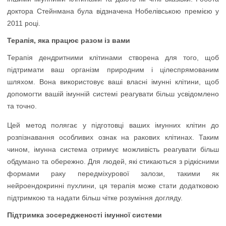
доктора Стейнмана була відзначена Нобелівською премією у
2011 році.
Терапія, яка працює разом із вами
Терапія дендритними клітинами створена для того, щоб
підтримати ваш організм природним і цілеспрямованим
шляхом. Вона використовує ваші власні імунні клітини, щоб
допомогти вашій імунній системі реагувати більш усвідомлено
та точно.
Цей метод полягає у підготовці ваших імунних клітин до
розпізнавання особливих ознак на ракових клітинах. Таким
чином, імунна система отримує можливість реагувати більш
обдумано та обережно. Для людей, які стикаються з рідкісними
формами раку передміхурової залози, такими як
нейроендокринні пухлини, ця терапія може стати додатковою
підтримкою та надати більш чітке розуміння догляду.
Підтримка зосередженості імунної системи