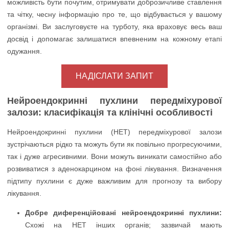
можливість бути почутим, отримувати доброзичливе ставлення
та чітку, чесну інформацію про те, що відбувається у вашому
організмі. Ви заслуговуєте на турботу, яка враховує весь ваш
досвід і допомагає залишатися впевненим на кожному етапі
одужання.
НАДІСЛАТИ ЗАПИТ
Нейроендокринні пухлини передміхурової
залози: класифікація та клінічні особливості
Нейроендокринні пухлини (НЕТ) передміхурової залози
зустрічаються рідко та можуть бути як повільно прогресуючими,
так і дуже агресивними. Вони можуть виникати самостійно або
розвиватися з аденокарцином на фоні лікування. Визначення
підтипу пухлини є дуже важливим для прогнозу та вибору
лікування.
Добре диференційовані нейроендокринні пухлини:
Схожі на НЕТ інших органів; зазвичай мають