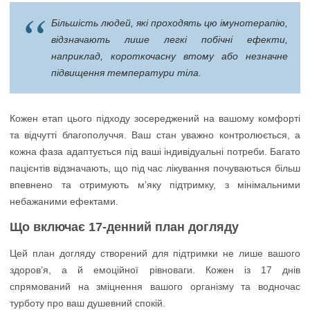
Більшість людей, які проходять цю імунотерапію,
відзначають лише легкі побічні ефекти,
наприклад, короткочасну втому або незначне
підвищення температури тіла.
Кожен етап цього підходу зосереджений на вашому комфорті
та відчутті благополуччя. Ваш стан уважно контролюється, а
кожна фаза адаптується під ваші індивідуальні потреби. Багато
пацієнтів відзначають, що під час лікування почуваються більш
впевнено та отримують м’яку підтримку, з мінімальними
небажаними ефектами.
Що включає 17-денний план догляду
Цей план догляду створений для підтримки не лише вашого
здоров’я, а й емоційної рівноваги. Кожен із 17 днів
спрямований на зміцнення вашого організму та водночас
турботу про ваш душевний спокій.