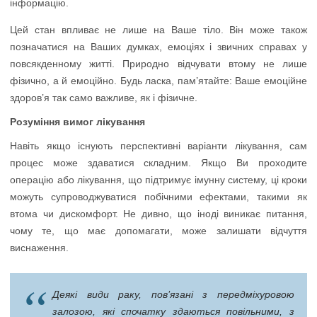
інформацію.
Цей стан впливає не лише на Ваше тіло. Він може також
позначатися на Ваших думках, емоціях і звичних справах у
повсякденному житті. Природно відчувати втому не лише
фізично, а й емоційно. Будь ласка, пам’ятайте: Ваше емоційне
здоров’я так само важливе, як і фізичне.
Розуміння вимог лікування
Навіть якщо існують перспективні варіанти лікування, сам
процес може здаватися складним. Якщо Ви проходите
операцію або лікування, що підтримує імунну систему, ці кроки
можуть супроводжуватися побічними ефектами, такими як
втома чи дискомфорт. Не дивно, що іноді виникає питання,
чому те, що має допомагати, може залишати відчуття
виснаження.
Деякі види раку, пов’язані з передміхуровою
залозою, які спочатку здаються повільними, з