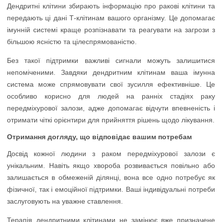
Дендритні клітини збирають інформацію про ракові клітини та
передають ці дані Т-клітинам вашого організму. Це допомагає
імунній системі краще розпізнавати та реагувати на загрози з
більшою ясністю та цілеспрямованістю.
Без такої підтримки важливі сигнали можуть залишитися
непоміченими. Завдяки дендритним клітинам ваша імунна
система може спрямовувати свої зусилля ефективніше. Це
особливо корисно для людей на ранніх стадіях раку
передміхурової залози, адже допомагає відчути впевненість і
отримати чіткі орієнтири для прийняття рішень щодо лікування.
Отримання догляду, що відповідає вашим потребам
Досвід кожної людини з раком передміхурової залози є
унікальним. Навіть якщо хвороба розвивається повільно або
залишається в обмеженій ділянці, вона все одно потребує як
фізичної, так і емоційної підтримки. Ваші індивідуальні потреби
заслуговують на уважне ставлення.
Терапія дендритними клітинами не замінює вже призначене