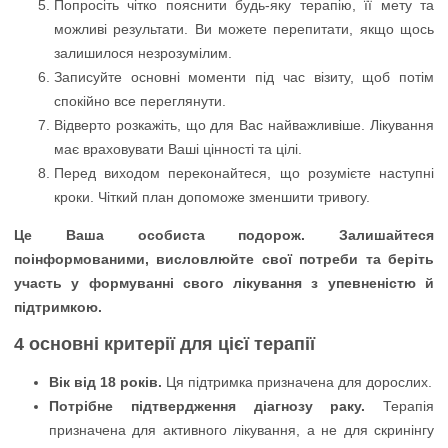
Попросіть чітко пояснити будь-яку терапію, її мету та
можливі результати. Ви можете перепитати, якщо щось
залишилося незрозумілим.
Записуйте основні моменти під час візиту, щоб потім
спокійно все переглянути.
Відверто розкажіть, що для Вас найважливіше. Лікування
має враховувати Ваші цінності та цілі.
Перед виходом переконайтеся, що розумієте наступні
кроки. Чіткий план допоможе зменшити тривогу.
Це Ваша особиста подорож. Залишайтеся
поінформованими, висловлюйте свої потреби та беріть
участь у формуванні свого лікування з упевненістю й
підтримкою.
4 основні критерії для цієї терапії
Вік від 18 років.
Ця підтримка призначена для дорослих.
Потрібне підтвердження діагнозу раку.
Терапія
призначена для активного лікування, а не для скринінгу