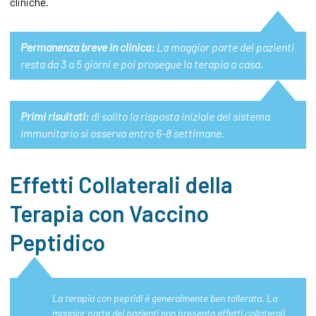
cliniche.
Permanenza breve in clinica:
La maggior parte dei pazienti
resta da 3 a 5 giorni e poi prosegue la terapia a casa.
Primi risultati:
di solito la risposta iniziale del sistema
immunitario si osserva entro 6-8 settimane.
Effetti Collaterali della
Terapia con Vaccino
Peptidico
La terapia con peptidi è generalmente ben tollerata. La
maggior parte dei pazienti non presenta effetti collaterali