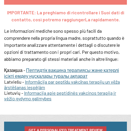
IMPORTANTE: La preghiamo di ricontrollare i Suoi dati di
contatto, così potremo raggiungerLa rapidamente.
Le informazioni mediche sono spesso più facili da
comprendere nella propria lingua madre, soprattutto quando è
importante analizzare attentamente i dettagli o discutere le
opzioni di trattamento con i propri cari. Per questo motivo,
abbiamo preparato gli stessi materiali anche in altre lingue:
Қазақша -
Пептидтік вакцина терапиясы және қатерлі
ісікті емдеу нұсқалары туралы ақпарат
Latviešu -
Informācija par peptīdu vakcīnas terapiju un vēža
ārstēšanas iespējām
Lietuvių -
Informacija apie peptidinės vakcinos terapiją ir
vėžio gydymo galimybes
GET A PERSONALIZED TREATMENT REVIEW