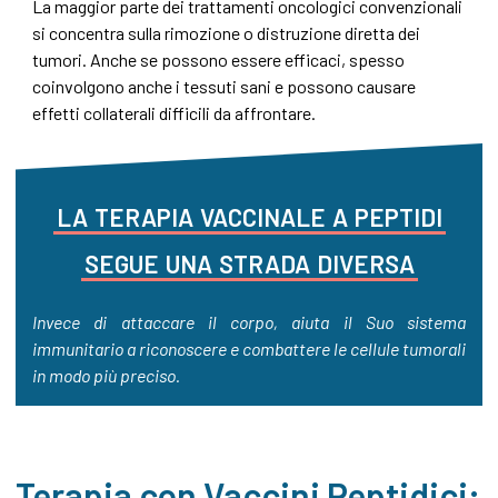
La maggior parte dei trattamenti oncologici convenzionali
si concentra sulla rimozione o distruzione diretta dei
tumori. Anche se possono essere efficaci, spesso
coinvolgono anche i tessuti sani e possono causare
effetti collaterali difficili da affrontare.
LA
TERAPIA
VACCINALE
A
PEPTIDI
SEGUE
UNA
STRADA
DIVERSA
Invece di attaccare il corpo, aiuta il Suo sistema
immunitario a riconoscere e combattere le cellule tumorali
in modo più preciso.
Terapia con Vaccini Peptidici: