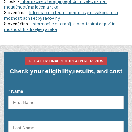
Srpski -
Informacije o terapiji peptidnim vakcinama i
mogućnostima lečenja raka
Slovenčina -
Informácie o terapii peptidovými vakcínami a
možnostiach liečby rakoviny
Slovenščina -
Informacije o terapiji s peptidnimi cepivi in
možnostih zdravljenja raka
GET A PERSONALIZED TREATMENT REVIEW
Check your eligibility,
results, and cost
* Name